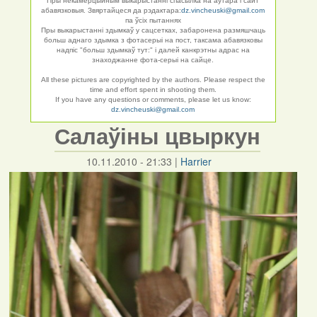
Пры некамерцыйным выкарыстанні спасылка на аўтара і сайт
абавязковыя. Звяртайцеся да рэдактара:
dz.vincheuski@gmail.com
па ўсіх пытаннях
Пры выкарыстанні здымкаў у сацсетках, забаронена размяшчаць
больш аднаго здымка з фотасерыі на пост, таксама абавязковы
надпіс "больш здымкаў тут:" і далей канкрэтны адрас на
знаходжанне фота-серыі на сайце.
All these pictures are copyrighted by the authors. Please respect the
time and effort spent in shooting them.
If you have any questions or comments, please let us know:
dz.vincheuski@gmail.com
Салаўіны цвыркун
10.11.2010 - 21:33
|
Harrier