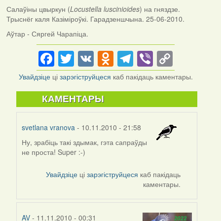
Салаўіны цвыркун (
Locustella luscinioides
) на гняздзе.
Трыснёг каля Казіміроўкі. Гарадзеншчына. 25-06-2010.
Аўтар - Сяргей Чарапіца.
Facebook
Twitter
VK
Odnoklassniki
Telegram
Viber
Copy
Link
Увайдзіце
ці
зарэгіструйцеся
каб пакідаць каментары.
КАМЕНТАРЫ
svetlana vranova
- 10.11.2010 - 21:58
Ну, зрабіць такі здымак, гэта сапраўды
не проста! Super :-)
Увайдзіце
ці
зарэгіструйцеся
каб пакідаць
каментары.
AV
- 11.11.2010 - 00:31