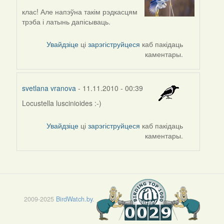
клас! Але напэўна такім рэдкасцям
трэба і латынь дапісываць.
Увайдзіце
ці
зарэгіструйцеся
каб пакідаць
каментары.
svetlana vranova
- 11.11.2010 - 00:39
Locustella luscinioides :-)
In
reply
Увайдзіце
ці
зарэгіструйцеся
каб пакідаць
to
каментары.
by
AV
2009-2025
BirdWatch.by
.