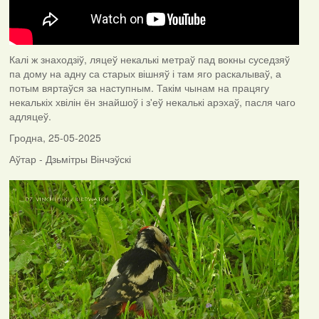
Калі ж знаходзіў, ляцеў некалькі метраў пад вокны суседзяў
па дому на адну са старых вішняў і там яго раскалываў, а
потым вяртаўся за наступным. Такім чынам на працягу
некалькіх хвілін ён знайшоў і з'еў некалькі арэхаў, пасля чаго
адляцеў.
Гродна, 25-05-2025
Аўтар - Дзьмітры Вінчэўскі