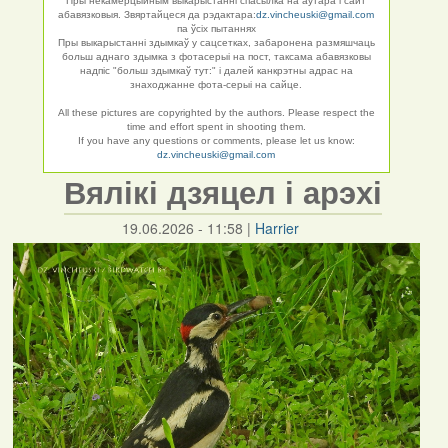
Пры некамерцыйным выкарыстанні спасылка на аўтара і сайт
абавязковыя. Звяртайцеся да рэдактара:
dz.vincheuski@gmail.com
па ўсіх пытаннях
Пры выкарыстанні здымкаў у сацсетках, забаронена размяшчаць
больш аднаго здымка з фотасерыі на пост, таксама абавязковы
надпіс "больш здымкаў тут:" і далей канкрэтны адрас на
знаходжанне фота-серыі на сайце.
All these pictures are copyrighted by the authors. Please respect the
time and effort spent in shooting them.
If you have any questions or comments, please let us know:
dz.vincheuski@gmail.com
Вялікі дзяцел і арэхі
19.06.2026 - 11:58
|
Harrier