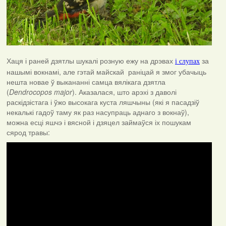
Хаця і раней дзятлы шукалі розную ежу на дрэвах
за
і слупах
нашымі вокнамі, але гэтай майскай раніцай я змог убачыць
нешта новае ў выкананні самца вялікага дзятла
(
Dendrocopos major
). Аказалася, што арэхі з даволі
раскідзістага і ўжо высокага куста ляшчыны (які я пасадзіў
некалькі гадоў таму як раз насупраць аднаго з вокнаў),
можна есці яшчэ і вясной і дзяцел займаўся іх пошукам
сярод травы: