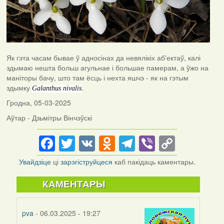
Як гэта часам бывае ў адносінах да невялікіх аб'ектаў, калі
здымаю нешта больш агульнае і большае памерам, а ўжо на
маніторы бачу, што там ёсць і нехта яшчэ - як на гэтым
здымку
.
Galanthus nivalis
Гродна, 05-03-2025
Аўтар - Дзьмітры Вінчэўскі
Facebook
Twitter
VK
Odnoklassniki
Telegram
Viber
Copy
Link
Увайдзіце
ці
зарэгіструйцеся
каб пакідаць каментары.
КАМЕНТАРЫ
pva
- 06.03.2025 - 19:27