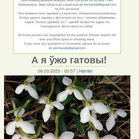
Пры некамерцыйным выкарыстанні спасылка на аўтара і сайт
абавязковыя. Звяртайцеся да рэдактара:
dz.vincheuski@gmail.com
па ўсіх пытаннях
Пры выкарыстанні здымкаў у сацсетках, забаронена размяшчаць
больш аднаго здымка з фотасерыі на пост, таксама абавязковы
надпіс "больш здымкаў тут:" і далей канкрэтны адрас на
знаходжанне фота-серыі на сайце.
All these pictures are copyrighted by the authors. Please respect the
time and effort spent in shooting them.
If you have any questions or comments, please let us know:
dz.vincheuski@gmail.com
А я ўжо гатовы!
06.03.2025 - 00:57
|
Harrier