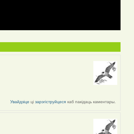
Увайдзіце
ці
зарэгіструйцеся
каб пакідаць каментары.