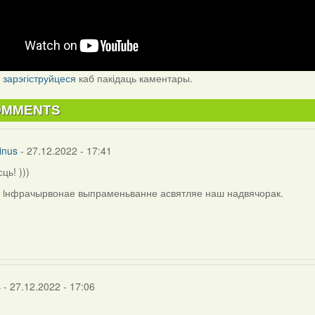
і
зарэгіструйцеся
каб пакідаць каментары.
OMMENTS
inus
- 27.12.2022 - 17:41
сць! )))
i iнфрачырвонае выпраменьванне асвятляе наш надвячорак.
s
- 27.12.2022 - 17:06