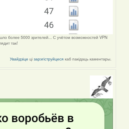
зашло более 5000 зрителей... С учётом возможностей VPN
лядит так!
Увайдзіце
ці
зарэгіструйцеся
каб пакідаць каментары.