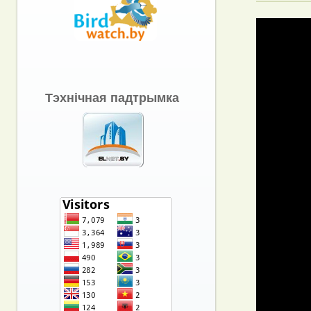
Тэхнічная падтрымка