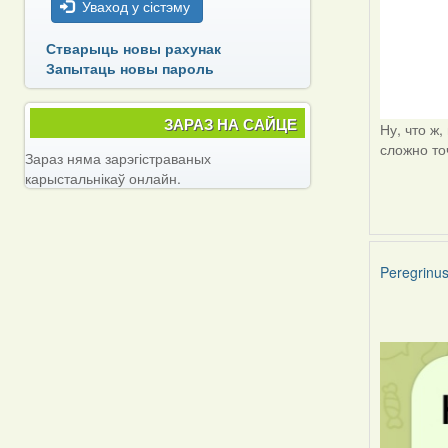
Уваход у сістэму
Стварыць новы рахунак
Запытаць новы пароль
ЗАРАЗ НА САЙЦЕ
Ну, что ж
сложно то
Зараз няма зарэгістраваных
карыстальнікаў онлайн.
Peregrinu