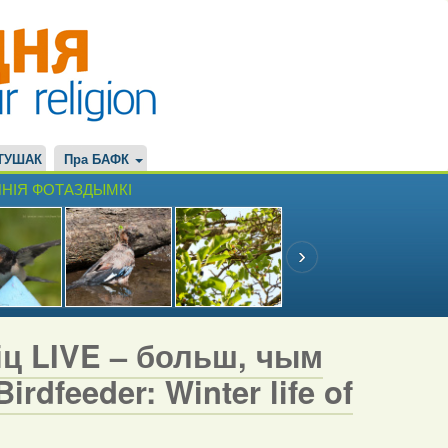
ТУШАК
Пра БАФК
НІЯ ФОТАЗДЫМКІ
іц LIVE – больш, чым
rdfeeder: Winter life of