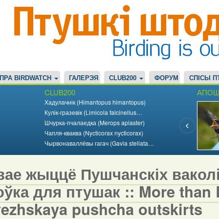
ПРА BIRDWATCH
ГАЛЕРЭЯ
CLUB200
ФОРУМ
СПІСЫ П
CLUB200
АПОШ
Хадулачнік (Himantopus himantopus)
Кулік-гразевік (Limicola falcinellus…
Шчурка-пчалаедка (Merops apiaster)
Чапля-кваква (Nycticorax nycticorax)
Чырвонаваллёвы гагач (Gavia stellata…
вае жыццё Пушчанскіх вакол
ўка для птушак :: More than Bi
vezhskaya pushcha outskirts