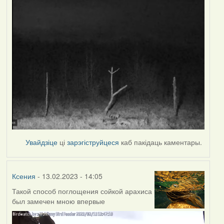
Увайдзіце
ці
зарэгіструйцеся
каб пакідаць каментары.
Ксения
- 13.02.2023 - 14:05
Такой способ поглощения сойкой арахиса
был замечен мною впервые