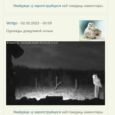
Увайдзіце
ці
зарэгіструйцеся
каб пакідаць каментары.
Vertigo
- 02.02.2023 - 00:09
Однажды дождливой ночью
Увайдзіце
ці
зарэгіструйцеся
каб пакідаць каментары.