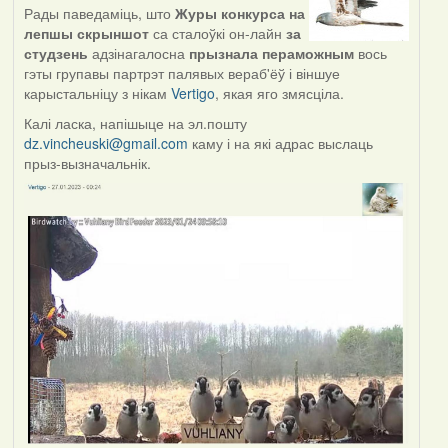
Рады паведаміць, што
Журы конкурса на
лепшы скрыншот
са сталоўкі он-лайн
за
студзень
адзінагалосна
прызнала пераможным
вось
гэты групавы партрэт палявых вераб'ёў і віншуе
карыстальніцу з нікам
Vertigo
, якая яго змясціла.
Калі ласка, напішыце на эл.пошту
dz.vincheuski@gmail.com
каму і на які адрас выслаць
прыз-вызначальнік.