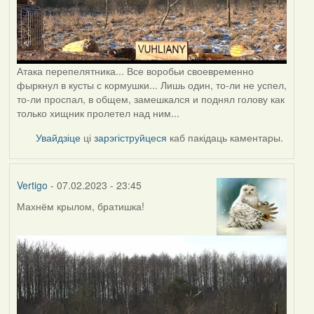
Атака перепелятника... Все воробьи своевременно
фыркнул в кусты с кормушки... Лишь один, то-ли не успел,
то-ли проспал, в общем, замешкался и поднял голову как
только хищник пролетел над ним...
Увайдзіце
ці
зарэгіструйцеся
каб пакідаць каментары.
Vertigo
- 07.02.2023 - 23:45
Махнём крылом, братишка!