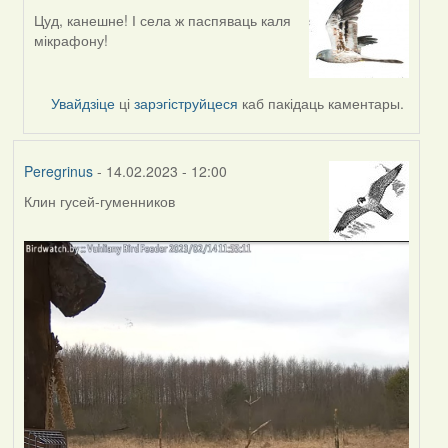
Цуд, канешне! І села ж паспяваць каля
In
мікрафону!
reply
to
by
Увайдзіце
ці
зарэгіструйцеся
каб пакідаць каментары.
Feather
Peregrinus
- 14.02.2023 - 12:00
Клин гусей-гуменников