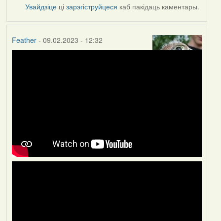
Увайдзіце
ці
зарэгіструйцеся
каб пакідаць каментары.
Feather
- 09.02.2023 - 12:32