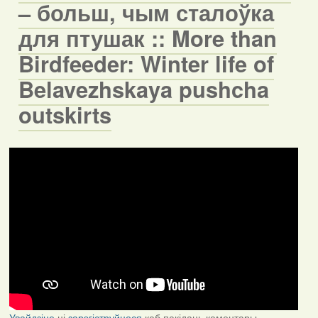
– больш, чым сталоўка
для птушак :: More than
Birdfeeder: Winter life of
Belavezhskaya pushcha
outskirts
Увайдзіце
ці
зарэгіструйцеся
каб пакідаць каментары.