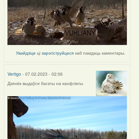
Увайдзіце
ці
зарэгіструйцеся
каб пакідаць каментары.
Vertigo
- 07.02.2023 - 02:06
Дзянёк выдаўся багаты на канфлікты