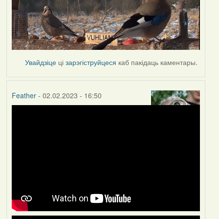
Увайдзіце
ці
зарэгіструйцеся
каб пакідаць каментары.
Feather
- 02.02.2023 - 16:50