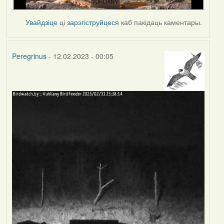
Увайдзіце
ці
зарэгіструйцеся
каб пакідаць каментары.
Peregrinus
- 12.02.2023 - 00:05