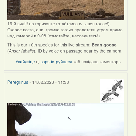
16-й вид!!! на горизонте (отчётливо слышен голос!).
Скорее всего, они, громко гогоча пролетели утром прямо
над камерой в 9-08 (отмотайте, насладитесь!)
This is our 16th species for this live stream:
Bean goose
(
Anser fabalis
), ID by voice on passage near by the camera.
Увайдзіце
ці
зарэгіструйцеся
каб пакідаць каментары.
Peregrinus
- 14.02.2023 - 11:38