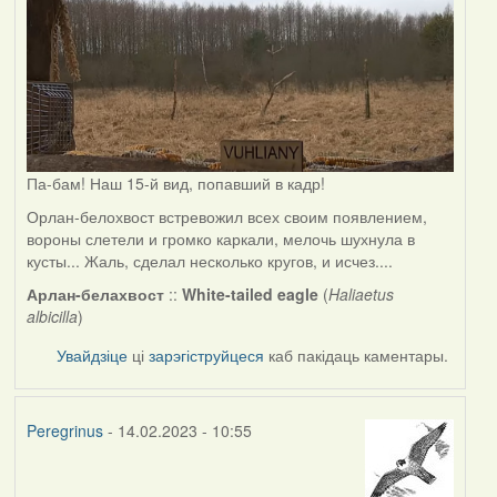
Па-бам! Наш 15-й вид, попавший в кадр!
Орлан-белохвост встревожил всех своим появлением,
вороны слетели и громко каркали, мелочь шухнула в
кусты... Жаль, сделал несколько кругов, и исчез....
Арлан-белахвост
::
White-tailed eagle
(
Haliaetus
albicilla
)
Увайдзіце
ці
зарэгіструйцеся
каб пакідаць каментары.
Peregrinus
- 14.02.2023 - 10:55