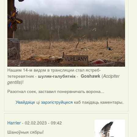
Нашим 14-м видом в трансляции стал ястреб-
тетеревятник -
шуляк-галубятнік
-
Goshawk
(
Accipiter
gentilis
)!
Разогнал соек, заставил понервничать ворона...
Увайдзіце
ці
зарэгіструйцеся
каб пакідаць каментары.
Harrier
- 02.02.2023 - 09:42
Шаноўныя сябры!