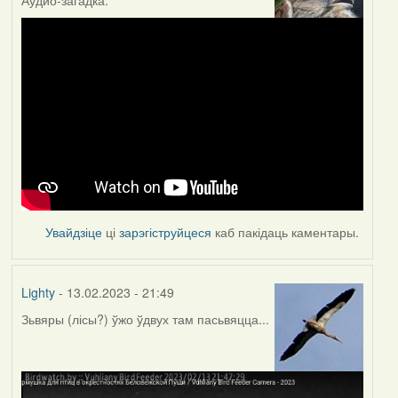
Увайдзіце
ці
зарэгіструйцеся
каб пакідаць каментары.
Lighty
- 13.02.2023 - 21:49
Зьвяры (лісы?) ўжо ўдвух там пасьвяцца...