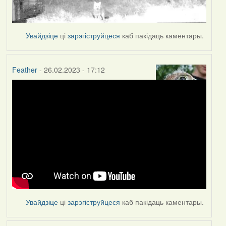
Увайдзіце
ці
зарэгіструйцеся
каб пакідаць каментары.
Feather
- 26.02.2023 - 17:12
Увайдзіце
ці
зарэгіструйцеся
каб пакідаць каментары.