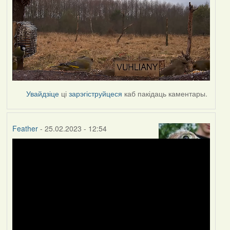
Увайдзіце
ці
зарэгіструйцеся
каб пакідаць каментары.
Feather
- 25.02.2023 - 12:54