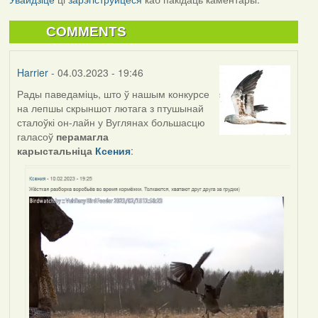
COMMENTS
Harrier
- 04.03.2023 - 19:46
Рады паведаміць, што ў нашым конкурсе
на лепшы скрыншот лютага з птушынай
сталоўкі он-лайн у Вуглянах большасцю
галасоў
перамагла
карыстальніца
Ксения
: