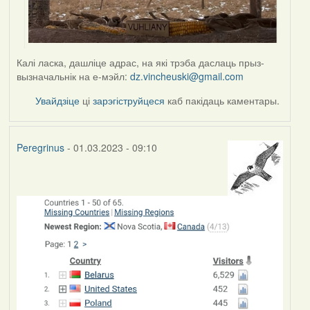
Калі ласка, дашліце адрас, на які трэба даслаць прыз-
вызначальнік на е-мэйл:
dz.vincheuski@gmail.com
Увайдзіце
ці
зарэгіструйцеся
каб пакідаць каментары.
Peregrinus
- 01.03.2023 - 09:10