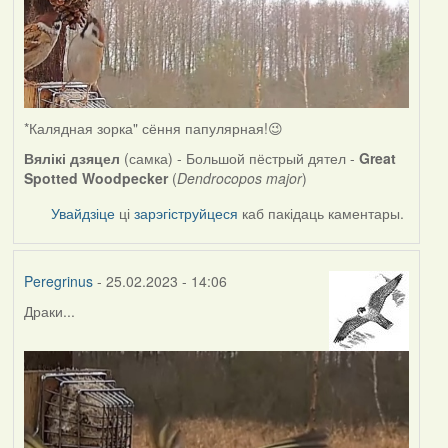
*Калядная зорка" сёння папулярная!😉
Вялікі дзяцел
(самка) - Большой пёстрый дятел -
Great
Spotted Woodpecker
(
Dendrocopos major
)
Увайдзіце
ці
зарэгіструйцеся
каб пакідаць каментары.
Peregrinus
- 25.02.2023 - 14:06
Драки...