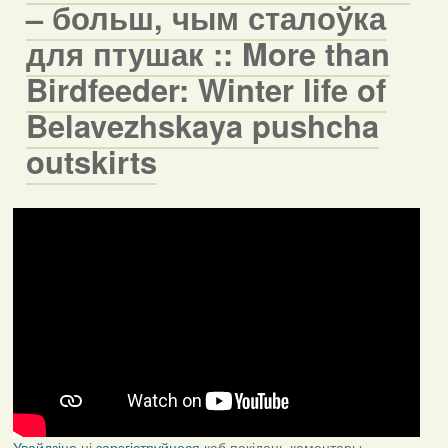
– больш, чым сталоўка
для птушак :: More than
Birdfeeder: Winter life of
Belavezhskaya pushcha
outskirts
Увайдзіце
ці
зарэгіструйцеся
каб пакідаць каментары.