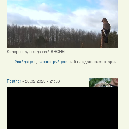
Колеры надыходзячай ВЯСНЫ!
Увайдзіце
ці
зарэгіструйцеся
каб пакідаць каментары.
Feather
- 20.02.2023 - 21:56