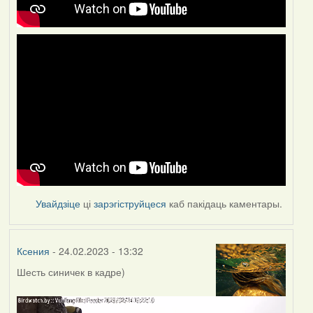
Увайдзіце
ці
зарэгіструйцеся
каб пакідаць каментары.
Ксения
- 24.02.2023 - 13:32
Шесть синичек в кадре)