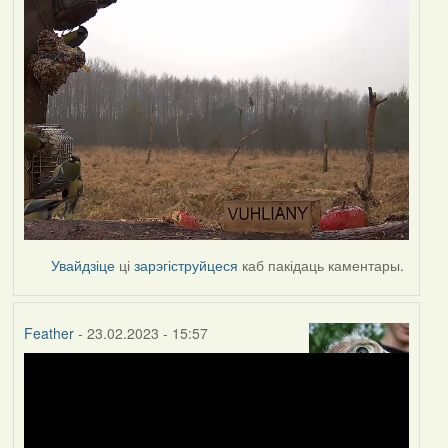
Увайдзіце
ці
зарэгіструйцеся
каб пакідаць каментары.
Feather
- 23.02.2023 - 15:57