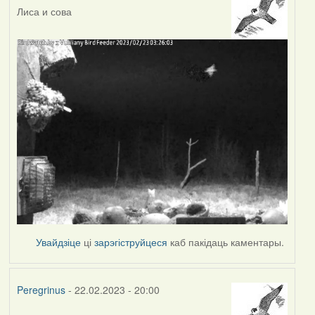
Лиса и сова
Увайдзіце
ці
зарэгіструйцеся
каб пакідаць каментары.
Peregrinus
- 22.02.2023 - 20:00