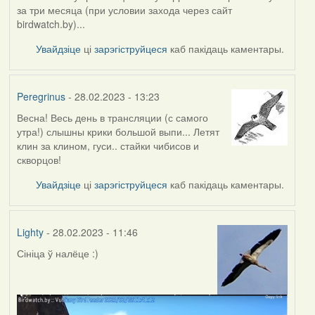
за три месяца (при условии захода через сайт
birdwatch.by)...
Увайдзіце
ці
зарэгіструйцеся
каб пакідаць каментары.
Peregrinus
- 28.02.2023 - 13:23
Весна! Весь день в трансляции (с самого
утра!) слышны крики большой выпи... Летят
клин за клином, гуси.. стайки чибисов и
скворцов!
Увайдзіце
ці
зарэгіструйцеся
каб пакідаць каментары.
Lighty
- 28.02.2023 - 11:46
Сініца ў налёце :)