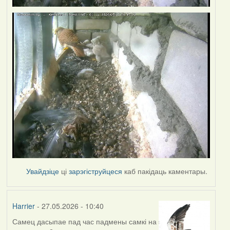
Увайдзіце
ці
зарэгіструйцеся
каб пакідаць каментары.
Harrier
- 27.05.2026 - 10:40
Самец дасыпае пад час падмены самкі на