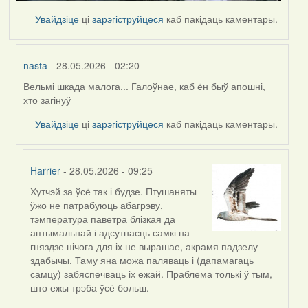
Увайдзіце
ці
зарэгіструйцеся
каб пакідаць каментары.
nasta
- 28.05.2026 - 02:20
Вельмі шкада малога... Галоўнае, каб ён быў апошні,
In
хто загінуў
reply
to
Увайдзіце
ці
зарэгіструйцеся
каб пакідаць каментары.
by
Harrier
Harrier
- 28.05.2026 - 09:25
Хутчэй за ўсё так і будзе. Птушаняты
In
ўжо не патрабуюць абагрэву,
reply
тэмпература паветра блізкая да
to
аптымальнай і адсутнасць самкі на
by
гняздзе нічога для іх не вырашае, акрамя падзелу
nasta
здабычы. Таму яна можа паляваць і (дапамагаць
самцу) забяспечваць іх ежай. Праблема толькі ў тым,
што ежы трэба ўсё больш.