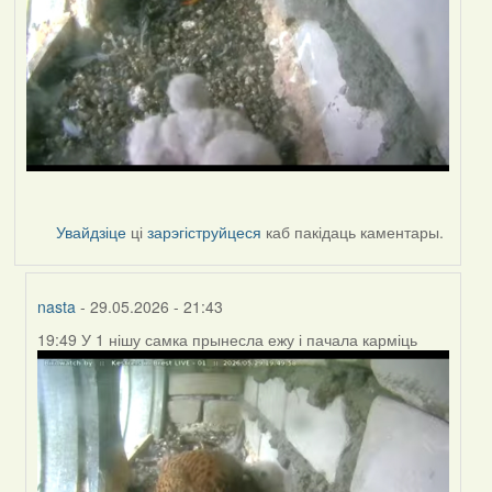
Увайдзіце
ці
зарэгіструйцеся
каб пакідаць каментары.
nasta
- 29.05.2026 - 21:43
19:49 У 1 нішу самка прынесла ежу і пачала карміць
In
reply
to
by
nasta