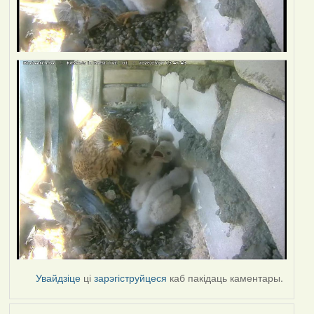
Увайдзіце
ці
зарэгіструйцеся
каб пакідаць каментары.