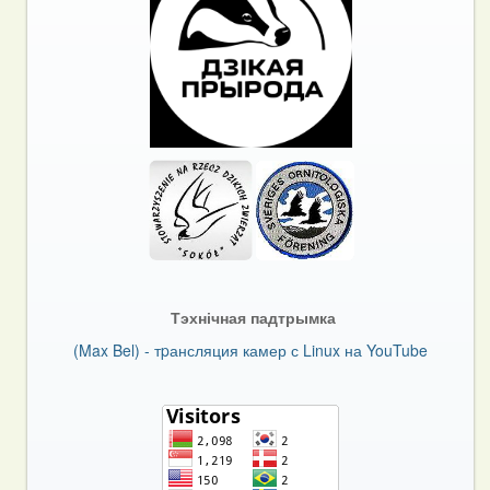
Тэхнічная падтрымка
(Max Bel) - тpансляция камер с Linux на YouTube