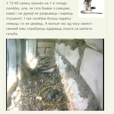
У 12:40 самец прынёс на 1-е гняздо
палёўку, але, як гэта бывае з самцамі,
нават і не думаў яе разрываць і карміць
птушанят. І тая палёўка больш гадзіны
ляжыць і іх не цікавіць. А малыя час ад часу замест
свежай ежы спрабуюць адарваць нешта са шкілета
галуба.