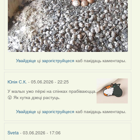
Увайдзіце
ці
зарэгіструйцеся
каб пакідаць каментары.
Юлія С.К.
- 05.06.2026 - 22:25
У малых ужо пёркі на спінках прабіваюцца.
😮 Як хутка дзеці растуць.
Увайдзіце
ці
зарэгіструйцеся
каб пакідаць каментары.
Sveta
- 03.06.2026 - 17:06