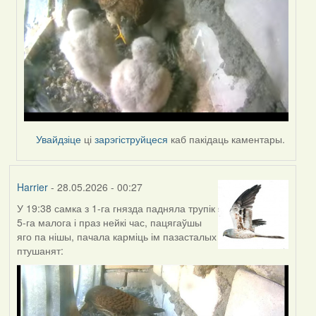
Увайдзіце
ці
зарэгіструйцеся
каб пакідаць каментары.
Harrier
- 28.05.2026 - 00:27
У 19:38 самка з 1-га гнязда падняла трупік
5-га малога і праз нейкі час, пацягаўшы
яго па нішы, пачала карміць ім пазасталых
птушанят: