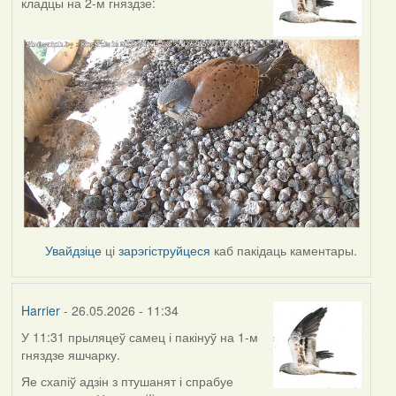
кладцы на 2-м гняздзе:
Увайдзіце
ці
зарэгіструйцеся
каб пакідаць каментары.
Harrier
- 26.05.2026 - 11:34
У 11:31 прыляцеў самец і пакінуў на 1-м
гняздзе яшчарку.
Яе схапіў адзін з птушанят і спрабуе