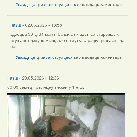
Увайдзіце
ці
зарэгіструйцеся
каб пакідаць каментары.
nasta
- 02.06.2026 - 18:58
здаецца 30 ці 31 мая я бачыла як адзін са старэйшых
In
птушанят дзяўбе мыш, але ён хутка страціў цікавасць да
reply
яе
to
by
Увайдзіце
ці
зарэгіструйцеся
каб пакідаць каментары.
Harrier
nasta
- 29.05.2026 - 12:36
08:03 самец прыляцеў з ежай у 1 нішу