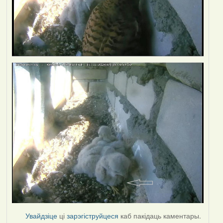
Увайдзіце
ці
зарэгіструйцеся
каб пакідаць каментары.