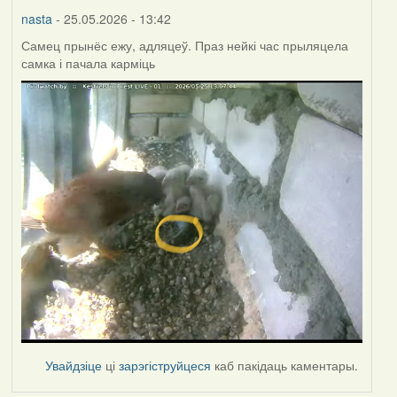
nasta
- 25.05.2026 - 13:42
Самец прынёс ежу, адляцеў. Праз нейкі час прыляцела
самка і пачала карміць
Увайдзіце
ці
зарэгіструйцеся
каб пакідаць каментары.