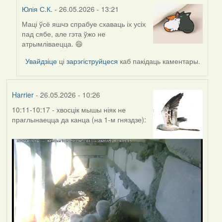
Юлія С.К.
- 26.05.2026 - 13:21
Маці ўсё яшчэ спрабуе схаваць іх усіх
In
пад сябе, але гэта ўжо не
reply
атрымліваецца. 😄
to
by
Увайдзіце
ці
зарэгіструйцеся
каб пакідаць каментары.
Harrier
Harrier
- 26.05.2026 - 10:26
10:11-10:17 - хвосцік мышы ніяк не
праглынаецца да канца (на 1-м гняздзе):