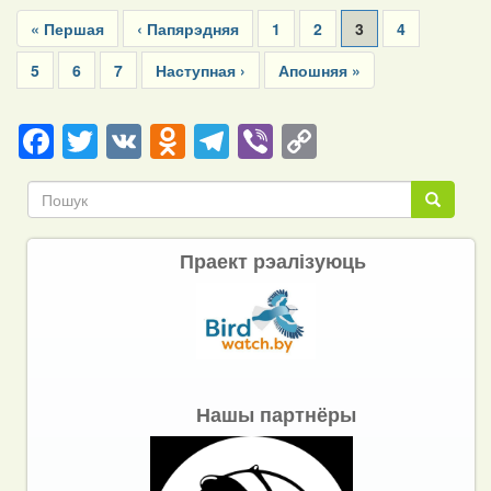
Pagination
First
« Першая
Previous
‹ Папярэдняя
Page
1
Page
2
Current
3
Page
4
page
page
page
Page
5
Page
6
Page
7
Next
Наступная ›
Last
Апошняя »
page
page
Facebook
Twitter
VK
Odnoklassniki
Telegram
Viber
Copy
Link
Пошук
Пошук
Праект рэалізуюць
Нашы партнёры