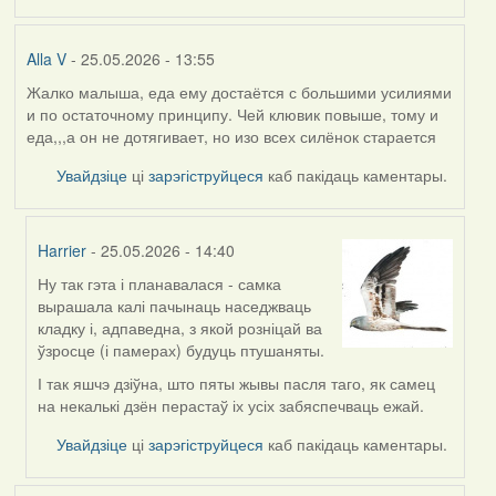
Alla V
- 25.05.2026 - 13:55
Жалко малыша, еда ему достаётся с большими усилиями
и по остаточному принципу. Чей клювик повыше, тому и
еда,,,а он не дотягивает, но изо всех силёнок старается
Увайдзіце
ці
зарэгіструйцеся
каб пакідаць каментары.
Harrier
- 25.05.2026 - 14:40
Ну так гэта і планавалася - самка
In
вырашала калі пачынаць наседжваць
reply
кладку і, адпаведна, з якой розніцай ва
to
ўзросце (і памерах) будуць птушаняты.
by
Alla
І так яшчэ дзіўна, што пяты жывы пасля таго, як самец
V
на некалькі дзён перастаў іх усіх забяспечваць ежай.
Увайдзіце
ці
зарэгіструйцеся
каб пакідаць каментары.