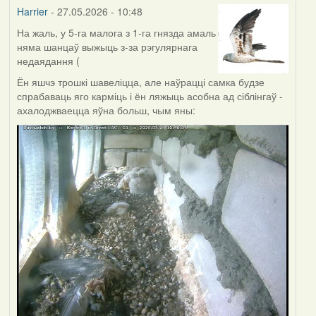
Harrier
- 27.05.2026 - 10:48
На жаль, у 5-га малога з 1-га гнязда амаль
няма шанцаў выжыць з-за рэгулярнага
недаядання (
Ён яшчэ трошкі шавеліцца, але наўрацці самка будзе
спрабаваць яго карміць і ён ляжыць асобна ад сіблінгаў -
ахалоджваецца яўна больш, чым яны: