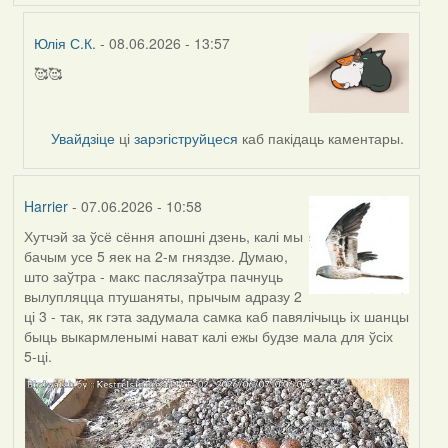
Юлія С.К.
- 08.06.2026 - 13:57
🥰🥰
In
reply
to
Увайдзіце
ці
зарэгіструйцеся
каб пакідаць каментары.
by
Harrier
Harrier
- 07.06.2026 - 10:58
Хутчэй за ўсё сёння апошні дзень, калі мы
бачым усе 5 яек на 2-м гняздзе. Думаю,
што заўтра - макс паслязаўтра пачнуць
вылупляцца птушаняты, прычым адразу 2
ці 3 - так, як гэта задумала самка каб павялічыць іх шанцы
быць выкармленымі нават калі ежы будзе мала для ўсіх
5-ці.