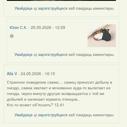
Увайдзіце
ці
зарэгіструйцеся
каб пакідаць каментары.
Юлія С.К.
- 25.05.2026 - 12:29
😅
In
reply
to
Увайдзіце
ці
зарэгіструйцеся
каб пакідаць каментары.
by
nasta
Alla V
- 24.05.2026 - 16:15
Странное поведение самки.... самец приносит добычу в
гнездо, самка хватает и мгновенно куда-то вылетает из
гнезда, через минуту-другую возвращаетса с той же
добычей и начинает кормить птенцов...
Кто-то может об"яснить? 12.41
Увайдзіце
ці
зарэгіструйцеся
каб пакідаць каментары.