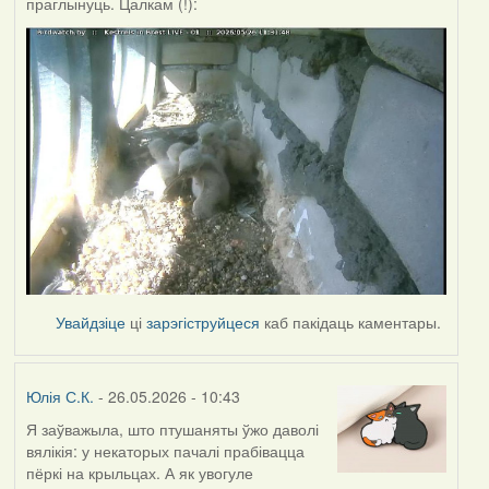
праглынуць. Цалкам (!):
Увайдзіце
ці
зарэгіструйцеся
каб пакідаць каментары.
Юлія С.К.
- 26.05.2026 - 10:43
Я заўважыла, што птушаняты ўжо даволі
вялікія: у некаторых пачалі прабівацца
пёркі на крыльцах. А як увогуле