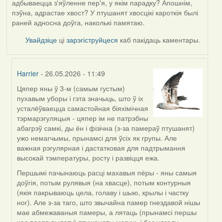
адбываецца з'яўленне пер'я, у якім парадку? Апошнім,
пэўна, адрастае хвост? У птушанят хвосцікі кароткія былі
раней адносна доўга, наколькі памятаю.
Увайдзіце
ці
зарэгіструйцеся
каб пакідаць каментары.
Harrier
- 26.05.2026 - 11:49
Цяпер яны ў 3-м (самым густым)
In
пухавым уборы і гэта значыць, што ў іх
reply
усталёўваецца самастойная біяхімічная
to
тэрмарэгуляцыя - цяпер ім не патрэбны
by
абагрэў самкі, ды ён і фізічна (з-за памераў птушанят)
Юлія
ужо немагчымы, прынамсі для ўсіх як групы. Але
С.К.
важная рэгулярная і дастатковая для падтрымання
высокай тэмпературы, росту і развіцця ежа.
Першымі пачынаюць расці махавыя пёры - яны самыя
доўгія, потым рулявыя (на хвасце), потым контурныя
(якія пакрываюць цела, голаву і шыю, крылы і частку
ног). Але з-за таго, што звычайна памер гнездавой нішы
мае абмежаваныя памеры, а лятаць (прынамсі першы