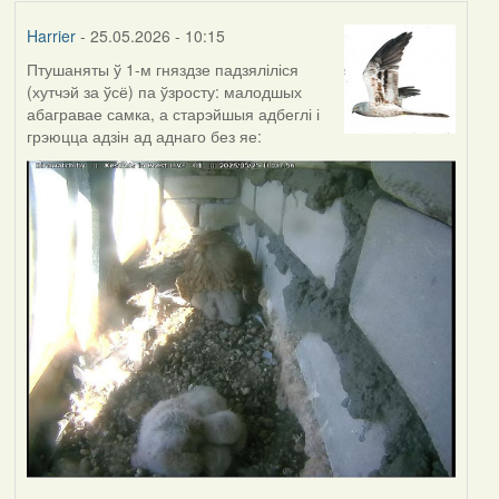
Harrier
- 25.05.2026 - 10:15
Птушаняты ў 1-м гняздзе падзяліліся
(хутчэй за ўсё) па ўзросту: малодшых
абагравае самка, а старэйшыя адбеглі і
грэюцца адзін ад аднаго без яе: