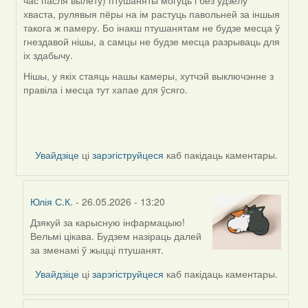
час пасля вылету) птушаняты могуць і без удзелу
хваста, рулявыя пёры на ім растуць павольней за іншыя
такога ж памеру. Бо інакш птушанятам не будзе месца ў
гнездавой нішы, а самцы не будзе месца разрываць для
іх здабычу.
Нішы, у якіх стаяць нашы камеры, хутчэй выключэнне з
правіла і месца тут хапае для ўсяго.
Увайдзіце
ці
зарэгіструйцеся
каб пакідаць каментары.
Юлія С.К.
- 26.05.2026 - 13:20
Дзякуй за карысную інфармацыю!
In
Вельмі цікава. Будзем назіраць далей
reply
за зменамі ў жыцці птушанят.
to
by
Увайдзіце
ці
зарэгіструйцеся
каб пакідаць каментары.
Harrier