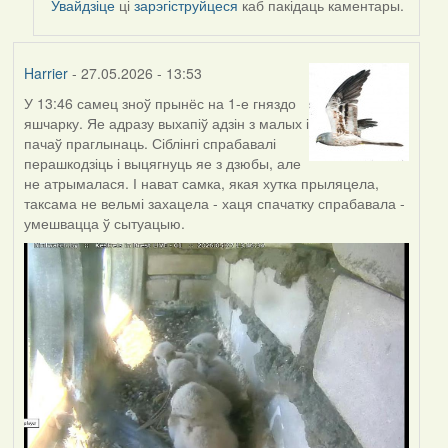
Увайдзіце
ці
зарэгіструйцеся
каб пакідаць каментары.
Harrier
- 27.05.2026 - 13:53
У 13:46 самец зноў прынёс на 1-е гняздо
яшчарку. Яе адразу выхапіў адзін з малых і
пачаў праглынаць. Сіблінгі спрабавалі
перашкодзіць і выцягнуць яе з дзюбы, але
не атрымалася. І нават самка, якая хутка прыляцела,
таксама не вельмі захацела - хаця спачатку спрабавала -
умешвацца ў сытуацыю.