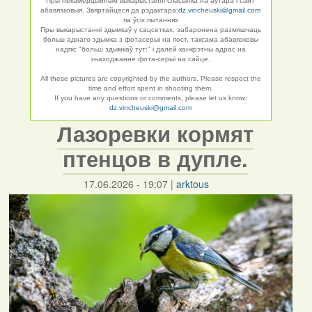
Пры некамерцыйным выкарыстанні спасылка на аўтара і сайт
абавязковыя. Звяртайцеся да рэдактара:
dz.vincheuski@gmail.com
па ўсіх пытаннях
Пры выкарыстанні здымкаў у сацсетках, забаронена размяшчаць
больш аднаго здымка з фотасерыі на пост, таксама абавязковы
надпіс "больш здымкаў тут:" і далей канкрэтны адрас на
знаходжанне фота-серыі на сайце.
All these pictures are copyrighted by the authors. Please respect the
time and effort spent in shooting them.
If you have any questions or comments, please let us know:
dz.vincheuski@gmail.com
Лазоревки кормят
птенцов в дупле.
17.06.2026 - 19:07
|
arktous