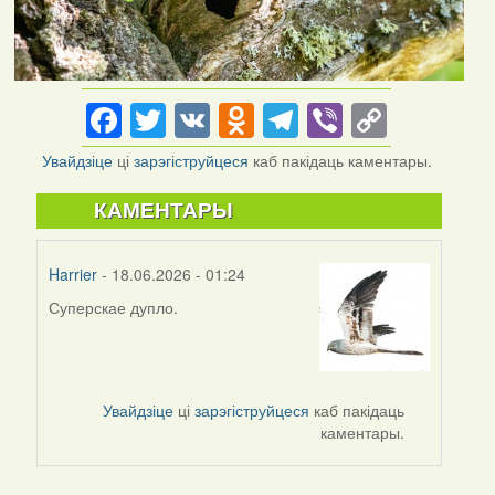
Facebook
Twitter
VK
Odnoklassniki
Telegram
Viber
Copy
Link
Увайдзіце
ці
зарэгіструйцеся
каб пакідаць каментары.
КАМЕНТАРЫ
Harrier
- 18.06.2026 - 01:24
Суперскае дупло.
Увайдзіце
ці
зарэгіструйцеся
каб пакідаць
каментары.