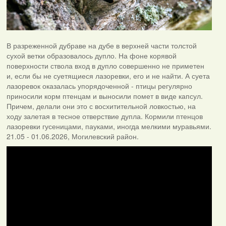
В разреженной дубраве на дубе в верхней части толстой
сухой ветки образовалось дупло. На фоне корявой
поверхности ствола вход в дупло совершенно не приметен
и, если бы не суетящиеся лазоревки, его и не найти. А суета
лазоревок оказалась упорядоченной - птицы регулярно
приносили корм птенцам и выносили помет в виде капсул.
Причем, делали они это с восхитительной ловкостью, на
ходу залетая в тесное отверствие дупла. Кормили птенцов
лазоревки гусеницами, пауками, иногда мелкими муравьями.
21.05 - 01.06.2026, Могилевский район.