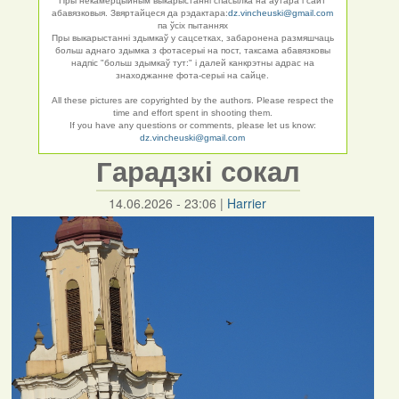
Пры некамерцыйным выкарыстанні спасылка на аўтара і сайт
абавязковыя. Звяртайцеся да рэдактара:
dz.vincheuski@gmail.com
па ўсіх пытаннях
Пры выкарыстанні здымкаў у сацсетках, забаронена размяшчаць
больш аднаго здымка з фотасерыі на пост, таксама абавязковы
надпіс "больш здымкаў тут:" і далей канкрэтны адрас на
знаходжанне фота-серыі на сайце.
All these pictures are copyrighted by the authors. Please respect the
time and effort spent in shooting them.
If you have any questions or comments, please let us know:
dz.vincheuski@gmail.com
Гарадзкі сокал
14.06.2026 - 23:06
|
Harrier