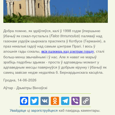
Добра помню, як здзіўляўся, калі ў 1998 годзе ўпершыню
ўбачыў як сокал-пустальга (
Falco tinnunculus
) паляваў над
газонам уздоўж шырокага праспекта ў Котбусе (Германія), а
праз некалькі гадоў над самым цэнтрам Прагі. І вось ў
апошнія гады сокалы,
, сталі
якія палююць над цэнтрам гораду
больш-менш звычайнымі і ў нас. Але я нават не марыў
зрабіць падобны здымак - проста ў адпаведны момант у
адпаведным месцы павярнуўся ў добрым кірунку і ўбачыў як
самец завісае недзе недалёка б. Бернардынскага касцёла.
Гродна, 14-06-2026
Аўтар - Дзьмітры Вінчэўскі
Facebook
Twitter
VK
Odnoklassniki
Telegram
Viber
Copy
Link
Увайдзіце
ці
зарэгіструйцеся
каб пакідаць каментары.