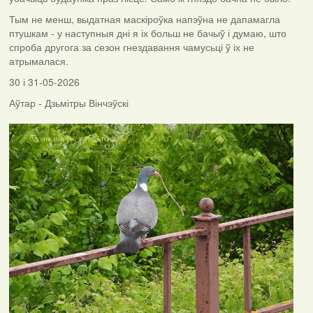
Тым не менш, выдатная маскіроўка напэўна не дапамагла
птушкам - у наступныя дні я іх больш не бачыў і думаю, што
спроба другога за сезон гнездавання чамусьці ў іх не
атрымалася.
30 і 31-05-2026
Аўтар - Дзьмітры Вінчэўскі