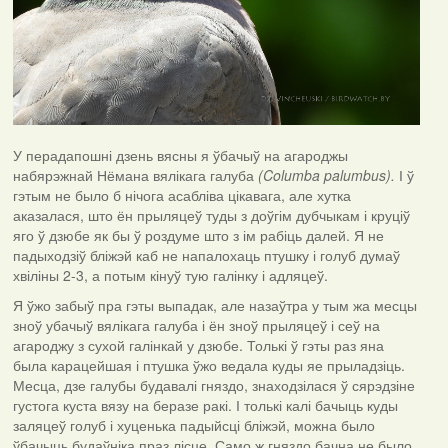
У перадапошні дзень вясны я ўбачыў на агароджы
набярэжнай Нёмана вялікага галуба
(Columba palumbus).
І ў
гэтым не было б нічога асабліва цікавага, але хутка
аказалася, што ён прыляцеў туды з доўгім дубчыкам і круціў
яго ў дзюбе як бы ў роздуме што з ім рабіць далей. Я не
падыходзіў бліжэй каб не напалохаць птушку і голуб думаў
хвіліны 2-3, а потым кінуў тую галінку і адляцеў.
Я ўжо забыў пра гэты выпадак, але назаўтра у тым жа месцы
зноў убачыў вялікага галуба і ён зноў прыляцеў і сеў на
агароджу з сухой галінкай у дзюбе. Толькі ў гэты раз яна
была карацейшая і птушка ўжо ведала куды яе прыладзіць.
Месца, дзе галубы будавалі гняздо, знаходзілася ў сярэдзіне
густога куста вязу на беразе ракі. І толькі калі бачыць куды
заляцеў голуб і хуценька падыйсці бліжэй, можна было
ўбачыць будаўніка праз лісце. Само ж гняздо бачна не было.