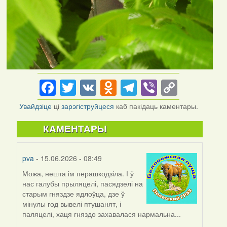
Facebook
Twitter
VK
Odnoklassniki
Telegram
Viber
Copy
Link
Увайдзіце
ці
зарэгіструйцеся
каб пакідаць каментары.
КАМЕНТАРЫ
pva
- 15.06.2026 - 08:49
Можа, нешта ім перашкодзіла. І ў
нас галубы прыляцелі, пасядзелі на
старым гняздзе ядлоўца, дзе ў
мінулы год вывелі птушанят, і
паляцелі, хаця гняздо захавалася нармальна...