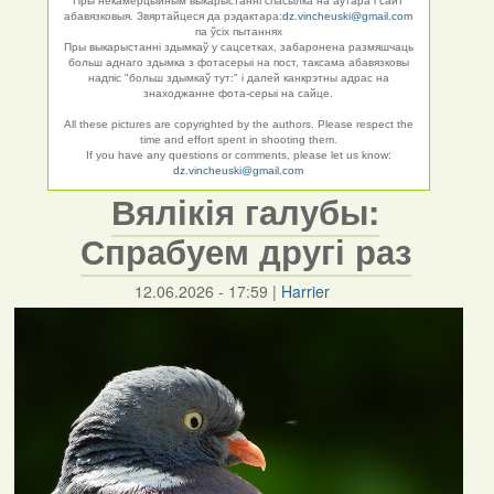
Пры некамерцыйным выкарыстанні спасылка на аўтара і сайт
абавязковыя. Звяртайцеся да рэдактара:
dz.vincheuski@gmail.com
па ўсіх пытаннях
Пры выкарыстанні здымкаў у сацсетках, забаронена размяшчаць
больш аднаго здымка з фотасерыі на пост, таксама абавязковы
надпіс "больш здымкаў тут:" і далей канкрэтны адрас на
знаходжанне фота-серыі на сайце.
All these pictures are copyrighted by the authors. Please respect the
time and effort spent in shooting them.
If you have any questions or comments, please let us know:
dz.vincheuski@gmail.com
Вялікія галубы:
Спрабуем другі раз
12.06.2026 - 17:59
|
Harrier