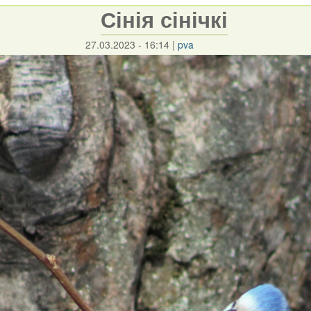
Сінія сінічкі
27.03.2023 - 16:14
|
pva