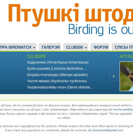
ПРА BIRDWATCH
ГАЛЕРЭЯ
CLUB200
ФОРУМ
СПІСЫ П
CLUB200
АПОШ
Хадулачнік (Himantopus himantopus)
Кулік-гразевік (Limicola falcinellus…
Шчурка-пчалаедка (Merops apiaster)
Чапля-кваква (Nycticorax nycticorax)
Чырвонаваллёвы гагач (Gavia stellata…
аўтара, які яго размясціў (калі не ўказана іншае). Для камерцыйнага выкарыстання любога 
танні спасылка на аўтара і сайт абавязковыя. Звяртайцеся да рэдактара:
dz.vincheuski@g
ць больш аднаго здымка з фотасерыі на пост, таксама абавязковы надпіс "больш здымкаў 
на сайце.
se pictures are copyrighted by the authors. Please respect the time and effort spent in shooting t
If you have any questions or comments, please let us know:
dz.vincheuski@gmail.com