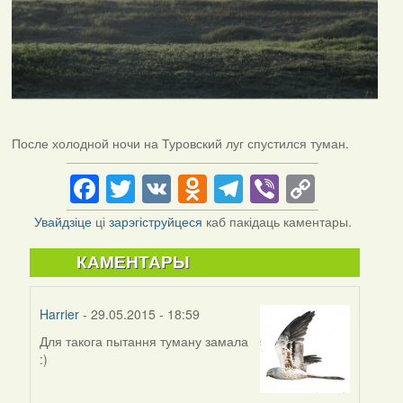
После холодной ночи на Туровский луг спустился туман.
Facebook
Twitter
VK
Odnoklassniki
Telegram
Viber
Copy
Link
Увайдзіце
ці
зарэгіструйцеся
каб пакідаць каментары.
КАМЕНТАРЫ
Harrier
- 29.05.2015 - 18:59
Для такога пытання туману замала
:)