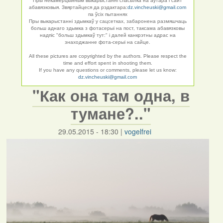
Пры некамерцыйным выкарыстанні спасылка на аўтара і сайт
абавязковыя. Звяртайцеся да рэдактара:
dz.vincheuski@gmail.com
па ўсіх пытаннях
Пры выкарыстанні здымкаў у сацсетках, забаронена размяшчаць
больш аднаго здымка з фотасерыі на пост, таксама абавязковы
надпіс "больш здымкаў тут:" і далей канкрэтны адрас на
знаходжанне фота-серыі на сайце.
All these pictures are copyrighted by the authors. Please respect the
time and effort spent in shooting them.
If you have any questions or comments, please let us know:
dz.vincheuski@gmail.com
"Как она там одна, в
тумане?.."
29.05.2015 - 18:30
|
vogelfrei