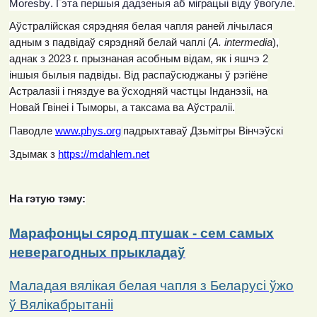
Moresby
. Гэта першыя дадзеныя аб міграцыі віду ўвогуле.
Аўстралійская сярэдняя белая чапля раней лічылася
адным з падвідаў сярэдняй белай чаплі (
A
.
intermedia
),
аднак з 2023 г. прызнаная асобным відам, як і яшчэ 2
іншыя былыя падвіды. Від распаўсюджаны ў рэгіёне
Астралазіі і гняздуе ва ўсходняй частцы Інданэзіі, на
Новай Гвінеі і Тыморы, а таксама ва Аўстраліі.
Паводле
www.phys.org
падрыхтаваў Дзьмітры Вінчэўскі
Здымак з
https://mdahlem.net
На гэтую тэму:
Марафонцы сярод птушак - сем самых
неверагодных прыкладаў
Маладая вялікая белая чапля з Беларусі ўжо
ў Вялікабрытаніі