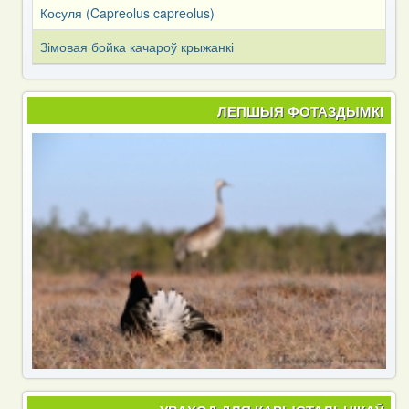
Косуля (Capreоlus capreоlus)
Зімовая бойка качароў крыжанкі
ЛЕПШЫЯ ФОТАЗДЫМКІ