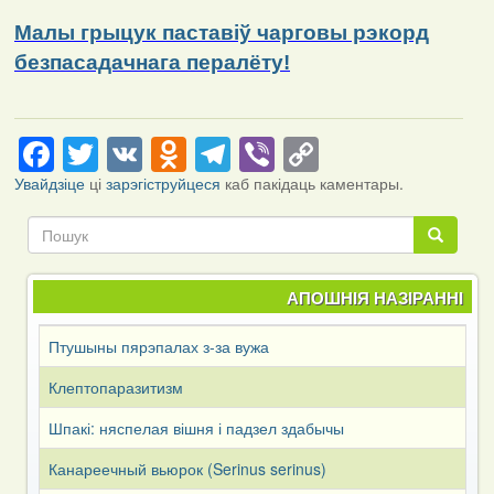
Малы грыцук паставіў чарговы рэкорд
безпасадачнага пералёту!
Facebook
Twitter
VK
Odnoklassniki
Telegram
Viber
Copy
Link
Увайдзіце
ці
зарэгіструйцеся
каб пакідаць каментары.
Пошук
Пошук
АПОШНІЯ НАЗІРАННІ
Птушыны пярэпалах з-за вужа
Клептопаразитизм
Шпакі: няспелая вішня і падзел здабычы
Канареечный вьюрок (Serinus serinus)