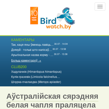
Перайсці
Toggl
да
navig
асноўнага
змесціва
КАМЕНТАРЫ
30.07 - 14:04
Так, хаця яны ўмеюць лавіць…
30.07 - 13:58
Дзякуй - толькі што напісаў…
30.07 - 13:38
Арыгінальная назва корму - …
Больш каментароў →
CLUB200
Хадулачнік (Himantopus himantopus)
Кулік-гразевік (Limicola falcinellus…
Шчурка-пчалаедка (Merops apiaster)
Аўстралійская сярэдняя
белая чапля праляцела