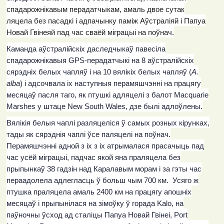
спадарожнікавым перадатчыкам, амаль двое сутак
ляцела без пасадкі і адпачынку паміж Аўстраліяй і Папуа
Новай Гвінеяй пад час сваёй міграцыі на поўнач.
Каманда аўстралійскіх даследчыкаў павесіла
спадарожнікавыя
GPS
-перадатчыкі на 8 аўстралійскіх
сярэдніх белых чапляў і на 10 вялікіх белых чапляў (
A
.
alba
) і адсочвала іх наступныя перамяшчэнні на працягу
месяцаў пасля таго, як птушкі адляцелі з балот
Macquarie
Marshes
у штаце
New
South
Wales
, дзе былі адлоўлены.
Вялікія белыя чаплі разляцеліся ў самых розных кірунках,
тады як сярэднія чаплі ўсе паляцелі на поўнач.
Перамяшчэнні адной з іх з іх атрымалася прасачыць пад
час усёй міграцыі, падчас якой яна праляцела без
прыпынкаў 38 гадзін над Каралавым морам і за гэты час
пераадолела адлегласць ў больш чым 700 км. Усяго ж
птушка праляцела амаль 2400 км на працягу апошніх
месяцаў і прыпынілася на зімоўку ў горада
Kalo
, на
паўночны ўсход ад сталіцы Папуа Новай Гвінеі,
Port