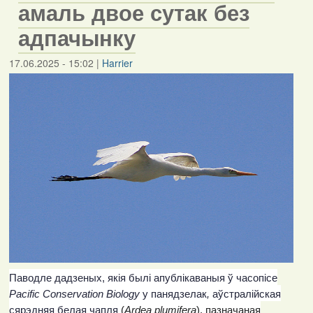
амаль двое сутак без
адпачынку
17.06.2025 - 15:02
|
Harrier
Паводле дадзеных, якія былі апублікаваныя ў часопісе
Pacific
Conservation
Biology
у панядзелак
,
аўстралійская
сярэдняя белая чапля
(
Ardea
plumifera
), пазначаная