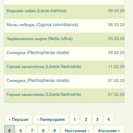
Марская чайка (Larus marinus)
09.03.2026
Малы лебедзь (Cygnus columbianus)
08.03.2026
Чырвананосы нырок (Netta rufina)
05.03.2026
Сняжурка (Plectrophenax nivalis)
28.02.2026
Горная канаплянка (Linaria flavirostris)
11.02.2026
Сняжурка (Plectrophenax nivalis)
07.02.2026
Горная канаплянка (Linaria flavirostris)
07.02.2026
Pagination
First
« Першая
Previous
‹ Папярэдняя
Page
1
Page
2
Page
3
Page
4
page
page
Current
5
Page
6
Page
7
Page
8
Page
9
Next
Наступная ›
Last
Апошняя »