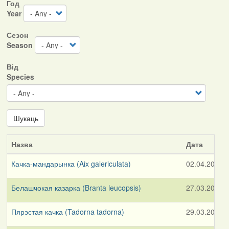
Год
Year
Сезон
Season
Від
Species
Шукаць
Назва
Дата
Качка-мандарынка (Aix galericulata)
02.04.2026
Белашчокая казарка (Branta leucopsis)
27.03.2026
Пярэстая качка (Tadorna tadorna)
29.03.2026