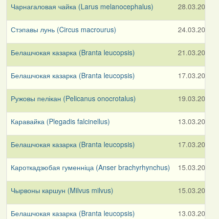
Чарнагаловая чайка (Larus melanocephalus)
28.03.2026
Стэпавы лунь (Circus macrourus)
24.03.2026
Белашчокая казарка (Branta leucopsis)
21.03.2026
Белашчокая казарка (Branta leucopsis)
17.03.2026
Ружовы пелікан (Pelicanus onocrotalus)
19.03.2026
Каравайка (Plegadis falcinellus)
13.03.2026
Белашчокая казарка (Branta leucopsis)
17.03.2026
Кароткадзюбая гуменніца (Anser brachyrhynchus)
15.03.2026
Чырвоны каршун (Milvus milvus)
15.03.2026
Белашчокая казарка (Branta leucopsis)
13.03.2026