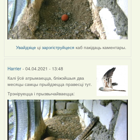
Увайдзіце
ці
зарэгіструйцеся
каб пакідаць каментары.
Harrier
- 04.04.2021 - 13:48
Калі ўсё атрымаецца, бліжэйшыя два
месяцы самцы прыйдзецца правесці тут.
Трэніруецца і прызвычайваецца: