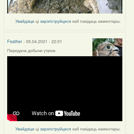
Увайдзіце
ці
зарэгіструйцеся
каб пакідаць каментары.
Feather
- 05.04.2021 - 22:01
Передача добычи утром.
Увайдзіце
ці
зарэгіструйцеся
каб пакідаць каментары.