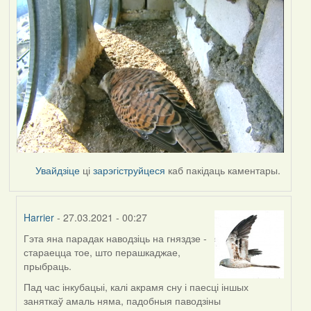
Увайдзіце
ці
зарэгіструйцеся
каб пакідаць каментары.
Harrier
- 27.03.2021 - 00:27
Гэта яна парадак наводзіць на гняздзе -
In
стараецца тое, што перашкаджае,
reply
прыбраць.
to
by
Пад час інкубацыі, калі акрамя сну і паесці іншых
Lighty
заняткаў амаль няма, падобныя паводзіны