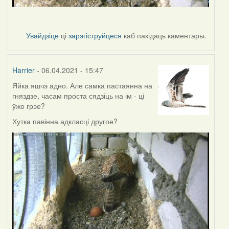
Увайдзіце
ці
зарэгіструйцеся
каб пакідаць каментары.
Harrier
- 06.04.2021 - 15:47
Яйка яшчэ адно. Але самка пастаянна на
гняздзе, часам проста сядзіць на ім - ці
ўжо грэе?
Хутка павінна адкласці другое?