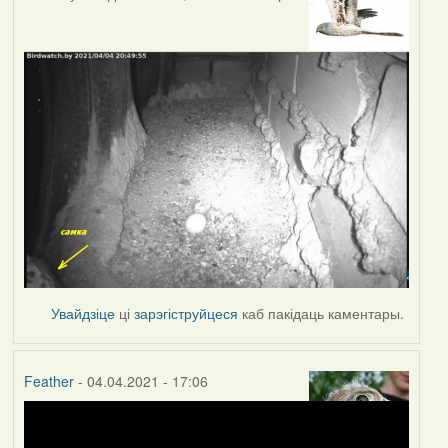
Увайдзіце
ці
зарэгіструйцеся
каб пакідаць каментары.
Feather
- 04.04.2021 - 17:06