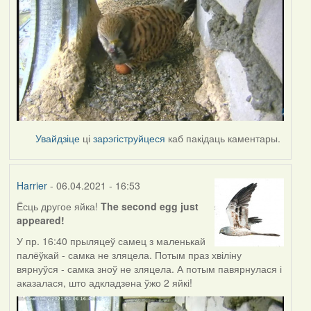
Увайдзіце
ці
зарэгіструйцеся
каб пакідаць каментары.
Harrier
- 06.04.2021 - 16:53
Ёсць другое яйка!
The second egg just
appeared!
У пр. 16:40 прыляцеў самец з маленькай
палёўкай - самка не зляцела. Потым праз хвіліну
вярнуўся - самка зноў не зляцела. А потым павярнулася і
аказалася, што адкладзена ўжо 2 яйкі!