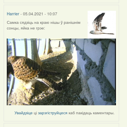
Harrier
- 05.04.2021 - 10:07
Самка сядзіць на краю нішы ў ранішнім
сонцы, яйка не грэе:
Увайдзіце
ці
зарэгіструйцеся
каб пакідаць каментары.