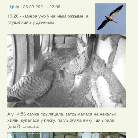
Lighty
- 26.03.2021 - 22:09
19:26 - камера ўжо ў начным рэжыме, а
птушкі яшчэ ў дзённым
А ў 14:56 самка прыляцела, затрымалася на некалькі
хвілін, купалася ў пяску, паглыбляла ямку і шчыпала
(ела?) ...нешта.