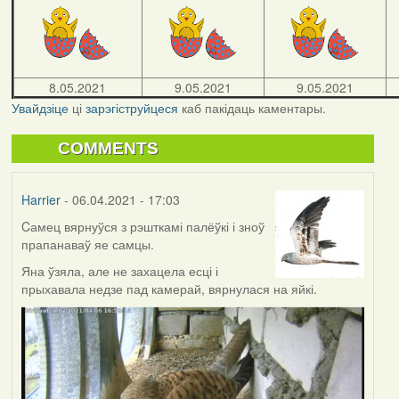
8.05.2021
9.05.2021
9.05.2021
Увайдзіце
ці
зарэгіструйцеся
каб пакідаць каментары.
COMMENTS
Harrier
- 06.04.2021 - 17:03
Cамец вярнуўся з рэшткамі палёўкі і зноў
прапанаваў яе самцы.
Яна ўзяла, але не захацела есці і
прыхавала недзе пад камерай, вярнулася на яйкі.