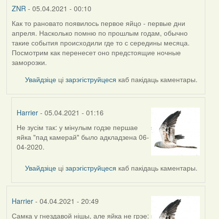
ZNR
- 05.04.2021 - 00:10
Как то рановато появилось первое яйцо - первые дни
апреля. Насколько помню по прошлым годам, обычно
такие события происходили где то с середины месяца.
Посмотрим как перенесет оно предстоящие ночные
заморозки.
Увайдзіце
ці
зарэгіструйцеся
каб пакідаць каментары.
Harrier
- 05.04.2021 - 01:16
Не зусім так: у мінулым годзе першае
In
яйка "пад камерай" было адкладзена 06-
reply
04-2020.
to
by
Увайдзіце
ці
зарэгіструйцеся
каб пакідаць каментары.
ZNR
Harrier
- 04.04.2021 - 20:49
Самка у гнездавой нішы, але яйка не грэе: