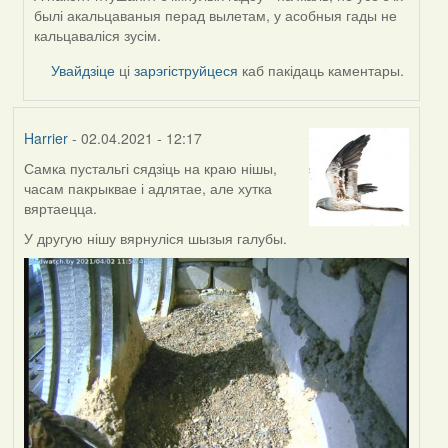
былі акальцаваныя перад вылетам, у асобныя гады не
кальцаваліся зусім.
Увайдзіце
ці
зарэгіструйцеся
каб пакідаць каментары.
Harrier
- 02.04.2021 - 12:17
Самка пустальгі сядзіць на краю нішы,
часам пакрыквае і адлятае, але хутка
вяртаецца.
У другую нішу вярнуліся шызыя галубы.