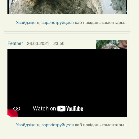
Увайдзіце
ці
зарэгіструйцеся
каб пакідаць каментары.
Feather
- 26.03.2021 - 23:50
Увайдзіце
ці
зарэгіструйцеся
каб пакідаць каментары.