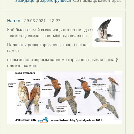
Harrier
- 29.03.2021 - 12:27
Каб было лягчэй вызначаць хто на гняздзе
- самец ці самка - вост міні-вызначальнік.
Паласаты рыжа-карычневы хвост і спіна -
самка
шэры хвост з чорным канцом і карычнева-рыжая спіна ў
плямкі - самец: