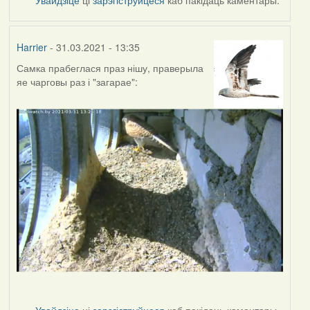
Harrier
- 31.03.2021 - 13:35
Самка прабеглася праз нішу, праверыла
яе чарговы раз і "загарае":
Увайдзіце
ці
зарэгіструйцеся
каб пакідаць каментары.