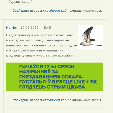
будуць часцей.
Увайдзіце
ці
зарэгіструйцеся
каб пакідаць каментары.
Harrier
- 25.03.2021 - 16:40
Падрабязна пра нашу трансляцыю, каго
мы глядзім, што і чаму было перад яе
пачаткам і што назіраем цяпер і што будзе
ў бліжэйшай будучыні + парады як
глядзець цікава + мноства ілюстрацый тут:
ПАЧАЎСЯ 12-Ы СЕЗОН
НАЗІРАННЯЎ ЗА
ГНЕЗДАВАННЕМ СОКАЛА-
ПУСТАЛЬГІ Ў БРЭСЦЕ LIVE + ЯК
ГЛЯДЗЕЦЬ СТРЫМ ЦІКАВА
Увайдзіце
ці
зарэгіструйцеся
каб пакідаць каментары.