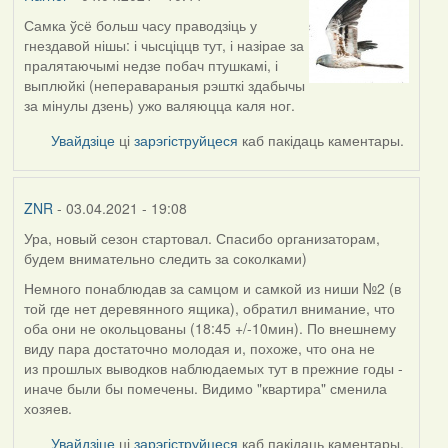
Самка ўсё больш часу праводзіць у
гнездавой нішы: і чысціццв тут, і назірае за
пралятаючымі недзе побач птушкамі, і
выплюйкі (неперавараныя рэшткі здабычы
за мінулы дзень) ужо валяюцца каля ног.
Увайдзіце
ці
зарэгіструйцеся
каб пакідаць каментары.
ZNR
- 03.04.2021 - 19:08
Ура, новый сезон стартовал. Спасибо организаторам,
будем внимательно следить за соколками)
Немного понаблюдав за самцом и самкой из ниши №2 (в
той где нет деревянного ящика), обратил внимание, что
оба они не окольцованы (18:45 +/-10мин). По внешнему
виду пара достаточно молодая и, похоже, что она не
из прошлых выводков наблюдаемых тут в прежние годы -
иначе были бы помечены. Видимо "квартира" сменила
хозяев.
Увайдзіце
ці
зарэгіструйцеся
каб пакідаць каментары.