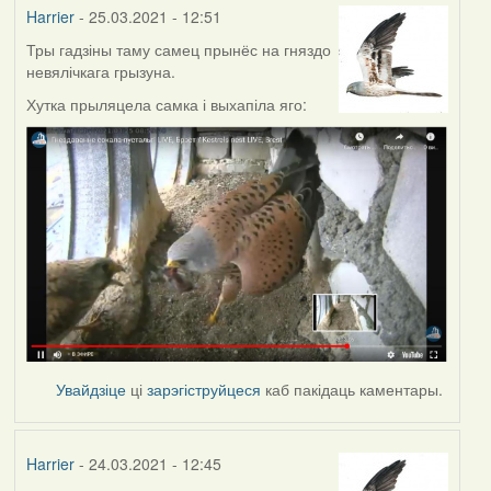
Harrier
- 25.03.2021 - 12:51
Тры гадзіны таму самец прынёс на гняздо
невялічкага грызуна.
Хутка прыляцела самка і выхапіла яго:
Увайдзіце
ці
зарэгіструйцеся
каб пакідаць каментары.
Harrier
- 24.03.2021 - 12:45