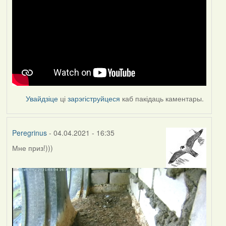
Увайдзіце
ці
зарэгіструйцеся
каб пакідаць каментары.
Peregrinus
- 04.04.2021 - 16:35
Мне приз!)))