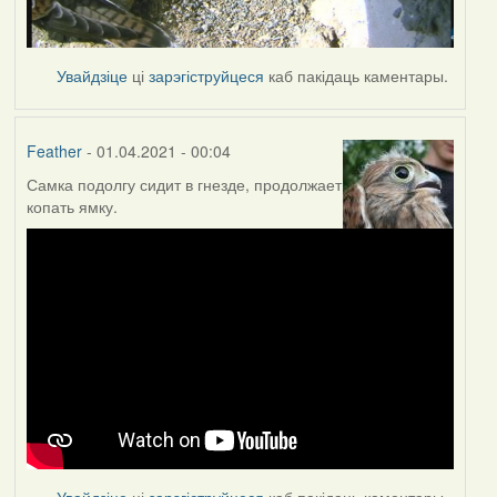
Увайдзіце
ці
зарэгіструйцеся
каб пакідаць каментары.
Feather
- 01.04.2021 - 00:04
Самка подолгу сидит в гнезде, продолжает
копать ямку.
Увайдзіце
ці
зарэгіструйцеся
каб пакідаць каментары.