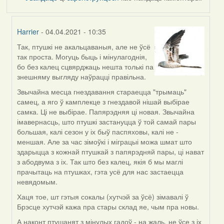
Harrier
- 04.04.2021 - 10:35
Так, птушкі не акальцаваныя, але не ўсё
In
так проста. Могуць быць і мінулагоднія,
reply
бо без калец сцвярджаць нешта толькі па
to
знешняму выгляду наўрацці правільна.
by
ZNR
Звычайна месца гнездавання стараецца "трымаць"
самец, а яго ў камплекце з гнездавой нішай выбірае
самка. Ці не выбірае. Папярэдняя ці новая. Звычайна
імавернасць, што птушкі застануцца ў той самай пары
большая, калі сезон у іх быў паспяховы, калі не -
меншая. Але за час зімоўкі і міграцыі можа шмат што
здарыцца з кожнай птушкай з папярэдняй пары, ці нават
з абодвума з іх. Так што без калец, якія б мы маглі
прачытаць на птушках, гэта усё для нас застаецца
невядомым.
Хаця тое, шт гэтыя сокалы (хутчэй за ўсё) зімавалі ў
Брэсце хутчэй кажа пра стары склад яе, чым пра новы.
А наконт птушанят з мінулых гадоў - на жаль, не ўсе з іх