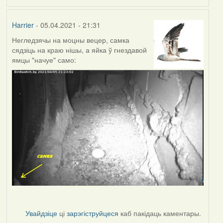
Harrier
- 05.04.2021 - 21:31
Негледзячы на моцны вецер, самка
сядзіць на краю нішы, а яйка ў гнездавой
ямцы "начуе" само:
Увайдзіце
ці
зарэгіструйцеся
каб пакідаць каментары.