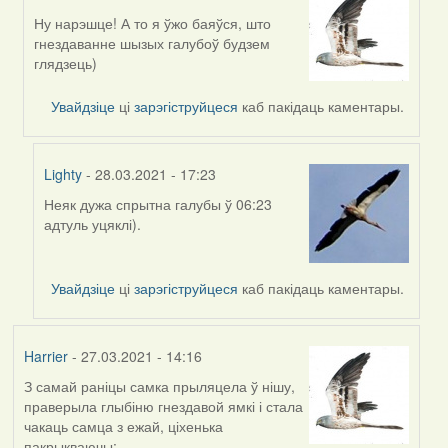
Ну нарэшце! А то я ўжо баяўся, што
In
гнездаванне шызых галубоў будзем
reply
глядзець)
to
by
Увайдзіце
ці
зарэгіструйцеся
каб пакідаць каментары.
Feather
Lighty
- 28.03.2021 - 17:23
Неяк дужа спрытна галубы ў 06:23
In
адтуль уцяклі).
reply
to
by
Увайдзіце
ці
зарэгіструйцеся
каб пакідаць каментары.
Harrier
Harrier
- 27.03.2021 - 14:16
З самай раніцы самка прыляцела ў нішу,
праверыла глыбіню гнездавой ямкі і стала
чакаць самца з ежай, ціхенька
пакрыкваючы: