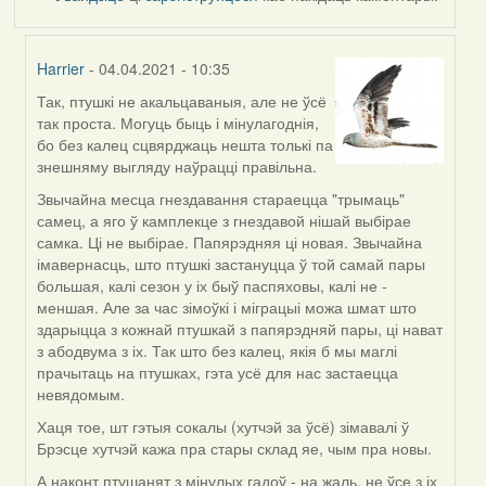
Harrier
- 04.04.2021 - 10:35
Так, птушкі не акальцаваныя, але не ўсё
In
так проста. Могуць быць і мінулагоднія,
reply
бо без калец сцвярджаць нешта толькі па
to
знешняму выгляду наўрацці правільна.
by
ZNR
Звычайна месца гнездавання стараецца "трымаць"
самец, а яго ў камплекце з гнездавой нішай выбірае
самка. Ці не выбірае. Папярэдняя ці новая. Звычайна
імавернасць, што птушкі застануцца ў той самай пары
большая, калі сезон у іх быў паспяховы, калі не -
меншая. Але за час зімоўкі і міграцыі можа шмат што
здарыцца з кожнай птушкай з папярэдняй пары, ці нават
з абодвума з іх. Так што без калец, якія б мы маглі
прачытаць на птушках, гэта усё для нас застаецца
невядомым.
Хаця тое, шт гэтыя сокалы (хутчэй за ўсё) зімавалі ў
Брэсце хутчэй кажа пра стары склад яе, чым пра новы.
А наконт птушанят з мінулых гадоў - на жаль, не ўсе з іх