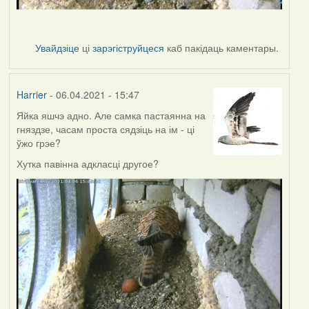
Увайдзіце
ці
зарэгіструйцеся
каб пакідаць каментары.
Harrier
- 06.04.2021 - 15:47
Яйка яшчэ адно. Але самка пастаянна на
гняздзе, часам проста сядзіць на ім - ці
ўжо грэе?
Хутка павінна адкласці другое?