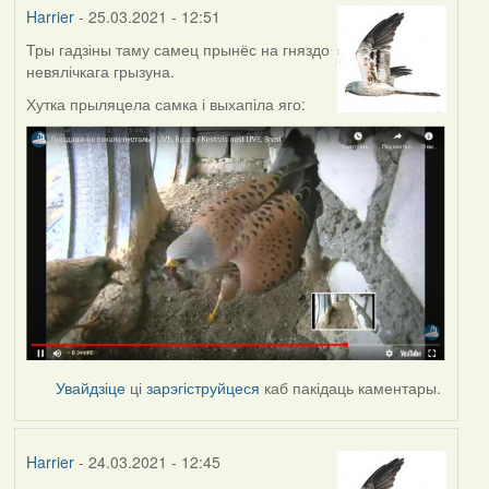
Harrier
- 25.03.2021 - 12:51
Тры гадзіны таму самец прынёс на гняздо
невялічкага грызуна.
Хутка прыляцела самка і выхапіла яго:
Увайдзіце
ці
зарэгіструйцеся
каб пакідаць каментары.
Harrier
- 24.03.2021 - 12:45