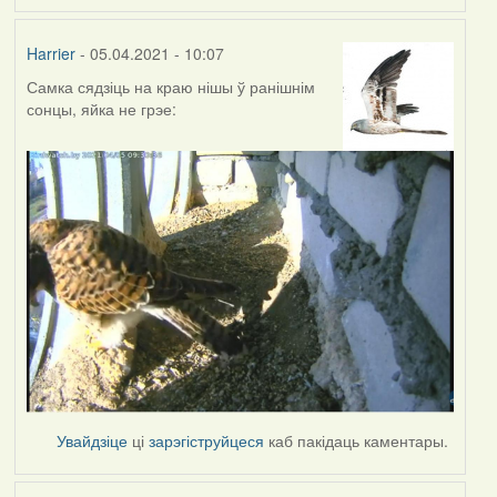
Harrier
- 05.04.2021 - 10:07
Самка сядзіць на краю нішы ў ранішнім
сонцы, яйка не грэе:
Увайдзіце
ці
зарэгіструйцеся
каб пакідаць каментары.