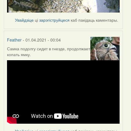
Увайдзіце
ці
зарэгіструйцеся
каб пакідаць каментары.
Feather
- 01.04.2021 - 00:04
Самка подолгу сидит в гнезде, продолжает
копать ямку.
Увайдзіце
ці
зарэгіструйцеся
каб пакідаць каментары.