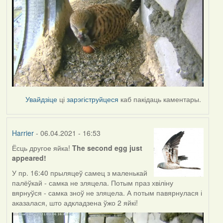
Увайдзіце
ці
зарэгіструйцеся
каб пакідаць каментары.
Harrier
- 06.04.2021 - 16:53
Ёсць другое яйка!
The second egg just
appeared!
У пр. 16:40 прыляцеў самец з маленькай
палёўкай - самка не зляцела. Потым праз хвіліну
вярнуўся - самка зноў не зляцела. А потым павярнулася і
аказалася, што адкладзена ўжо 2 яйкі!