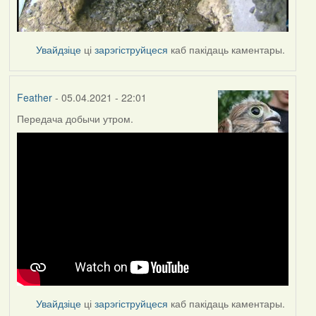
Увайдзіце
ці
зарэгіструйцеся
каб пакідаць каментары.
Feather
- 05.04.2021 - 22:01
Передача добычи утром.
Увайдзіце
ці
зарэгіструйцеся
каб пакідаць каментары.