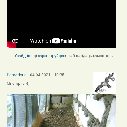
Увайдзіце
ці
зарэгіструйцеся
каб пакідаць каментары.
Peregrinus
- 04.04.2021 - 16:35
Мне приз!)))