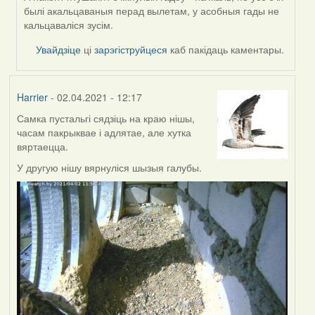
былі акальцаваныя перад вылетам, у асобныя гады не
кальцаваліся зусім.
Увайдзіце
ці
зарэгіструйцеся
каб пакідаць каментары.
Harrier
- 02.04.2021 - 12:17
Самка пустальгі сядзіць на краю нішы,
часам пакрыквае і адлятае, але хутка
вяртаецца.
У другую нішу вярнуліся шызыя галубы.