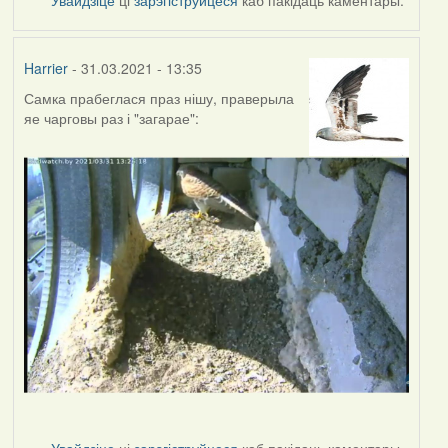
Harrier
- 31.03.2021 - 13:35
Самка прабеглася праз нішу, праверыла
яе чарговы раз і "загарае":
Увайдзіце
ці
зарэгіструйцеся
каб пакідаць каментары.