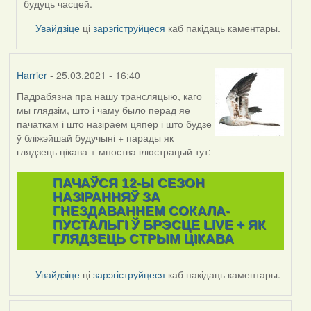
будуць часцей.
Увайдзіце
ці
зарэгіструйцеся
каб пакідаць каментары.
Harrier
- 25.03.2021 - 16:40
Падрабязна пра нашу трансляцыю, каго
мы глядзім, што і чаму было перад яе
пачаткам і што назіраем цяпер і што будзе
ў бліжэйшай будучыні + парады як
глядзець цікава + мноства ілюстрацый тут:
ПАЧАЎСЯ 12-Ы СЕЗОН
НАЗІРАННЯЎ ЗА
ГНЕЗДАВАННЕМ СОКАЛА-
ПУСТАЛЬГІ Ў БРЭСЦЕ LIVE + ЯК
ГЛЯДЗЕЦЬ СТРЫМ ЦІКАВА
Увайдзіце
ці
зарэгіструйцеся
каб пакідаць каментары.