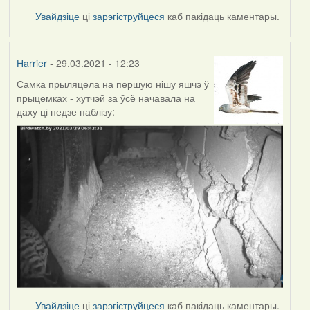
Увайдзіце
ці
зарэгіструйцеся
каб пакідаць каментары.
Harrier
- 29.03.2021 - 12:23
Самка прыляцела на першую нішу яшчэ ў
прыцемках - хутчэй за ўсё начавала на
даху ці недзе паблізу:
Увайдзіце
ці
зарэгіструйцеся
каб пакідаць каментары.