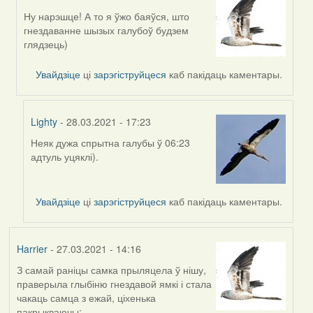
Ну нарэшце! А то я ўжо баяўся, што
In
гнездаванне шызых галубоў будзем
reply
глядзець)
to
by
Увайдзіце
ці
зарэгіструйцеся
каб пакідаць каментары.
Feather
Lighty
- 28.03.2021 - 17:23
Неяк дужа спрытна галубы ў 06:23
In
адтуль уцяклі).
reply
to
by
Увайдзіце
ці
зарэгіструйцеся
каб пакідаць каментары.
Harrier
Harrier
- 27.03.2021 - 14:16
З самай раніцы самка прыляцела ў нішу,
праверыла глыбіню гнездавой ямкі і стала
чакаць самца з ежай, ціхенька
пакрыкваючы: