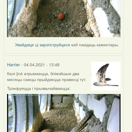
Увайдзіце
ці
зарэгіструйцеся
каб пакідаць каментары.
Harrier
- 04.04.2021 - 13:48
Калі ўсё атрымаецца, бліжэйшыя два
месяцы самцы прыйдзецца правесці тут.
Трэніруецца і прызвычайваецца: