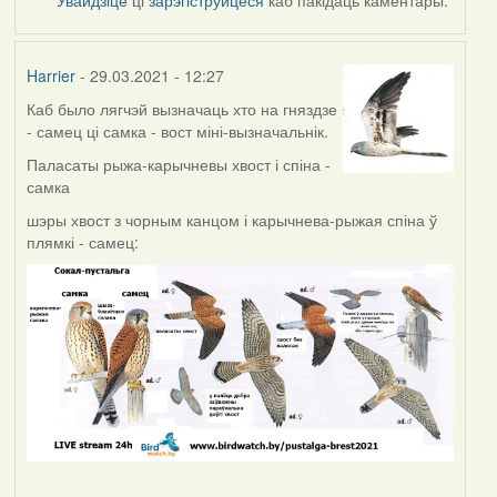
Harrier
- 29.03.2021 - 12:27
Каб было лягчэй вызначаць хто на гняздзе
- самец ці самка - вост міні-вызначальнік.
Паласаты рыжа-карычневы хвост і спіна -
самка
шэры хвост з чорным канцом і карычнева-рыжая спіна ў
плямкі - самец: