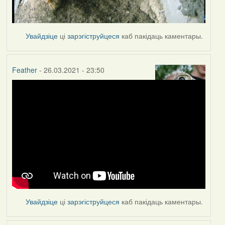
Увайдзіце
ці
зарэгіструйцеся
каб пакідаць каментары.
Feather
- 26.03.2021 - 23:50
Увайдзіце
ці
зарэгіструйцеся
каб пакідаць каментары.