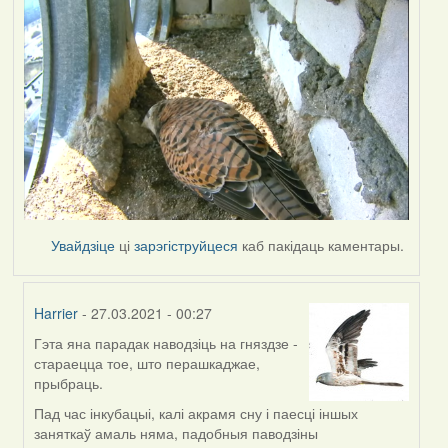
Увайдзіце
ці
зарэгіструйцеся
каб пакідаць каментары.
Harrier
- 27.03.2021 - 00:27
Гэта яна парадак наводзіць на гняздзе -
In
стараецца тое, што перашкаджае,
reply
прыбраць.
to
by
Пад час інкубацыі, калі акрамя сну і паесці іншых
Lighty
заняткаў амаль няма, падобныя паводзіны