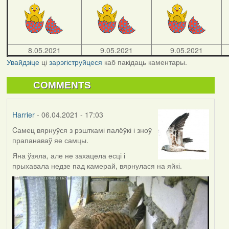
8.05.2021
9.05.2021
9.05.2021
Увайдзіце
ці
зарэгіструйцеся
каб пакідаць каментары.
COMMENTS
Harrier
- 06.04.2021 - 17:03
Cамец вярнуўся з рэшткамі палёўкі і зноў
прапанаваў яе самцы.
Яна ўзяла, але не захацела есці і
прыхавала недзе пад камерай, вярнулася на яйкі.