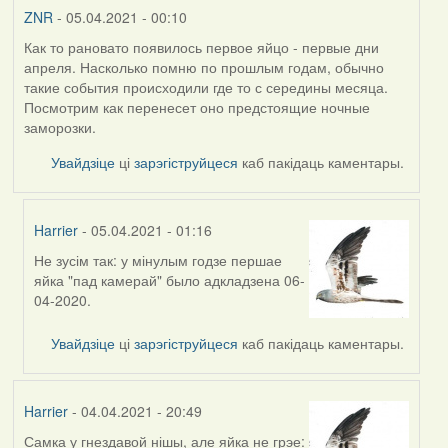
ZNR
- 05.04.2021 - 00:10
Как то рановато появилось первое яйцо - первые дни
апреля. Насколько помню по прошлым годам, обычно
такие события происходили где то с середины месяца.
Посмотрим как перенесет оно предстоящие ночные
заморозки.
Увайдзіце
ці
зарэгіструйцеся
каб пакідаць каментары.
Harrier
- 05.04.2021 - 01:16
Не зусім так: у мінулым годзе першае
In
яйка "пад камерай" было адкладзена 06-
reply
04-2020.
to
by
Увайдзіце
ці
зарэгіструйцеся
каб пакідаць каментары.
ZNR
Harrier
- 04.04.2021 - 20:49
Самка у гнездавой нішы, але яйка не грэе: