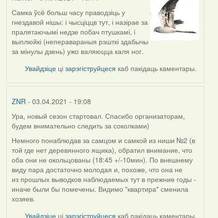
Самка ўсё больш часу праводзіць у
гнездавой нішы: і чысціццв тут, і назірае за
пралятаючымі недзе побач птушкамі, і
выплюйкі (неперавараныя рэшткі здабычы
за мінулы дзень) ужо валяюцца каля ног.
Увайдзіце
ці
зарэгіструйцеся
каб пакідаць каментары.
ZNR
- 03.04.2021 - 19:08
Ура, новый сезон стартовал. Спасибо организаторам,
будем внимательно следить за соколками)
Немного понаблюдав за самцом и самкой из ниши №2 (в
той где нет деревянного ящика), обратил внимание, что
оба они не окольцованы (18:45 +/-10мин). По внешнему
виду пара достаточно молодая и, похоже, что она не
из прошлых выводков наблюдаемых тут в прежние годы -
иначе были бы помечены. Видимо "квартира" сменила
хозяев.
Увайдзіце
ці
зарэгіструйцеся
каб пакідаць каментары.