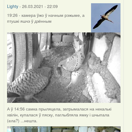
Lighty
- 26.03.2021 - 22:09
19:26 - камера ўжо ў начным рэжыме, а
птушкі яшчэ ў дзённым
А ў 14:56 самка прыляцела, затрымалася на некалькі
хвілін, купалася ў пяску, паглыбляла ямку і шчыпала
(ела?) ...нешта.