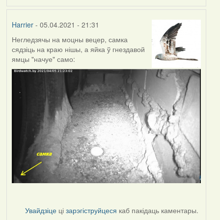
Harrier
- 05.04.2021 - 21:31
Негледзячы на моцны вецер, самка
сядзіць на краю нішы, а яйка ў гнездавой
ямцы "начуе" само:
Увайдзіце
ці
зарэгіструйцеся
каб пакідаць каментары.