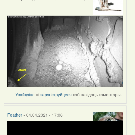
Увайдзіце
ці
зарэгіструйцеся
каб пакідаць каментары.
Feather
- 04.04.2021 - 17:06