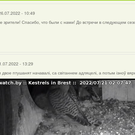
26.07.2022 - 10:49
 зрители! Спасибо, что были с нами! До встречи в следующем сез
1.07.2022 - 13:29
м двое птушанят начавалі, са світаннем адляцелі, а потым ізноў вярн