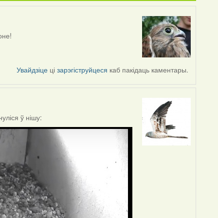
оне!
Увайдзіце
ці
зарэгіструйцеся
каб пакідаць каментары.
уліся ў нішу: