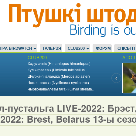
ПРА BIRDWATCH
ГАЛЕРЭЯ
CLUB200
ФОРУМ
СПІСЫ П
CLUB200
АПОШ
Хадулачнік (Himantopus himantopus)
Кулік-гразевік (Limicola falcinellus…
Шчурка-пчалаедка (Merops apiaster)
Чапля-кваква (Nycticorax nycticorax)
Чырвонаваллёвы гагач (Gavia stellata…
-пустальга LIVE-2022: Брэст, 
2022: Brest, Belarus 13-ы сезо