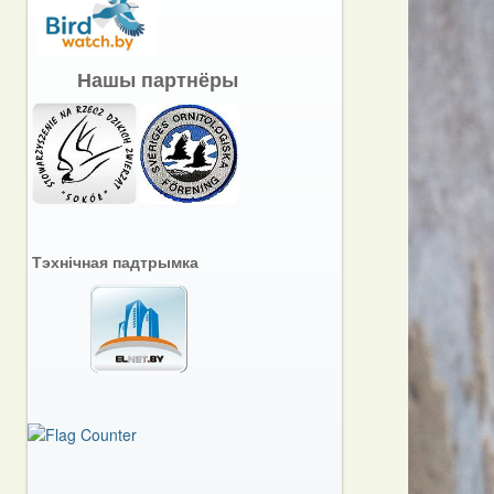
Нашы партнёры
Тэхнічная падтрымка