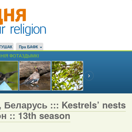
ТУШАК
Пра БАФК
НІЯ ФОТАЗДЫМКІ
Беларусь ::: Kestrels’ nests
н :: 13th season