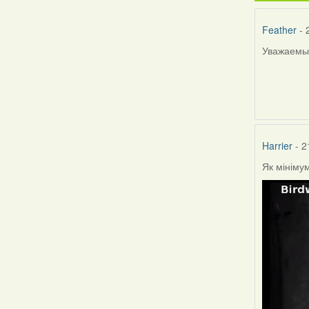
Feather
- 
Уважаемые
Harrier
- 2
Як мініму