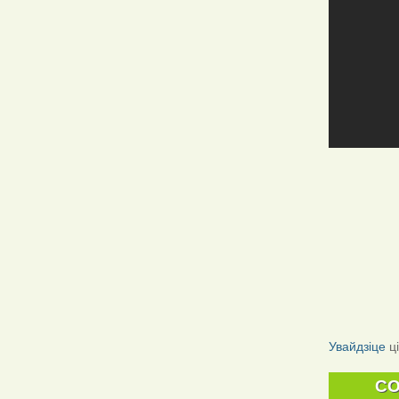
Увайдзіце
ц
C