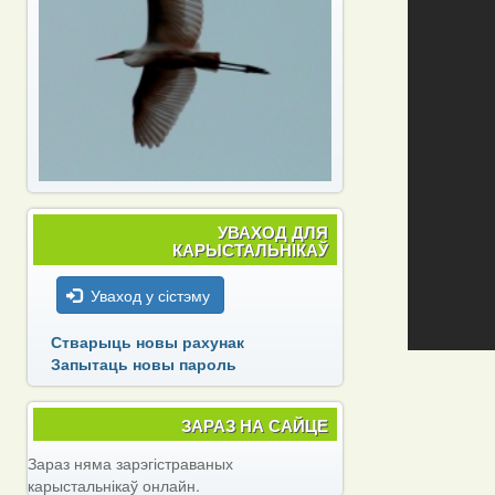
УВАХОД ДЛЯ
КАРЫСТАЛЬНІКАЎ
Уваход у сістэму
Стварыць новы рахунак
Запытаць новы пароль
ЗАРАЗ НА САЙЦЕ
Зараз няма зарэгістраваных
карыстальнікаў онлайн.