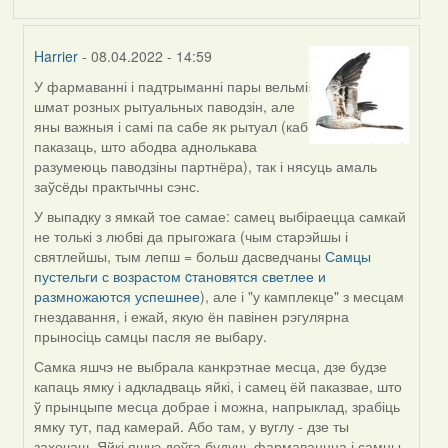
Harrier
- 08.04.2022 - 14:59
У фармаванні і падтрыманні пары вельмі
In
шмат розных рытуальных паводзін, але
reply
яны важныя і самі па сабе як рытуал (каб
to
паказаць, што абодва аднолькава
by
разумеюць паводзіны партнёра), так і нясуць амаль
Estydaven
заўсёды практычны сэнс.
У выпадку з ямкай тое самае: самец выбіраецца самкай
не толькі з любві да прыгожага (чым старэйшы і
святлейшы, тым лепш = больш дасведчаны
Самцы
пустельги с возрастом cтановятся светлее и
размножаются успешнее
), але і "у камплекце" з месцам
гнездавання, і ежай, якую ён павінен рэгулярна
прыносіць самцы пасля яе выбару.
Самка яшчэ не выбрала канкрэтнае месца, дзе будзе
капаць ямку і адкладваць яйкі, і самец ёй паказвае, што
ў прынцыпе месца добрае і можна, напрыклад, зрабіць
ямку тут, пад камерай. Або там, у вуглу - дзе ты
захочаш. Яйкі яшчэ доўга будуць фармаваццца і самцы