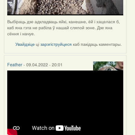
Выбіраць дзе адкладваць яйкі, канешне, ёй і хацелася б,
каб яна гэта не рабіла ў нашай сляпой зоне. Дзе яна
сёння і начуе.
Увайдзіце
ці
зарэгіструйцеся
каб пакідаць каментары.
Feather
- 09.04.2022 - 20:01