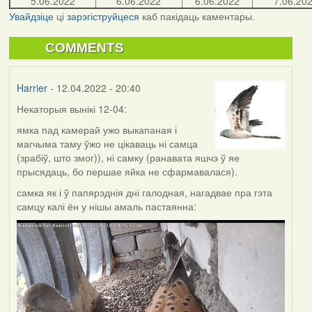
5.06.2022
6.06.2022
6.06.2022
7.06.20
Увайдзіце
ці
зарэгіструйцеся
каб пакідаць каментары.
COMMENTS
Harrier
- 12.04.2022 - 20:40
Некаторыя вынікі 12-04:
ямка пад камерай ужо выкапаная і
магчыма таму ўжо не цікаваць ні самца
(зрабіў, што змог)), ні самку (ранавата яшчэ ў яе
прысядаць, бо першае яйка не сфармавалася).
самка як і ў папярэднія дні галодная, нагадвае пра гэта
самцу калі ён у нішы амаль пастаянна: