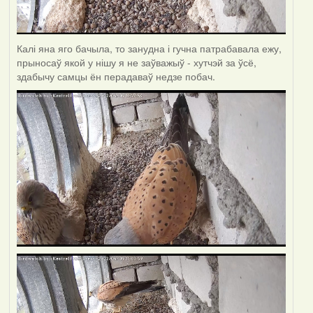
Калі яна яго бачыла, то занудна і гучна патрабавала ежу,
прыносаў якой у нішу я не заўважыў - хутчэй за ўсё,
здабычу самцы ён перадаваў недзе побач.