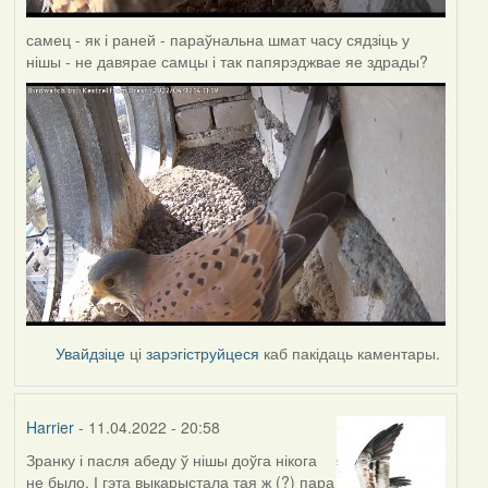
самец - як і раней - параўнальна шмат часу сядзіць у
нішы - не давярае самцы і так папярэджвае яе здрады?
Увайдзіце
ці
зарэгіструйцеся
каб пакідаць каментары.
Harrier
- 11.04.2022 - 20:58
Зранку і пасля абеду ў нішы доўга нікога
не было. І гэта выкарыстала тая ж (?) пара