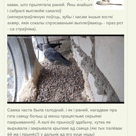
кавак, што прылятала раней. Яны знайшлі
і сабралі выплюйкі сакалоў
(неператраўленую поўсць, зубы і часам іншыя косткі
ахвяр, якія сокалы спрэсаванымі выплюўваюць - праз рот
- са страўніка).
Самка часта была галоднай, і як і раней, нагадвае пра
гэта самцу больш ці менш працяглымі серыямі
пакрыкванняў. А калі ён прыносіў здабычу, хутка яе
вырывала і закрывала крыламі ад самца (які тых палёвак
ёй жа і прынёс!) у дальнік ад яго куце нішы)