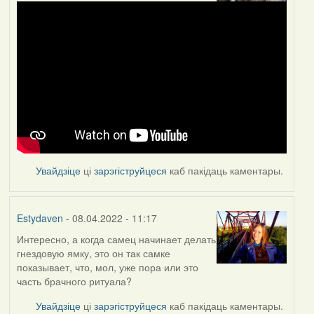
Увайдзіце
ці
зарэгіструйцеся
каб пакідаць каментары.
Estydaven
- 08.04.2022 - 11:17
Интересно, а когда самец начинает делать
гнездовую ямку, это он так самке
показывает, что, мол, уже пора или это
часть брачного ритуала?
Увайдзіце
ці
зарэгіструйцеся
каб пакідаць каментары.