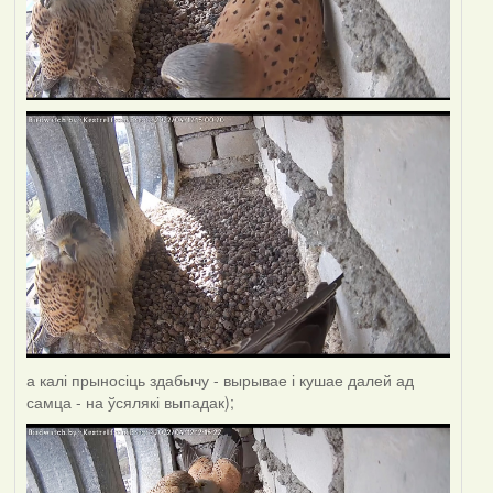
а калі прыносіць здабычу - вырывае і кушае далей ад
самца - на ўсялякі выпадак);