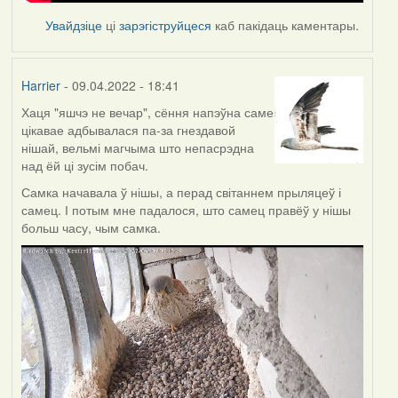
Увайдзіце
ці
зарэгіструйцеся
каб пакідаць каментары.
Harrier
- 09.04.2022 - 18:41
Хаця "яшчэ не вечар", сёння напэўна саме
цікавае адбывалася па-за гнездавой
нішай, вельмі магчыма што непасрэдна
над ёй ці зусім побач.
Самка начавала ў нішы, а перад світаннем прыляцеў і
самец. І потым мне падалося, што самец правёў у нішы
больш часу, чым самка.