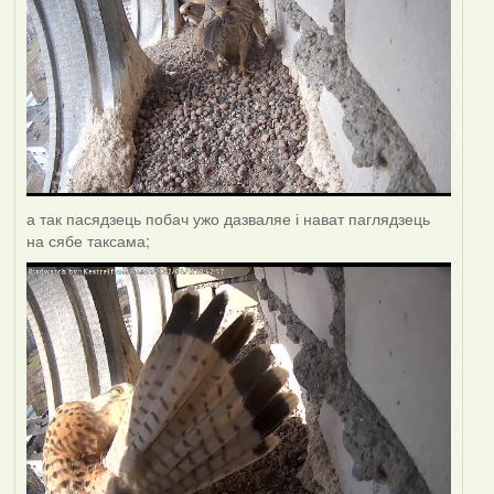
а так пасядзець побач ужо дазваляе і нават паглядзець
на сябе таксама;