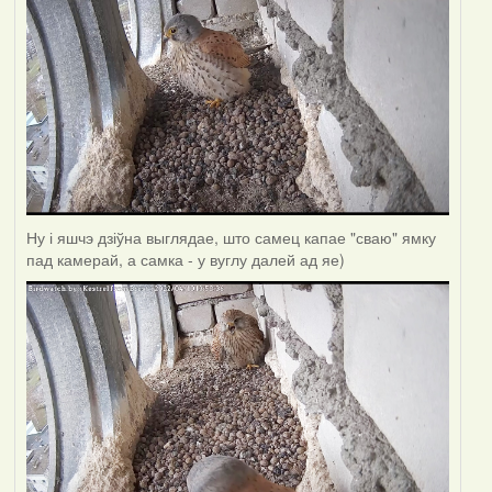
Ну і яшчэ дзіўна выглядае, што самец капае "сваю" ямку
пад камерай, а самка - у вуглу далей ад яе)