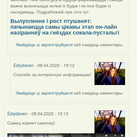
важна вызначыцца колькі іх будзе і як яна будзе іх
наседжваць. Падрабязней пра гэта тут:
Вылупленне i рост птушанят:
пачынаецца самы цікавы этап он-лайн
назіранняў на гнёздах сокала-пустальгі
Увайдзіце
ці
зарэгіструйцеся
каб пакідаць каментары.
Estydaven
- 08.04.2022 - 19:12
Спасибо за интересную информацию!
In
reply
to
Увайдзіце
ці
зарэгіструйцеся
каб пакідаць каментары.
by
Harrier
Estydaven
- 08.04.2022 - 10:13
Самец кормит самочку)