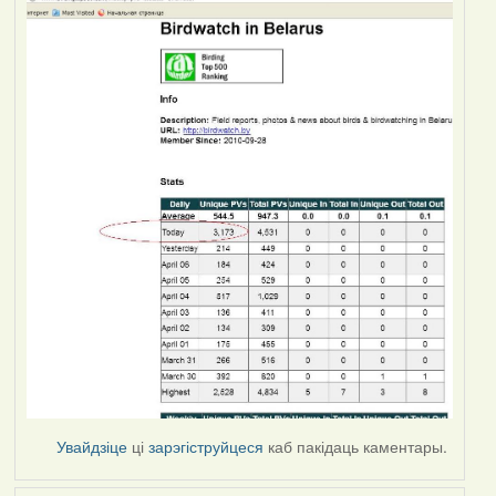
Увайдзіце
ці
зарэгіструйцеся
каб пакідаць каментары.