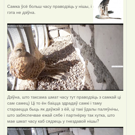
Самка ўсё больш часу праводзіць у нішы, і
гэта не дзіўна.
Дзіўна, што таксама шмат часу тут праводзіць з самкай ці
сам самец) Ці то ён баіцца здрадаў самкі і таму
стараецца быць як даўжэй з ёй, ці такі ўдалы паляўнічы,
што забяспечвае ежай сябе і партнёрку так хутка, што
мае шмат часу каб сядзець у гнездавой нішы?