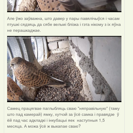
Але ўжо заўважна, што давер у пары павялічыўся і часам
птушкі сядзяць да сябе вельмі блізка і гэта нікому з іх яўна
не перашкаджае.
Самец працягвае паглыбляць сваю "няправільную" (таму
што пад камерай) ямку, хутчэй за ўсё самка і правядзе ў
ёй пад час адкладкі і інкубацыі яек наступныя 1,5
месяца. А можа ўсё ж выкапае сваю?