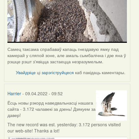
Самец таксама спрабаваў капаць гнездавую ямку пад
камерай у сляпой зоне, але амаль сымбалічна і дзе яна ў
рэшце рэшт з'явіцца застаецца незразумелым.
Увайдзіце
ці
зарэгіструйцеся
каб пакідаць каментары.
Harrier
- 09.04.2022 - 09:52
Ёсць новы рэкорд наведвальнасці нашага
сайта - 3.172 чалавекі за дзень! Дзякуем за
давер!
The new record was est. yesterday: 3.172 persons visited
our web-site! Thanks a lot!