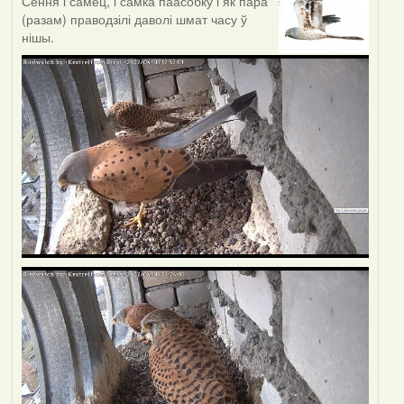
Сёння і самец, і самка паасобку і як пара
(разам) праводзілі даволі шмат часу ў
нішы.