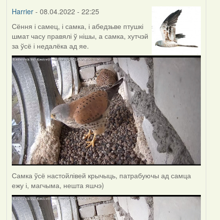
Harrier
- 08.04.2022 - 22:25
Сёння і самец, і самка, і абедзьве птушкі
шмат часу правялі ў нішы, а самка, хутчэй
за ўсё і недалёка ад яе.
Самка ўсё настойлівей крычыць, патрабуючы ад самца
ежу і, магчыма, нешта яшчэ)