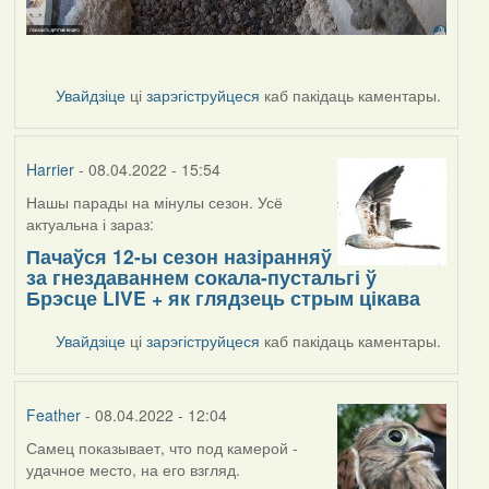
Увайдзіце
ці
зарэгіструйцеся
каб пакідаць каментары.
Harrier
- 08.04.2022 - 15:54
Нашы парады на мінулы сезон. Усё
актуальна і зараз:
Пачаўся 12-ы сезон назіранняў
за гнездаваннем сокала-пустальгі ў
Брэсце LIVE + як глядзець стрым цікава
Увайдзіце
ці
зарэгіструйцеся
каб пакідаць каментары.
Feather
- 08.04.2022 - 12:04
Самец показывает, что под камерой -
удачное место, на его взгляд.