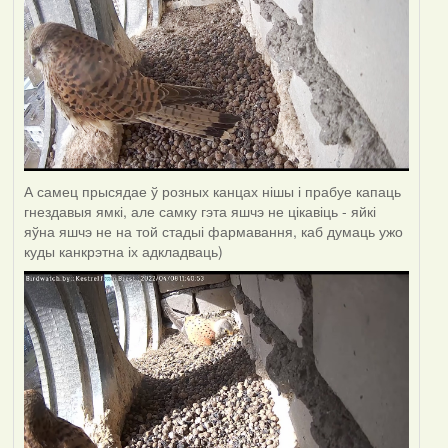
А самец прысядае ў розных канцах нішы і прабуе капаць
гнездавыя ямкі, але самку гэта яшчэ не цікавіць - яйкі
яўна яшчэ не на той стадыі фармавання, каб думаць ужо
куды канкрэтна іх адкладваць)