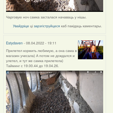
Чарговую ноч самка засталася начаваць у нішы.
Увайдзіце
ці
зарэгіструйцеся
каб пакідаць каментары.
Estydaven
- 08.04.2022 - 19:11
Прилетел кормить любимую, а она сама в
магазин учесала) А потом не дождался и
улетел, и тут же самка прилетела)
Тайминг с 19.00.44 до 19.04.26.