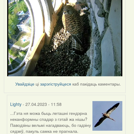
Увайдзіце
ці
зарэгіструйцеся
каб пакідаць каментары.
Lighty
- 27.04.2023 - 11:58
...Гэта ня можа быць леташні гендэрна
In
неканформны спадар з гэтай жа нішы?
reply
Паводзіны вельмі нагадваюць, бо гадзіну
to
сядзеў, пакуль самка не прагнала.
by