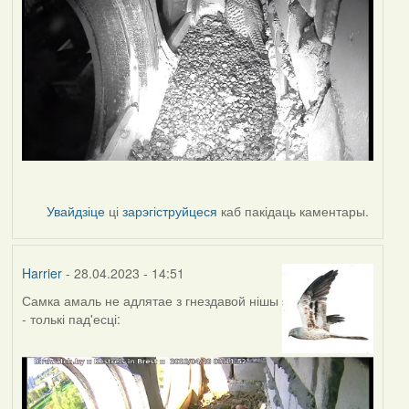
Увайдзіце
ці
зарэгіструйцеся
каб пакідаць каментары.
Harrier
- 28.04.2023 - 14:51
Самка амаль не адлятае з гнездавой нішы
- толькі пад'есці: