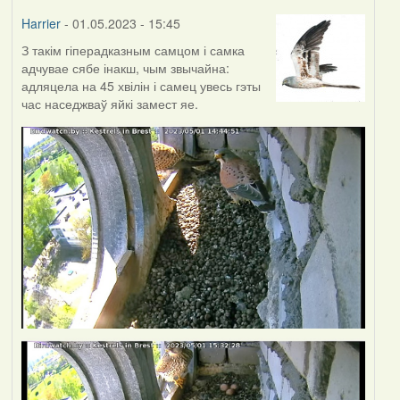
Harrier
- 01.05.2023 - 15:45
З такім гіперадказным самцом і самка
адчувае сябе інакш, чым звычайна:
адляцела на 45 хвілін і самец увесь гэты
час наседжваў яйкі замест яе.