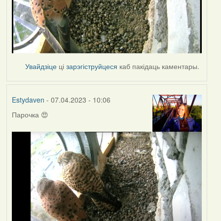
Увайдзіце
ці
зарэгіструйцеся
каб пакідаць каментары.
Estydaven
- 07.04.2023 - 10:06
Парочка 😍