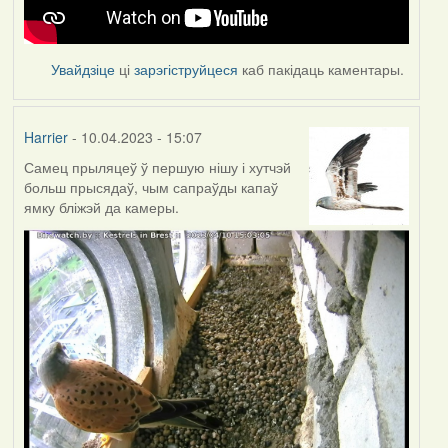
Увайдзіце
ці
зарэгіструйцеся
каб пакідаць каментары.
Harrier
- 10.04.2023 - 15:07
Самец прыляцеў ў першую нішу і хутчэй
больш прысядаў, чым сапраўды капаў
ямку бліжэй да камеры.