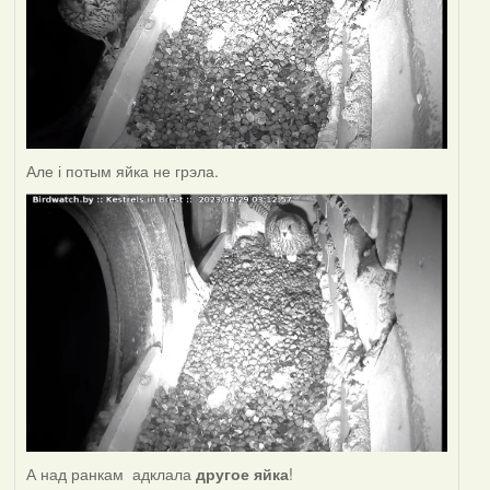
Але і потым яйка не грэла.
А над ранкам адклала
другое яйка
!