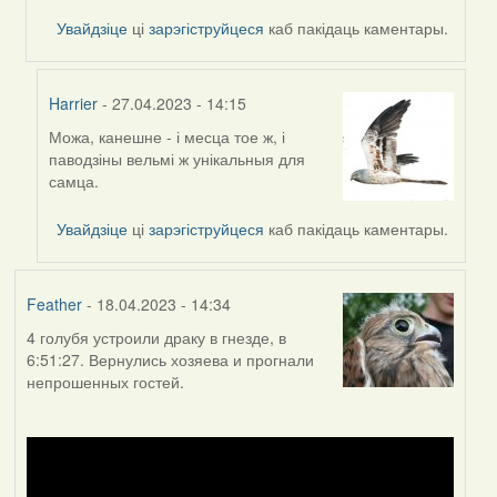
Harrier
Увайдзіце
ці
зарэгіструйцеся
каб пакідаць каментары.
Harrier
- 27.04.2023 - 14:15
Можа, канешне - і месца тое ж, і
In
паводзіны вельмі ж унікальныя для
reply
самца.
to
by
Увайдзіце
ці
зарэгіструйцеся
каб пакідаць каментары.
Lighty
Feather
- 18.04.2023 - 14:34
4 голубя устроили драку в гнезде, в
6:51:27. Вернулись хозяева и прогнали
непрошенных гостей.