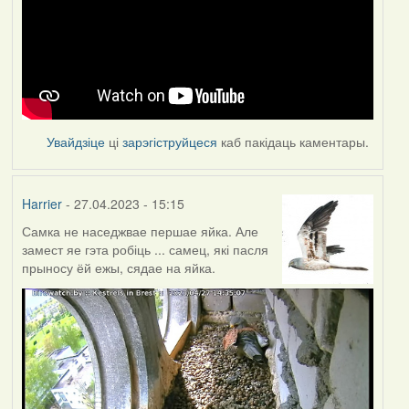
Увайдзіце
ці
зарэгіструйцеся
каб пакідаць каментары.
Harrier
- 27.04.2023 - 15:15
Самка не наседжвае першае яйка. Але
замест яе гэта робіць ... самец, які пасля
прыносу ёй ежы, сядае на яйка.