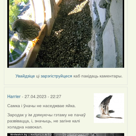
Увайдзіце
ці
зарэгіструйцеся
каб пакідаць каментары.
Harrier
- 27.04.2023 - 22:27
Самка і ўначы не наседжвае яйка.
Зародак у ім дзякуючы гэтаму не пачаў
развівацца, і, значыць, не загіне калі
холадна навокал.