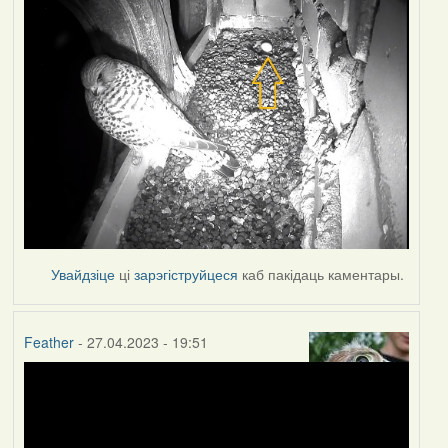
Увайдзіце
ці
зарэгіструйцеся
каб пакідаць каментары.
Feather
- 27.04.2023 - 19:51