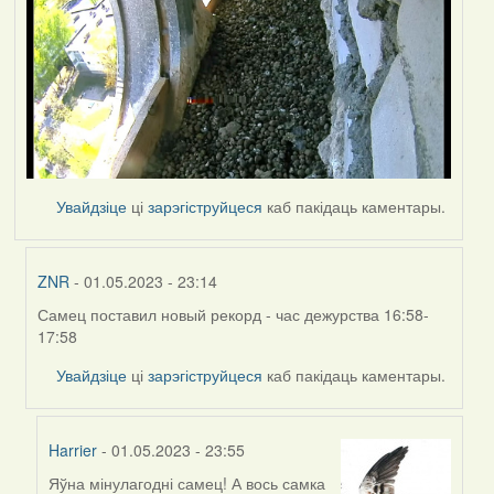
Увайдзіце
ці
зарэгіструйцеся
каб пакідаць каментары.
ZNR
- 01.05.2023 - 23:14
Самец поставил новый рекорд - час дежурства 16:58-
In
17:58
reply
to
Увайдзіце
ці
зарэгіструйцеся
каб пакідаць каментары.
by
Harrier
Harrier
- 01.05.2023 - 23:55
Яўна мінулагодні самец! А вось самка
In