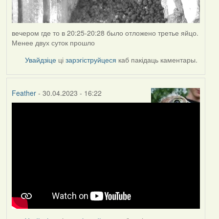
вечером где то в 20:25-20:28 было отложено третье яйцо.
Менее двух суток прошло
Увайдзіце
ці
зарэгіструйцеся
каб пакідаць каментары.
Feather
- 30.04.2023 - 16:22