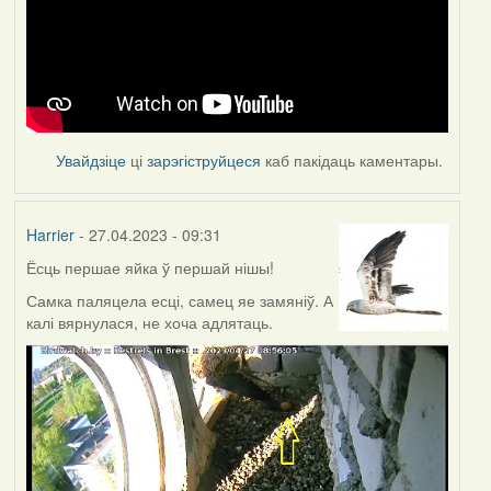
Увайдзіце
ці
зарэгіструйцеся
каб пакідаць каментары.
Harrier
- 27.04.2023 - 09:31
Ёсць першае яйка ў першай нішы!
Самка паляцела есці, самец яе замяніў. А
калі вярнулася, не хоча адлятаць.