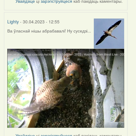
Увайдзіце
ці
зарэгіструйцеся
каб пакідаць каментары.
Lighty
- 30.04.2023 - 12:55
Ва ўласнай нішы абрабавалі! Ну суседзі...
Увайдзіце
ці
зарэгіструйцеся
каб пакідаць каментары.