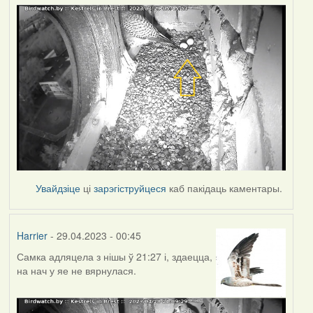
Увайдзіце
ці
зарэгіструйцеся
каб пакідаць каментары.
Harrier
- 29.04.2023 - 00:45
Самка адляцела з нішы ў 21:27 і, здаецца,
на нач у яе не вярнулася.