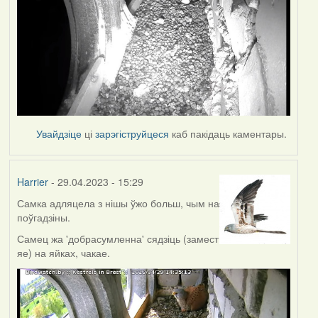
Увайдзіце
ці
зарэгіструйцеся
каб пакідаць каментары.
Harrier
- 29.04.2023 - 15:29
Самка адляцела з нішы ўжо больш, чым на
поўгадзіны.
Самец жа 'добрасумленна' сядзіць (замест
яе) на яйках, чакае.