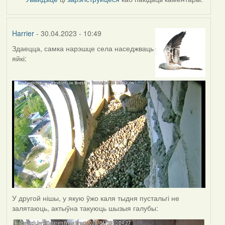
Harrier
- 30.04.2023 - 10:49
Здаецца, самка нарэшце села наседжваць
яйкі:
У другой нішы, у якую ўжо каля тыдня пустальгі не
залятаюць, актыўна такуюць шызыя галубы: