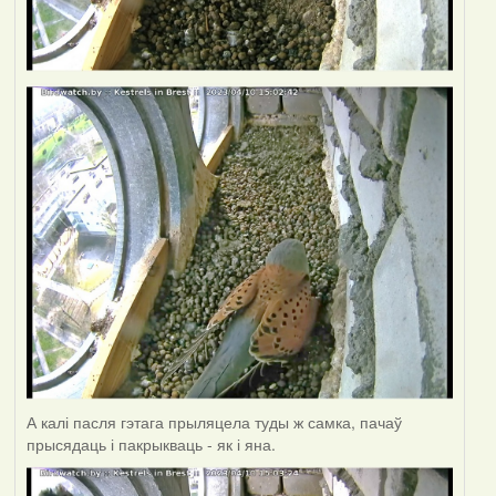
А калі пасля гэтага прыляцела туды ж самка, пачаў
прысядаць і пакрыкваць - як і яна.