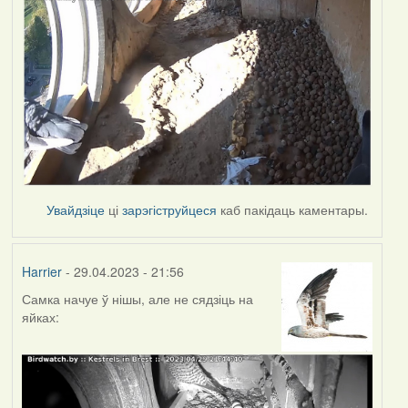
Увайдзіце
ці
зарэгіструйцеся
каб пакідаць каментары.
Harrier
- 29.04.2023 - 21:56
Самка начуе ў нішы, але не сядзіць на
яйках: