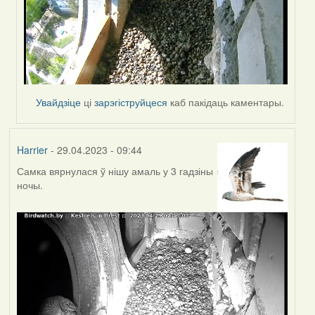
Увайдзіце
ці
зарэгіструйцеся
каб пакідаць каментары.
Harrier
- 29.04.2023 - 09:44
Самка вярнулася ў нішу амаль у 3 гадзіны
ночы.