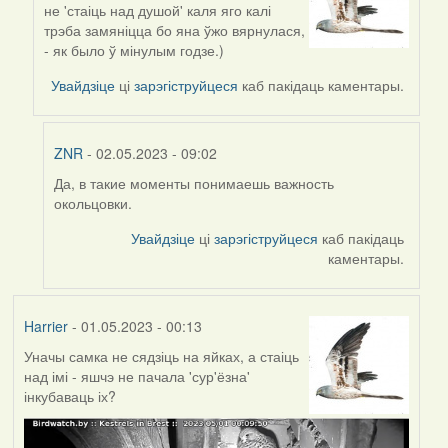
не 'стаіць над душой' каля яго калі
reply
трэба замяніцца бо яна ўжо вярнулася,
to
- як было ў мінулым годзе.)
by
ZNR
Увайдзіце
ці
зарэгіструйцеся
каб пакідаць каментары.
ZNR
- 02.05.2023 - 09:02
Да, в такие моменты понимаешь важность
In
окольцовки.
reply
to
Увайдзіце
ці
зарэгіструйцеся
каб пакідаць
by
каментары.
Harrier
Harrier
- 01.05.2023 - 00:13
Уначы самка не сядзіць на яйках, а стаіць
над імі - яшчэ не пачала 'сур'ёзна'
інкубаваць іх?