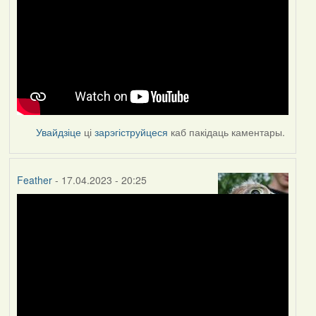
Увайдзіце
ці
зарэгіструйцеся
каб пакідаць каментары.
Feather
- 17.04.2023 - 20:25