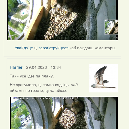
Увайдзіце
ці
зарэгіструйцеся
каб пакідаць каментары.
Harrier
- 29.04.2023 - 13:34
Так - усё ідзе па плану.
In
reply
Не зразумела, ці самка сядзіць
над
to
яйкамі і не грэе іх, ці
на
яйках.
by
Lighty