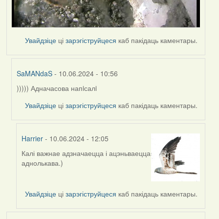
Увайдзіце
ці
зарэгіструйцеся
каб пакідаць каментары.
SaMANdaS
- 10.06.2024 - 10:56
))))) Адначасова напiсалi
In
reply
Увайдзіце
ці
зарэгіструйцеся
каб пакідаць каментары.
to
by
Harrier
Harrier
- 10.06.2024 - 12:05
Калі важнае адзначаецца і ацэньваецца
In
аднолькава.)
reply
to
by
Увайдзіце
ці
зарэгіструйцеся
каб пакідаць каментары.
SaMANdaS