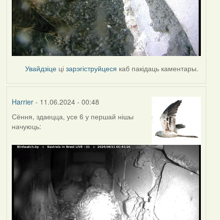
Увайдзіце
ці
зарэгіструйцеся
каб пакідаць каментары.
Harrier
- 11.06.2024 - 00:48
Сёння, здаецца, усе 6 у першай нішы
начуюць: