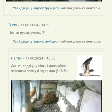
Увайдзіце
ці
зарэгіструйцеся
каб пакідаць каментары.
Burry
- 11.06.2024 - 14:50
Что-то пусто, улетел?)
In
reply
Увайдзіце
ці
зарэгіструйцеся
каб пакідаць каментары.
to
by
Harrier
Harrier
- 11.06.2024 - 18:56
Ды не, сядзіць у нішы і дачакаўся
In
чарговай палёўкі ад самца ў 18:51:
reply
to
by
Burry