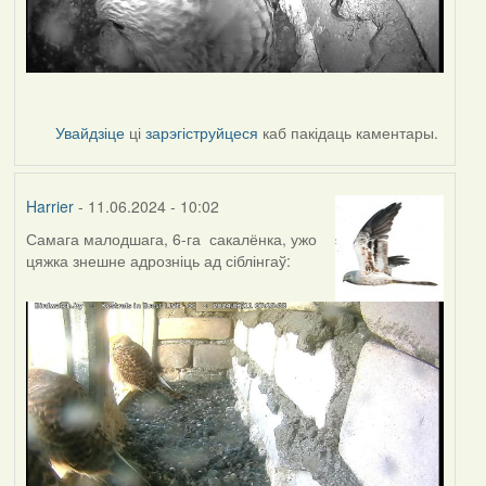
Увайдзіце
ці
зарэгіструйцеся
каб пакідаць каментары.
Harrier
- 11.06.2024 - 10:02
Самага малодшага, 6-га сакалёнка, ужо
цяжка знешне адрозніць ад сіблінгаў: