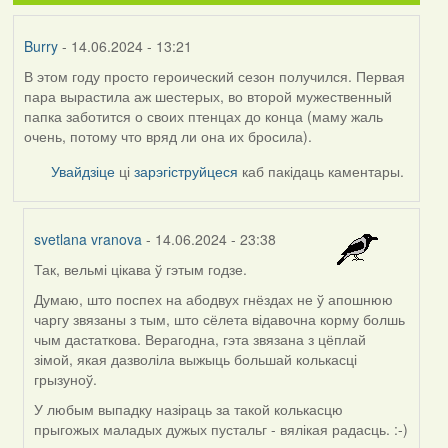
Burry
- 14.06.2024 - 13:21
В этом году просто героический сезон получился. Первая
пара вырастила аж шестерых, во второй мужественный
папка заботится о своих птенцах до конца (маму жаль
очень, потому что вряд ли она их бросила).
Увайдзіце
ці
зарэгіструйцеся
каб пакідаць каментары.
svetlana vranova
- 14.06.2024 - 23:38
Так, вельмі цікава ў гэтым годзе.
In
reply
Думаю, што поспех на абодвух гнёздах не ў апошнюю
to
чаргу звязаны з тым, што сёлета відавочна корму болшь
by
чым дастаткова. Верагодна, гэта звязана з цёплай
Burry
зімой, якая дазволіла выжыць большай колькасці
грызуноў.
У любым выпадку назіраць за такой колькасцю
прыгожых маладых дужых пустальг - вялікая радасць. :-)