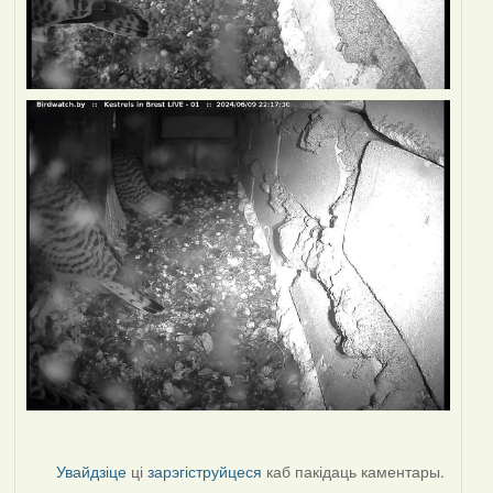
Увайдзіце
ці
зарэгіструйцеся
каб пакідаць каментары.