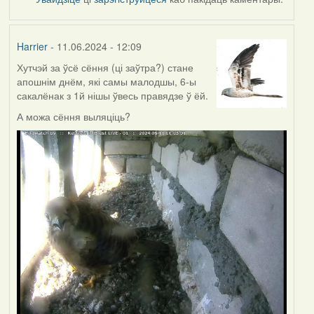
Harrier
- 11.06.2024 - 12:09
Хутчэй за ўсё сёння (ці заўтра?) стане
апошнім днём, які самы малодшы, 6-ы
сакалёнак з 1й нішы ўвесь правядзе ў ёй.
А можа сёння выляціць?