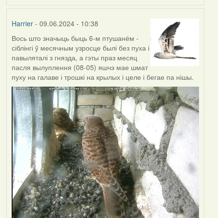
Harrier
- 09.06.2024 - 10:38
Вось што значыць быць 6-м птушанём -
сіблінгі ў месячным узросце былі без пуха і
павыляталі з гнязда, а гэты праз месяц
пасля вылуплення (08-05) яшчэ мае шмат
пуху на галаве і трошкі на крылых і целе і бегае па нішы.