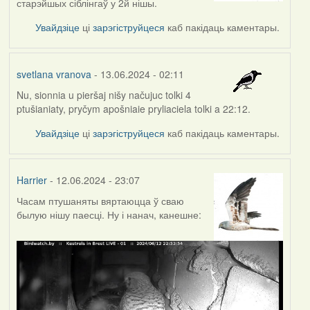
старэйшых сіблінгаў у 2й нішы.
Увайдзіце
ці
зарэгіструйцеся
каб пакідаць каментары.
svetlana vranova
- 13.06.2024 - 02:11
Nu, sionnia u pieršaj nišy načujuc tolki 4
ptušianiaty, pryčym apošniaie pryliaciela tolki a 22:12.
Увайдзіце
ці
зарэгіструйцеся
каб пакідаць каментары.
Harrier
- 12.06.2024 - 23:07
Часам птушаняты вяртаюцца ў сваю
былую нішу паесці. Ну і нанач, канешне: