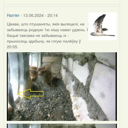
Harrier
- 13.06.2024 - 20:14
Цікава, што птушаняты, якія выляцелі, не
забываюць родную 1ю нішу нават удзень. І
бацькі таксама не забываюць іх -
прыносяць здабычу, як гэтую палёўку ў
20:05.