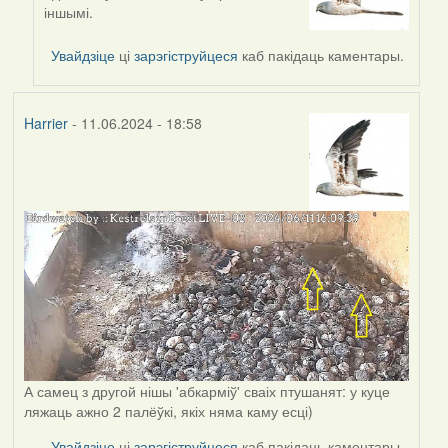
reply
іншымі.
to
by
Увайдзіце
ці
зарэгіструйцеся
каб пакідаць каментары.
svetlana
vranova
Harrier
- 11.06.2024 - 18:58
А самец з другой нішы 'абкарміў' сваіх птушанят: у куце
ляжаць ажно 2 палёўкі, якіх няма каму есці)
Увайдзіце
ці
зарэгіструйцеся
каб пакідаць каментары.