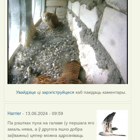
Увайдзіце
ці
зарэгіструйцеся
каб пакідаць каментары.
Harrier
- 13.06.2024 - 09:59
Па рэштках пуха на галаве (у першага яго
амаль няма, а ў другога яшчэ добра
заўважны) цяпер можна адрозніваць