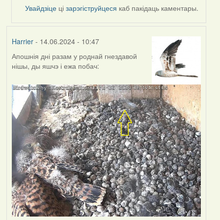
Увайдзіце
ці
зарэгіструйцеся
каб пакідаць каментары.
Harrier
- 14.06.2024 - 10:47
Апошнія дні разам у роднай гнездавой
нішы, ды яшчэ і ежа побач: