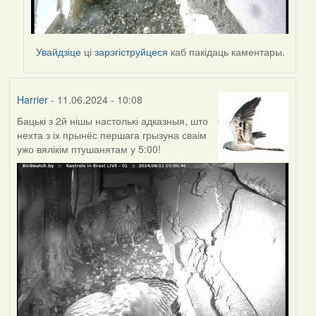
Увайдзіце
ці
зарэгіструйцеся
каб пакідаць каментары.
Harrier
- 11.06.2024 - 10:08
Бацькі з 2й нішы настолькі адказныя, што
нехта з іх прынёс першага грызуна сваім
ужо вялікім птушанятам у 5:00!