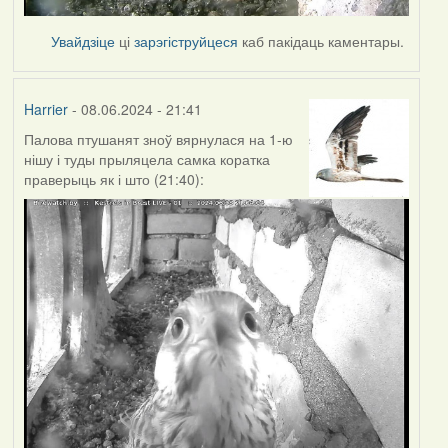
Увайдзіце
ці
зарэгіструйцеся
каб пакідаць каментары.
Harrier
- 08.06.2024 - 21:41
Палова птушанят зноў вярнулася на 1-ю
нішу і туды прыляцела самка коратка
праверыць як і што (21:40):