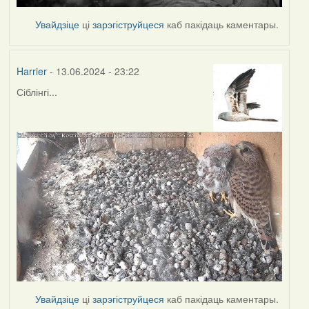
Увайдзіце
ці
зарэгіструйцеся
каб пакідаць каментары.
Harrier
- 13.06.2024 - 23:22
Сіблінгі...
Увайдзіце
ці
зарэгіструйцеся
каб пакідаць каментары.