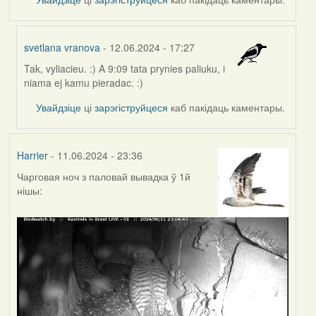
svetlana vranova
- 12.06.2024 - 17:27
Tak, vyliacieu. :) A 9:09 tata prynies paliuku, i
In
niama ej kamu pieradac. :)
reply
to
Увайдзіце
ці
зарэгіструйцеся
каб пакідаць каментары.
by
Harrier
Harrier
- 11.06.2024 - 23:36
Чарговая ноч з паловай вывадка ў 1й
нішы: