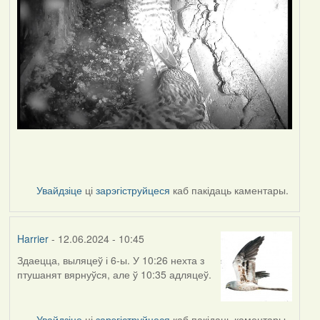
Увайдзіце
ці
зарэгіструйцеся
каб пакідаць каментары.
Harrier
- 12.06.2024 - 10:45
Здаецца, выляцеў і 6-ы. У 10:26 нехта з
птушанят вярнуўся, але ў 10:35 адляцеў.
Увайдзіце
ці
зарэгіструйцеся
каб пакідаць каментары.