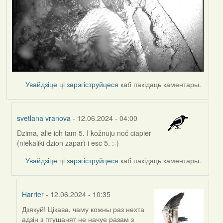
Увайдзіце
ці
зарэгіструйцеся
каб пакідаць каментары.
svetlana vranova
- 12.06.2024 - 04:00
Dzima, alie ich tam 5. I kožnuju noč ciapier
In
(niekaliki dzion zapar) i esc 5. :-)
reply
to
Увайдзіце
ці
зарэгіструйцеся
каб пакідаць каментары.
by
Harrier
Harrier
- 12.06.2024 - 10:35
Дзякуй! Цікава, чаму кожны раз нехта
In
адзін з птушанят не начуе разам з