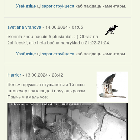
Увайдзіце
ці
зарэгіструйцеся
каб пакідаць каментары.
svetlana vranova
- 14.06.2024 - 01:05
Sionnia znou načuie 5 ptušianiat. :-) Obraz na
žal liepski, alie heta bačna napryklad u 21:22-21:24.
Увайдзіце
ці
зарэгіструйцеся
каб пакідаць каментары.
Harrier
- 13.06.2024 - 23:42
Вельмі дружныя птушаняты з 1й нішы
штовечар злятаюцца і начуюць разам.
Прычым амаль усе: