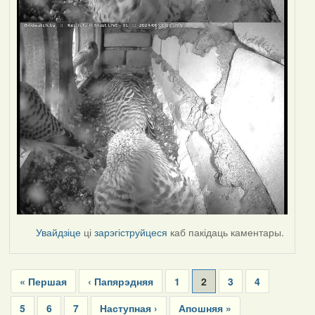
Увайдзіце
ці
зарэгіструйцеся
каб пакідаць каментары.
Pagination
First
« Першая
Previous
‹ Папярэдняя
Page
1
Current
2
Page
3
Page
4
page
page
page
Page
5
Page
6
Page
7
Next
Наступная ›
Last
Апошняя »