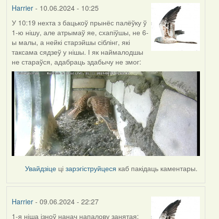
Harrier
- 10.06.2024 - 10:25
У 10:19 нехта з бацькоў прынёс палёўку ў
1-ю нішу, але атрымаў яе, схапіўшы, не 6-
ы малы, а нейкі старэйшы сіблінг, які
таксама сядзеў у нішы. І як наймалодшы
не стараўся, адабраць здабычу не змог:
Увайдзіце
ці
зарэгіструйцеся
каб пакідаць каментары.
Harrier
- 09.06.2024 - 22:27
1-я ніша ізноў нанач напалову занятая: