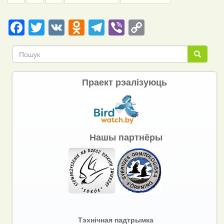
page
page
Facebook
Twitter
VK
Odnoklassniki
Telegram
Viber
Copy
Link
Пошук
Пошук
Праект рэалізуюць
Нашы партнёры
Тэхнічная падтрымка