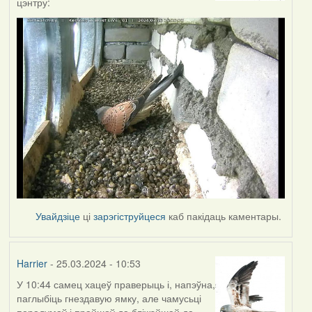
цэнтру:
Увайдзіце
ці
зарэгіструйцеся
каб пакідаць каментары.
Harrier
- 25.03.2024 - 10:53
У 10:44 самец хацеў праверыць і, напэўна,
паглыбіць гнездавую ямку, але чамусьці