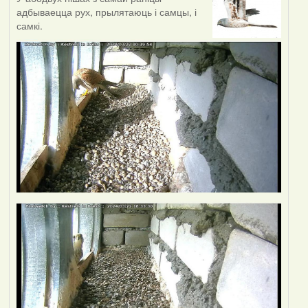
адбываецца рух, прылятаюць і самцы, і
самкі.