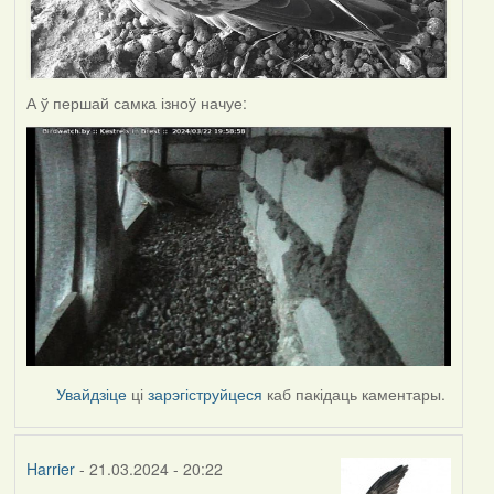
А ў першай самка ізноў начуе:
Увайдзіце
ці
зарэгіструйцеся
каб пакідаць каментары.
Harrier
- 21.03.2024 - 20:22