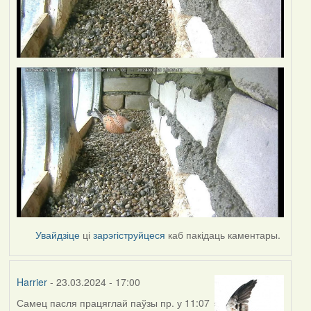
Увайдзіце
ці
зарэгіструйцеся
каб пакідаць каментары.
Harrier
- 23.03.2024 - 17:00
Самец пасля працяглай паўзы пр. у 11:07