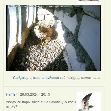
Увайдзіце
ці
зарэгіструйцеся
каб пакідаць каментары.
Harrier
- 26.03.2024 - 20:15
Абедзьве пары збіраюцца начаваць у сваіх
нішах?