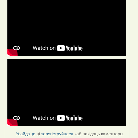
Увайдзіце
ці
зарэгіструйцеся
каб пакідаць каментары.