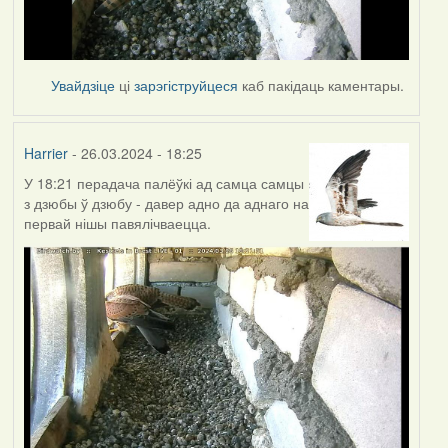
Увайдзіце
ці
зарэгіструйцеся
каб пакідаць каментары.
Harrier
- 26.03.2024 - 18:25
У 18:21 перадача палёўкі ад самца самцы
з дзюбы ў дзюбу - давер адно да аднаго на
первай нішы павялічваецца.