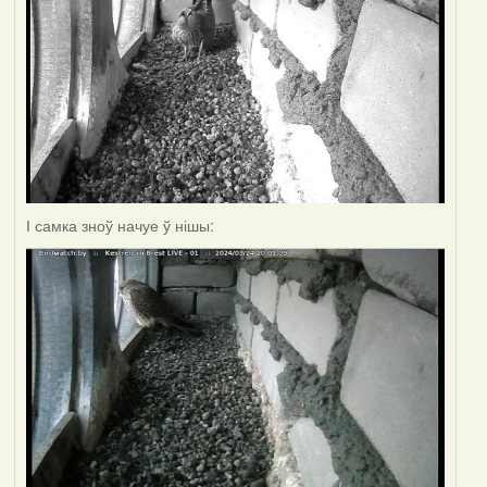
І самка зноў начуе ў нішы: