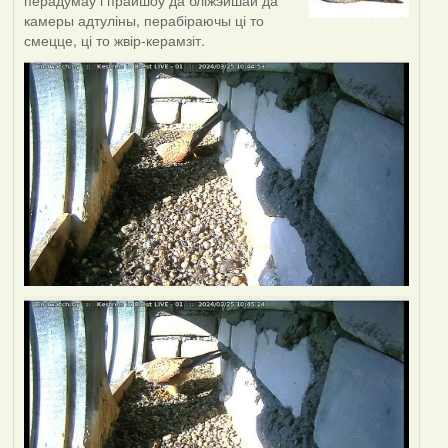
перадумаў і прайшоў да бліжэйшай да
камеры адтуліны, перабіраючы ці то
смецце, ці то жвір-керамзіт.