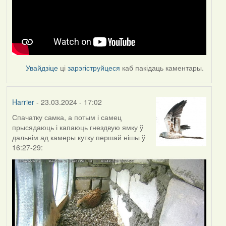
Увайдзіце
ці
зарэгіструйцеся
каб пакідаць каментары.
Harrier
- 23.03.2024 - 17:02
Спачатку самка, а потым і самец
прысядаюць і капаюць гнездвую ямку ў
дальнім ад камеры кутку першай нішы ў
16:27-29: