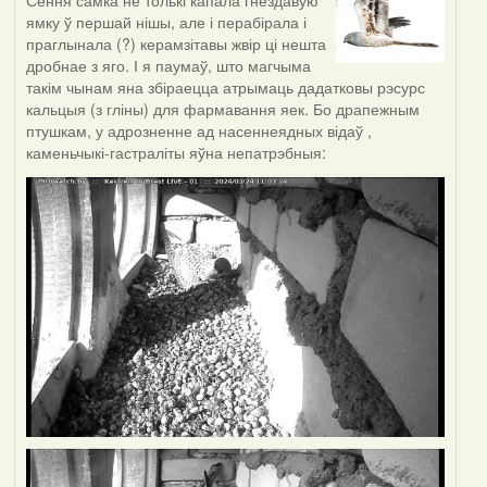
Сёння самка не толькі капала гнездавую
ямку ў першай нішы, але і перабірала і
праглынала (?) керамзітавы жвір ці нешта
дробнае з яго. І я паумаў, што магчыма
такім чынам яна збіраецца атрымаць дадатковы рэсурс
кальцыя (з гліны) для фармавання яек. Бо драпежным
птушкам, у адрозненне ад насеннеядных відаў ,
каменьчыкі-гастраліты яўна непатрэбныя: