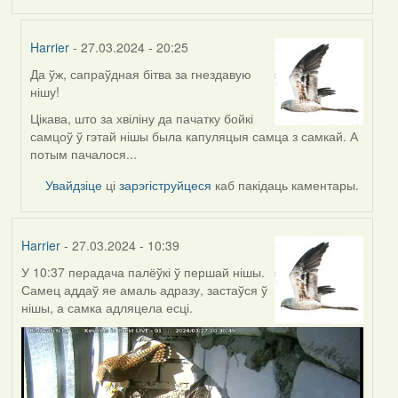
Harrier
- 27.03.2024 - 20:25
Да ўж, сапраўдная бітва за гнездавую
In
нішу!
reply
to
Цікава, што за хвіліну да пачатку бойкі
by
самцоў ў гэтай нішы была капуляцыя самца з самкай. А
Feather
потым пачалося...
Увайдзіце
ці
зарэгіструйцеся
каб пакідаць каментары.
Harrier
- 27.03.2024 - 10:39
У 10:37 перадача палёўкі ў першай нішы.
Самец аддаў яе амаль адразу, застаўся ў
нішы, а самка адляцела есці.