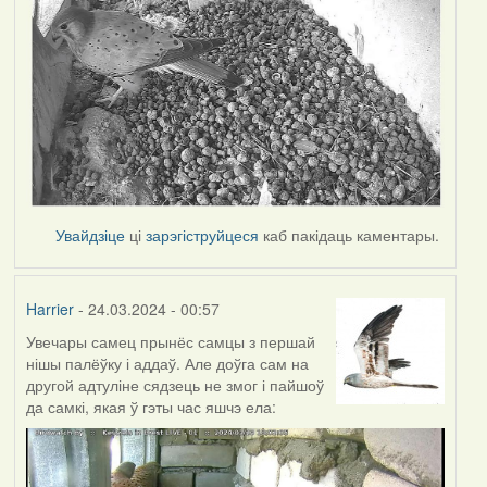
Увайдзіце
ці
зарэгіструйцеся
каб пакідаць каментары.
Harrier
- 24.03.2024 - 00:57
Увечары самец прынёс самцы з першай
нішы палёўку і аддаў. Але доўга сам на
другой адтуліне сядзець не змог і пайшоў
да самкі, якая ў гэты час яшчэ ела: