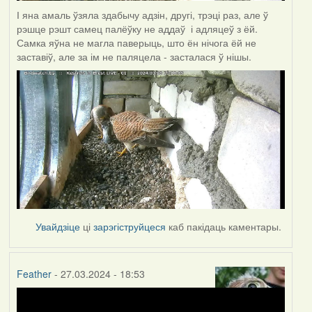
І яна амаль ўзяла здабычу адзін, другі, трэці раз, але ў
рэшце рэшт самец палёўку не аддаў і адляцеў з ёй.
Самка яўна не магла паверыць, што ён нічога ёй не
заставіў, але за ім не паляцела - засталася ў нішы.
Увайдзіце
ці
зарэгіструйцеся
каб пакідаць каментары.
Feather
- 27.03.2024 - 18:53