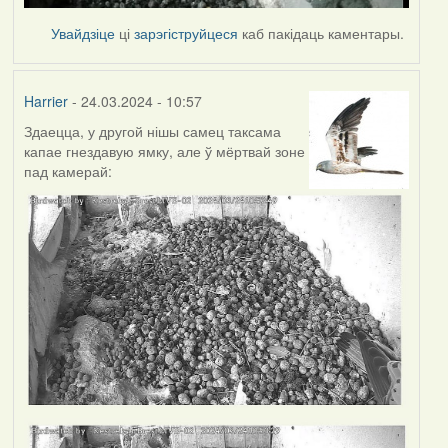
Увайдзіце
ці
зарэгіструйцеся
каб пакідаць каментары.
Harrier
- 24.03.2024 - 10:57
Здаецца, у другой нішы самец таксама
капае гнездавую ямку, але ў мёртвай зоне
пад камерай: