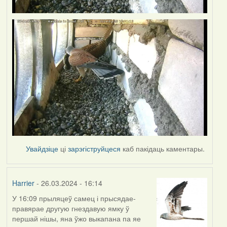
Увайдзіце
ці
зарэгіструйцеся
каб пакідаць каментары.
Harrier
- 26.03.2024 - 16:14
У 16:09 прыляцеў самец і прысядае-
правярае другую гнездавую ямку ў
першай нішы, яна ўжо выкапана па яе