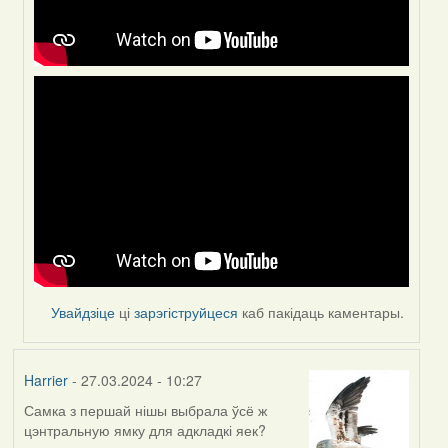
Увайдзіце
ці
зарэгіструйцеся
каб пакідаць каментары.
Harrier
- 27.03.2024 - 10:27
Самка з першай нішы выбрала ўсё ж
цэнтральную ямку для адкладкі яек?