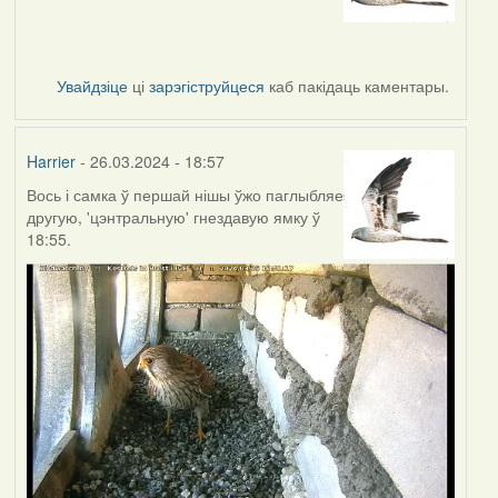
Увайдзіце
ці
зарэгіструйцеся
каб пакідаць каментары.
Harrier
- 26.03.2024 - 18:57
Вось і самка ў першай нішы ўжо паглыбляе
другую, 'цэнтральную' гнездавую ямку ў
18:55.