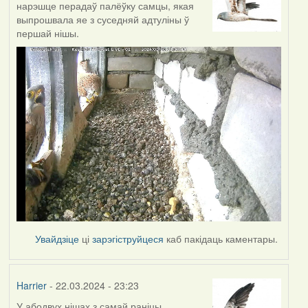
нарэшце перадаў палёўку самцы, якая
выпрошвала яе з суседняй адтуліны ў
першай нішы.
Увайдзіце
ці
зарэгіструйцеся
каб пакідаць каментары.
Harrier
- 22.03.2024 - 23:23
У абодвух нішах з самай раніцы