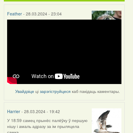
Feather
- 28.03.2024 - 23:04
Увайдзіце
ці
зарэгіструйцеся
каб пакідаць каментары.
Harrier
- 28.03.2024 - 19:42
У 18:59 самец прынёс палёўку ў першую
нішу і амаль адразу за ім прыляцела
самка.