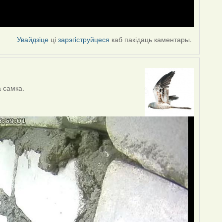
Увайдзіце
ці
зарэгіструйцеся
каб пакідаць каментары.
 самка.