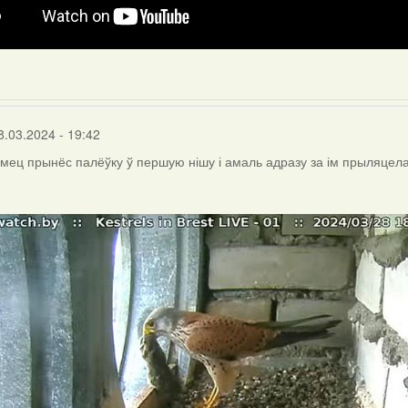
8.03.2024 - 19:42
амец прынёс палёўку ў першую нішу і амаль адразу за ім прыляцела