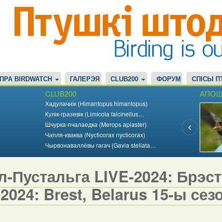
ПРА BIRDWATCH
ГАЛЕРЭЯ
CLUB200
ФОРУМ
СПІСЫ П
CLUB200
АПОШ
Хадулачнік (Himantopus himantopus)
Кулік-гразевік (Limicola falcinellus…
Шчурка-пчалаедка (Merops apiaster)
Чапля-кваква (Nycticorax nycticorax)
Чырвонаваллёвы гагач (Gavia stellata…
-Пустальга LIVE-2024: Брэст,
2024: Brest, Belarus 15-ы сезо