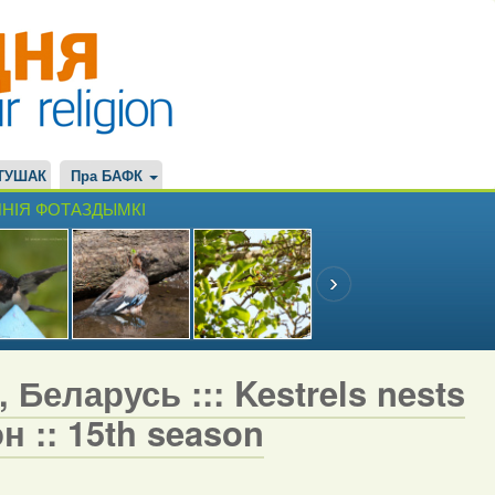
ТУШАК
Пра БАФК
НІЯ ФОТАЗДЫМКІ
 Беларусь ::: Kestrels nests
н :: 15th season