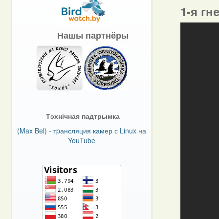
1-я гн
Нашы партнёры
Тэхнічная падтрымка
(Max Bel) - тpансляция камер с Linux на
YouTube