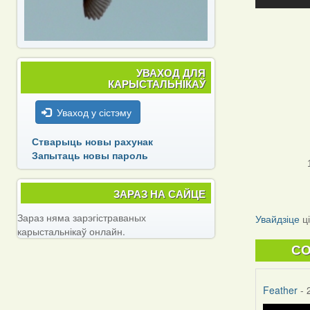
УВАХОД ДЛЯ
КАРЫСТАЛЬНІКАЎ
Уваход у сістэму
Стварыць новы рахунак
Запытаць новы пароль
ЗАРАЗ НА САЙЦЕ
Зараз няма зарэгістраваных
Увайдзіце
ц
карыстальнікаў онлайн.
C
Feather
- 