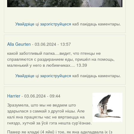
Увайдзіце
ці
зарэгіструйцеся
каб пакідаць каментары.
Alla Geurten
- 03.06.2024 - 13:57
какой заботливый папка....видит, что птенцы не
справляются с раздиранием еды, пришёл на помощь,
маленький у него в любимчиках.... 13.39
Увайдзіце
ці
зарэгіструйцеся
каб пакідаць каментары.
Harrier
- 03.06.2024 - 09:44
Зразумела, што мы не ведаем што
здарылася з самкай з другой нішы. Але
калі яна працяглы час не вяртаецца на
гняздо, хутчэй за ўсё гэта нешта сур'ёзнае.
Памер яе кладкі (4 яйкі) і тое, як яна адкладвала іх (з