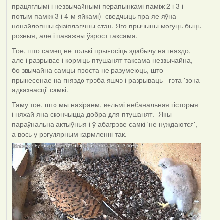
працяглымі і незвычайнымі перапынкамі паміж 2 і 3 і
потым паміж 3 і 4-м яйкамі) сведчыць пра яе яўна
ненайлепшы фізіялагічны стан. Яго прычыны могуць быць
розныя, але і паважны ўзрост таксама.
Тое, што самец не толькі прыносіць здабычу на гняздо,
але і разрывае і корміць птушанят таксама незвычайна,
бо звычайна самцы проста не разумеюць, што
прынесенае на гняздо трэба яшчэ і разрываць - гэта 'зона
адказнасці' самкі.
Таму тое, што мы назіраем, вельмі небанальная гісторыя
і няхай яна скончыцца добра для птушанят. Яны
параўнальна актыўныя і ў абагрэве самкі 'не нуждаются',
а вось у рэгулярным кармленні так.