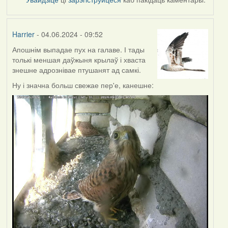
Harrier
- 04.06.2024 - 09:52
Апошнім выпадае пух на галаве. І тады
толькі меншая даўжыня крылаў і хваста
знешне адрознівае птушанят ад самкі.
Ну і значна больш свежае пер'е, канешне: