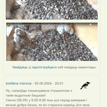
Увайдзіце
ці
зарэгіструйцеся
каб пакідаць каментары.
svetlana vranova
- 05.06.2024 - 20:01
Ну, сапраўды пашанцавала птушанятам з
такім выдатным бацькам!
Сёння (06.05) у 9:25-9:26 яны усе перад камерамі і
вельмі добра бачна, як ён старанна корміць ўсе трое.