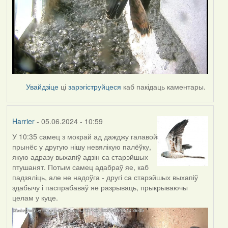
Увайдзіце
ці
зарэгіструйцеся
каб пакідаць каментары.
Harrier
- 05.06.2024 - 10:59
У 10:35 самец з мокрай ад дажджу галавой
прынёс у другую нішу невялікую палёўку,
якую адразу выхапіў адзін са старэйшых
птушанят. Потым самец адабраў яе, каб
падзяліць, але не надоўга - другі са старэйшых выхапіў
здабычу і паспрабаваў яе разрываць, прыкрываючы
целам у куце.