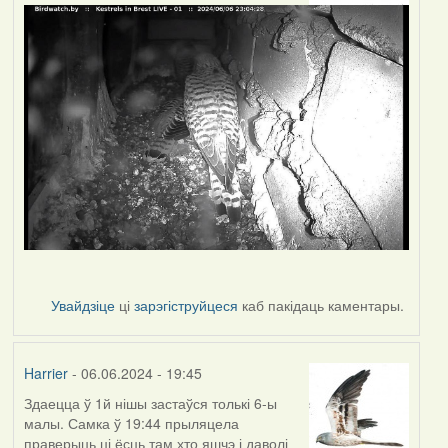
Увайдзіце
ці
зарэгіструйцеся
каб пакідаць каментары.
Harrier
- 06.06.2024 - 19:45
Здаецца ў 1й нішы застаўся толькі 6-ы
малы. Самка ў 19:44 прыляцела
праверыць ці ёсць там хто яшчэ і даволі