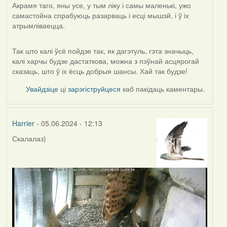
Акрамя таго, яны усе, у тым ліку і самы маленькі, ужо
самастойна спрабуюць разарваць і есці мышэй, і ў іх
атрымліваецца.
Так што калі ўсё пойдзе так, як дагэтуль, гэта значыць,
калі харчы будзе дастаткова, можна з пэўнай асцярогай
сказаць, што ў іх ёсць добрыя шансы. Хай так будзе!
Увайдзіце
ці
зарэгіструйцеся
каб пакідаць каментары.
Harrier
- 05.06.2024 - 12:13
Скалалаз)