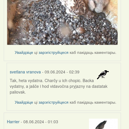
Увайдзіце
ці
зарэгіструйцеся
каб пакідаць каментары.
svetlana vranova
- 09.06.2024 - 02:39
Tak, heta vydatna. Charčy u ich chopic. Backa
In
vydatny, a jašče i hod vidavočna pryjazny na dastatak
reply
paliovak.
to
by
Увайдзіце
ці
зарэгіструйцеся
каб пакідаць каментары.
Harrier
Harrier
- 08.06.2024 - 01:03