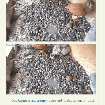
Увайдзіце
ці
зарэгіструйцеся
каб пакідаць каментары.