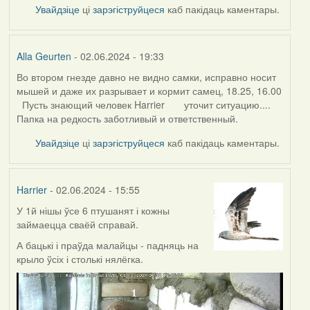
Увайдзіце
ці
зарэгіструйцеся
каб пакідаць каментары.
Alla Geurten
- 02.06.2024 - 19:33
Во втором гнезде давно не видно самки, исправно носит
мышей и даже их разрывает и кормит самец, 18.25, 16.00
Пусть знающий человек Harrier уточит ситуацию....
Папка на редкость заботливый и ответственный.
Увайдзіце
ці
зарэгіструйцеся
каб пакідаць каментары.
Harrier
- 02.06.2024 - 15:55
У 1й нішы ўсе 6 птушанят і кожны
займаецца сваёй справай.
А бацькі і праўда малайцы - падняць на
крыло ўсіх і столькі нялёгка.