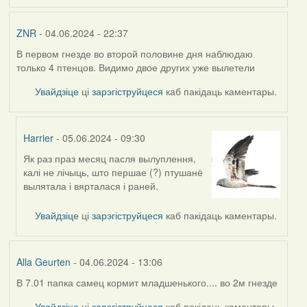
ZNR
- 04.06.2024 - 22:37
В первом гнезде во второй половине дня наблюдаю
только 4 птенцов. Видимо двое других уже вылетели
Увайдзіце
ці
зарэгіструйцеся
каб пакідаць каментары.
Harrier
- 05.06.2024 - 09:30
Як раз праз месяц пасля вылуплення,
In
калі не лічыць, што першае (?) птушанё
reply
вылятала і вярталася і раней.
to
by
Увайдзіце
ці
зарэгіструйцеся
каб пакідаць каментары.
ZNR
Alla Geurten
- 04.06.2024 - 13:06
В 7.01 папка самец кормит младшенького.... во 2м гнезде
Увайдзіце
ці
зарэгіструйцеся
каб пакідаць каментары.