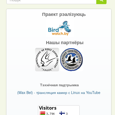
Праект рэалізуюць
Нашы партнёры
Тэхнічная падтрымка
(Max Bel) - тpансляция камер с Linux на YouTube