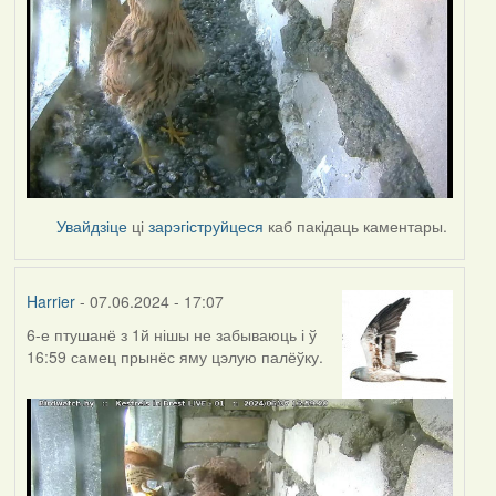
Увайдзіце
ці
зарэгіструйцеся
каб пакідаць каментары.
Harrier
- 07.06.2024 - 17:07
6-е птушанё з 1й нішы не забываюць і ў
16:59 самец прынёс яму цэлую палёўку.