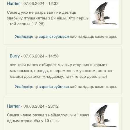
Harrier
- 07.06.2024 - 12:32
Самец ужо не разрывае і не дзеліць
здабычу птушанятам з 2й нішы. Хто першы
- той лепшы (12:28).
Увайдзіце
ці
зарэгіструйцеся
каб пакідаць каментары.
Burry
- 07.06.2024 - 14:58
все-таки папка отбирает мышь у старших и кормит
In
маленького, правда, с переменным успехом, остаток
reply
мышки достался младшему, так что все довольны)
to
by
Увайдзіце
ці
зарэгіструйцеся
каб пакідаць каментары.
Harrier
Harrier
- 06.06.2024 - 23:12
Самка начуе разам з наймалодшым і яшчэ
адным птушанём у 1й нішы: