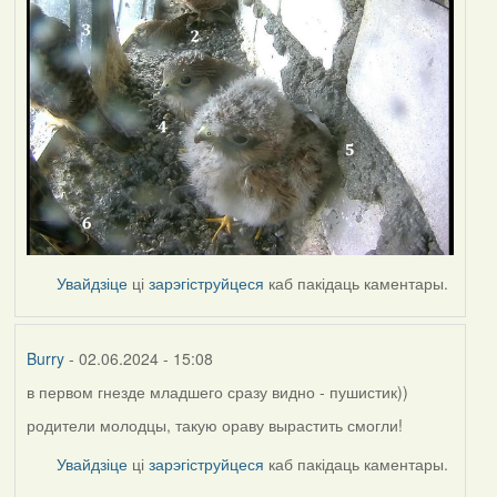
Увайдзіце
ці
зарэгіструйцеся
каб пакідаць каментары.
Burry
- 02.06.2024 - 15:08
в первом гнезде младшего сразу видно - пушистик))
родители молодцы, такую ораву вырастить смогли!
Увайдзіце
ці
зарэгіструйцеся
каб пакідаць каментары.