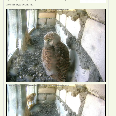
хутка адляцела.