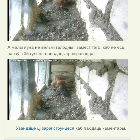
А малы яўна не вельмі галодны і замест таго, каб яе есці,
пачаў з ёй гуляць-нападаць-трэніравацца:
Увайдзіце
ці
зарэгіструйцеся
каб пакідаць каментары.