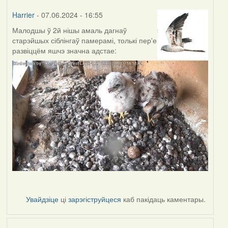
Harrier
- 07.06.2024 - 16:55
Малодшы ў 2й нішы амаль дагнаў
старэйшых сіблінгаў памерамі, толькі пер'е
развіццём яшчэ значна адстае:
Увайдзіце
ці
зарэгіструйцеся
каб пакідаць каментары.