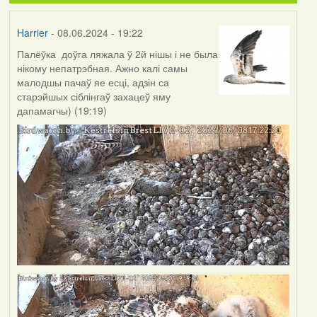
Harrier
- 08.06.2024 - 19:22
Палёўка доўга ляжала ў 2й нішы і не была
нікому непатрэбная. Ажно калі самы
малодшы пачаў яе есці, адзін са
старэйшых сіблінгаў захацеў яму
дапамагчы) (19:19)