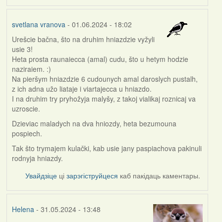
svetlana vranova
- 01.06.2024 - 18:02
Urešcie bačna, što na druhim hniazdzie vyžyli
usie 3!
Heta prosta raunaiecca (amal) cudu, što u hetym hodzie
naziraiem. :)
Na pieršym hniazdzie 6 cudounych amal daroslych pustalh,
z ich adna užo liataje i viartajecca u hniazdo.
I na druhim try pryhožyja malyšy, z takoj vialikaj roznicaj va
uzroscie.
Dzieviac maladych na dva hniozdy, heta bezumouna
pospiech.
Tak što trymajem kulački, kab usie jany paspiachova pakinuli
rodnyja hniazdy.
Увайдзіце
ці
зарэгіструйцеся
каб пакідаць каментары.
Helena
- 31.05.2024 - 13:48