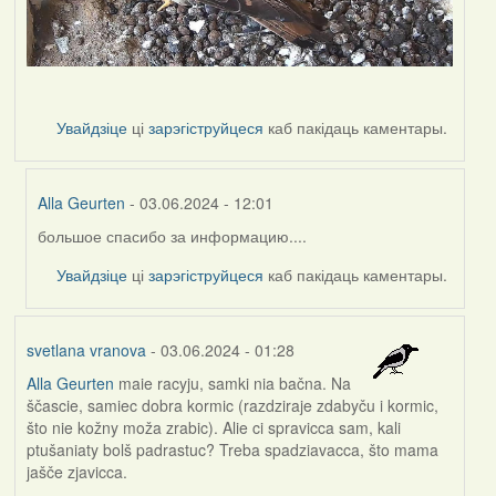
Увайдзіце
ці
зарэгіструйцеся
каб пакідаць каментары.
Alla Geurten
- 03.06.2024 - 12:01
большое спасибо за информацию....
In
reply
Увайдзіце
ці
зарэгіструйцеся
каб пакідаць каментары.
to
by
Harrier
svetlana vranova
- 03.06.2024 - 01:28
Alla Geurten
maie racyju, samki nia bačna. Na
ščascie, samiec dobra kormic (razdziraje zdabyču i kormic,
što nie kožny moža zrabic). Alie ci spravicca sam, kali
ptušaniaty bolš padrastuc? Treba spadziavacca, što mama
jašče zjavicca.