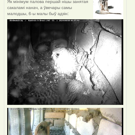
Як мінімум палова першай нішы занятая
сакаламі нанач, а ўвечары самы
малодшы, 6-ы малы быў адзін: