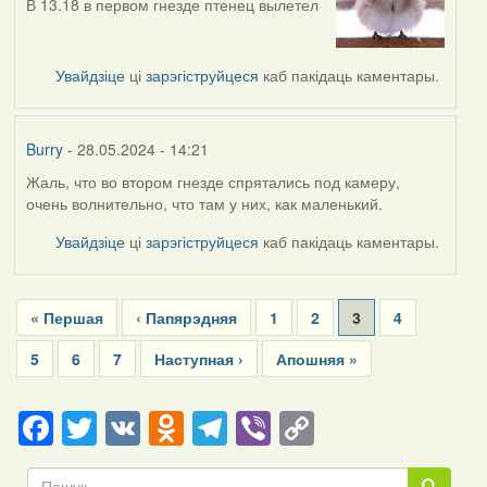
В 13.18 в первом гнезде птенец вылетел
Увайдзіце
ці
зарэгіструйцеся
каб пакідаць каментары.
Burry
- 28.05.2024 - 14:21
Жаль, что во втором гнезде спрятались под камеру,
очень волнительно, что там у них, как маленький.
Увайдзіце
ці
зарэгіструйцеся
каб пакідаць каментары.
Pagination
First
« Першая
Previous
‹ Папярэдняя
Page
1
Page
2
Current
3
Page
4
page
page
page
Page
5
Page
6
Page
7
Next
Наступная ›
Last
Апошняя »
page
page
Facebook
Twitter
VK
Odnoklassniki
Telegram
Viber
Copy
Link
Пошук
Пошук