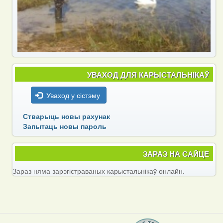
УВАХОД ДЛЯ КАРЫСТАЛЬНІКАЎ
Уваход у сістэму
Стварыць новы рахунак
Запытаць новы пароль
ЗАРАЗ НА САЙЦЕ
Зараз няма зарэгістраваных карыстальнікаў онлайн.