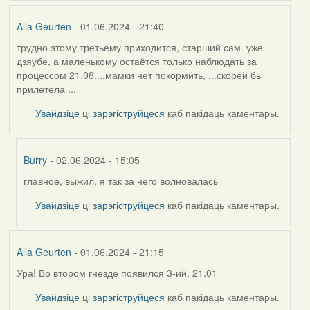
Alla Geurten
- 01.06.2024 - 21:40
трудно этому третьему приходится, старший сам уже
дзяубе, а маленькому остаётся только наблюдать за
процессом 21.08....мамки нет покормить, ...скорей бы
прилетела ...
Увайдзіце
ці
зарэгіструйцеся
каб пакідаць каментары.
Burry
- 02.06.2024 - 15:05
главное, выжил, я так за него волновалась
In
reply
Увайдзіце
ці
зарэгіструйцеся
каб пакідаць каментары.
to
by
Alla
Alla Geurten
- 01.06.2024 - 21:15
Geurten
Ура! Во втором гнезде появился 3-ий, 21.01
Увайдзіце
ці
зарэгіструйцеся
каб пакідаць каментары.