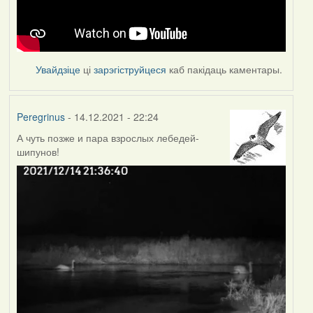
Увайдзіце
ці
зарэгіструйцеся
каб пакідаць каментары.
Peregrinus
- 14.12.2021 - 22:24
А чуть позже и пара взрослых лебедей-
шипунов!