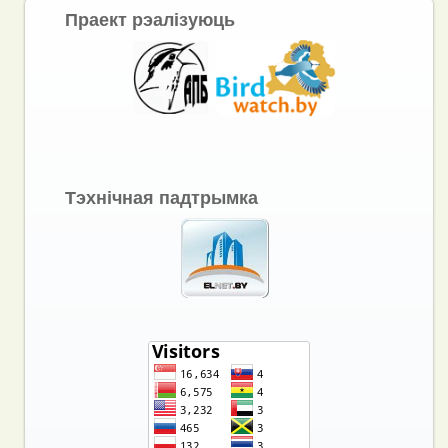
Праект рэалізуюць
Тэхнічная падтрымка