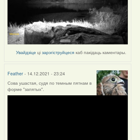
Увайдзіце
ці
зарэгіструйцеся
каб пакідаць каментары.
Feather
- 14.12.2021 - 23:24
Сова ушастая, судя по темным пятнам в
форме "запятых".