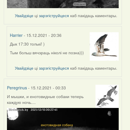
Увайдзіце
ці
зарэгіструйцеся
каб пакідаць каментары.
Harrier
- 15.12.2021 - 20:36
Дык 17:30 толькі! )
In
reply
Тым больш вячэраць ніколі не позна)))
to
by
Увайдзіце
ці
зарэгіструйцеся
каб пакідаць каментары.
Peregrinus
Peregrinus
- 15.12.2021 - 00:33
И мышки, и енотовидные собаки теперь
каждую ночь....