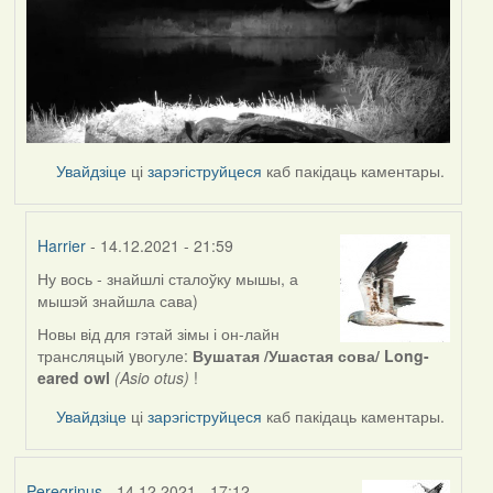
Увайдзіце
ці
зарэгіструйцеся
каб пакідаць каментары.
Harrier
- 14.12.2021 - 21:59
Ну вось - знайшлі сталоўку мышы, а
In
мышэй знайшла сава)
reply
to
Новы від для гэтай зімы і он-лайн
by
трансляцый yвогуле:
Вушатая /Ушастая сова/ Long-
Peregrinus
eared owl
(Asio otus)
!
Увайдзіце
ці
зарэгіструйцеся
каб пакідаць каментары.
Peregrinus
- 14.12.2021 - 17:12