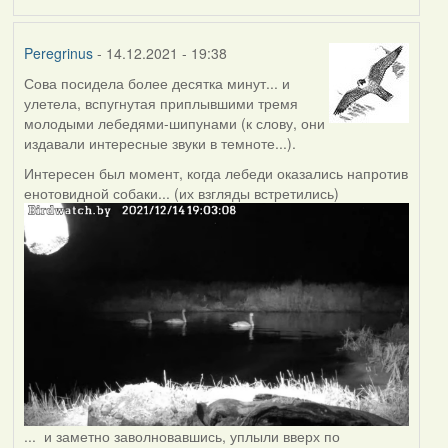
Peregrinus
- 14.12.2021 - 19:38
Сова посидела более десятка минут... и
улетела, вспугнутая приплывшими тремя
молодыми лебедями-шипунами (к слову, они
издавали интересные звуки в темноте...).
Интересен был момент, когда лебеди оказались напротив
енотовидной собаки... (их взгляды встретились)
... и заметно заволновавшись, уплыли вверх по