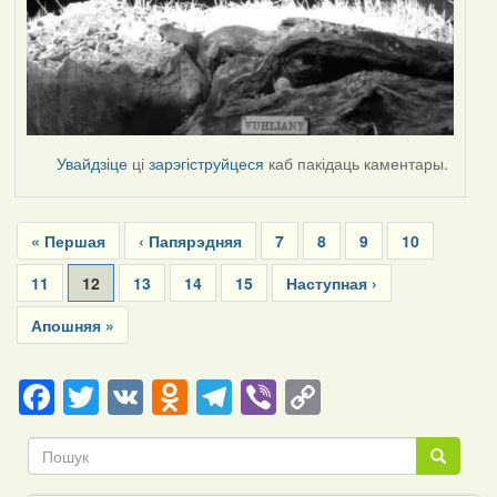
Увайдзіце
ці
зарэгіструйцеся
каб пакідаць каментары.
Pagination
First
« Першая
Previous
‹ Папярэдняя
Page
7
Page
8
Page
9
Page
10
page
page
Page
11
Current
12
Page
13
Page
14
Page
15
Next
Наступная ›
page
page
Last
Апошняя »
page
Facebook
Twitter
VK
Odnoklassniki
Telegram
Viber
Copy
Link
Пошук
Пошук