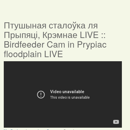
Птушыная сталоўка ля
Прыпяці, Крэмнае LIVE ::
Birdfeeder Cam in Prypiac
floodplain LIVE