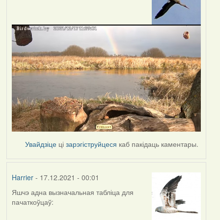
Увайдзіце
ці
зарэгіструйцеся
каб пакідаць каментары.
Harrier
- 17.12.2021 - 00:01
Яшчэ адна вызначальная табліца для
пачаткоўцаў: