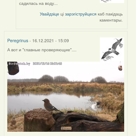
reply
садилась на воду...
to
by
Увайдзіце
ці
зарэгіструйцеся
каб пакідаць
Peregrinus
каментары.
Peregrinus
- 16.12.2021 - 15:09
А вот и "главные проверяющие"....