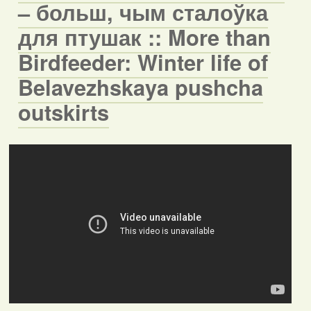
– больш, чым сталоўка
для птушак :: More than
Birdfeeder: Winter life of
Belavezhskaya pushcha
outskirts