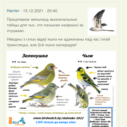
Harrier
- 15.12.2021 - 20:40
Працягваем змяшчаць вызначальныя
табіцы для тых, хто пачынае назіранні за
птушкамі.
Ніводны з гэтых відаў яшчэ не адзначаны пад час гэтай
трансляцыі, але ўсё яшчэ наперадзе!