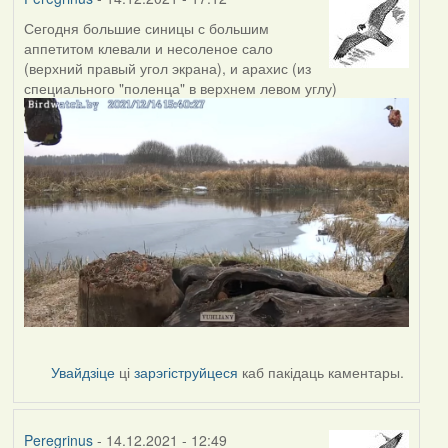
Сегодня большие синицы с большим
аппетитом клевали и несоленое сало
(верхний правый угол экрана), и арахис (из
специального "поленца" в верхнем левом углу)
Увайдзіце
ці
зарэгіструйцеся
каб пакідаць каментары.
Peregrinus
- 14.12.2021 - 12:49