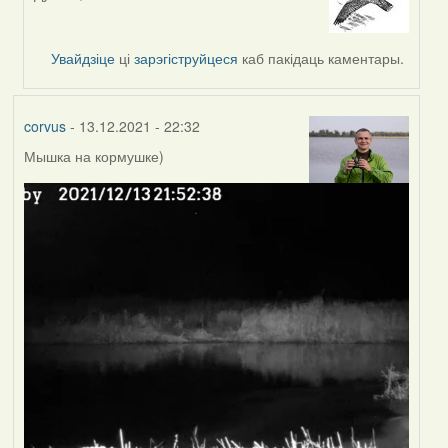
In
reply
to
Увайдзіце
ці
зарэгіструйцеся
каб пакідаць каментары.
by
corvus
corvus
- 13.12.2021 - 22:32
Мышка на кормушке)