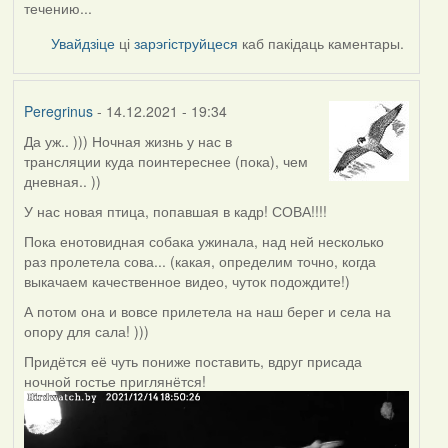
течению...
Увайдзіце
ці
зарэгіструйцеся
каб пакідаць каментары.
Peregrinus
- 14.12.2021 - 19:34
Да уж.. ))) Ночная жизнь у нас в
трансляции куда поинтереснее (пока), чем
дневная.. ))
У нас новая птица, попавшая в кадр! СОВА!!!!
Пока енотовидная собака ужинала, над ней несколько
раз пролетела сова... (какая, определим точно, когда
выкачаем качественное видео, чуток подождите!)
А потом она и вовсе прилетела на наш берег и села на
опору для сала! )))
Придётся её чуть пониже поставить, вдруг присада
ночной гостье приглянётся!