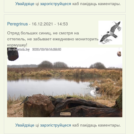
Увайдзіце
ці
зарэгіструйцеся
каб пакідаць каментары.
Peregrinus
- 16.12.2021 - 14:53
Отряд больших синиц, не смотря на
оттепель, не забывает ежедневно мониторить
кормушку!
Увайдзіце
ці
зарэгіструйцеся
каб пакідаць каментары.