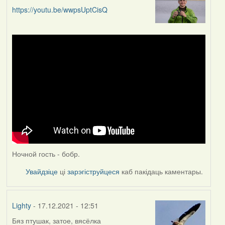
https://youtu.be/wwpsUptCisQ
Ночной гость - бобр.
Увайдзіце
ці
зарэгіструйцеся
каб пакідаць каментары.
Lighty
- 17.12.2021 - 12:51
Бяз птушак, затое, вясёлка