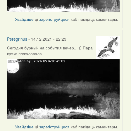
Увайдзіце
ці
зарэгіструйцеся
каб пакідаць каментары.
Peregrinus
- 14.12.2021 - 22:23
Сегодня бурный на события вечер... )) Пара
крякв пожаловала...
Увайдзіце
ці
зарэгіструйцеся
каб пакідаць каментары.