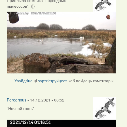
Приплыла семейка "подводных
пылесосов"..)))
Увайдзіце
ці
зарэгіструйцеся
каб пакідаць каментары.
Peregrinus
- 14.12.2021 - 06:52
"Ночной гость"