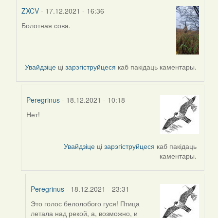
ZXCV
- 17.12.2021 - 16:36
Болотная сова.
In
reply
to
by
Увайдзіце
ці
зарэгіструйцеся
каб пакідаць каментары.
Peregrinus
Peregrinus
- 18.12.2021 - 10:18
Нет!
In
reply
to
Увайдзіце
ці
зарэгіструйцеся
каб пакідаць
by
каментары.
ZXCV
Peregrinus
- 18.12.2021 - 23:31
Это голос белолобого гуся! Птица
In
летала над рекой, а, возможно, и