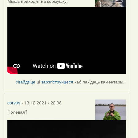
Мышь приходит на кормушку.
Увайдзіце
ці
зарэгіструйцеся
каб пакідаць каментары.
corvus
- 13.12.2021 - 22:38
Полевая?