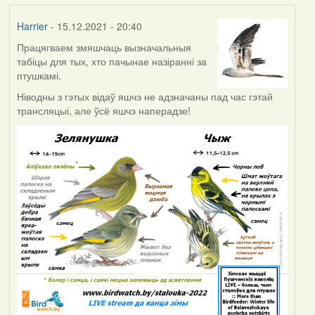
Harrier
- 15.12.2021 - 20:40
Працягваем змяшчаць вызначальныя
табіцы для тых, хто пачынае назіранні за
птушкамі.
Ніводны з гэтых відаў яшчэ не адзначаны пад час гэтай
трансляцыі, але ўсё яшчэ наперадзе!