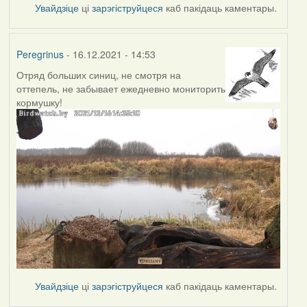
Увайдзіце
ці
зарэгіструйцеся
каб пакідаць каментары.
Peregrinus
- 16.12.2021 - 14:53
Отряд больших синиц, не смотря на
оттепель, не забывает ежедневно мониторить
кормушку!
Увайдзіце
ці
зарэгіструйцеся
каб пакідаць каментары.