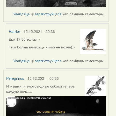
Увайдзіце
ці
зарэгіструйцеся
каб пакідаць каментары.
Harrier
- 15.12.2021 - 20:36
Дык 17:30 толькі! )
In
reply
Тым больш вячэраць ніколі не позна)))
to
by
Увайдзіце
ці
зарэгіструйцеся
каб пакідаць каментары.
Peregrinus
Peregrinus
- 15.12.2021 - 00:33
И мышки, и енотовидные собаки теперь
каждую ночь....