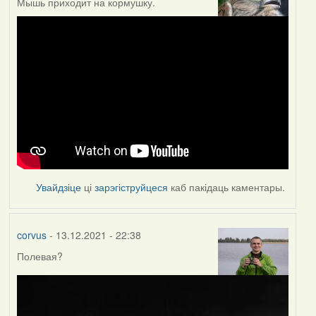
Мышь приходит на кормушку.
Увайдзіце
ці
зарэгіструйцеся
каб пакідаць каментары.
corvus
- 13.12.2021 - 22:38
Полевая?