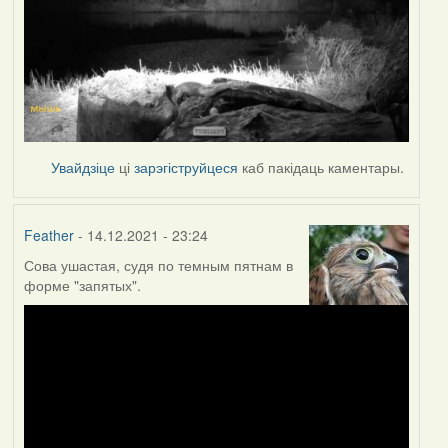
Увайдзіце
ці
зарэгіструйцеся
каб пакідаць каментары.
Feather
- 14.12.2021 - 23:24
Сова ушастая, судя по темным пятнам в
форме "запятых".