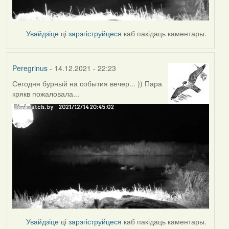
Увайдзіце
ці
зарэгіструйцеся
каб пакідаць каментары.
Peregrinus
- 14.12.2021 - 22:23
Сегодня бурный на события вечер... )) Пара
крякв пожаловала...
Увайдзіце
ці
зарэгіструйцеся
каб пакідаць каментары.