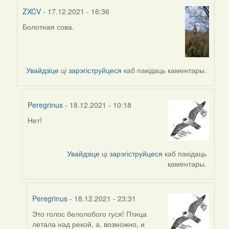
ZXCV
- 17.12.2021 - 16:36
Болотная сова.
In
reply
to
by
Увайдзіце
ці
зарэгіструйцеся
каб пакідаць каментары.
Peregrinus
Peregrinus
- 18.12.2021 - 10:18
Нет!
In
reply
to
Увайдзіце
ці
зарэгіструйцеся
каб пакідаць
by
каментары.
ZXCV
Peregrinus
- 18.12.2021 - 23:31
Это голос белолобого гуся! Птица
In
летала над рекой, а, возможно, и