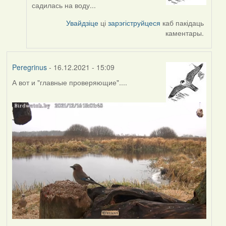
reply
садилась на воду...
to
by
Увайдзіце
ці
зарэгіструйцеся
каб пакідаць
Peregrinus
каментары.
Peregrinus
- 16.12.2021 - 15:09
А вот и "главные проверяющие"....