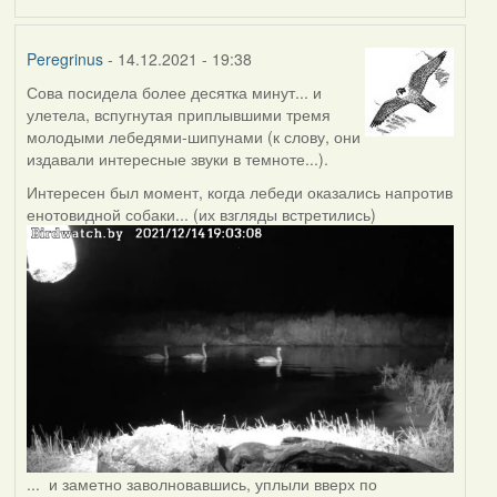
Peregrinus
- 14.12.2021 - 19:38
Сова посидела более десятка минут... и
улетела, вспугнутая приплывшими тремя
молодыми лебедями-шипунами (к слову, они
издавали интересные звуки в темноте...).
Интересен был момент, когда лебеди оказались напротив
енотовидной собаки... (их взгляды встретились)
... и заметно заволновавшись, уплыли вверх по