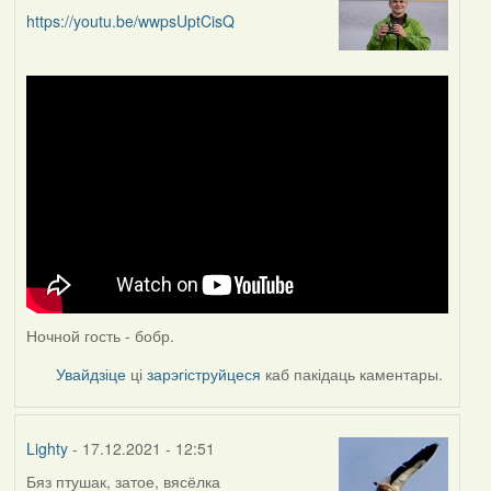
https://youtu.be/wwpsUptCisQ
Ночной гость - бобр.
Увайдзіце
ці
зарэгіструйцеся
каб пакідаць каментары.
Lighty
- 17.12.2021 - 12:51
Бяз птушак, затое, вясёлка