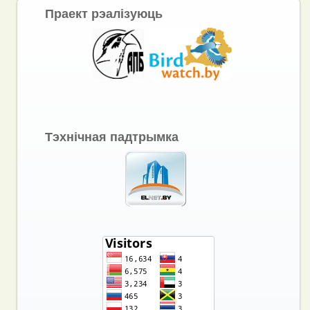
Праект рэалізуюць
Тэхнічная падтрымка