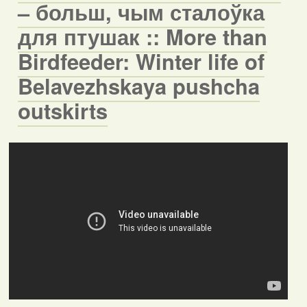
– больш, чым сталоўка
для птушак :: More than
Birdfeeder: Winter life of
Belavezhskaya pushcha
outskirts