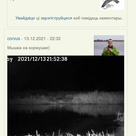
In
reply
to
Увайдзіце
ці
зарэгіструйцеся
каб пакідаць каментары.
by
corvus
corvus
- 13.12.2021 - 22:32
Мышка на кормушке)