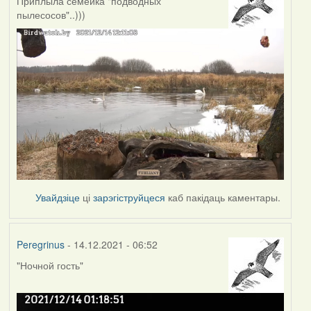
Приплыла семейка "подводных
пылесосов"..)))
Увайдзіце
ці
зарэгіструйцеся
каб пакідаць каментары.
Peregrinus
- 14.12.2021 - 06:52
"Ночной гость"