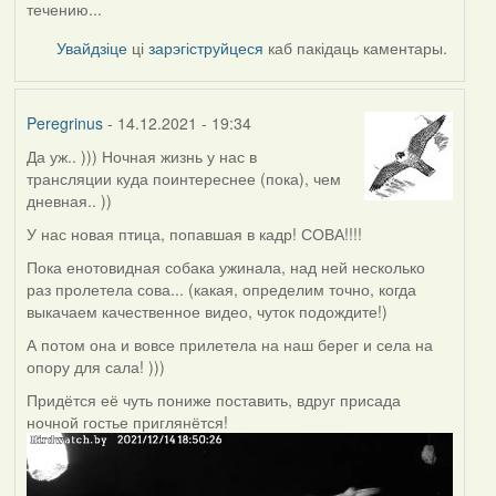
течению...
Увайдзіце
ці
зарэгіструйцеся
каб пакідаць каментары.
Peregrinus
- 14.12.2021 - 19:34
Да уж.. ))) Ночная жизнь у нас в
трансляции куда поинтереснее (пока), чем
дневная.. ))
У нас новая птица, попавшая в кадр! СОВА!!!!
Пока енотовидная собака ужинала, над ней несколько
раз пролетела сова... (какая, определим точно, когда
выкачаем качественное видео, чуток подождите!)
А потом она и вовсе прилетела на наш берег и села на
опору для сала! )))
Придётся её чуть пониже поставить, вдруг присада
ночной гостье приглянётся!