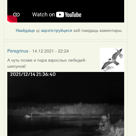
Увайдзіце
ці
зарэгіструйцеся
каб пакідаць каментары.
Peregrinus
- 14.12.2021 - 22:24
А чуть позже и пара взрослых лебедей-
шипунов!