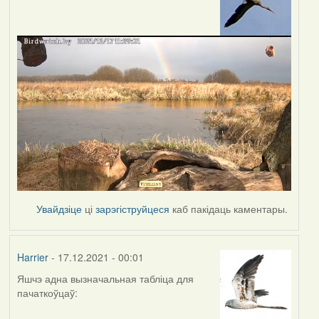
Увайдзіце
ці
зарэгіструйцеся
каб пакідаць каментары.
Harrier
- 17.12.2021 - 00:01
Яшчэ адна вызначальная табліца для
пачаткоўцаў: