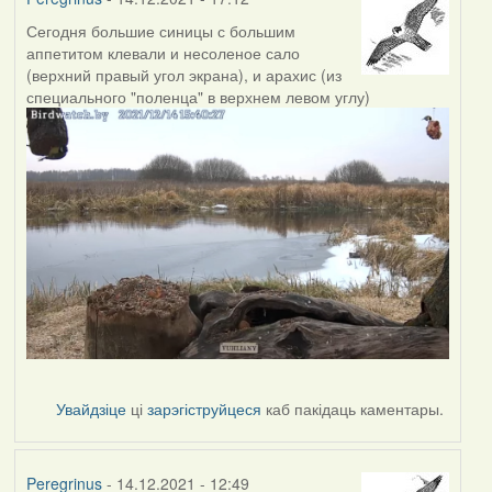
Сегодня большие синицы с большим
аппетитом клевали и несоленое сало
(верхний правый угол экрана), и арахис (из
специального "поленца" в верхнем левом углу)
Увайдзіце
ці
зарэгіструйцеся
каб пакідаць каментары.
Peregrinus
- 14.12.2021 - 12:49