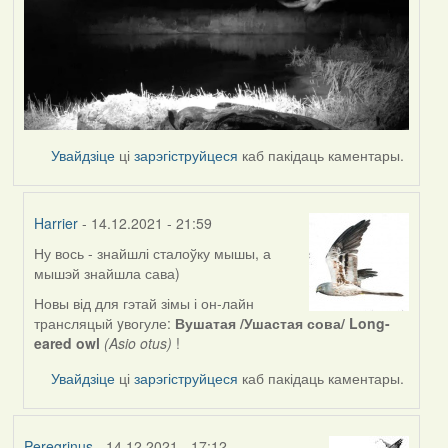
Увайдзіце
ці
зарэгіструйцеся
каб пакідаць каментары.
Harrier
- 14.12.2021 - 21:59
Ну вось - знайшлі сталоўку мышы, а
In
мышэй знайшла сава)
reply
to
Новы від для гэтай зімы і он-лайн
by
трансляцый yвогуле:
Вушатая /Ушастая сова/ Long-
Peregrinus
eared owl
(Asio otus)
!
Увайдзіце
ці
зарэгіструйцеся
каб пакідаць каментары.
Peregrinus
- 14.12.2021 - 17:12