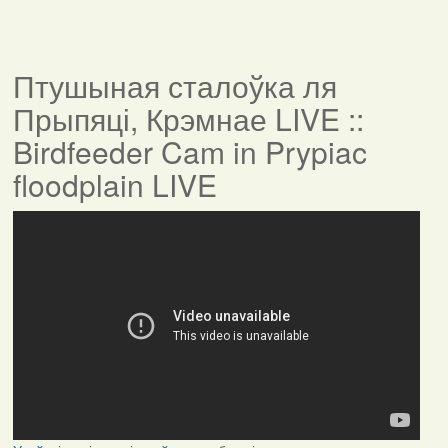
Птушыная сталоўка ля
Прыпяці, Крэмнае LIVE ::
Birdfeeder Cam in Prypiac
floodplain LIVE