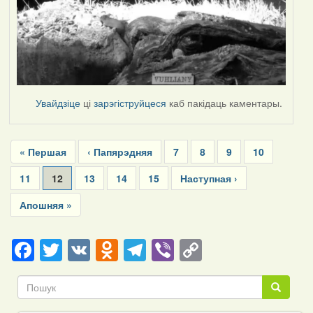
Увайдзіце
ці
зарэгіструйцеся
каб пакідаць каментары.
Pagination
First
« Першая
Previous
‹ Папярэдняя
Page
7
Page
8
Page
9
Page
10
page
page
Page
11
Current
12
Page
13
Page
14
Page
15
Next
Наступная ›
page
page
Last
Апошняя »
page
Facebook
Twitter
VK
Odnoklassniki
Telegram
Viber
Copy
Link
Пошук
Пошук