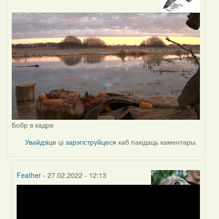
Бобр в кадре
Увайдзіце
ці
зарэгіструйцеся
каб пакідаць каментары.
Feather
- 27.02.2022 - 12:13
In
reply
to