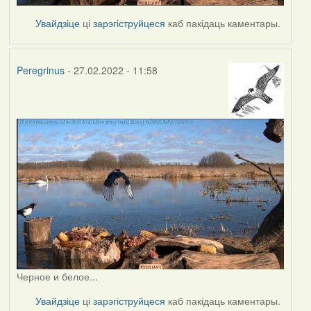
Увайдзіце
ці
зарэгіструйцеся
каб пакідаць каментары.
Peregrinus
- 27.02.2022 - 11:58
Черное и белое...
Увайдзіце
ці
зарэгіструйцеся
каб пакідаць каментары.