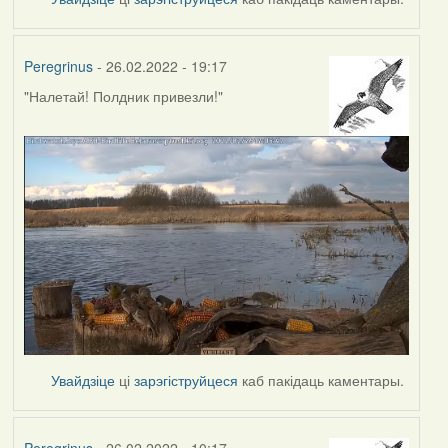
Peregrinus
- 26.02.2022 - 19:17
"Налетай! Полдник привезли!"
Увайдзіце
ці
зарэгіструйцеся
каб пакідаць каментары.