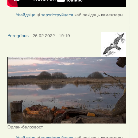
Увайдзіце
ці
зарэгіструйцеся
каб пакідаць каментары.
Peregrinus
- 26.02.2022 - 19:19
Орлан-белохвост
Увайдзіце
ці
зарэгіструйцеся
каб пакідаць каментары.