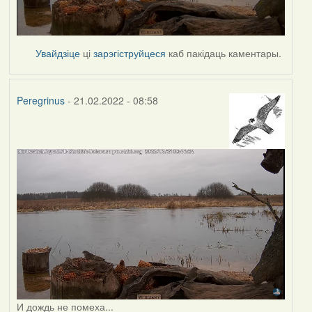
Увайдзіце
ці
зарэгіструйцеся
каб пакідаць каментары.
Peregrinus
- 21.02.2022 - 08:58
И дождь не помеха...