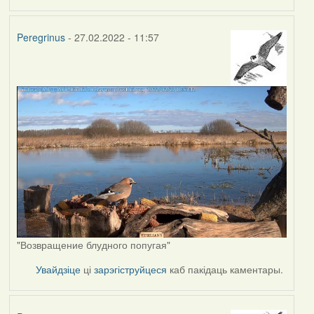
Peregrinus
- 27.02.2022 - 11:57
"Возвращение блудного попугая"
Увайдзіце
ці
зарэгіструйцеся
каб пакідаць каментары.