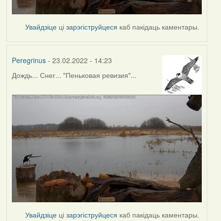
Увайдзіце
ці
зарэгіструйцеся
каб пакідаць каментары.
Peregrinus
- 23.02.2022 - 14:23
Дождь... Снег... "Пеньковая ревизия"...
Увайдзіце
ці
зарэгіструйцеся
каб пакідаць каментары.