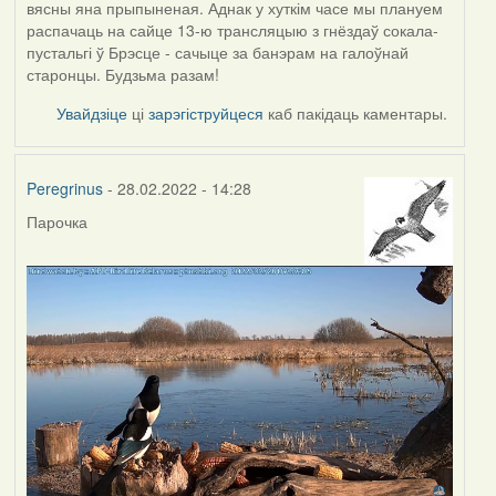
вясны яна прыпыненая. Аднак у хуткім часе мы плануем
распачаць на сайце 13-ю трансляцыю з гнёздаў сокала-
пустальгі ў Брэсце - сачыце за банэрам на галоўнай
старонцы. Будзьма разам!
Увайдзіце
ці
зарэгіструйцеся
каб пакідаць каментары.
Peregrinus
- 28.02.2022 - 14:28
Парочка