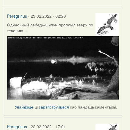
Peregrinus
- 23.02.2022 - 02:26
Одиночный лебедь-шипун проплыл вверх по
течению...
Увайдзіце
ці
зарэгіструйцеся
каб пакідаць каментары.
Peregrinus
- 22.02.2022 - 17:01