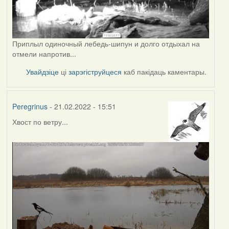
Приплыл одиночный лебедь-шипун и долго отдыхал на
отмели напротив...
Увайдзіце
ці
зарэгіструйцеся
каб пакідаць каментары.
Peregrinus
- 21.02.2022 - 15:51
Хвост по ветру...