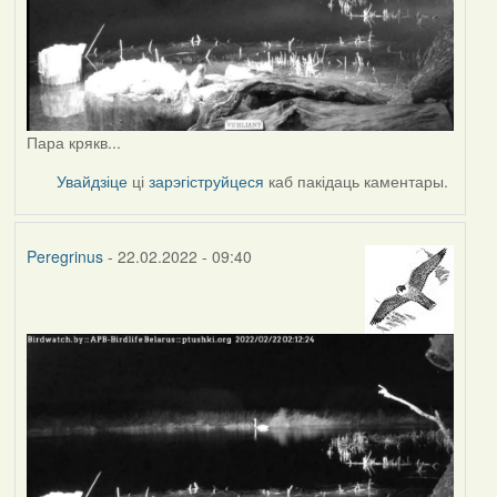
Пара крякв...
Увайдзіце
ці
зарэгіструйцеся
каб пакідаць каментары.
Peregrinus
- 22.02.2022 - 09:40