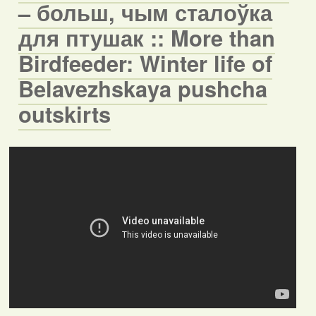
– больш, чым сталоўка
для птушак :: More than
Birdfeeder: Winter life of
Belavezhskaya pushcha
outskirts