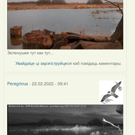
Зеленушки тут как тут...
Увайдзіце
ці
зарэгіструйцеся
каб пакідаць каментары.
Peregrinus
- 22.02.2022 - 09:41