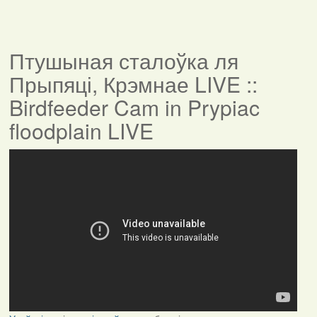
Птушыная сталоўка ля
Прыпяці, Крэмнае LIVE ::
Birdfeeder Cam in Prypiac
floodplain LIVE