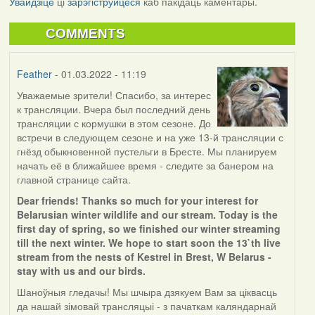
Увайдзіце
ці
зарэгіструйцеся
каб пакідаць каментары.
COMMENTS
Feather
- 01.03.2022 - 11:19
Уважаемые зрители! Спасибо, за интерес
к трансляции. Вчера был последний день
трансляции с кормушки в этом сезоне. До
встречи в следующем сезоне и на уже 13-й трансляции с
гнёзд обыкновенной пустельги в Бресте. Мы планируем
начать её в ближайшее время - следите за банером на
главной странице сайта.
Dear friends! Thanks so much for your interest for
Belarusian winter wildlife and our stream. Today is the
first day of spring, so we finished our winter streaming
till the next winter. We hope to start soon the 13`th live
stream from the nests of Kestrel in Brest, W Belarus -
stay with us and our birds.
Шаноўныя гледачы! Мы шчыра дзякуем Вам за ціквасць
да нашай зімовай трансляцыі - з пачаткам каляндарнай