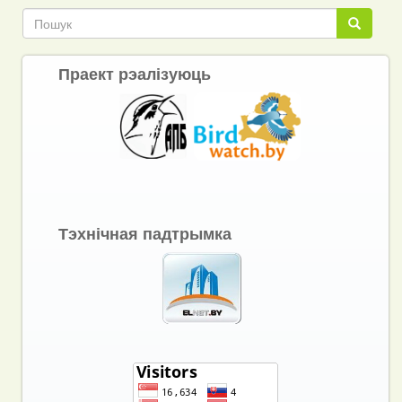
Пошук
Пошук
Праект рэалізуюць
Тэхнічная падтрымка