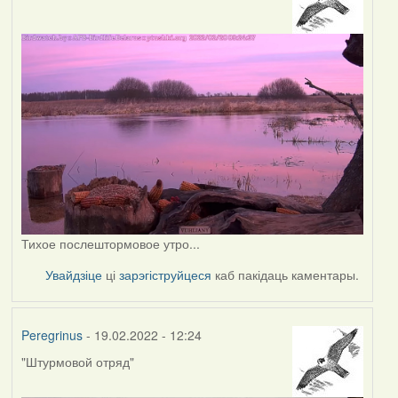
Тихое послештормовое утро...
Увайдзіце
ці
зарэгіструйцеся
каб пакідаць каментары.
Peregrinus
- 19.02.2022 - 12:24
"Штурмовой отряд"