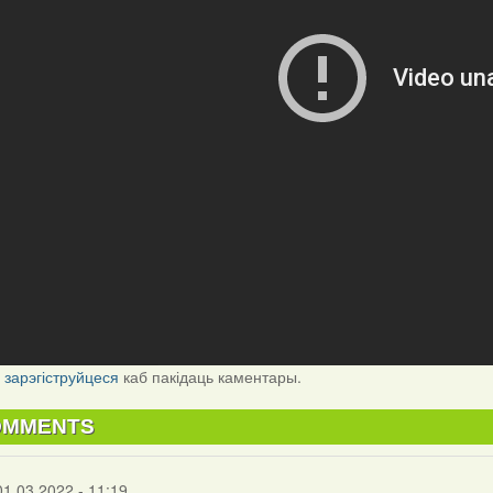
і
зарэгіструйцеся
каб пакідаць каментары.
OMMENTS
01.03.2022 - 11:19