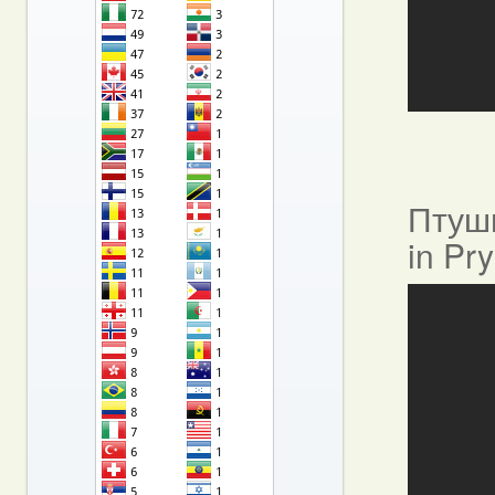
Птушы
in Pr