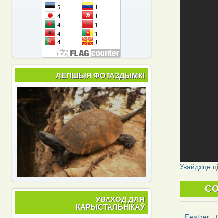
ЛЕПШЫЯ ФОТАЗДЫМКІ
Увайдзіце
ц
C
УВАХОД ДЛЯ
КАРЫСТАЛЬНІКАЎ
Feather
- 