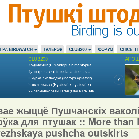
ПРА BIRDWATCH
ГАЛЕРЭЯ
CLUB200
ФОРУМ
СПІСЫ П
CLUB200
АПОШ
Хадулачнік (Himantopus himantopus)
Кулік-гразевік (Limicola falcinellus…
Шчурка-пчалаедка (Merops apiaster)
Чапля-кваква (Nycticorax nycticorax)
Чырвонаваллёвы гагач (Gavia stellata…
вае жыццё Пушчанскіх вакол
ўка для птушак :: More than Bi
vezhskaya pushcha outskirts