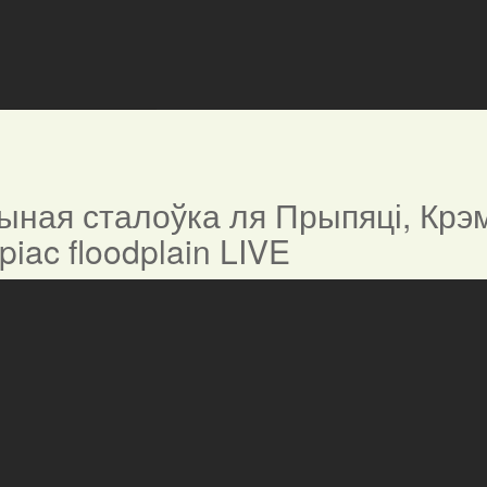
ная сталоўка ля Прыпяці, Крэм
ypiac floodplain LIVE