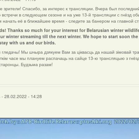
 зрители! Спасибо, за интерес к трансляции. Вчера был последни
о встречи в следующем сезоне и на уже 13-й трансляции с гнёзд о
 начать её в ближайшее время - следите за банером на главной ст
ds! Thanks so much for your interest for Belarusian winter wildlif
ur winter streaming till the next winter. We hope to start soon the
stay with us and our birds.
гледачы! Мы шчыра дзякуем Вам за ціквасць да нашай зімовай тра
уткім часе мы плануем распачаць на сайце 13-ю трансляцыю з гнёзд
старонцы. Будзьма разам!
s
- 28.02.2022 - 14:28