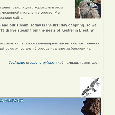
й день трансляции с кормушки в этом
быкновенной пустельги в Бресте. Мы
ранице сайта.
e and our stream. Today is the first day of spring, so we
 13`th live stream from the nests of Kestrel in Brest, W
нсляцыі - з пачаткам каляндарнай вясны яна прыпыненая.
аў сокала-пустальгі ў Брэсце - сачыце за банэрам на
Увайдзіце
ці
зарэгіструйцеся
каб пакідаць каментары.