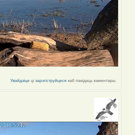
Увайдзіце
ці
зарэгіструйцеся
каб пакідаць каментары.