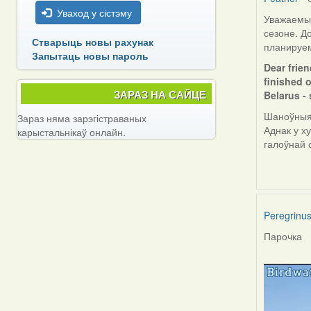
Уваход у сістэму
Уважаемые
сезоне. Д
Стварыць новы рахунак
планируем
Запытаць новы пароль
Dear frien
finished o
ЗАРАЗ НА САЙЦЕ
Belarus - 
Шаноўныя 
Зараз няма зарэгістраваных
Аднак у х
карыстальнікаў онлайн.
галоўнай 
Peregrinu
Парочка