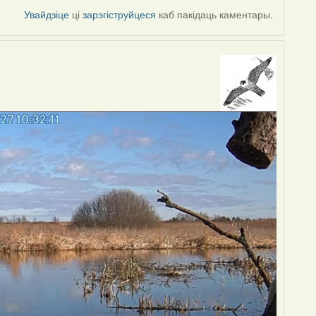
Увайдзіце
ці
зарэгіструйцеся
каб пакідаць каментары.