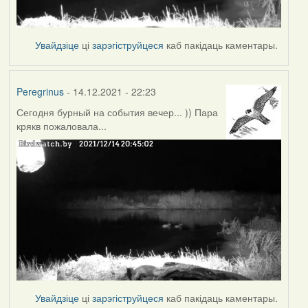
Увайдзіце
ці
зарэгіструйцеся
каб пакідаць каментары.
Peregrinus
- 14.12.2021 - 22:23
Сегодня бурный на события вечер... )) Пара
крякв пожаловала...
Увайдзіце
ці
зарэгіструйцеся
каб пакідаць каментары.