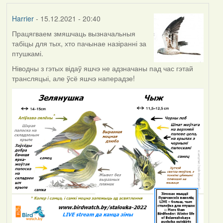
Harrier
- 15.12.2021 - 20:40
Працягваем змяшчаць вызначальныя
табіцы для тых, хто пачынае назіранні за
птушкамі.
Ніводны з гэтых відаў яшчэ не адзначаны пад час гэтай
трансляцыі, але ўсё яшчэ наперадзе!