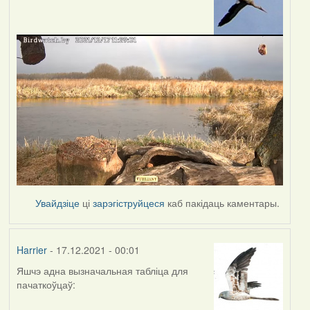
Увайдзіце
ці
зарэгіструйцеся
каб пакідаць каментары.
Harrier
- 17.12.2021 - 00:01
Яшчэ адна вызначальная табліца для
пачаткоўцаў: