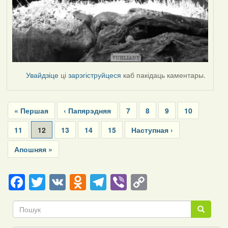
Увайдзіце
ці
зарэгіструйцеся
каб пакідаць каментары.
Pagination
First
« Першая
Previous
‹ Папярэдняя
Page
7
Page
8
Page
9
Page
10
page
page
Page
11
Current
12
Page
13
Page
14
Page
15
Next
Наступная ›
page
page
Last
Апошняя »
page
Facebook
Twitter
VK
Odnoklassniki
Telegram
Viber
Copy
Link
Пошук
Пошук