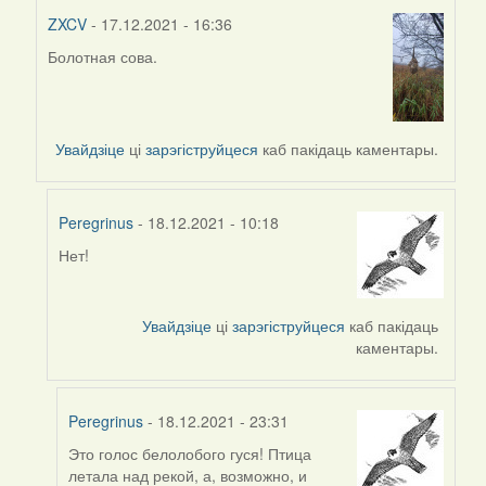
ZXCV
- 17.12.2021 - 16:36
Болотная сова.
In
reply
to
by
Увайдзіце
ці
зарэгіструйцеся
каб пакідаць каментары.
Peregrinus
Peregrinus
- 18.12.2021 - 10:18
Нет!
In
reply
to
Увайдзіце
ці
зарэгіструйцеся
каб пакідаць
by
каментары.
ZXCV
Peregrinus
- 18.12.2021 - 23:31
Это голос белолобого гуся! Птица
In
летала над рекой, а, возможно, и