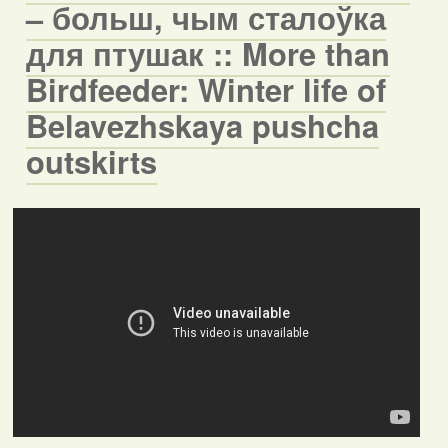
– больш, чым сталоўка
для птушак :: More than
Birdfeeder: Winter life of
Belavezhskaya pushcha
outskirts