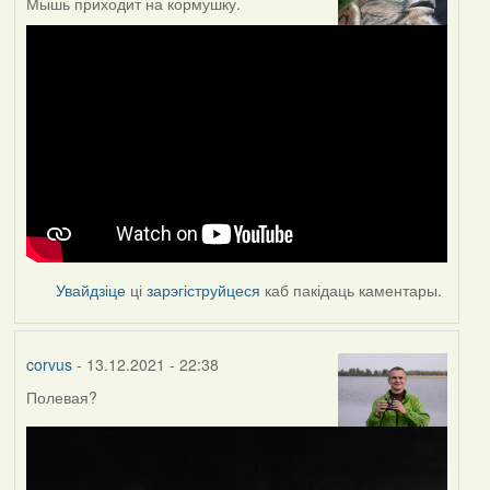
Мышь приходит на кормушку.
Увайдзіце
ці
зарэгіструйцеся
каб пакідаць каментары.
corvus
- 13.12.2021 - 22:38
Полевая?