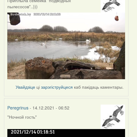
Приплыла семейка "подводных
пылесосов"..)))
Увайдзіце
ці
зарэгіструйцеся
каб пакідаць каментары.
Peregrinus
- 14.12.2021 - 06:52
"Ночной гость"