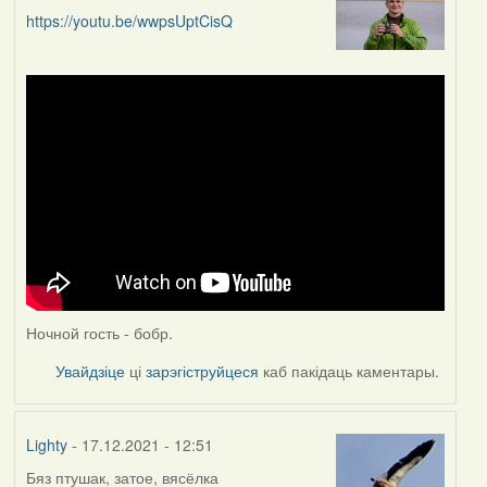
https://youtu.be/wwpsUptCisQ
Ночной гость - бобр.
Увайдзіце
ці
зарэгіструйцеся
каб пакідаць каментары.
Lighty
- 17.12.2021 - 12:51
Бяз птушак, затое, вясёлка