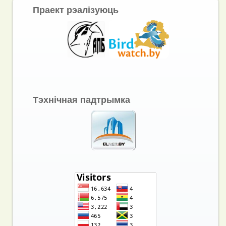
Праект рэалізуюць
Тэхнічная падтрымка