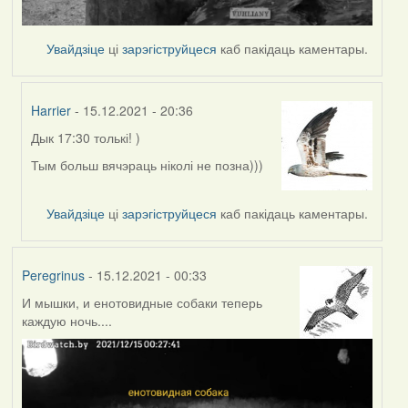
Увайдзіце
ці
зарэгіструйцеся
каб пакідаць каментары.
Harrier
- 15.12.2021 - 20:36
Дык 17:30 толькі! )
In
reply
Тым больш вячэраць ніколі не позна)))
to
by
Увайдзіце
ці
зарэгіструйцеся
каб пакідаць каментары.
Peregrinus
Peregrinus
- 15.12.2021 - 00:33
И мышки, и енотовидные собаки теперь
каждую ночь....