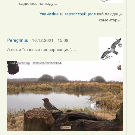
reply
садилась на воду...
to
by
Увайдзіце
ці
зарэгіструйцеся
каб пакідаць
Peregrinus
каментары.
Peregrinus
- 16.12.2021 - 15:09
А вот и "главные проверяющие"....