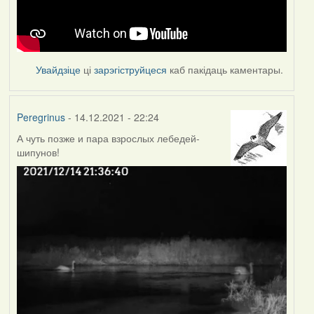
Увайдзіце
ці
зарэгіструйцеся
каб пакідаць каментары.
Peregrinus
- 14.12.2021 - 22:24
А чуть позже и пара взрослых лебедей-
шипунов!