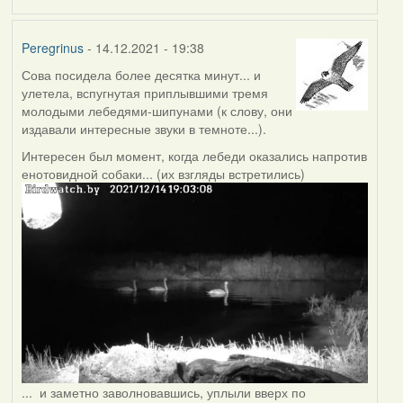
Peregrinus
- 14.12.2021 - 19:38
Сова посидела более десятка минут... и
улетела, вспугнутая приплывшими тремя
молодыми лебедями-шипунами (к слову, они
издавали интересные звуки в темноте...).
Интересен был момент, когда лебеди оказались напротив
енотовидной собаки... (их взгляды встретились)
... и заметно заволновавшись, уплыли вверх по