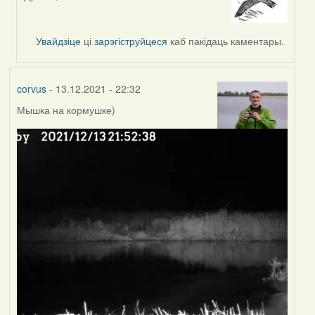
In
reply
to
Увайдзіце
ці
зарэгіструйцеся
каб пакідаць каментары.
by
corvus
corvus
- 13.12.2021 - 22:32
Мышка на кормушке)