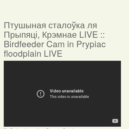
Птушыная сталоўка ля
Прыпяці, Крэмнае LIVE ::
Birdfeeder Cam in Prypiac
floodplain LIVE