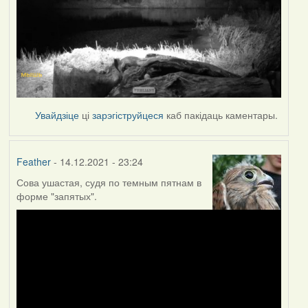
Увайдзіце
ці
зарэгіструйцеся
каб пакідаць каментары.
Feather
- 14.12.2021 - 23:24
Сова ушастая, судя по темным пятнам в
форме "запятых".