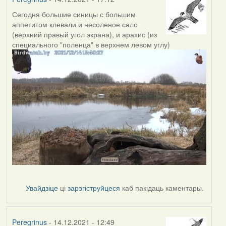
Сегодня большие синицы с большим
аппетитом клевали и несоленое сало
(верхний правый угол экрана), и арахис (из
специального "поленца" в верхнем левом углу)
Увайдзіце
ці
зарэгіструйцеся
каб пакідаць каментары.
Peregrinus
- 14.12.2021 - 12:49