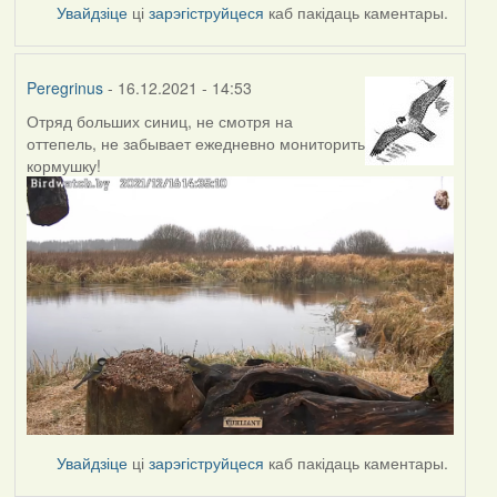
Увайдзіце
ці
зарэгіструйцеся
каб пакідаць каментары.
Peregrinus
- 16.12.2021 - 14:53
Отряд больших синиц, не смотря на
оттепель, не забывает ежедневно мониторить
кормушку!
Увайдзіце
ці
зарэгіструйцеся
каб пакідаць каментары.