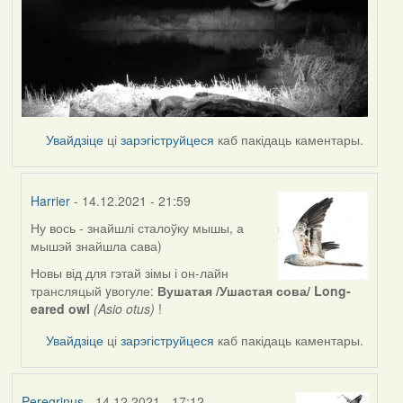
Увайдзіце
ці
зарэгіструйцеся
каб пакідаць каментары.
Harrier
- 14.12.2021 - 21:59
Ну вось - знайшлі сталоўку мышы, а
In
мышэй знайшла сава)
reply
to
Новы від для гэтай зімы і он-лайн
by
трансляцый yвогуле:
Вушатая /Ушастая сова/ Long-
Peregrinus
eared owl
(Asio otus)
!
Увайдзіце
ці
зарэгіструйцеся
каб пакідаць каментары.
Peregrinus
- 14.12.2021 - 17:12