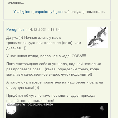
течению...
Увайдзіце
ці
зарэгіструйцеся
каб пакідаць каментары.
Peregrinus
- 14.12.2021 - 19:34
Да уж.. ))) Ночная жизнь у нас в
трансляции куда поинтереснее (пока), чем
дневная.. ))
У нас новая птица, попавшая в кадр! СОВА!!!!
Пока енотовидная собака ужинала, над ней несколько
раз пролетела сова... (какая, определим точно, когда
выкачаем качественное видео, чуток подождите!)
А потом она и вовсе прилетела на наш берег и села на
опору для сала! )))
Придётся её чуть пониже поставить, вдруг присада
ночной гостье приглянётся!