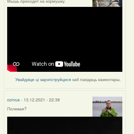
Мышь приходит на кормушку.
Увайдзіце
ці
зарэгіструйцеся
каб пакідаць каментары.
corvus
- 13.12.2021 - 22:38
Полевая?