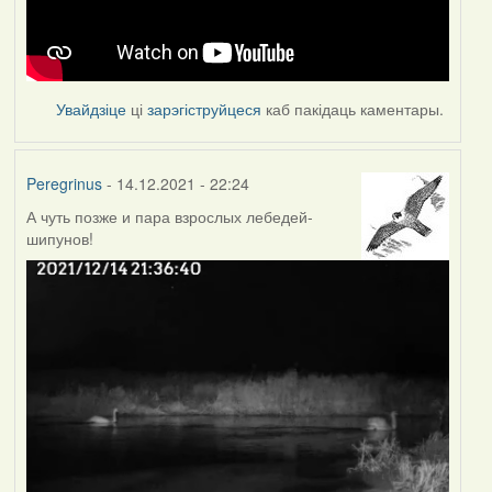
Увайдзіце
ці
зарэгіструйцеся
каб пакідаць каментары.
Peregrinus
- 14.12.2021 - 22:24
А чуть позже и пара взрослых лебедей-
шипунов!