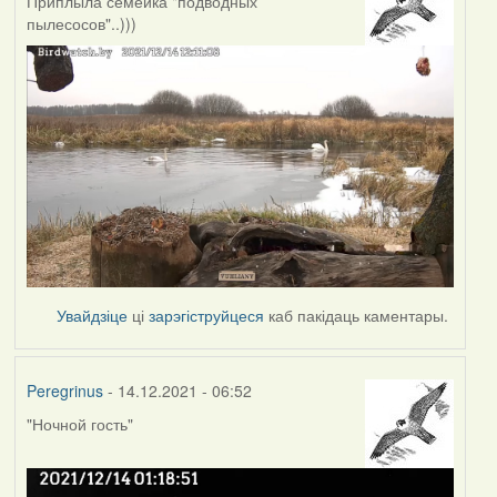
Приплыла семейка "подводных
пылесосов"..)))
Увайдзіце
ці
зарэгіструйцеся
каб пакідаць каментары.
Peregrinus
- 14.12.2021 - 06:52
"Ночной гость"