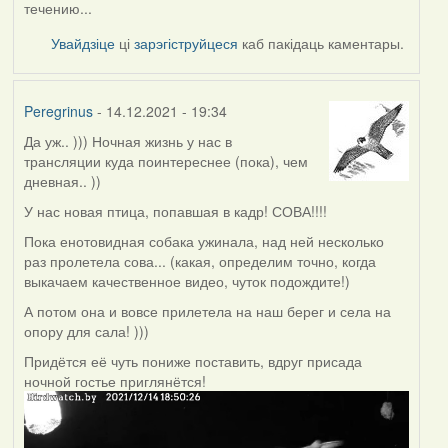
течению...
Увайдзіце
ці
зарэгіструйцеся
каб пакідаць каментары.
Peregrinus
- 14.12.2021 - 19:34
Да уж.. ))) Ночная жизнь у нас в
трансляции куда поинтереснее (пока), чем
дневная.. ))
У нас новая птица, попавшая в кадр! СОВА!!!!
Пока енотовидная собака ужинала, над ней несколько
раз пролетела сова... (какая, определим точно, когда
выкачаем качественное видео, чуток подождите!)
А потом она и вовсе прилетела на наш берег и села на
опору для сала! )))
Придётся её чуть пониже поставить, вдруг присада
ночной гостье приглянётся!