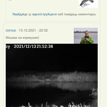
In
reply
to
Увайдзіце
ці
зарэгіструйцеся
каб пакідаць каментары.
by
corvus
corvus
- 13.12.2021 - 22:32
Мышка на кормушке)