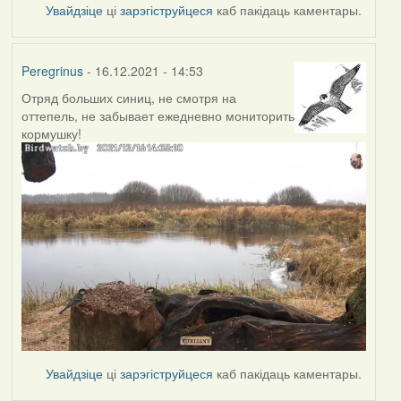
Увайдзіце
ці
зарэгіструйцеся
каб пакідаць каментары.
Peregrinus
- 16.12.2021 - 14:53
Отряд больших синиц, не смотря на
оттепель, не забывает ежедневно мониторить
кормушку!
Увайдзіце
ці
зарэгіструйцеся
каб пакідаць каментары.