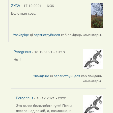
ZXCV
- 17.12.2021 - 16:36
Болотная сова.
In
reply
to
by
Увайдзіце
ці
зарэгіструйцеся
каб пакідаць каментары.
Peregrinus
Peregrinus
- 18.12.2021 - 10:18
Нет!
In
reply
to
Увайдзіце
ці
зарэгіструйцеся
каб пакідаць
by
каментары.
ZXCV
Peregrinus
- 18.12.2021 - 23:31
Это голос белолобого гуся! Птица
In
летала над рекой, а, возможно, и