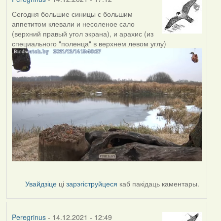
Сегодня большие синицы с большим
аппетитом клевали и несоленое сало
(верхний правый угол экрана), и арахис (из
специального "поленца" в верхнем левом углу)
Увайдзіце
ці
зарэгіструйцеся
каб пакідаць каментары.
Peregrinus
- 14.12.2021 - 12:49