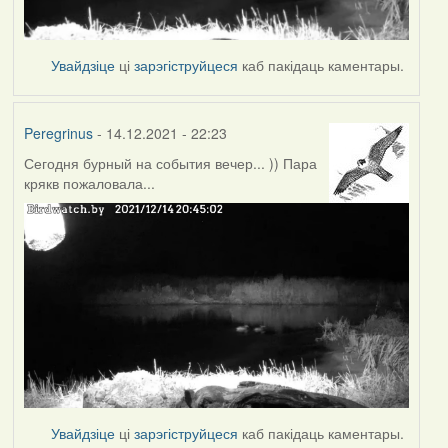
Увайдзіце
ці
зарэгіструйцеся
каб пакідаць каментары.
Peregrinus
- 14.12.2021 - 22:23
Сегодня бурный на события вечер... )) Пара
крякв пожаловала...
Увайдзіце
ці
зарэгіструйцеся
каб пакідаць каментары.