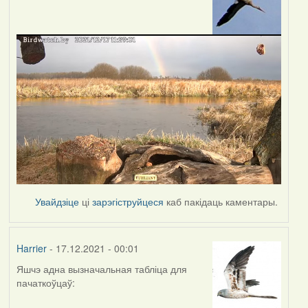
Увайдзіце
ці
зарэгіструйцеся
каб пакідаць каментары.
Harrier
- 17.12.2021 - 00:01
Яшчэ адна вызначальная табліца для
пачаткоўцаў: