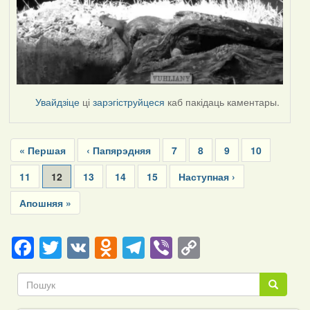
Увайдзіце
ці
зарэгіструйцеся
каб пакідаць каментары.
Pagination
First
« Першая
Previous
‹ Папярэдняя
Page
7
Page
8
Page
9
Page
10
page
page
Page
11
Current
12
Page
13
Page
14
Page
15
Next
Наступная ›
page
page
Last
Апошняя »
page
Facebook
Twitter
VK
Odnoklassniki
Telegram
Viber
Copy
Link
Пошук
Пошук