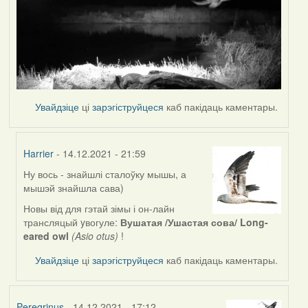
Увайдзіце
ці
зарэгіструйцеся
каб пакідаць каментары.
Harrier
- 14.12.2021 - 21:59
Ну вось - знайшлі сталоўку мышы, а
In
мышэй знайшла сава)
reply
to
Новы від для гэтай зімы і он-лайн
by
трансляцый yвогуле:
Вушатая /Ушастая сова/ Long-
Peregrinus
eared owl
(Asio otus)
!
Увайдзіце
ці
зарэгіструйцеся
каб пакідаць каментары.
Peregrinus
- 14.12.2021 - 17:12