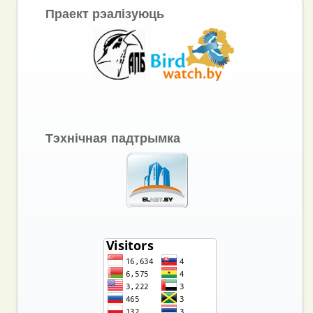
Праект рэалізуюць
Тэхнічная падтрымка