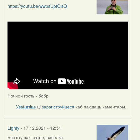
https://youtu.be/wwpsUptCisQ
Ночной гость - бобр.
Увайдзіце
ці
зарэгіструйцеся
каб пакідаць каментары.
Lighty
- 17.12.2021 - 12:51
Бяз птушак, затое, вясёлка