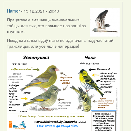
Harrier
- 15.12.2021 - 20:40
Працягваем змяшчаць вызначальныя
табіцы для тых, хто пачынае назіранні за
птушкамі.
Ніводны з гэтых відаў яшчэ не адзначаны пад час гэтай
трансляцыі, але ўсё яшчэ наперадзе!