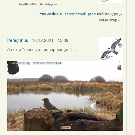
reply
садилась на воду...
to
by
Увайдзіце
ці
зарэгіструйцеся
каб пакідаць
Peregrinus
каментары.
Peregrinus
- 16.12.2021 - 15:09
А вот и "главные проверяющие"....