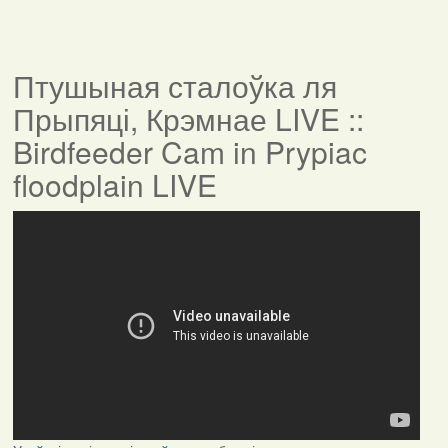
Птушыная сталоўка ля
Прыпяці, Крэмнае LIVE ::
Birdfeeder Cam in Prypiac
floodplain LIVE