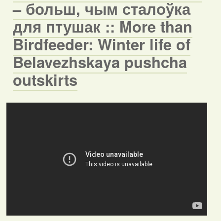
– больш, чым сталоўка
для птушак :: More than
Birdfeeder: Winter life of
Belavezhskaya pushcha
outskirts