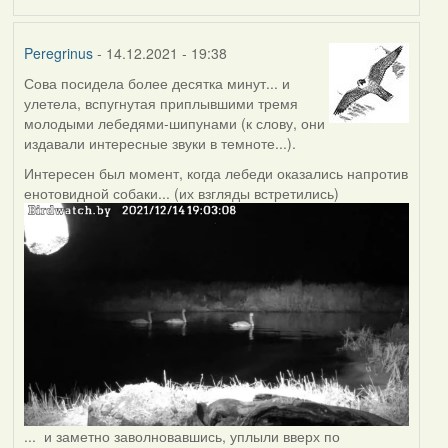
Peregrinus
- 14.12.2021 - 19:38
Сова посидела более десятка минут... и
улетела, вспугнутая приплывшими тремя
молодыми лебедями-шипунами (к слову, они
издавали интересные звуки в темноте...).
Интересен был момент, когда лебеди оказались напротив
енотовидной собаки... (их взгляды встретились)
... и заметно заволновавшись, уплыли вверх по