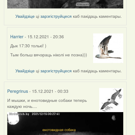
Увайдзіце
ці
зарэгіструйцеся
каб пакідаць каментары.
Harrier
- 15.12.2021 - 20:36
Дык 17:30 толькі! )
In
reply
Тым больш вячэраць ніколі не позна)))
to
by
Увайдзіце
ці
зарэгіструйцеся
каб пакідаць каментары.
Peregrinus
Peregrinus
- 15.12.2021 - 00:33
И мышки, и енотовидные собаки теперь
каждую ночь....