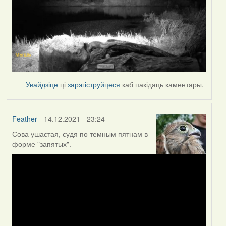
Увайдзіце
ці
зарэгіструйцеся
каб пакідаць каментары.
Feather
- 14.12.2021 - 23:24
Сова ушастая, судя по темным пятнам в
форме "запятых".