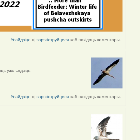
Увайдзіце
ці
зарэгіструйцеся
каб пакідаць каментары.
яць ужо сядзіць.
Увайдзіце
ці
зарэгіструйцеся
каб пакідаць каментары.