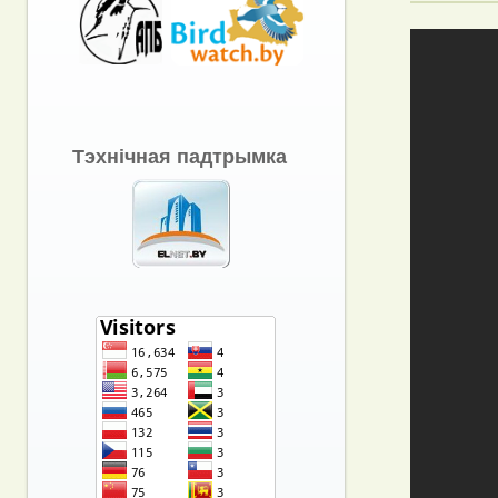
Тэхнічная падтрымка