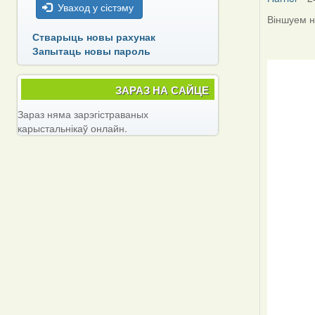
Уваход у сістэму
Віншуем на
Стварыць новы рахунак
Запытаць новы пароль
ЗАРАЗ НА САЙЦЕ
Зараз няма зарэгістраваных
карыстальнікаў онлайн.