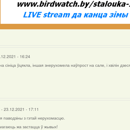
.12.2021 - 16:24
на сініца ўцякла, іншая знерухомела наўпрост на сале, і хвілін дзес
- 23.12.2021 - 17:11
я паводзіны з гэтай нерухомасцю.
магаюць жа застацца ў жывых!