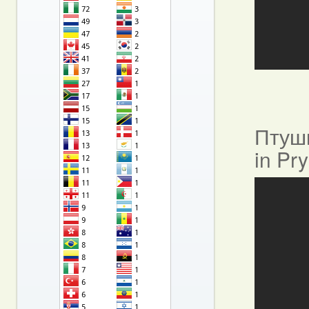
Птушы
in Pr