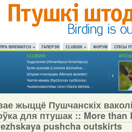
ПРА BIRDWATCH
ГАЛЕРЭЯ
CLUB200
ФОРУМ
СПІСЫ П
CLUB200
АПОШ
Хадулачнік (Himantopus himantopus)
Кулік-гразевік (Limicola falcinellus…
Шчурка-пчалаедка (Merops apiaster)
Чапля-кваква (Nycticorax nycticorax)
Чырвонаваллёвы гагач (Gavia stellata…
вае жыццё Пушчанскіх вакол
ўка для птушак :: More than Bi
vezhskaya pushcha outskirts