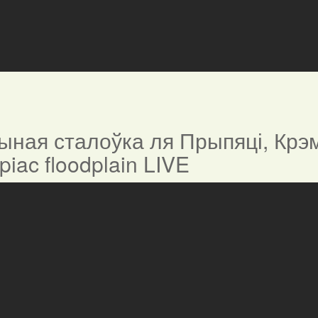
ная сталоўка ля Прыпяці, Крэм
ypiac floodplain LIVE