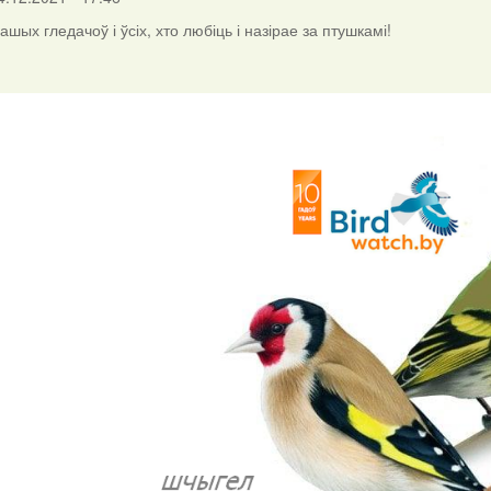
шых гледачоў і ўсіх, хто любіць і назірае за птушкамі!