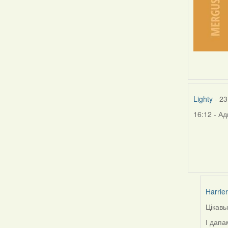
Lighty
- 23
16:12 - Ад
Harrier
Цікавы
In
reply
І дапа