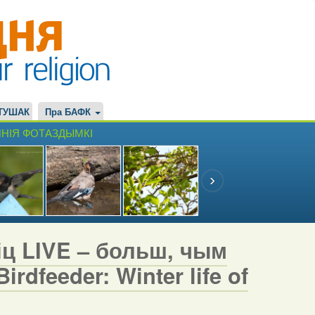
ТУШАК
Пра БАФК
НІЯ ФОТАЗДЫМКІ
іц LIVE – больш, чым
rdfeeder: Winter life of