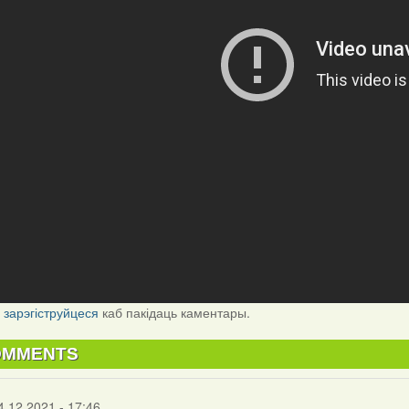
і
зарэгіструйцеся
каб пакідаць каментары.
OMMENTS
4.12.2021 - 17:46