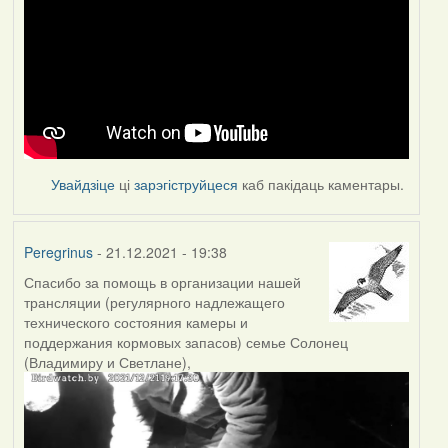
Увайдзіце
ці
зарэгіструйцеся
каб пакідаць каментары.
Peregrinus
- 21.12.2021 - 19:38
Спасибо за помощь в организации нашей
трансляции (регулярного надлежащего
технического состояния камеры и
поддержания кормовых запасов) семье Солонец
(Владимиру и Светлане),