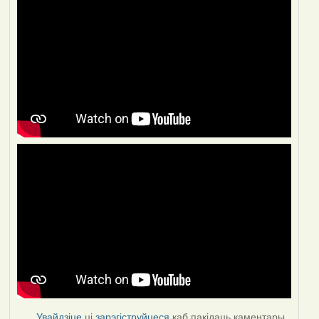
Увайдзіце
ці
зарэгіструйцеся
каб пакідаць каментары.