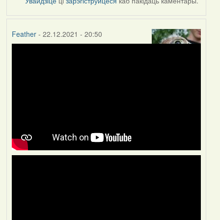
Увайдзіце
ці
зарэгіструйцеся
каб пакідаць каментары.
Feather
- 22.12.2021 - 20:50