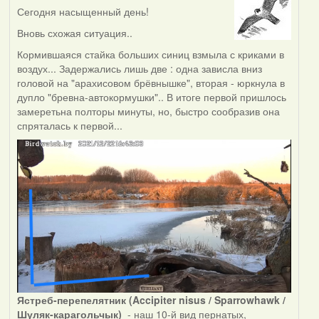
Сегодня насыщенный день!
Вновь схожая ситуация..
Кормившаяся стайка больших синиц взмыла с криками в
воздух... Задержались лишь две : одна зависла вниз
головой на "арахисовом брёвнышке", вторая - юркнула в
дупло "бревна-автокормушки".. В итоге первой пришлось
замеретьна полторы минуты, но, быстро сообразив она
спряталась к первой...
Ястреб-перепелятник (Accipiter nisus / Sparrowhawk /
Шуляк-карагольчык)
- наш 10-й вид пернатых,