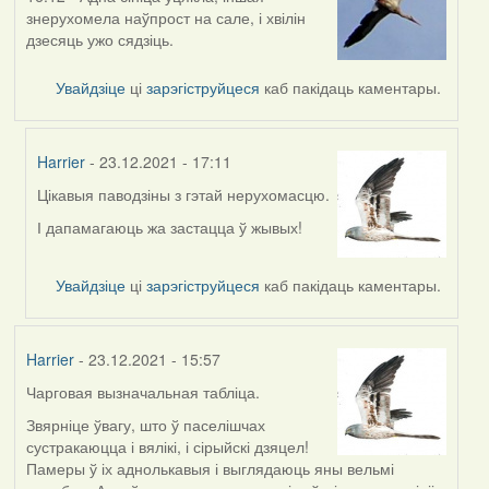
знерухомела наўпрост на сале, і хвілін
дзесяць ужо сядзіць.
Увайдзіце
ці
зарэгіструйцеся
каб пакідаць каментары.
Harrier
- 23.12.2021 - 17:11
Цікавыя паводзіны з гэтай нерухомасцю.
In
reply
І дапамагаюць жа застацца ў жывых!
to
by
Увайдзіце
ці
зарэгіструйцеся
каб пакідаць каментары.
Lighty
Harrier
- 23.12.2021 - 15:57
Чарговая вызначальная табліца.
Звярніце ўвагу, што ў паселішчах
сустракаюцца і вялікі, і сірыйскі дзяцел!
Памеры ў іх аднолькавыя і выглядаюць яны вельмі