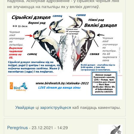
падобна. Асноўнае адрозненне - у сірыйскіх чорныя лініі
не злучаюцца на патыліцы як у вялікіх дзятлаў.
Увайдзіце
ці
зарэгіструйцеся
каб пакідаць каментары.
Peregrinus
- 23.12.2021 - 14:29