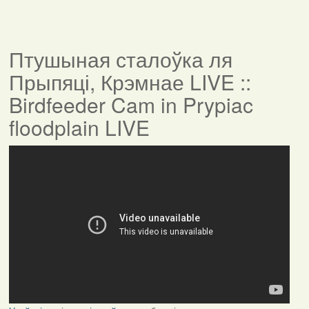
Птушыная сталоўка ля
Прыпяці, Крэмнае LIVE ::
Birdfeeder Cam in Prypiac
floodplain LIVE