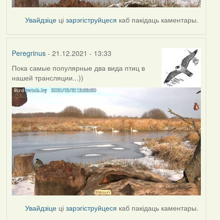
Увайдзіце
ці
зарэгіструйцеся
каб пакідаць каментары.
Peregrinus
- 21.12.2021 - 13:33
Пока самые популярные два вида птиц в
нашей трансляции...))
Увайдзіце
ці
зарэгіструйцеся
каб пакідаць каментары.