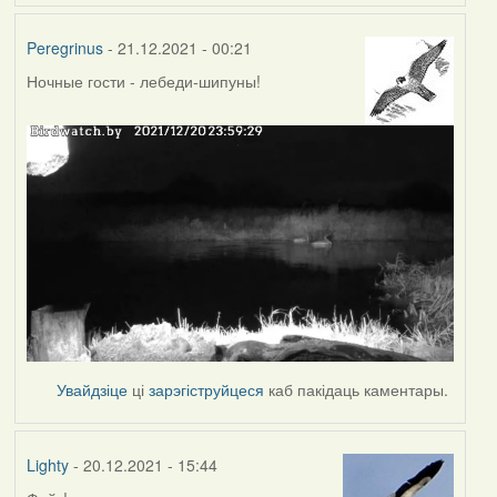
Peregrinus
- 21.12.2021 - 00:21
Ночные гости - лебеди-шипуны!
Увайдзіце
ці
зарэгіструйцеся
каб пакідаць каментары.
Lighty
- 20.12.2021 - 15:44