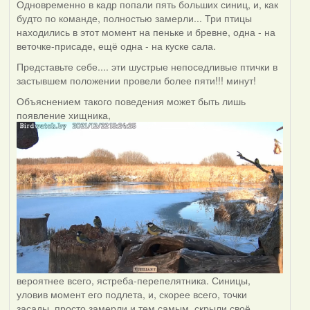
Одновременно в кадр попали пять больших синиц, и, как
будто по команде, полностью замерли... Три птицы
находились в этот момент на пеньке и бревне, одна - на
веточке-присаде, ещё одна - на куске сала.
Представьте себе.... эти шустрые непоседливые птички в
застывшем положении провели более пяти!!! минут!
Объяснением такого поведения может быть лишь
появление хищника,
вероятнее всего, ястреба-перепелятника. Синицы,
уловив момент его подлета, и, скорее всего, точки
засады, просто замерли и тем самым, скрыли своё