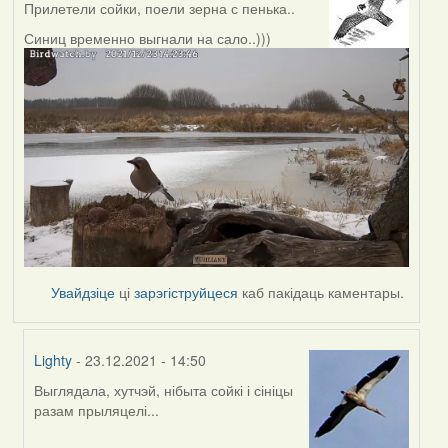
Прилетели сойки, поели зерна с пенька..
Синиц временно выгнали на сало..)))
Увайдзіце
ці
зарэгіструйцеся
каб пакідаць каментары.
Lighty
- 23.12.2021 - 14:50
Выглядала, хутчэй, нібыта сойкі і сініцы
In
разам прыляцелі...
reply
to