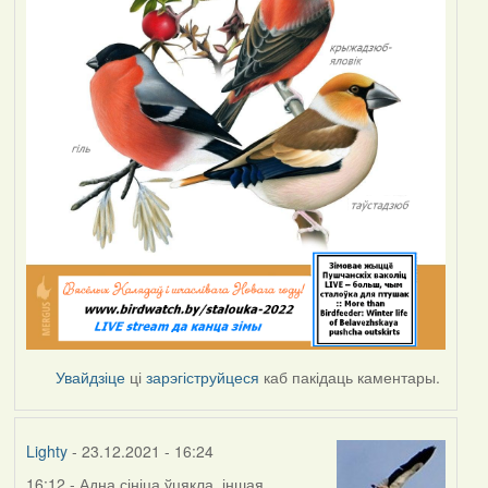
Увайдзіце
ці
зарэгіструйцеся
каб пакідаць каментары.
Lighty
- 23.12.2021 - 16:24
16:12 - Адна сініца ўцякла, іншая