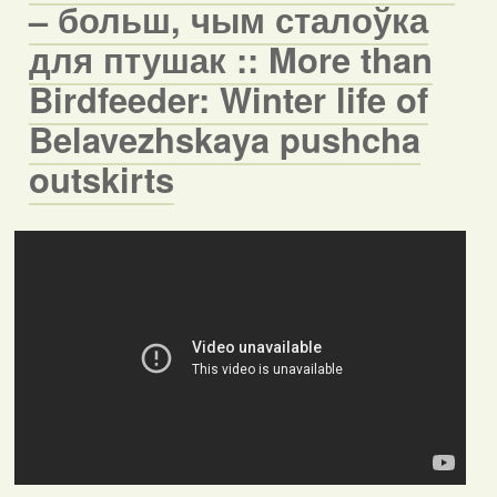
– больш, чым сталоўка
для птушак :: More than
Birdfeeder: Winter life of
Belavezhskaya pushcha
outskirts