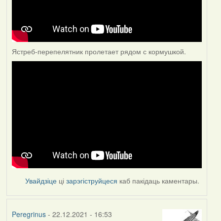
Ястреб-перепелятник пролетает рядом с кормушкой.
Увайдзіце
ці
зарэгіструйцеся
каб пакідаць каментары.
Peregrinus
- 22.12.2021 - 16:53