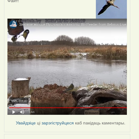
Файт!
Увайдзіце
ці
зарэгіструйцеся
каб пакідаць каментары.