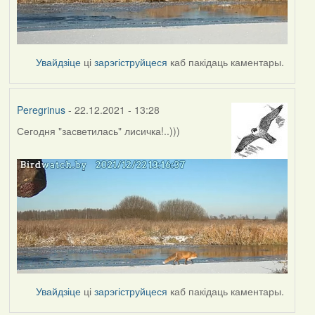
Увайдзіце
ці
зарэгіструйцеся
каб пакідаць каментары.
Peregrinus
- 22.12.2021 - 13:28
Сегодня "засветилась" лисичка!..)))
Увайдзіце
ці
зарэгіструйцеся
каб пакідаць каментары.