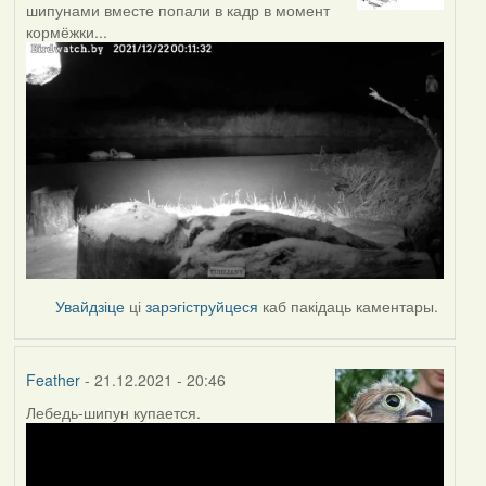
шипунами вместе попали в кадр в момент
кормёжки...
Увайдзіце
ці
зарэгіструйцеся
каб пакідаць каментары.
Feather
- 21.12.2021 - 20:46
Лебедь-шипун купается.