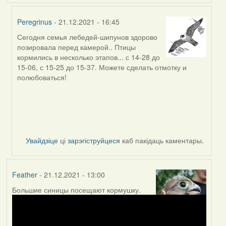
Peregrinus
- 21.12.2021 - 16:45
Сегодня семья лебедей-шипунов здорово
In
позировала перед камерой.. Птицы
reply
кормились в несколько этапов... с 14-28 до
to
15-06, с 15-25 до 15-37. Можете сделать отмотку и
by
полюбоваться!
Peregrinus
Увайдзіце
ці
зарэгіструйцеся
каб пакідаць каментары.
Feather
- 21.12.2021 - 13:00
Большие синицы посещают кормушку.