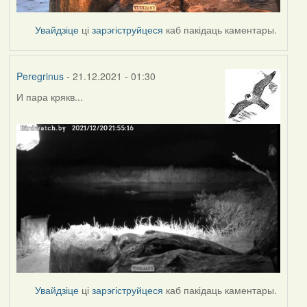
Увайдзіце
ці
зарэгіструйцеся
каб пакідаць каментары.
Peregrinus
- 21.12.2021 - 01:30
И пара крякв...
Увайдзіце
ці
зарэгіструйцеся
каб пакідаць каментары.