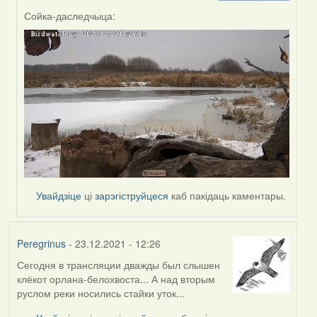
by
Сойка-даследчыца:
Peregrinus
Увайдзіце
ці
зарэгіструйцеся
каб пакідаць каментары.
Peregrinus
- 23.12.2021 - 12:26
Сегодня в трансляции дважды был слышен
клёкот орлана-белохвоста... А над вторым
руслом реки носились стайки уток...