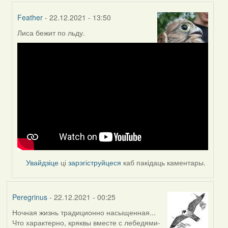
Feather
- 22.12.2021 - 13:50
Лиса бежит по льду.
In
reply
to
by
Peregrinus
Увайдзіце
ці
зарэгіструйцеся
каб пакідаць каментары.
Peregrinus
- 22.12.2021 - 00:25
Ночная жизнь традиционно насыщенная...
Что характерно, кряквы вместе с лебедями-