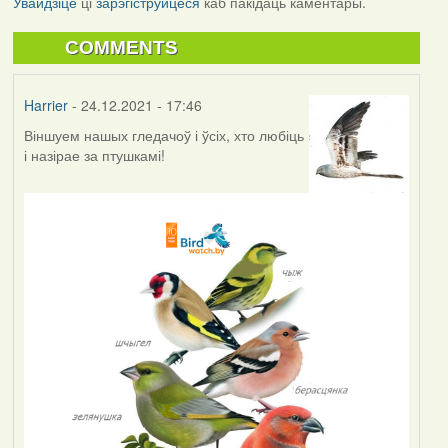
Увайдзіце
ці
зарэгіструйцеся
каб пакідаць каментары.
COMMENTS
Harrier
- 24.12.2021 - 17:46
Віншуем нашых гледачоў і ўсіх, хто любіць
і назірае за птушкамі!