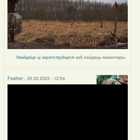
Увайдзіце
ці
зарэгіструйцеся
каб пакідаць каментары.
Feather
- 25.02.2023 - 12:54