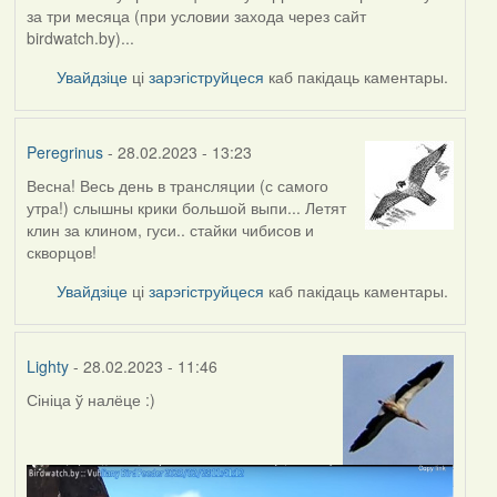
за три месяца (при условии захода через сайт
birdwatch.by)...
Увайдзіце
ці
зарэгіструйцеся
каб пакідаць каментары.
Peregrinus
- 28.02.2023 - 13:23
Весна! Весь день в трансляции (с самого
утра!) слышны крики большой выпи... Летят
клин за клином, гуси.. стайки чибисов и
скворцов!
Увайдзіце
ці
зарэгіструйцеся
каб пакідаць каментары.
Lighty
- 28.02.2023 - 11:46
Сініца ў налёце :)