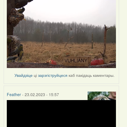
Увайдзіце
ці
зарэгіструйцеся
каб пакідаць каментары.
Feather
- 23.02.2023 - 15:57