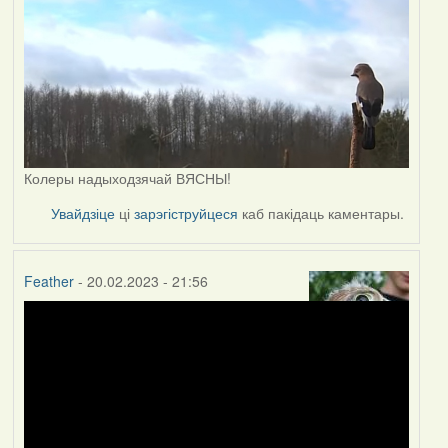
Колеры надыходзячай ВЯСНЫ!
Увайдзіце
ці
зарэгіструйцеся
каб пакідаць каментары.
Feather
- 20.02.2023 - 21:56