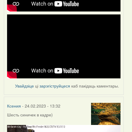
Увайдзіце
ці
зарэгіструйцеся
каб пакідаць каментары.
Ксения
- 24.02.2023 - 13:32
Шесть синичек в кадре)