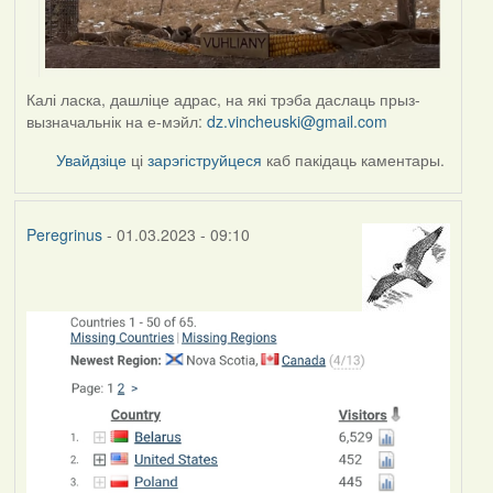
Калі ласка, дашліце адрас, на які трэба даслаць прыз-
вызначальнік на е-мэйл:
dz.vincheuski@gmail.com
Увайдзіце
ці
зарэгіструйцеся
каб пакідаць каментары.
Peregrinus
- 01.03.2023 - 09:10