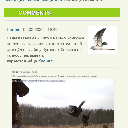
COMMENTS
Harrier
- 04.03.2023 - 19:46
Рады паведаміць, што ў нашым конкурсе
на лепшы скрыншот лютага з птушынай
сталоўкі он-лайн у Вуглянах большасцю
галасоў
перамагла
карыстальніца
Ксения
: