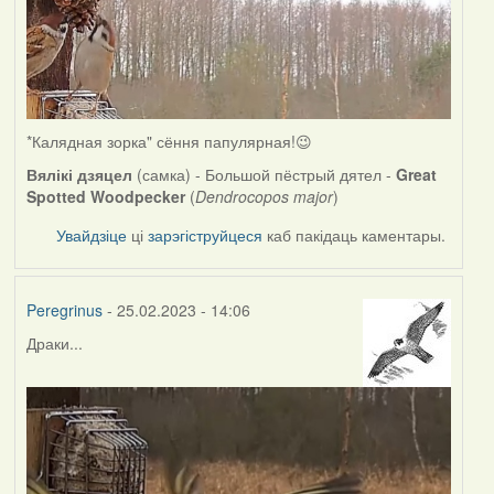
*Калядная зорка" сёння папулярная!😉
Вялікі дзяцел
(самка) - Большой пёстрый дятел -
Great
Spotted Woodpecker
(
Dendrocopos major
)
Увайдзіце
ці
зарэгіструйцеся
каб пакідаць каментары.
Peregrinus
- 25.02.2023 - 14:06
Драки...