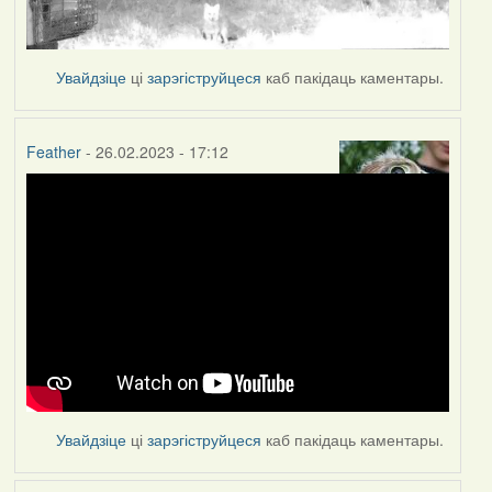
Увайдзіце
ці
зарэгіструйцеся
каб пакідаць каментары.
Feather
- 26.02.2023 - 17:12
Увайдзіце
ці
зарэгіструйцеся
каб пакідаць каментары.