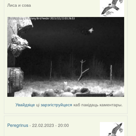
Лиса и сова
Увайдзіце
ці
зарэгіструйцеся
каб пакідаць каментары.
Peregrinus
- 22.02.2023 - 20:00