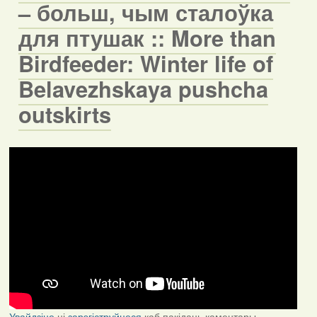
– больш, чым сталоўка
для птушак :: More than
Birdfeeder: Winter life of
Belavezhskaya pushcha
outskirts
Увайдзіце
ці
зарэгіструйцеся
каб пакідаць каментары.