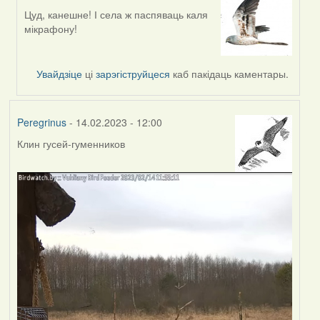
Цуд, канешне! І села ж паспяваць каля
In
мікрафону!
reply
to
by
Увайдзіце
ці
зарэгіструйцеся
каб пакідаць каментары.
Feather
Peregrinus
- 14.02.2023 - 12:00
Клин гусей-гуменников