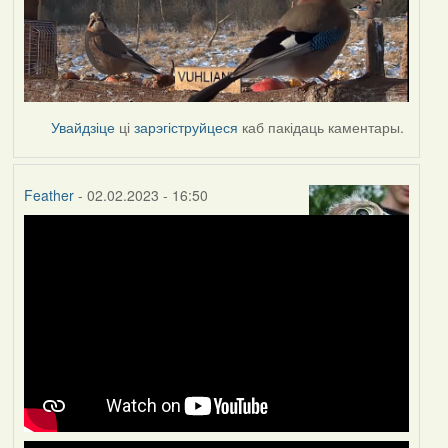
Увайдзіце
ці
зарэгіструйцеся
каб пакідаць каментары.
Feather
- 02.02.2023 - 16:50