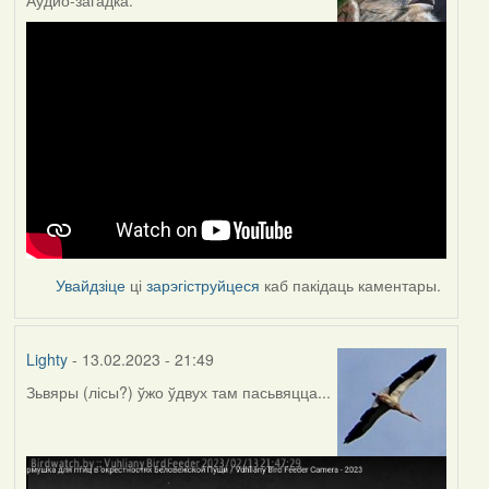
Увайдзіце
ці
зарэгіструйцеся
каб пакідаць каментары.
Lighty
- 13.02.2023 - 21:49
Зьвяры (лісы?) ўжо ўдвух там пасьвяцца...