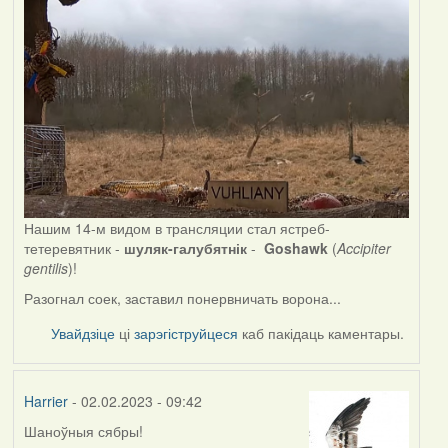
Нашим 14-м видом в трансляции стал ястреб-
тетеревятник -
шуляк-галубятнік
-
Goshawk
(
Accipiter
gentilis
)!
Разогнал соек, заставил понервничать ворона...
Увайдзіце
ці
зарэгіструйцеся
каб пакідаць каментары.
Harrier
- 02.02.2023 - 09:42
Шаноўныя сябры!