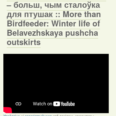
– больш, чым сталоўка
для птушак :: More than
Birdfeeder: Winter life of
Belavezhskaya pushcha
outskirts
Увайдзіце
ці
зарэгіструйцеся
каб пакідаць каментары.