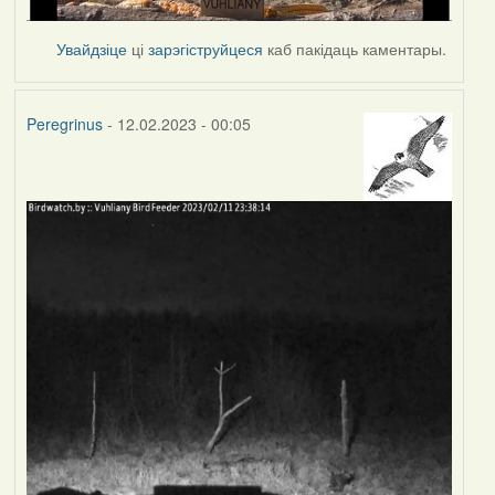
Увайдзіце
ці
зарэгіструйцеся
каб пакідаць каментары.
Peregrinus
- 12.02.2023 - 00:05