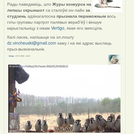
Рады паведаміць, што
Журы конкурса на
лепшы скрыншот
са сталоўкі он-лайн
за
студзень
адзінагалосна
прызнала пераможным
вось
гэты групавы партрэт палявых вераб'ёў і віншуе
карыстальніцу з нікам
Vertigo
, якая яго змясціла.
Калі ласка, напішыце на эл.пошту
dz.vincheuski@gmail.com
каму і на які адрас выслаць
прыз-вызначальнік.