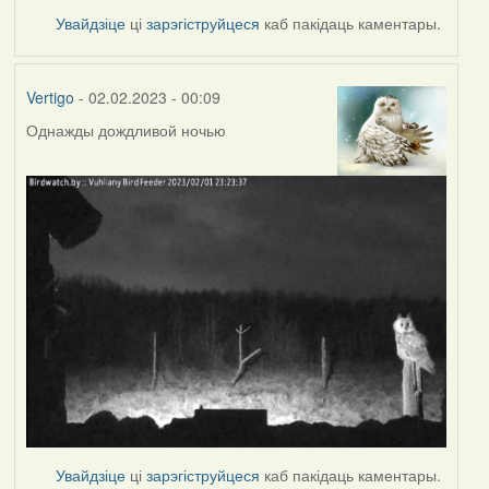
Увайдзіце
ці
зарэгіструйцеся
каб пакідаць каментары.
Vertigo
- 02.02.2023 - 00:09
Однажды дождливой ночью
Увайдзіце
ці
зарэгіструйцеся
каб пакідаць каментары.