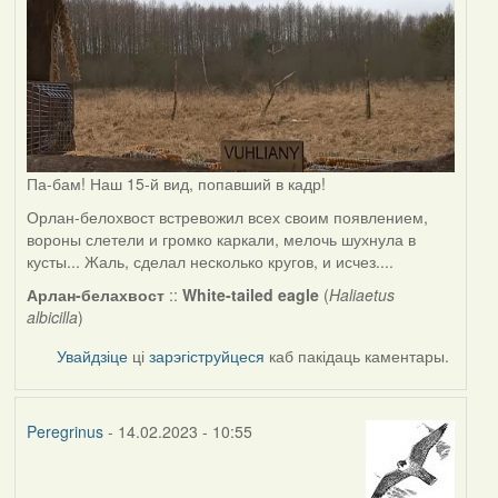
Па-бам! Наш 15-й вид, попавший в кадр!
Орлан-белохвост встревожил всех своим появлением,
вороны слетели и громко каркали, мелочь шухнула в
кусты... Жаль, сделал несколько кругов, и исчез....
Арлан-белахвост
::
White-tailed eagle
(
Haliaetus
albicilla
)
Увайдзіце
ці
зарэгіструйцеся
каб пакідаць каментары.
Peregrinus
- 14.02.2023 - 10:55