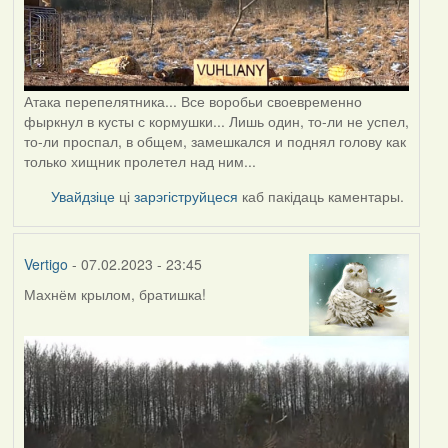
Атака перепелятника... Все воробьи своевременно
фыркнул в кусты с кормушки... Лишь один, то-ли не успел,
то-ли проспал, в общем, замешкался и поднял голову как
только хищник пролетел над ним...
Увайдзіце
ці
зарэгіструйцеся
каб пакідаць каментары.
Vertigo
- 07.02.2023 - 23:45
Махнём крылом, братишка!