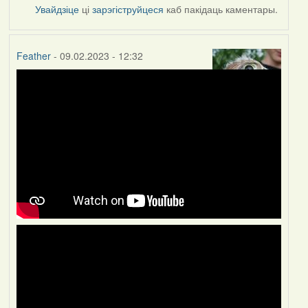
Увайдзіце
ці
зарэгіструйцеся
каб пакідаць каментары.
Feather
- 09.02.2023 - 12:32