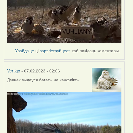
Увайдзіце
ці
зарэгіструйцеся
каб пакідаць каментары.
Vertigo
- 07.02.2023 - 02:06
Дзянёк выдаўся багаты на канфлікты