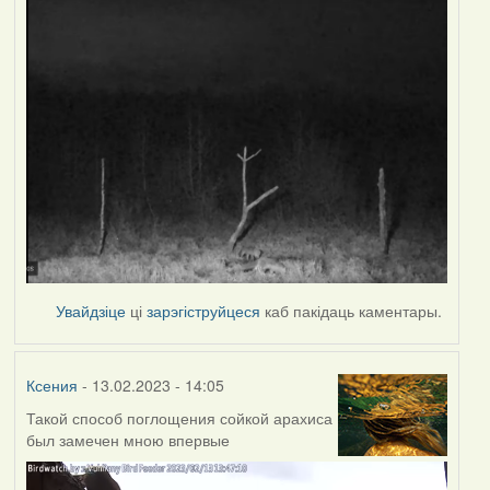
Увайдзіце
ці
зарэгіструйцеся
каб пакідаць каментары.
Ксения
- 13.02.2023 - 14:05
Такой способ поглощения сойкой арахиса
был замечен мною впервые