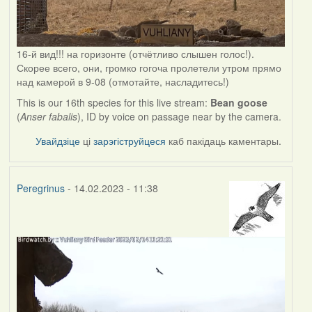
16-й вид!!! на горизонте (отчётливо слышен голос!).
Скорее всего, они, громко гогоча пролетели утром прямо
над камерой в 9-08 (отмотайте, насладитесь!)
This is our 16th species for this live stream:
Bean goose
(
Anser fabalis
), ID by voice on passage near by the camera.
Увайдзіце
ці
зарэгіструйцеся
каб пакідаць каментары.
Peregrinus
- 14.02.2023 - 11:38