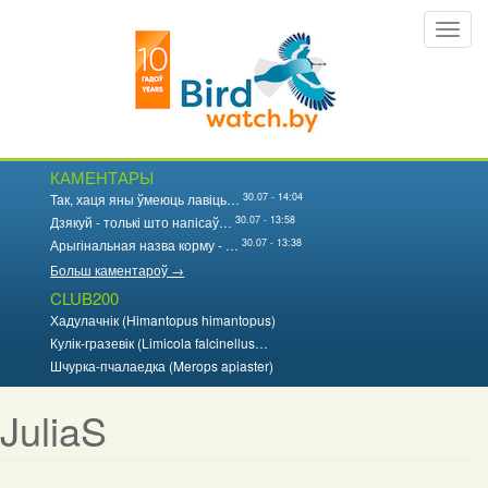
Перайсці
Toggl
да
navig
асноўнага
змесціва
КАМЕНТАРЫ
30.07 - 14:04
Так, хаця яны ўмеюць лавіць…
30.07 - 13:58
Дзякуй - толькі што напісаў…
30.07 - 13:38
Арыгінальная назва корму - …
Больш каментароў →
CLUB200
Хадулачнік (Himantopus himantopus)
Кулік-гразевік (Limicola falcinellus…
Шчурка-пчалаедка (Merops apiaster)
JuliaS