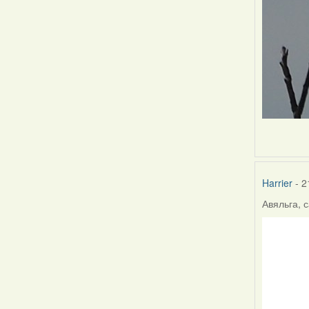
Harrier
- 2
Авяльга, с