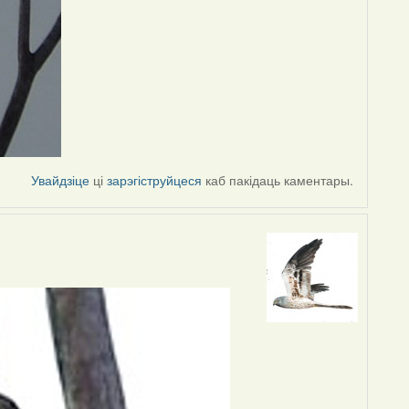
Увайдзіце
ці
зарэгіструйцеся
каб пакідаць каментары.