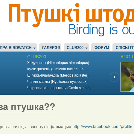
ПРА BIRDWATCH
ГАЛЕРЭЯ
CLUB200
ФОРУМ
СПІСЫ П
CLUB200
АПОШ
Хадулачнік (Himantopus himantopus)
Кулік-гразевік (Limicola falcinellus…
Шчурка-пчалаедка (Merops apiaster)
Чапля-кваква (Nycticorax nycticorax)
Чырвонаваллёвы гагач (Gavia stellata…
за птушка??
 вызначыць - вось тут інфармацыя
http://www.facebook.com/profi