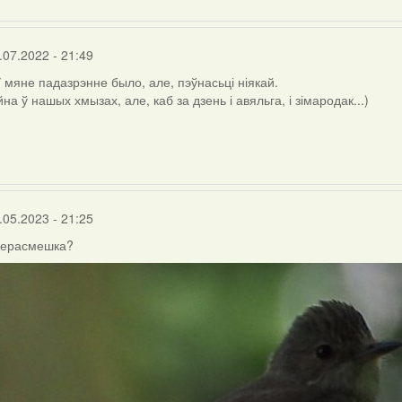
.07.2022 - 21:49
У мяне падазрэнне было, але, пэўнасьці ніякай.
на ў нашых хмызах, але, каб за дзень і авяльга, і зімародак...)
.05.2023 - 21:25
перасмешка?