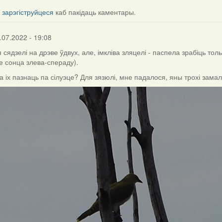
і
зарэгіструйцеся
каб пакідаць каментары.
.07.2022 - 19:08
 сядзелі на дрэве ўдвух, але, імкліва зляцелі - паспела зрабіць тол
е сонца злева-спераду).
а іх пазнаць па сілуэце? Для зязюлі, мне падалося, яны трохі зама