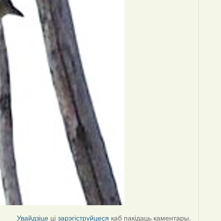
Увайдзіце
ці
зарэгіструйцеся
каб пакідаць каментары.