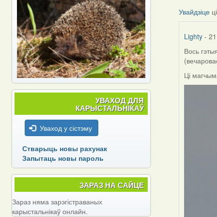
Увайдзіце
ц
Lighty
- 21
Вось гэтыя
(вечарова
Ці магчым
УВАХОД ДЛЯ
КАРЫСТАЛЬНІКАЎ
Уваход у сістэму
Стварыць новы рахунак
Запытаць новы пароль
ЗАРАЗ НА САЙЦЕ
Зараз няма зарэгістраваных
карыстальнікаў онлайн.