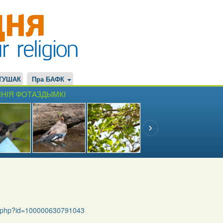
ТУШАК
Пра БАФК
НІЯ ФОТАЗДЫМКІ
le.php?id=100000630791043