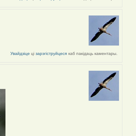
Увайдзіце
ці
зарэгіструйцеся
каб пакідаць каментары.