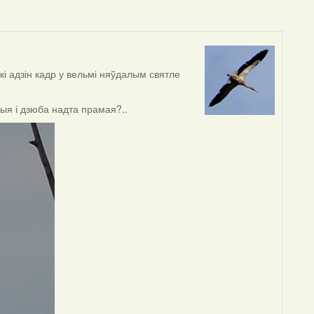
ькі адзін кадр у вельмі няўдалым святле
лыя і дзюба надта прамая?..