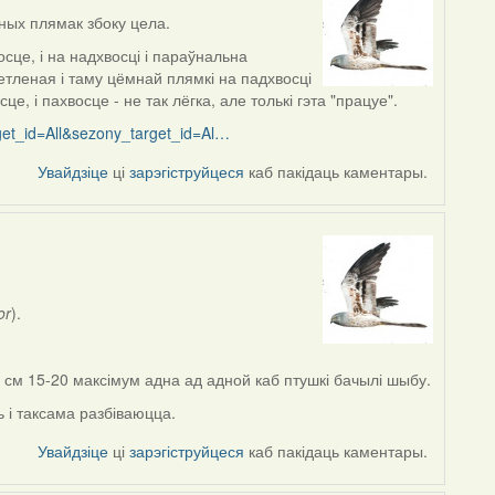
ных плямак збоку цела.
це, і на надхвосці і параўнальна
тленая і таму цёмнай плямкі на падхвосці
, і пахвосце - не так лёгка, але толькі гэта "працуе".
rget_id=All&sezony_target_id=Al…
Увайдзіце
ці
зарэгіструйцеся
каб пакідаць каментары.
or
).
ю см 15-20 максімум адна ад адной каб птушкі бачылі шыбу.
 і таксама разбіваюцца.
Увайдзіце
ці
зарэгіструйцеся
каб пакідаць каментары.