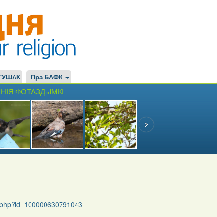
ТУШАК
Пра БАФК
НІЯ ФОТАЗДЫМКІ
le.php?id=100000630791043