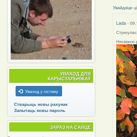
Увайдзіце
ц
Lada
- 09.
Стукнулас
Нясвіжскі
УВАХОД ДЛЯ
КАРЫСТАЛЬНІКАЎ
Уваход у сістэму
Стварыць новы рахунак
Запытаць новы пароль
ЗАРАЗ НА САЙЦЕ