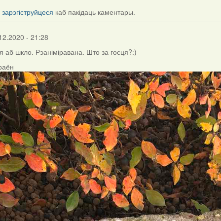
і
зарэгіструйцеся
каб пакідаць каментары.
12.2020 - 21:28
я аб шкло. Рэаніміравана. Што за госця?:)
 раён