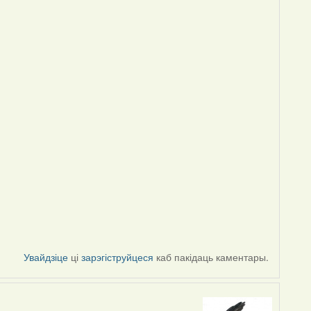
Увайдзіце
ці
зарэгіструйцеся
каб пакідаць каментары.