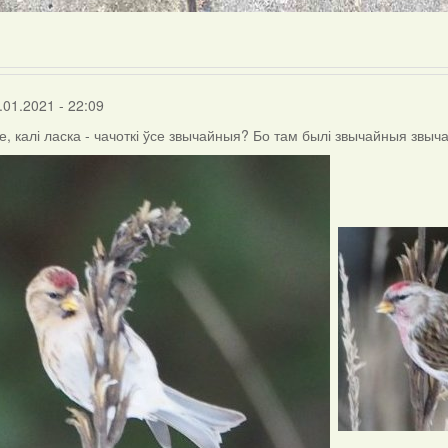
.01.2021 - 22:09
, калі ласка - чачоткі ўсе звычайныя? Бо там былі звычайныя звыч