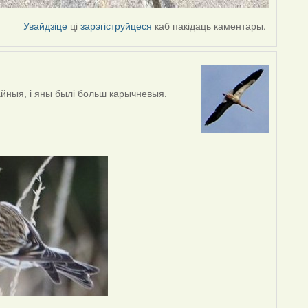
Увайдзіце
ці
зарэгіструйцеся
каб пакідаць каментары.
айныя, і яны былі больш карычневыя.