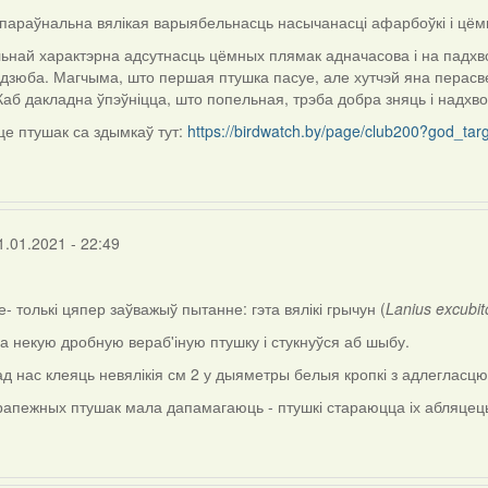
 параўнальна вялікая варыябельнасць насычанасці афарбоўкі і цём
ьнай характэрна адсутнасць цёмных плямак адначасова і на падхвос
 дзюба. Магчыма, што першая птушка пасуе, але хутчэй яна перасве
аб дакладна ўпэўніцца, што попельная, трэба добра зняць і надхвосце
е птушак са здымкаў тут:
https://birdwatch.by/page/club200?god_ta
1.01.2021 - 22:49
- толькі цяпер заўважыў пытанне: гэта вялікі грычун (
Lanius excubit
а некую дробную вераб'іную птушку і стукнуўся аб шыбу.
ад нас клеяць невялікія см 2 у дыяметры белыя кропкі з адлегласц
рапежных птушак мала дапамагаюць - птушкі стараюцца іх абляцець