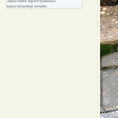
Зараз няма зарэгістраваных
карыстальнікаў онлайн.