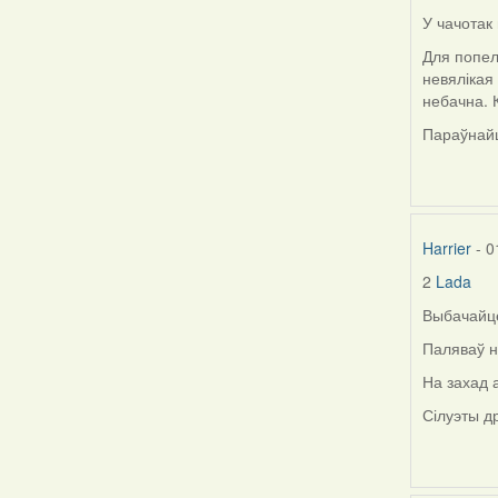
У чачотак
In
reply
Для попел
to
невялікая
by
небачна. К
Lighty
Параўнайц
Harrier
- 0
2
Lada
In
reply
Выбачайце
to
Паляваў н
by
Lada
На захад 
Сілуэты д