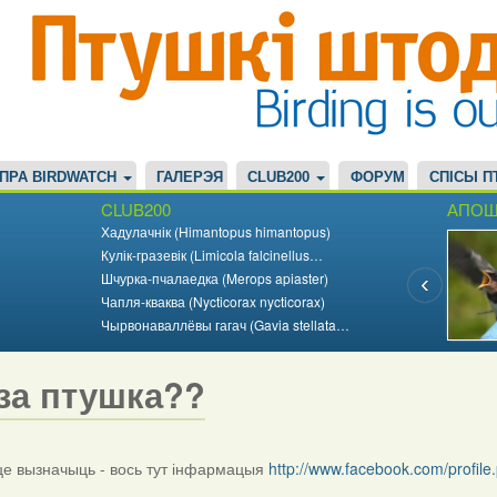
ПРА BIRDWATCH
ГАЛЕРЭЯ
CLUB200
ФОРУМ
СПІСЫ П
CLUB200
АПОШ
Хадулачнік (Himantopus himantopus)
Кулік-гразевік (Limicola falcinellus…
Шчурка-пчалаедка (Merops apiaster)
Чапля-кваква (Nycticorax nycticorax)
Чырвонаваллёвы гагач (Gavia stellata…
за птушка??
 вызначыць - вось тут інфармацыя
http://www.facebook.com/profi