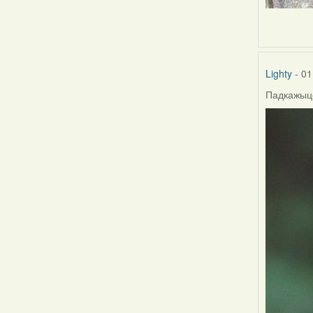
Lighty
- 01
Падкажыце