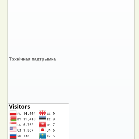
Тэхнічная падтрымка