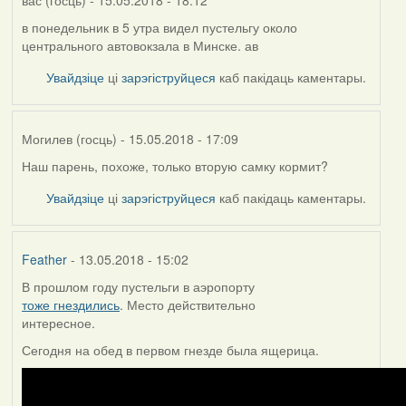
в понедельник в 5 утра видел пустельгу около
центрального автовокзала в Минске. ав
Увайдзіце
ці
зарэгіструйцеся
каб пакідаць каментары.
Могилев (госць)
- 15.05.2018 - 17:09
Наш парень, похоже, только вторую самку кормит?
Увайдзіце
ці
зарэгіструйцеся
каб пакідаць каментары.
Feather
- 13.05.2018 - 15:02
В прошлом году пустельги в аэропорту
тоже гнездились
. Место действительно
интересное.
Сегодня на обед в первом гнезде была ящерица.