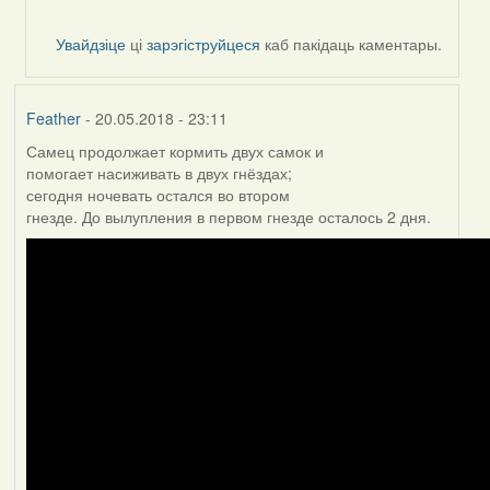
to
by
Увайдзіце
ці
зарэгіструйцеся
каб пакідаць каментары.
Жанна
(госць)
Feather
- 20.05.2018 - 23:11
Самец продолжает кормить двух самок и
помогает насиживать в двух гнёздах;
сегодня ночевать остался во втором
гнезде. До вылупления в первом гнезде осталось 2 дня.