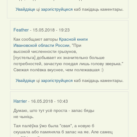
reply
to
Увайдзіце
ці
зарэгіструйцеся
каб пакідаць каментары.
by
Feather
Feather
- 15.05.2018 - 19:23
Как сообщают авторы
Красной книги
In
Ивановской области России
, "При
reply
высокой численности грызунов,
to
[пустельга] добывает их значительно больше
by
потребностей, зачастую поедая лишь голову зверька."
вас
Свежая полёвка вкуснее, чем полежавшая :)
(госць)
Увайдзіце
ці
зарэгіструйцеся
каб пакідаць каментары.
Harrier
- 16.05.2018 - 10:43
Думаю, што тут усё проста - запас бяды
In
не чыніць.
reply
to
Тая палёўка ўжо была "свая", а новую б
by
скушала або памяняла б запас на яе. Але самец