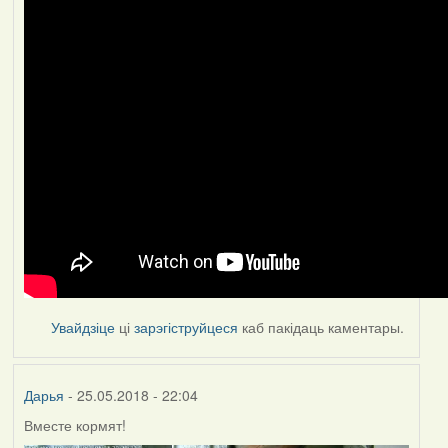
Увайдзіце
ці
зарэгіструйцеся
каб пакідаць каментары.
Дарья
- 25.05.2018 - 22:04
Вместе кормят!