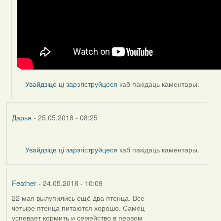
Увайдзіце
ці
зарэгіструйцеся
каб пакідаць каментары.
Дарья
- 25.05.2018 - 08:25
Увайдзіце
ці
зарэгіструйцеся
каб пакідаць каментары.
Feather
- 24.05.2018 - 10:09
22 мая вылупились ещё два птенца. Все
четыре птенца питаются хорошо. Самец
успевает кормить и семейство в первом