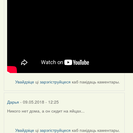
Увайдзіце
ці
зарэгіструйцеся
каб пакідаць каментары.
Дарья
- 09.05.2018 - 12:25
Никого нет дома, а он сидит на яйцах...
Увайдзіце
ці
зарэгіструйцеся
каб пакідаць каментары.