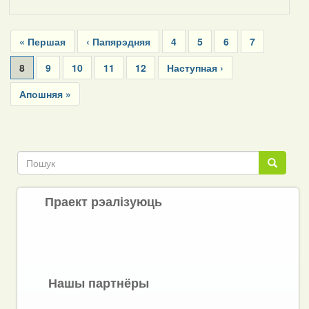
Pagination
First
« Першая
Previous
‹ Папярэдняя
Page
4
Page
5
Page
6
Page
7
page
page
Current
8
Page
9
Page
10
Page
11
Page
12
Next
Наступная ›
page
page
Last
Апошняя »
page
Пошук
Пошук
Праект рэалізуюць
Нашы партнёры