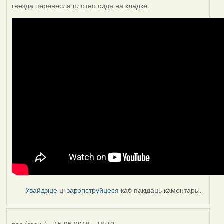
гнезда перенесла плотно сидя на кладке.
Увайдзіце
ці
зарэгіструйцеся
каб пакідаць каментары.
вас (госць)
- 15.05.2018 - 18:12