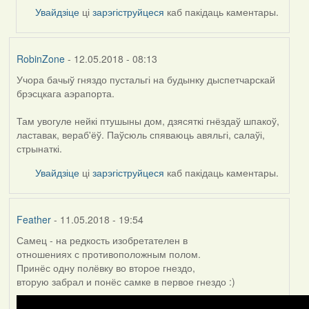
to
Увайдзіце
ці
зарэгіструйцеся
каб пакідаць каментары.
by
Feather
RobinZone
- 12.05.2018 - 08:13
Учора бачыў гняздо пустальгі на будынку дыспетчарскай
брэсцкага аэрапорта.
Там увогуле нейкі птушыны дом, дзясяткі гнёздаў шпакоў,
ластавак, вераб'ёў. Паўсюль спяваюць авяльгі, салаўі,
стрынаткі.
Увайдзіце
ці
зарэгіструйцеся
каб пакідаць каментары.
Feather
- 11.05.2018 - 19:54
Самец - на редкость изобретателен в
отношениях с противоположным полом.
Принёс одну полёвку во второе гнездо,
вторую забрал и понёс самке в первое гнездо :)