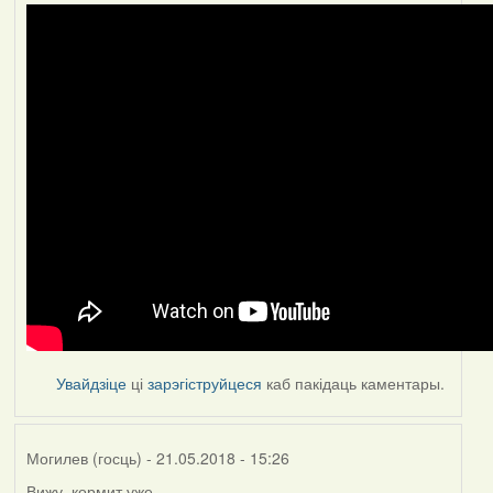
Увайдзіце
ці
зарэгіструйцеся
каб пакідаць каментары.
Могилев (госць)
- 21.05.2018 - 15:26
Вижу, кормит уже.