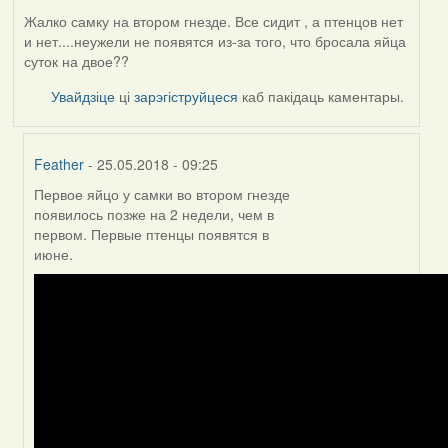
Жалко самку на втором гнезде. Все сидит , а птенцов нет
и нет....неужели не появятся из-за того, что бросала яйца
суток на двое??
Увайдзіце
ці
зарэгіструйцеся
каб пакідаць каментары.
Feather
- 25.05.2018 - 09:25
Первое яйцо у самки во втором гнезде
In
появилось позже на 2 недели, чем в
reply
первом. Первые птенцы появятся в
to
июне.
by
Жанна
(госць)