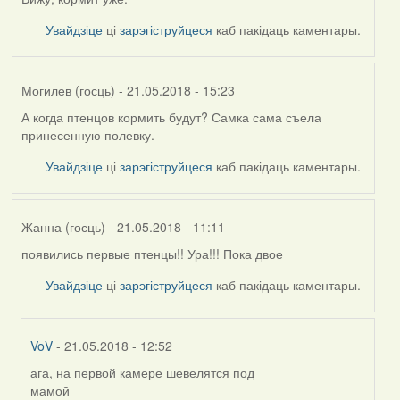
Увайдзіце
ці
зарэгіструйцеся
каб пакідаць каментары.
Могилев (госць)
- 21.05.2018 - 15:23
А когда птенцов кормить будут? Самка сама съела
принесенную полевку.
Увайдзіце
ці
зарэгіструйцеся
каб пакідаць каментары.
Жанна (госць)
- 21.05.2018 - 11:11
появились первые птенцы!! Ура!!! Пока двое
Увайдзіце
ці
зарэгіструйцеся
каб пакідаць каментары.
VoV
- 21.05.2018 - 12:52
ага, на первой камере шевелятся под
In
мамой
reply