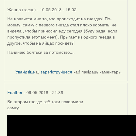
Жанна (госць)
- 10.05.2018 - 15:02
Не нравится мне то, что происходит на гнездах! По-
моему, самку с первого гнезда стал плохо кормить, не
видела , чтобы приносил еду сегодня (буду рада, если
пропустила этот момент). Прыгает из одного гнезда в
другое, чтобы на яйцах посидеть!
Начинаю бояться за потомство....
Увайдзіце
ці
зарэгіструйцеся
каб пакідаць каментары.
Feather
- 09.05.2018 - 21:36
Во втором гнезде всё-таки покормили
самку.