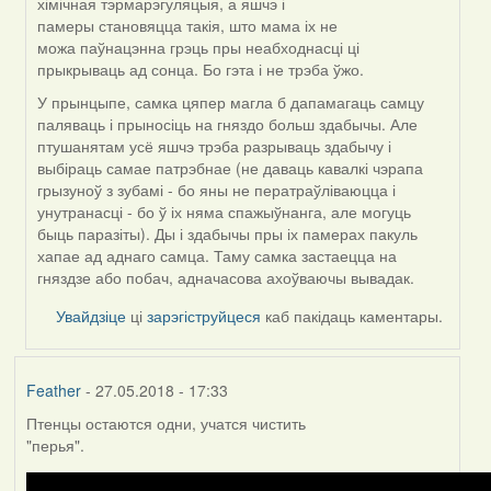
хімічная тэрмарэгуляцыя, а яшчэ і
to
памеры становяцца такія, што мама іх не
by
можа паўнацэнна грэць пры неабходнасці ці
Могилев
прыкрываць ад сонца. Бо гэта і не трэба ўжо.
(госць)
У прынцыпе, самка цяпер магла б дапамагаць самцу
паляваць і прыносіць на гняздо больш здабычы. Але
птушанятам усё яшчэ трэба разрываць здабычу і
выбіраць самае патрэбнае (не даваць кавалкі чэрапа
грызуноў з зубамі - бо яны не ператраўліваюцца і
унутранасці - бо ў іх няма спажыўнанга, але могуць
быць паразіты). Ды і здабычы пры іх памерах пакуль
хапае ад аднаго самца. Таму самка застаецца на
гняздзе або побач, адначасова ахоўваючы вывадак.
Увайдзіце
ці
зарэгіструйцеся
каб пакідаць каментары.
Feather
- 27.05.2018 - 17:33
Птенцы остаются одни, учатся чистить
"перья".