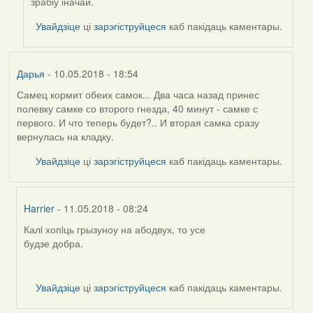
вас
зрабіў іначай.
(госць)
Увайдзіце
ці
зарэгіструйцеся
каб пакідаць каментары.
Дарья
- 10.05.2018 - 18:54
Самец кормит обеих самок... Два часа назад принес
полевку самке со второго гнезда, 40 минут - самке с
первого. И что теперь будет?.. И вторая самка сразу
вернулась на кладку.
Увайдзіце
ці
зарэгіструйцеся
каб пакідаць каментары.
Harrier
- 11.05.2018 - 08:24
Калi хопiць грызуноу на абодвух, то усе
In
будзе добра.
reply
to
by
Увайдзіце
ці
зарэгіструйцеся
каб пакідаць каментары.
Дарья