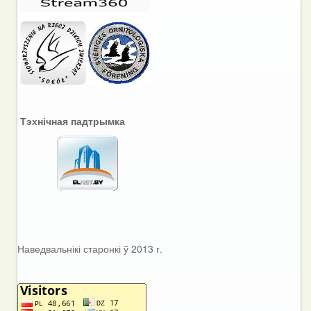
Тэхнічная падтрымка
Наведвальнікі старонкі ў 2013 г.