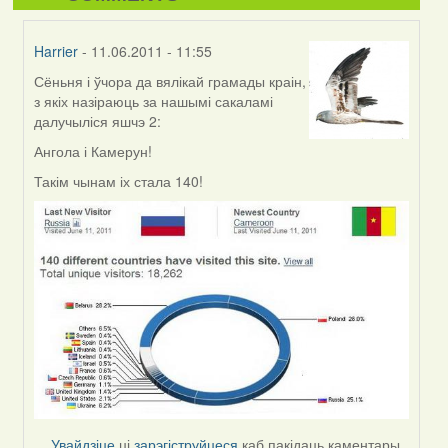
Harrier
- 11.06.2011 - 11:55
Сёньня і ўчора да вялікай грамады краін,
In
з якіх назіраюць за нашымі сакаламі
reply
далучыліся яшчэ 2:
to
by
Ангола і Камерун!
Harrier
Такім чынам іх стала 140!
Увайдзіце
ці
зарэгіструйцеся
каб пакідаць каментары.