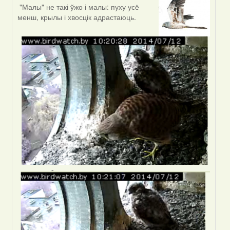
"Малы" не такі ўжо і малы: пуху усё
In
менш, крылы і хвосцік адрастаюць.
reply
to
by
Оля
(госць)