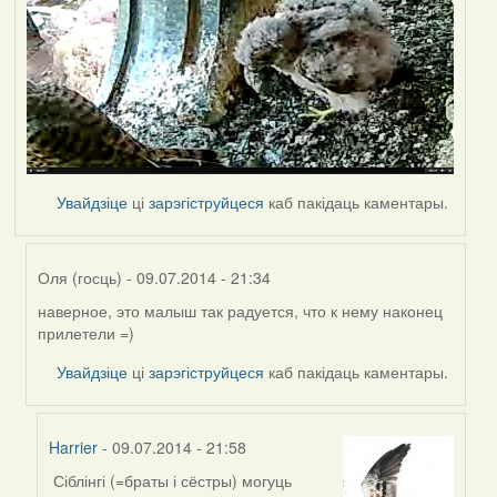
Увайдзіце
ці
зарэгіструйцеся
каб пакідаць каментары.
Оля (госць)
- 09.07.2014 - 21:34
наверное, это малыш так радуется, что к нему наконец
In
прилетели =)
reply
to
Увайдзіце
ці
зарэгіструйцеся
каб пакідаць каментары.
by
svyat08
Harrier
- 09.07.2014 - 21:58
Сіблінгі (=браты і сёстры) могуць
In