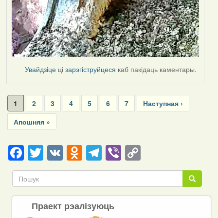
Увайдзіце
ці
зарэгіструйцеся
каб пакідаць каментары.
Pagination
Current
1
Page
2
Page
3
Page
4
Page
5
Page
6
Page
7
Next
Наступная ›
page
page
Last
Апошняя »
page
Facebook
Twitter
VK
Odnoklassniki
Telegram
Viber
Copy
Link
Пошук
Пошук
Праект рэалізуюць