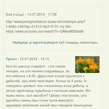
loza (госць)
- 13.07.2014 - 17:38
http://www.peregrinefalcon-bcaw.net/viewtopic.php?
f=60&t=1687&p=315151#p315151 my film:
https://www.youtube.com/watch?v=QA8ejWDbdsM
Увайдзіце
ці
зарэгіструйцеся
каб пакідаць каментары.
Проніч
- 13.07.2014 - 14:10
Калі ён дзесьці схаваўся - гэта самае
лепшае, на што можна спадзявацца, бо
яго нябачна з 6.00. Дарослыя птушкі прыляталі з
дабычай, пры маім праглядзе, больш за 4 разы. Іх
паводзіны цікавыя: яны пачынаюць есьці дабычу, а
затым адлятаюць кудыйсьці з пачатым кавалкам. Мо
жывы малы, калі зваліўся? Цікава і наступнае, што
аднойчы самец пры гэтым хутка вярнуўся,
адшукваў закапаную раней пры пярэднім прысьценку