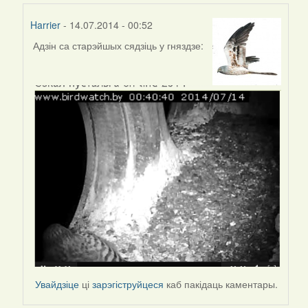
Harrier
- 14.07.2014 - 00:52
Адзін са старэйшых сядзіць у гняздзе:
In
reply
to
by
Harrier
Увайдзіце
ці
зарэгіструйцеся
каб пакідаць каментары.