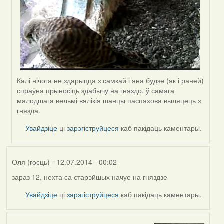
Калі нічога не здарыцца з самкай і яна будзе (як і раней)
спраўна прыносіць здабычу на гняздо, ў самага
малодшага вельмі вялікія шанцы паспяхова выляцець з
гнязда.
Увайдзіце
ці
зарэгіструйцеся
каб пакідаць каментары.
Оля (госць)
- 12.07.2014 - 00:02
зараз 12, нехта са старэйшых начуе на гняздзе
Увайдзіце
ці
зарэгіструйцеся
каб пакідаць каментары.