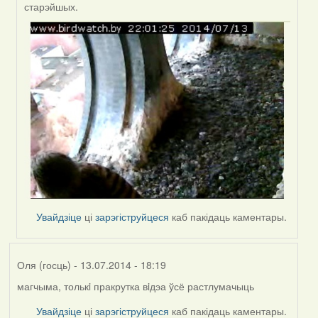
by
старэйшых.
Проніч
Увайдзіце
ці
зарэгіструйцеся
каб пакідаць каментары.
Оля (госць)
- 13.07.2014 - 18:19
магчыма, толькi пракрутка вiдэа ўсё растлумачыць
Увайдзіце
ці
зарэгіструйцеся
каб пакідаць каментары.