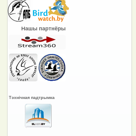
Нашы партнёры
Тэхнічная падтрымка