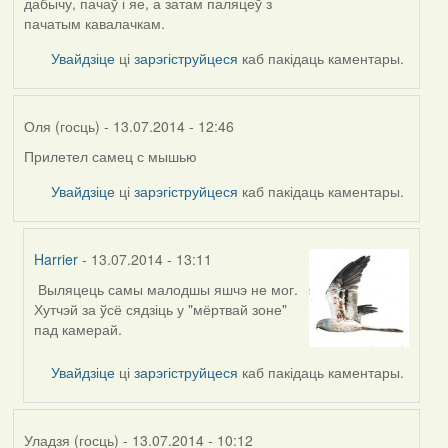
дабычу, пачаў і яе, а затам паляцеў з
пачатым кавалачкам.
Увайдзіце
ці
зарэгіструйцеся
каб пакідаць каментары.
Оля (госць)
- 13.07.2014 - 12:46
Прилетел самец с мышью
Увайдзіце
ці
зарэгіструйцеся
каб пакідаць каментары.
Harrier
- 13.07.2014 - 13:11
Выляцець самы малодшы яшчэ не мог.
In
Хутчэй за ўсё сядзіць у "мёртвай зоне"
reply
пад камерай.
to
by
Увайдзіце
ці
зарэгіструйцеся
каб пакідаць каментары.
Оля
(госць)
Уладзя (госць)
- 13.07.2014 - 10:12