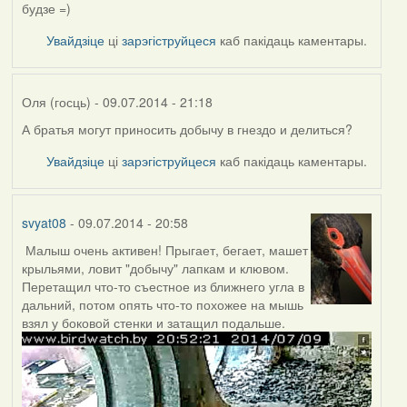
будзе =)
Увайдзіце
ці
зарэгіструйцеся
каб пакідаць каментары.
Оля (госць)
- 09.07.2014 - 21:18
А братья могут приносить добычу в гнездо и делиться?
Увайдзіце
ці
зарэгіструйцеся
каб пакідаць каментары.
svyat08
- 09.07.2014 - 20:58
Малыш очень активен! Прыгает, бегает, машет
крыльями, ловит "добычу" лапкам и клювом.
Перетащил что-то съестное из ближнего угла в
дальний, потом опять что-то похожее на мышь
взял у боковой стенки и затащил подальше.