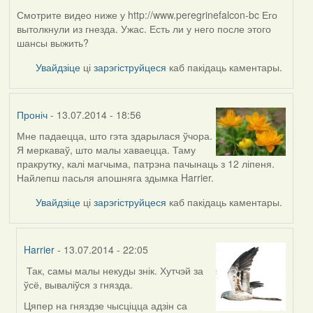
Смотрите видео ниже у http://www.peregrinefalcon-bc Его
вытолкнули из гнезда. Ужас. Есть ли у него после этого
шансы выжить?
Увайдзіце
ці
зарэгіструйцеся
каб пакідаць каментары.
Проніч
- 13.07.2014 - 18:56
Мне падаецца, што гэта здарылася ўчора.
Я меркаваў, што малы хаваецца. Таму
пракрутку, калі магчыма, патрэна пачынаць з 12 ліпеня.
Найлепш пасьля апошняга здымка Harrier.
Увайдзіце
ці
зарэгіструйцеся
каб пакідаць каментары.
Harrier
- 13.07.2014 - 22:05
Так, самы малы некуды знік. Хутчэй за
In
ўсё, вываліўся з гнязда.
reply
to
Цяпер на гняздзе чысціцца адзін са