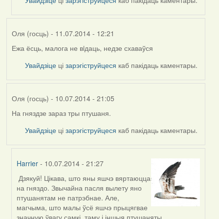
Увайдзіце
ці
зарэгіструйцеся
каб пакідаць каментары.
Оля
(госць)
Оля (госць)
- 11.07.2014 - 12:21
Ежа ёсць, малога не вiдаць, недзе схаваўся
Увайдзіце
ці
зарэгіструйцеся
каб пакідаць каментары.
Оля (госць)
- 10.07.2014 - 21:05
На гняздзе зараз тры птушаня.
Увайдзіце
ці
зарэгіструйцеся
каб пакідаць каментары.
Harrier
- 10.07.2014 - 21:27
Дзякуй! Цікава, што яны яшчэ вяртаюцца
In
на гняздо. Звычайна пасля вылету яно
reply
птушанятам не патрэбнае. Але,
to
магчыма, што малы ўсё яшчэ прыцягвае
by
значную ўвагу самкі, таму і іншыя птушаняты