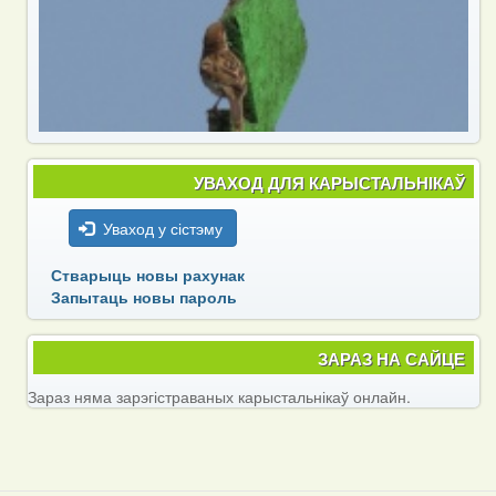
УВАХОД ДЛЯ КАРЫСТАЛЬНІКАЎ
Уваход у сістэму
Стварыць новы рахунак
Запытаць новы пароль
ЗАРАЗ НА САЙЦЕ
Зараз няма зарэгістраваных карыстальнікаў онлайн.