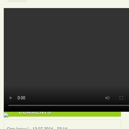
Увайдзіце
ці
зарэгіструйцеся
каб пакідаць каментары.
COMMENTS
Оля (госць)
- 13.07.2014 - 23:14