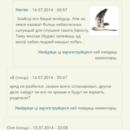
Harrier
- 14.07.2014 - 00:57
Знайсці яго бацькі знойдуць. Але на
In
зямлі нашмат больш небяспечных
reply
сытуацый для птушаня такога ўзросту.
to
Таму многае (будзе) залежыць ад
by
катоў-сабак-людзей-машын побач...
Harrier
Увайдзіце
ці
зарэгіструйцеся
каб пакідаць
каментары.
х8 (госць)
- 14.07.2014 - 00:47
вряд ли разбился, скорее всего спланировал, другое
In
дело найдут ли его по крикам и будут ли кормить
reply
родители?
to
by
Увайдзіце
ці
зарэгіструйцеся
каб пакідаць каментары.
Оля
(госць)
Оля (госць)
- 13.07.2014 - 23:08