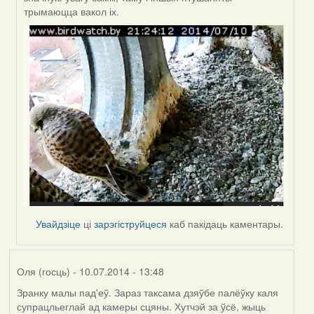
Оля
трымаюцца вакол іх.
(госць)
Увайдзіце
ці
зарэгіструйцеся
каб пакідаць каментары.
Оля (госць)
- 10.07.2014 - 13:48
Зранку малы пад'еў. Зараз таксама дзяўбе палёўку каля
супрацльеглай ад камеры сцяны. Хутчэй за ўсё, жыць