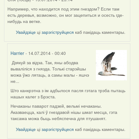
Например, что находится под этим гнездом? Если там
есть деревья, возможно, он мог зацепиться и осесть где-
нибудь на ветке.
Увайдзіце
ці
зарэгіструйцеся
каб пакідаць каментары.
Harrier
- 14.07.2014 - 00:40
Дзякуй за відэа. Так, яны абодва
In
вываліліся з гнязда. Толькі старэйшы
reply
можа ўжо лятаць, а самы малы - яшчэ
to
не...
by
Оля
Што канкрэтна з ім адбылося пасля гэтага трэба пытаць
(госць)
нашых калег з Брэста.
Нечаканы паварот падзей, вельмі нечаканы.
Аказваецца, калі ў гнездавой нішы шмат месца, гэта
таксама можа быць небяспечна для птушанят.
Увайдзіце
ці
зарэгіструйцеся
каб пакідаць каментары.