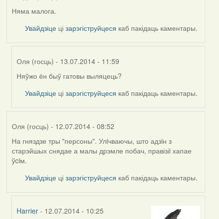
Няма малога.
Увайдзіце
ці
зарэгіструйцеся
каб пакідаць каментары.
Оля (госць)
- 13.07.2014 - 11:59
Няўжо ён быў гатовы выляцець?
In
reply
Увайдзіце
ці
зарэгіструйцеся
каб пакідаць каментары.
to
by
Уладзя
Оля (госць)
- 12.07.2014 - 08:52
(госць)
На гняздзе тры "персоны". Улiчваючы, што адзiн з
старэйшых снядае а малы дрэмле побач, правізіi хапае
ўciм.
Увайдзіце
ці
зарэгіструйцеся
каб пакідаць каментары.
Harrier
- 12.07.2014 - 10:25