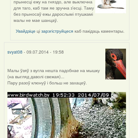
прынесці ежу на гняздо, але выключна
reply
для таго, каб там яе зручна з'есці. Таму
to
без прыносаў ежы дарослымі птушкамі
by
малы не мае шанцаў.
Оля
(госць)
Увайдзіце
ці
зарэгіструйцеся
каб пакідаць каментары.
svyat08
- 09.07.2014 - 19:58
Малы ўзяў з вугла нешта падобнае на мышку
(на выгляд даволі свежая)...
Пару разоў клюнуў і больш не захацеў.