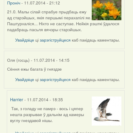
Проніч
- 11.07.2014 - 21:12
21.0. Малы сілай спрабуе прыдбаць ежу
ад старэйшых, якія першымі перахапілі яе.
Паштурхаліся... Ніхто не саступае. Нейкія рэшткі ўдалося
падабраць пасьля вячэры старэйшых.
Увайдзіце
ці
зарэгіструйцеся
каб пакідаць каментары.
Оля (госць)
- 11.07.2014 - 14:15
Сёння ежы багата ў гняздзе
Увайдзіце
ці
зарэгіструйцеся
каб пакідаць каментары.
Harrier
- 11.07.2014 - 18:35
Так, з голаду не памрэ - вось і цяпер
In
нешта разрывае ў дальнім ад камеры
reply
вуглу гнездавой нішы.
to
by