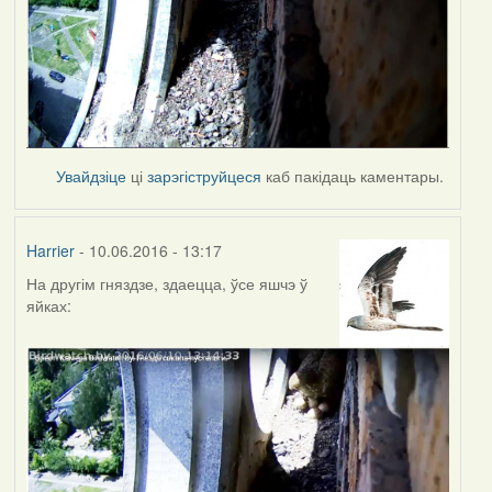
Увайдзіце
ці
зарэгіструйцеся
каб пакідаць каментары.
Harrier
- 10.06.2016 - 13:17
На другім гняздзе, здаецца, ўсе яшчэ ў
яйках: