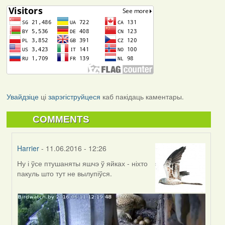
Увайдзіце
ці
зарэгіструйцеся
каб пакідаць каментары.
COMMENTS
Harrier
- 11.06.2016 - 12:26
Ну і ўсе птушаняты яшчэ ў яйках - ніхто
In
пакуль што тут не вылупіўся.
reply
to
by
Harrier