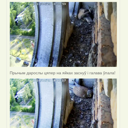
Прычым дарослы цяпер на яйках заснуў і галава ўпала!