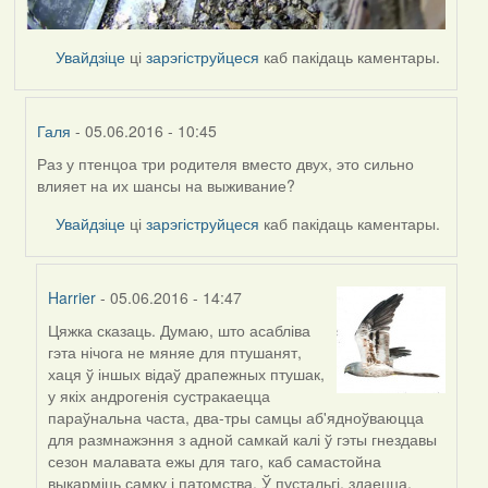
Увайдзіце
ці
зарэгіструйцеся
каб пакідаць каментары.
Галя
- 05.06.2016 - 10:45
Раз у птенцоа три родителя вместо двух, это сильно
In
влияет на их шансы на выживание?
reply
to
Увайдзіце
ці
зарэгіструйцеся
каб пакідаць каментары.
by
Harrier
Harrier
- 05.06.2016 - 14:47
Цяжка сказаць. Думаю, што асабліва
In
гэта нічога не мяняе для птушанят,
reply
хаця ў іншых відаў драпежных птушак,
to
у якіх андрогенія сустракаецца
by
параўнальна часта, два-тры самцы аб'ядноўваюцца
Галя
для размнажэння з адной самкай калі ў гэты гнездавы
сезон малавата ежы для таго, каб самастойна
выкарміць самку і патомства. Ў пустальгі, здаецца,