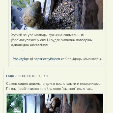
Хутчэй за ўсё малады вучыцца сацыяльным
узаемасувязям у сям'і і будзе змяняць паводзіны
адпаведна абставінам.
-
Увайдзіце
ці
зарэгіструйцеся
каб пакідаць каментары.
Галя
- 11.06.2016 - 12:18
Самец сидел довольно долго возле самки и покрикивал.
Потом приблизился к ней словно "выгнал" полетать.