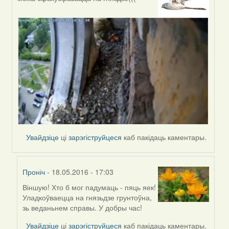
reply
to
by
Harrier
Увайдзіце
ці
зарэгіструйцеся
каб пакідаць каментары.
Проніч
- 18.05.2016 - 17:03
Віншую! Хто б мог падумаць - пяць яек!
In
Уладкоўваецца на гнязьдзе грунтоўна,
reply
зь веданьнем справы. У добры час!
to
by
Увайдзіце
ці
зарэгіструйцеся
каб пакідаць каментары.