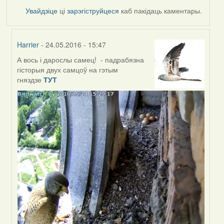
Увайдзіце
ці
зарэгіструйцеся
каб пакідаць каментары.
Harrier
- 24.05.2016 - 15:47
А вось і дарослы самец! - падрабязна
In
гісторыя двух самцоў на гэтым
reply
гняздзе
ТУТ
to
by
Harrier