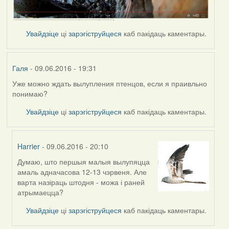
Увайдзіце
ці
зарэгіструйцеся
каб пакідаць каментары.
Галя
- 09.06.2016 - 19:31
Уже можно ждать вылупления птенцов, если я праивльно
понимаю?
Увайдзіце
ці
зарэгіструйцеся
каб пакідаць каментары.
Harrier
- 09.06.2016 - 20:10
Думаю, што першыя малыя вылупяцца
In
амаль адначасова 12-13 чэрвеня. Але
reply
варта назіраць штодня - можа і раней
to
атрымаецца?
by
Галя
Увайдзіце
ці
зарэгіструйцеся
каб пакідаць каментары.