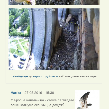
Увайдзіце
ці
зарэгіструйцеся
каб пакідаць каментары.
Harrier
- 27.05.2016 - 15:30
У Брэсце навальніца - самка паглядвае
In
вонкі: калі ўжо скончыцца дождж?
reply