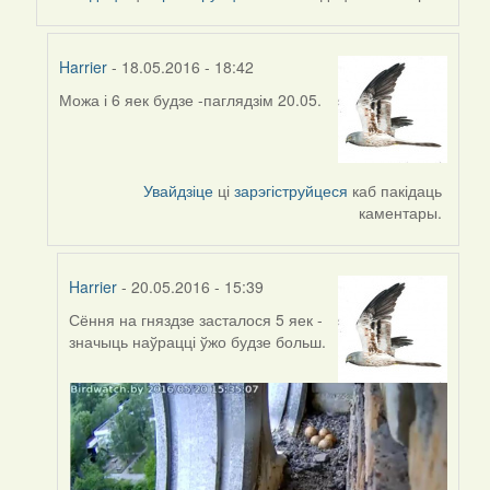
Harrier
Harrier
- 18.05.2016 - 18:42
Можа і 6 яек будзе -паглядзім 20.05.
In
reply
to
by
Увайдзіце
ці
зарэгіструйцеся
каб пакідаць
Проніч
каментары.
Harrier
- 20.05.2016 - 15:39
Сёння на гняздзе засталося 5 яек -
In
значыць наўрацці ўжо будзе больш.
reply
to
by
Harrier