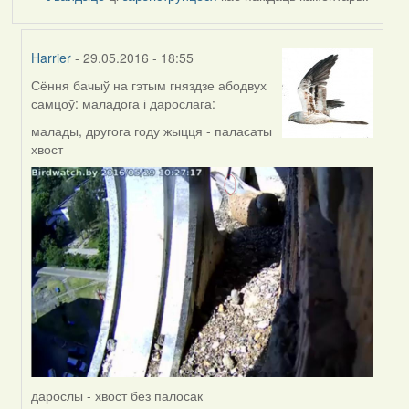
Harrier
- 29.05.2016 - 18:55
Сёння бачыў на гэтым гняздзе абодвух
In
самцоў: маладога і дарослага:
reply
to
малады, другога году жыцця - паласаты
by
хвост
Harrier
дарослы - хвост без палосак