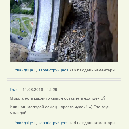
Увайдзіце
ці
зарэгіструйцеся
каб пакідаць каментары.
Галя
- 11.06.2016 - 12:29
Ммм, а есть какой-то смысл оставлять еду где-то?..
In
reply
Или наш молодой самец - просто чудак? =) Это ведь
to
молодой.
by
Увайдзіце
ці
зарэгіструйцеся
каб пакідаць каментары.
Harrier