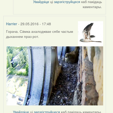
Увайдзіце
ці
зарэгіструйцеся
каб пакідаць
546
каментары.
(госць)
Harrier
- 29.05.2016 - 17:48
Горача. Сaмка ахалоджвае сябе частым
дыханнем праз рот.
Увайдзіце
ці
зарэгіструйцеся
каб пакідаць каментары.