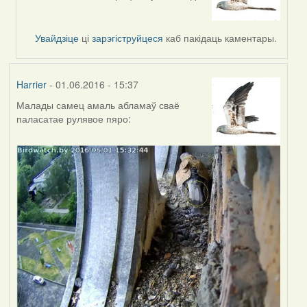
reply
to
by
Увайдзіце
ці
зарэгіструйцеся
каб пакідаць каментары.
Feather
Harrier
- 01.06.2016 - 15:37
Малады самец амаль абламаў сваё
паласатае рулявое пяро: