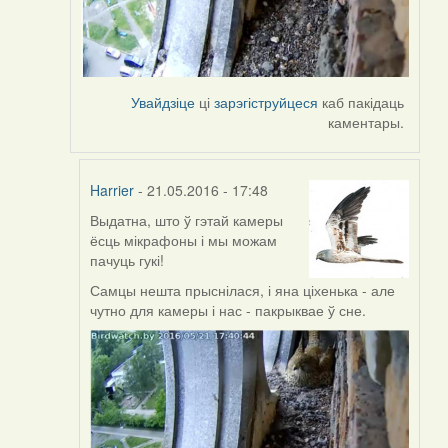
Увайдзіце
ці
зарэгіструйцеся
каб пакідаць
каментары.
Harrier
- 21.05.2016 - 17:48
Выдатна, што ў гэтай камеры
In
ёсць мікрафоны і мы можам
reply
пачуць гукі!
to
by
Самцы нешта прыснілася, і яна ціхенька - але
Harrier
чутно для камеры і нас - пакрыквае ў сне.