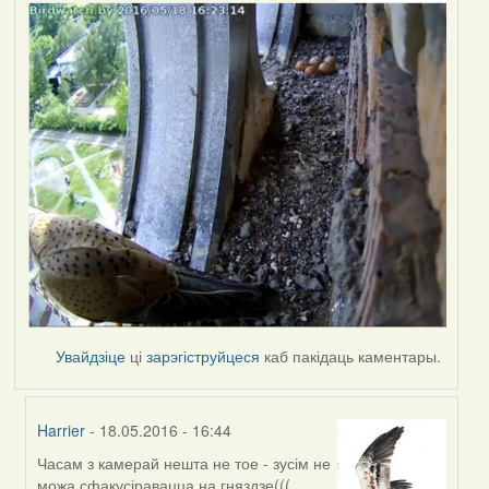
Увайдзіце
ці
зарэгіструйцеся
каб пакідаць каментары.
Harrier
- 18.05.2016 - 16:44
Часам з камерай нешта не тое - зусім не
In
можа сфакусіравацца на гняздзе(((