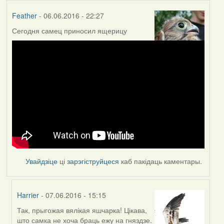
Feather
- 06.06.2016 - 22:27
Сегодня самец приносил ящерицу
Увайдзіце
ці
зарэгіструйцеся
каб пакідаць каментары.
Harrier
- 07.06.2016 - 15:15
Так, прыгожая вялікая яшчарка! Цікава,
In
што самка не хоча браць ежу на гняздзе.