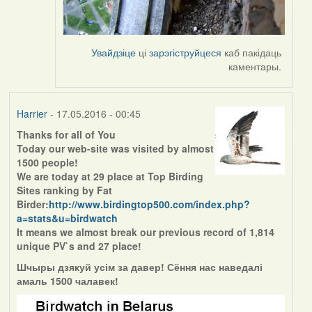
Увайдзіце
ці
зарэгіструйцеся
каб пакідаць
каментары.
Harrier
- 17.05.2016 - 00:45
Thanks for all of You
Today our web-site was visited by almost
1500 people!
We are today at 29 place at Top Birding
Sites ranking by Fat
Birder:
http://www.birdingtop500.com/index.php?
a=stats&u=birdwatch
It means we almost break our previous record of 1,814
unique PV`s and 27 place!
Шчыры дзякуй усім за давер! Сёння нас наведалі
амаль 1500 чалавек!