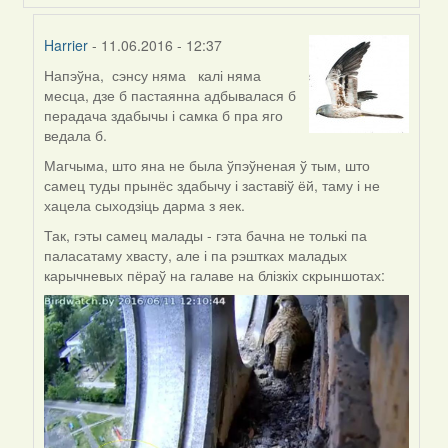
Harrier
- 11.06.2016 - 12:37
Напэўна, сэнсу няма калі няма
In
месца, дзе б пастаянна адбывалася б
reply
перадача здабычы і самка б пра яго
to
ведала б.
by
Галя
Магчыма, што яна не была ўпэўненая ў тым, што
самец туды прынёс здабычу і заставіў ёй, таму і не
хацела сыходзіць дарма з яек.
Так, гэты самец малады - гэта бачна не толькі па
паласатаму хвасту, але і па рэштках маладых
карычневых пёраў на галаве на блізкіх скрыншотах: