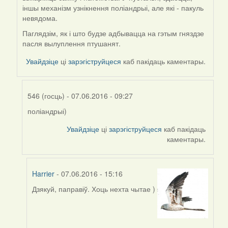
іншы механізм узнікнення поліандрыі, але які - пакуль
невядома.
Паглядзім, як і што будзе адбывацца на гэтым гняздзе
пасля вылуплення птушанят.
Увайдзіце
ці
зарэгіструйцеся
каб пакідаць каментары.
546 (госць)
- 07.06.2016 - 09:27
поліандрыі)
In
reply
Увайдзіце
ці
зарэгіструйцеся
каб пакідаць
to
каментары.
by
Harrier
Harrier
- 07.06.2016 - 15:16
Дзякуй, паправіў. Хоць нехта чытае )
In
reply
to
by