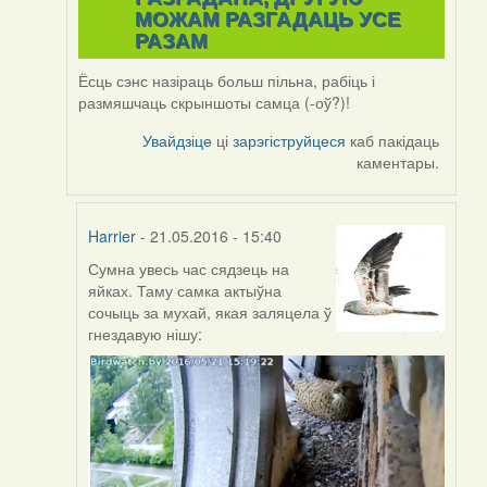
МОЖАМ РАЗГАДАЦЬ УСЕ
РАЗАМ
Ёсць сэнс назіраць больш пільна, рабіць і
размяшчаць скрыншоты самца (-оў?)!
Увайдзіце
ці
зарэгіструйцеся
каб пакідаць
каментары.
Harrier
- 21.05.2016 - 15:40
Сумна увесь час сядзець на
In
яйках. Таму самка актыўна
reply
сочыць за мухай, якая заляцела ў
to
гнездавую нішу:
by
Harrier