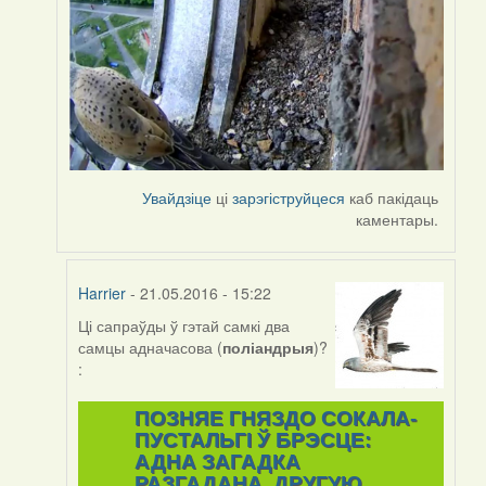
Увайдзіце
ці
зарэгіструйцеся
каб пакідаць
каментары.
Harrier
- 21.05.2016 - 15:22
Ці сапраўды ў гэтай самкі два
In
самцы адначасова (
поліандрыя
)?
reply
:
to
by
ПОЗНЯЕ ГНЯЗДО СОКАЛА-
Harrier
ПУСТАЛЬГІ Ў БРЭСЦЕ:
АДНА ЗАГАДКА
РАЗГАДАНА, ДРУГУЮ