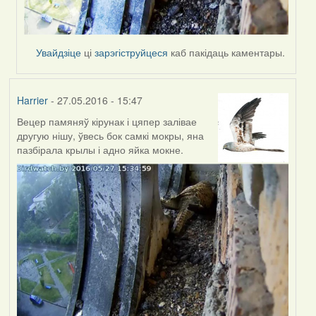
Увайдзіце
ці
зарэгіструйцеся
каб пакідаць каментары.
Harrier
- 27.05.2016 - 15:47
Вецер памяняў кірунак і цяпер залівае
другую нішу, ўвесь бок самкі мокры, яна
пазбірала крылы і адно яйка мокне.