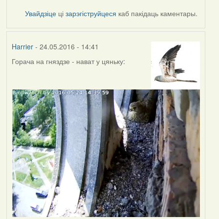
Увайдзіце
ці
зарэгіструйцеся
каб пакідаць каментары.
Harrier
- 24.05.2016 - 14:41
Горача на гняздзе - нават у цяньку: