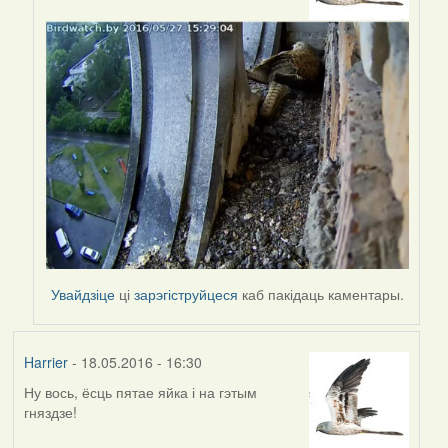
to
by
Harrier
Увайдзіце
ці
зарэгіструйцеся
каб пакідаць каментары.
Harrier
- 18.05.2016 - 16:30
Ну вось, ёсць пятае яйка і на гэтым
гняздзе!