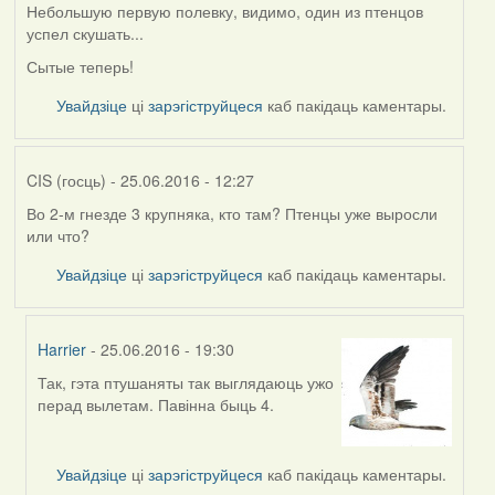
Небольшую первую полевку, видимо, один из птенцов
успел скушать...
Сытые теперь!
Увайдзіце
ці
зарэгіструйцеся
каб пакідаць каментары.
CIS (госць)
- 25.06.2016 - 12:27
Во 2-м гнезде 3 крупняка, кто там? Птенцы уже выросли
или что?
Увайдзіце
ці
зарэгіструйцеся
каб пакідаць каментары.
Harrier
- 25.06.2016 - 19:30
Так, гэта птушаняты так выглядаюць ужо
In
перад вылетам. Павінна быць 4.
reply
to
by
Увайдзіце
ці
зарэгіструйцеся
каб пакідаць каментары.
CIS