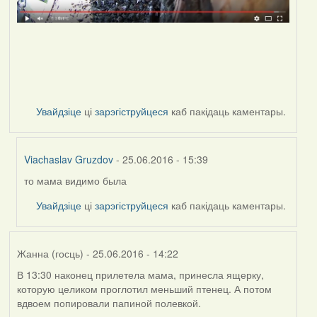
Увайдзіце
ці
зарэгіструйцеся
каб пакідаць каментары.
Viachaslav Gruzdov
- 25.06.2016 - 15:39
то мама видимо была
In
reply
Увайдзіце
ці
зарэгіструйцеся
каб пакідаць каментары.
to
by
Дарья
Жанна (госць)
- 25.06.2016 - 14:22
В 13:30 наконец прилетела мама, принесла ящерку,
которую целиком проглотил меньший птенец. А потом
вдвоем попировали папиной полевкой.