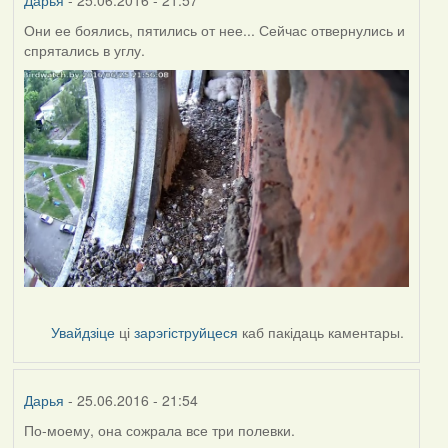
Дарья
- 25.06.2016 - 21:57
Они ее боялись, пятились от нее... Сейчас отвернулись и
спрятались в углу.
Увайдзіце
ці
зарэгіструйцеся
каб пакідаць каментары.
Дарья
- 25.06.2016 - 21:54
По-моему, она сожрала все три полевки.