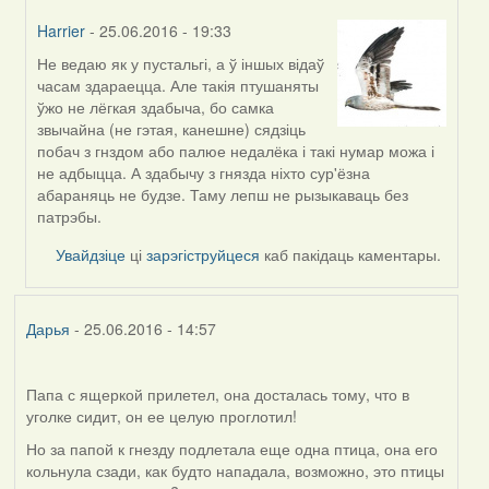
Harrier
- 25.06.2016 - 19:33
Не ведаю як у пустальгі, а ў іншых відаў
In
часам здараецца. Але такія птушаняты
reply
ўжо не лёгкая здабыча, бо самка
to
звычайна (не гэтая, канешне) сядзіць
by
побач з гнздом або палюе недалёка і такі нумар можа і
Viachaslav
не адбыцца. А здабычу з гнязда ніхто сур'ёзна
Gruzdov
абараняць не будзе. Таму лепш не рызыкаваць без
патрэбы.
Увайдзіце
ці
зарэгіструйцеся
каб пакідаць каментары.
Дарья
- 25.06.2016 - 14:57
Папа с ящеркой прилетел, она досталась тому, что в
уголке сидит, он ее целую проглотил!
Но за папой к гнезду подлетала еще одна птица, она его
кольнула сзади, как будто нападала, возможно, это птицы