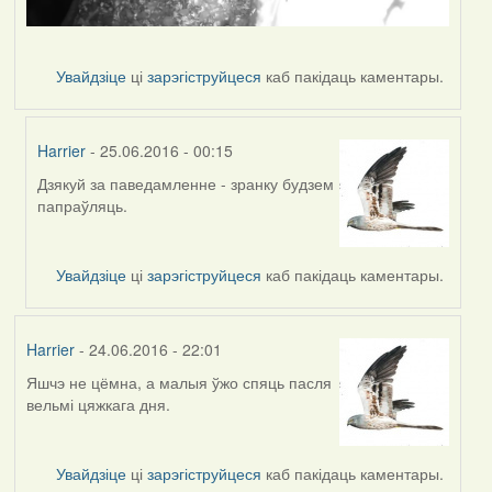
Увайдзіце
ці
зарэгіструйцеся
каб пакідаць каментары.
Harrier
- 25.06.2016 - 00:15
Дзякуй за паведамленне - зранку будзем
In
папраўляць.
reply
to
by
Увайдзіце
ці
зарэгіструйцеся
каб пакідаць каментары.
Дарья
Harrier
- 24.06.2016 - 22:01
Яшчэ не цёмна, а малыя ўжо спяць пасля
вельмі цяжкага дня.
Увайдзіце
ці
зарэгіструйцеся
каб пакідаць каментары.