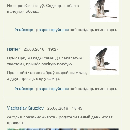
Не справіўся і кінуў. Сядзяць побач з
палёўкай абодва.
Увайдзіце
ці
зарэгіструйцеся
каб пакідаць каментары.
Harrier
- 25.06.2016 - 19:27
Прыляцеў малады самец (з паласатым
хвастом), прынёс вялікую палёўку.
Праз нейкі час яе забраў старэйшы малы,
а другі просіць ежу ў самца.
Увайдзіце
ці
зарэгіструйцеся
каб пакідаць каментары.
Viachaslav Gruzdov
- 25.06.2016 - 18:43
сегодня праздник живота - родители целый день носят
провиант