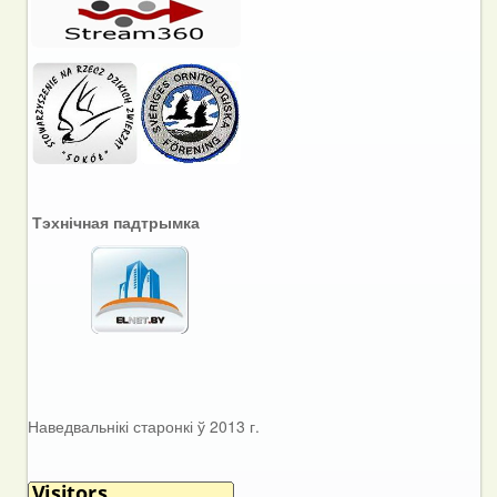
Тэхнічная падтрымка
Наведвальнікі старонкі ў 2013 г.