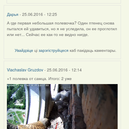
(госць)
Дарья
- 25.06.2016 - 12:25
А где первая небольшая полевочка? Один птенец снова
пытался ей удавиться, но я не уследила, он ее проглотил
или нет... Сейчас ее как-то не видно нигде.
Увайдзіце
ці
зарэгіструйцеся
каб пакідаць каментары.
Viachaslav Gruzdov
- 25.06.2016 - 12:14
+1 полевка от самца. Итого: 2 уже