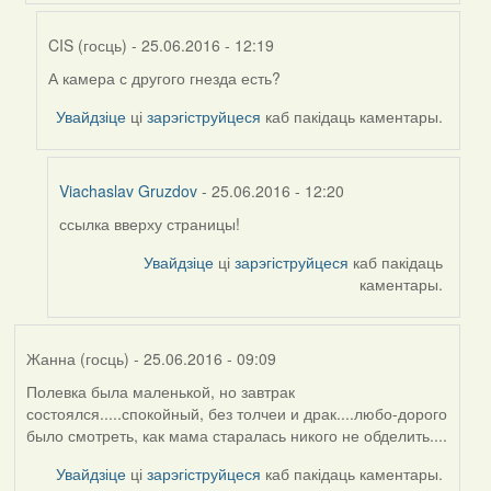
by
Жанна
CIS (госць)
- 25.06.2016 - 12:19
(госць)
А камера с другого гнезда есть?
In
reply
Увайдзіце
ці
зарэгіструйцеся
каб пакідаць каментары.
to
by
Viachaslav
Viachaslav Gruzdov
- 25.06.2016 - 12:20
Gruzdov
ссылка вверху страницы!
In
reply
Увайдзіце
ці
зарэгіструйцеся
каб пакідаць
to
каментары.
by
CIS
(госць)
Жанна (госць)
- 25.06.2016 - 09:09
Полевка была маленькой, но завтрак
состоялся.....спокойный, без толчеи и драк....любо-дорого
было смотреть, как мама старалась никого не обделить....
Увайдзіце
ці
зарэгіструйцеся
каб пакідаць каментары.