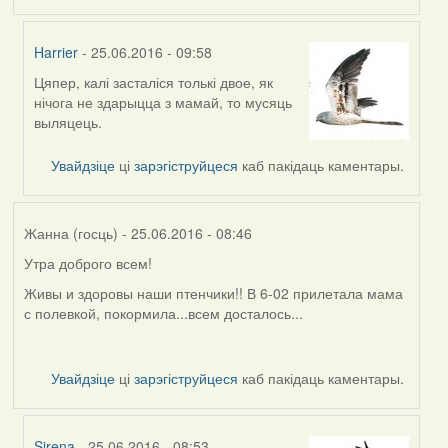
Harrier
- 25.06.2016 - 09:58
Цяпер, калі засталіся толькі двое, як
In
нічога не здарыцца з мамай, то мусяць
reply
выляцець.
to
by
Увайдзіце
ці
зарэгіструйцеся
каб пакідаць каментары.
Жанна
(госць)
Жанна (госць)
- 25.06.2016 - 08:46
Утра доброго всем!
Живы и здоровы наши птенчики!! В 6-02 прилетала мама
с полевкой, покормила...всем досталось...
Увайдзіце
ці
зарэгіструйцеся
каб пакідаць каментары.
Sirena
- 25.06.2016 - 08:53