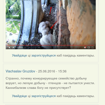
Увайдзіце
ці
зарэгіструйцеся
каб пакідаць каментары.
Viachaslav Gruzdov
- 25.06.2016 - 15:36
Странно, почему конкурирующее семейство добычу
ворует, но легкую добычу - птенцов - не пытается унести.
Каннибализм слава богу не присутствует?
Увайдзіце
ці
зарэгіструйцеся
каб пакідаць каментары.