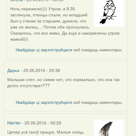
Ночь пережили)))) Утром, в 8:30
In
заглянула, птенцы спали, но младший
reply
был у стенки за старшим, думала, что
to
уже не жилец.... Потом оба проснулись.
by
Оказалось, что все живы, Да еще и накормлены утром
Жанна
мамой)))
(госць)
Увайдзіце
ці
зарэгіструйцеся
каб пакідаць каментары.
Дарья
- 25.06.2016 - 00:36
Малыши спят, но самки нет, это нормально, что она так
долго отсутствует???
Увайдзіце
ці
зарэгіструйцеся
каб пакідаць каментары.
Harrier
- 25.06.2016 - 00:29
Цяпер усё ізноў працуе. Малыя спяць.