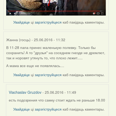
Увайдзіце
ці
зарэгіструйцеся
каб пакідаць каментары.
Жанна (госць)
- 25.06.2016 - 11:32
В 11-28 папа принес маленькую полевку. Только бы
сохранить! А то "друзья" на соседнем гнезде не дремлют,
так и норовят утянуть то, что плохо лежит.....
А мама все еще не появлялась....
Увайдзіце
ці
зарэгіструйцеся
каб пакідаць каментары.
Viachaslav Gruzdov
- 25.06.2016 - 11:49
есть подозрения что самку стоит ждать не раньше 18.00
In
reply
Увайдзіце
ці
зарэгіструйцеся
каб пакідаць каментары.
to