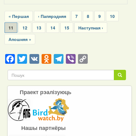
Pagination
First
« Першая
Previous
‹ Папярэдняя
Page
7
Page
8
Page
9
Page
10
page
page
Current
11
Page
12
Page
13
Page
14
Page
15
Next
Наступная ›
page
page
Last
Апошняя »
page
Facebook
Twitter
VK
Odnoklassniki
Telegram
Viber
Copy
Link
Пошук
Пошук
Праект рэалізуюць
Нашы партнёры