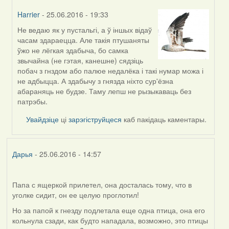
Harrier
- 25.06.2016 - 19:33
Не ведаю як у пустальгі, а ў іншых відаў
In
часам здараецца. Але такія птушаняты
reply
ўжо не лёгкая здабыча, бо самка
to
звычайна (не гэтая, канешне) сядзіць
by
побач з гнздом або палюе недалёка і такі нумар можа і
Viachaslav
не адбыцца. А здабычу з гнязда ніхто сур'ёзна
Gruzdov
абараняць не будзе. Таму лепш не рызыкаваць без
патрэбы.
Увайдзіце
ці
зарэгіструйцеся
каб пакідаць каментары.
Дарья
- 25.06.2016 - 14:57
Папа с ящеркой прилетел, она досталась тому, что в
уголке сидит, он ее целую проглотил!
Но за папой к гнезду подлетала еще одна птица, она его
кольнула сзади, как будто нападала, возможно, это птицы