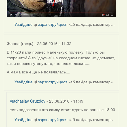
Увайдзіце
ці
зарэгіструйцеся
каб пакідаць каментары.
Жанна (госць)
- 25.06.2016 - 11:32
В 11-28 папа принес маленькую полевку. Только бы
сохранить! А то "друзья" на соседнем гнезде не дремлют,
так и норовят утянуть то, что плохо лежит.....
А мама все еще не появлялась....
Увайдзіце
ці
зарэгіструйцеся
каб пакідаць каментары.
Viachaslav Gruzdov
- 25.06.2016 - 11:49
есть подозрения что самку стоит ждать не раньше 18.00
In
reply
Увайдзіце
ці
зарэгіструйцеся
каб пакідаць каментары.
to