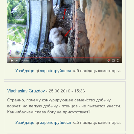
Увайдзіце
ці
зарэгіструйцеся
каб пакідаць каментары.
Viachaslav Gruzdov
- 25.06.2016 - 15:36
Странно, почему конкурирующее семейство добычу
ворует, но легкую добычу - птенцов - не пытается унести.
Каннибализм слава богу не присутствует?
Увайдзіце
ці
зарэгіструйцеся
каб пакідаць каментары.