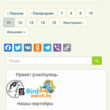
Pagination
First
« Першая
Previous
‹ Папярэдняя
Page
7
Page
8
Page
9
Page
10
page
page
Current
11
Page
12
Page
13
Page
14
Page
15
Next
Наступная ›
page
page
Last
Апошняя »
page
Facebook
Twitter
VK
Odnoklassniki
Telegram
Viber
Copy
Link
Пошук
Пошук
Праект рэалізуюць
Нашы партнёры