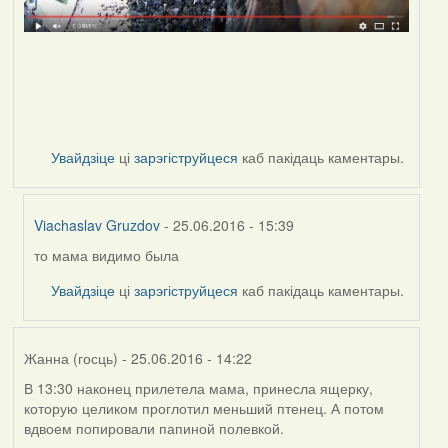
Увайдзіце
ці
зарэгіструйцеся
каб пакідаць каментары.
Viachaslav Gruzdov
- 25.06.2016 - 15:39
то мама видимо была
In
reply
Увайдзіце
ці
зарэгіструйцеся
каб пакідаць каментары.
to
by
Дарья
Жанна (госць)
- 25.06.2016 - 14:22
В 13:30 наконец прилетела мама, принесла ящерку,
которую целиком проглотил меньший птенец. А потом
вдвоем попировали папиной полевкой.