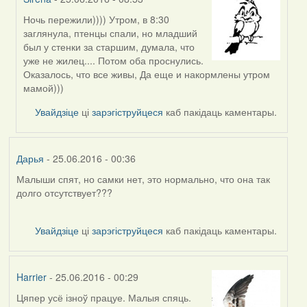
Ночь пережили)))) Утром, в 8:30
In
заглянула, птенцы спали, но младший
reply
был у стенки за старшим, думала, что
to
уже не жилец.... Потом оба проснулись.
by
Оказалось, что все живы, Да еще и накормлены утром
Жанна
мамой)))
(госць)
Увайдзіце
ці
зарэгіструйцеся
каб пакідаць каментары.
Дарья
- 25.06.2016 - 00:36
Малыши спят, но самки нет, это нормально, что она так
долго отсутствует???
Увайдзіце
ці
зарэгіструйцеся
каб пакідаць каментары.
Harrier
- 25.06.2016 - 00:29
Цяпер усё ізноў працуе. Малыя спяць.