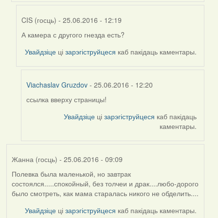
by
Жанна
CIS (госць)
- 25.06.2016 - 12:19
(госць)
А камера с другого гнезда есть?
In
reply
Увайдзіце
ці
зарэгіструйцеся
каб пакідаць каментары.
to
by
Viachaslav
Viachaslav Gruzdov
- 25.06.2016 - 12:20
Gruzdov
ссылка вверху страницы!
In
reply
Увайдзіце
ці
зарэгіструйцеся
каб пакідаць
to
каментары.
by
CIS
(госць)
Жанна (госць)
- 25.06.2016 - 09:09
Полевка была маленькой, но завтрак
состоялся.....спокойный, без толчеи и драк....любо-дорого
было смотреть, как мама старалась никого не обделить....
Увайдзіце
ці
зарэгіструйцеся
каб пакідаць каментары.