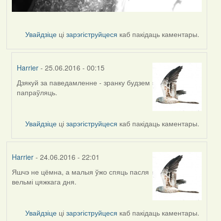
Увайдзіце
ці
зарэгіструйцеся
каб пакідаць каментары.
Harrier
- 25.06.2016 - 00:15
Дзякуй за паведамленне - зранку будзем
In
папраўляць.
reply
to
by
Увайдзіце
ці
зарэгіструйцеся
каб пакідаць каментары.
Дарья
Harrier
- 24.06.2016 - 22:01
Яшчэ не цёмна, а малыя ўжо спяць пасля
вельмі цяжкага дня.
Увайдзіце
ці
зарэгіструйцеся
каб пакідаць каментары.