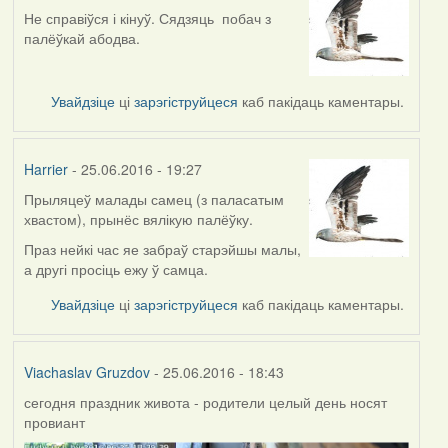
Не справіўся і кінуў. Сядзяць побач з
палёўкай абодва.
Увайдзіце
ці
зарэгіструйцеся
каб пакідаць каментары.
Harrier
- 25.06.2016 - 19:27
Прыляцеў малады самец (з паласатым
хвастом), прынёс вялікую палёўку.
Праз нейкі час яе забраў старэйшы малы,
а другі просіць ежу ў самца.
Увайдзіце
ці
зарэгіструйцеся
каб пакідаць каментары.
Viachaslav Gruzdov
- 25.06.2016 - 18:43
сегодня праздник живота - родители целый день носят
провиант