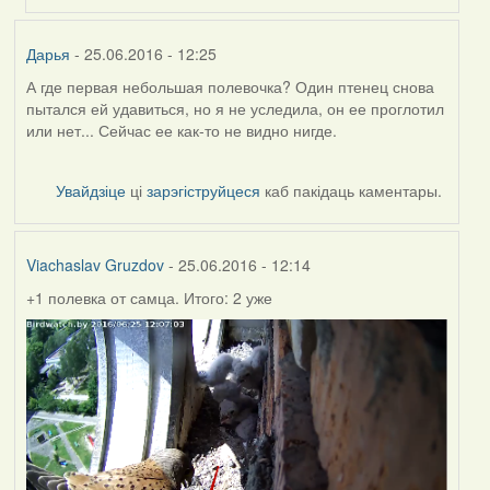
(госць)
Дарья
- 25.06.2016 - 12:25
А где первая небольшая полевочка? Один птенец снова
пытался ей удавиться, но я не уследила, он ее проглотил
или нет... Сейчас ее как-то не видно нигде.
Увайдзіце
ці
зарэгіструйцеся
каб пакідаць каментары.
Viachaslav Gruzdov
- 25.06.2016 - 12:14
+1 полевка от самца. Итого: 2 уже