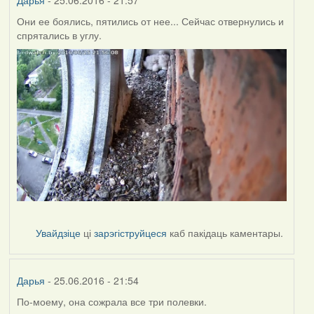
Дарья
- 25.06.2016 - 21:57
Они ее боялись, пятились от нее... Сейчас отвернулись и
спрятались в углу.
Увайдзіце
ці
зарэгіструйцеся
каб пакідаць каментары.
Дарья
- 25.06.2016 - 21:54
По-моему, она сожрала все три полевки.