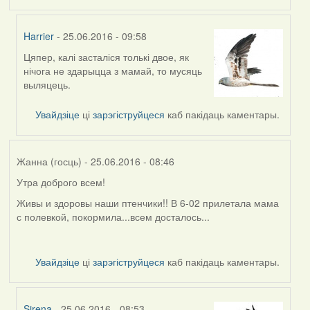
Harrier
- 25.06.2016 - 09:58
Цяпер, калі засталіся толькі двое, як
In
нічога не здарыцца з мамай, то мусяць
reply
выляцець.
to
by
Увайдзіце
ці
зарэгіструйцеся
каб пакідаць каментары.
Жанна
(госць)
Жанна (госць)
- 25.06.2016 - 08:46
Утра доброго всем!
Живы и здоровы наши птенчики!! В 6-02 прилетала мама
с полевкой, покормила...всем досталось...
Увайдзіце
ці
зарэгіструйцеся
каб пакідаць каментары.
Sirena
- 25.06.2016 - 08:53