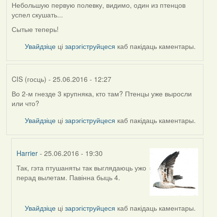
Небольшую первую полевку, видимо, один из птенцов
успел скушать...
Сытые теперь!
Увайдзіце
ці
зарэгіструйцеся
каб пакідаць каментары.
CIS (госць)
- 25.06.2016 - 12:27
Во 2-м гнезде 3 крупняка, кто там? Птенцы уже выросли
или что?
Увайдзіце
ці
зарэгіструйцеся
каб пакідаць каментары.
Harrier
- 25.06.2016 - 19:30
Так, гэта птушаняты так выглядаюць ужо
In
перад вылетам. Павінна быць 4.
reply
to
by
Увайдзіце
ці
зарэгіструйцеся
каб пакідаць каментары.
CIS