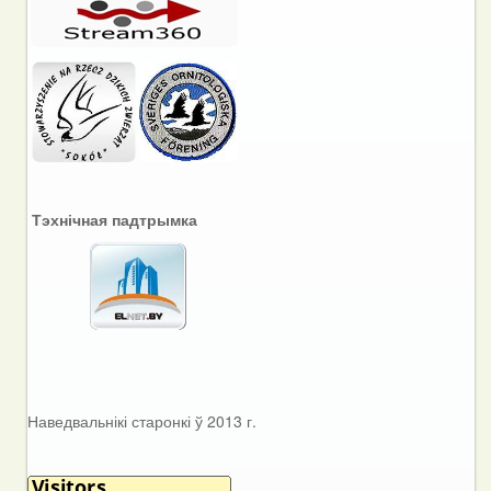
Тэхнічная падтрымка
Наведвальнікі старонкі ў 2013 г.