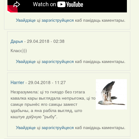
Увайдзіце
ці
зарэгіструйцеся
каб пакідаць каментары.
Дарья
- 29.04.2018 - 02:38
Класс)))
In
reply
Увайдзіце
ці
зарэгіструйцеся
каб пакідаць каментары.
to
by
Denis
Harrier
- 29.04.2018 - 11:27
Kitel
Незразумела: ці то гняздо без гэтага
In
кавалка кары выглядала непрыгожа, ці то
reply
самце прынёс яго самцы замест
to
здабычы, а яна рабіла выгляд, што
by
каштуе дзіўную "рыбу".
Denis
Kitel
Увайдзіце
ці
зарэгіструйцеся
каб пакідаць каментары.