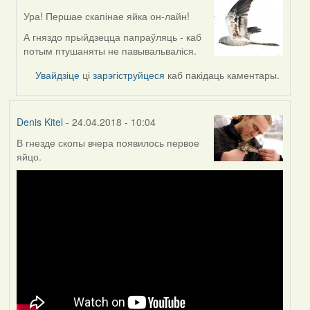
Ура! Першае скапінае яйка он-лайн!
In
reply
А гняздо прыйдзецца папраўляць - каб
to
потым птушаняты не павывальваліся.
by
Увайдзіце
ці
зарэгіструйцеся
каб пакідаць каментары.
Denis
Kitel
Denis Kitel
- 24.04.2018 - 10:04
В гнезде скопы вчера появилось первое
яйцо.