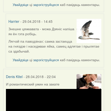
Увайдзіце
ці
зарэгіструйцеся
каб пакідаць каментары.
Harrier
- 29.04.2018 - 14:45
Знешне цяжкавата - можа Дзяніс напіша
In
як ён гэта робіць.
reply
to
Лягчэй па паводзінах: самка застаецца
by
на гняздзе і наседжвае яйка, самец адлятае і прылятае
Дарья
са здабычай.
Увайдзіце
ці
зарэгіструйцеся
каб пакідаць каментары.
Denis Kitel
- 28.04.2018 - 22:04
И романтический ужин на закате