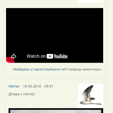
Увайдзіце
ці
зарэгіструйцеся
каб пакідаць каментары.
Harrier
- 19.04.2018 - 09:51
Дождж у скопаў:
In
reply
to
by