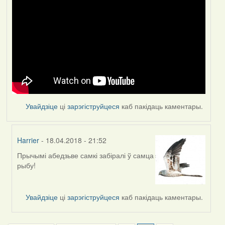
Увайдзіце
ці
зарэгіструйцеся
каб пакідаць каментары.
Harrier
- 18.04.2018 - 21:52
Прычымі абедзьве самкі забіралі ў самца
In
рыбу!
reply
to
by
Увайдзіце
ці
зарэгіструйцеся
каб пакідаць каментары.
Harrier
Pagination