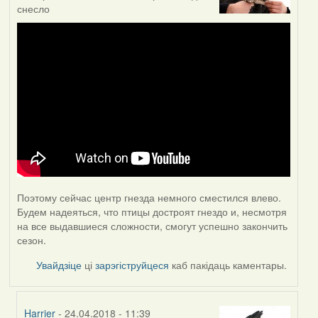
снесло
Поэтому сейчас центр гнезда немного сместился влево.
Будем надеяться, что птицы достроят гнездо и, несмотря
на все выдавшиеся сложности, смогут успешно закончить
сезон.
Увайдзіце
ці
зарэгіструйцеся
каб пакідаць каментары.
Harrier
- 24.04.2018 - 11:39