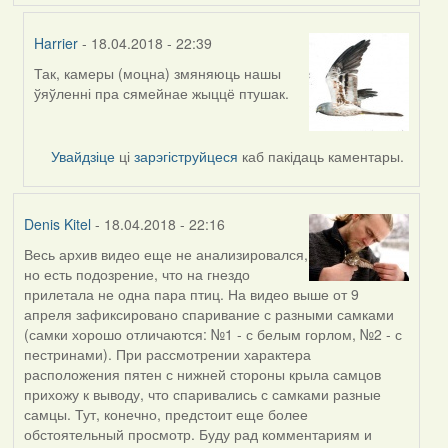
Harrier
- 18.04.2018 - 22:39
Так, камеры (моцна) змяняюць нашы
In
ўяўленні пра сямейнае жыццё птушак.
reply
to
by
Увайдзіце
ці
зарэгіструйцеся
каб пакідаць каментары.
Denis
Kitel
Denis Kitel
- 18.04.2018 - 22:16
Весь архив видео еще не анализировался,
но есть подозрение, что на гнездо
прилетала не одна пара птиц. На видео выше от 9
апреля зафиксировано спаривание с разными самками
(самки хорошо отличаются: №1 - с белым горлом, №2 - с
пестринами). При рассмотрении характера
расположения пятен с нижней стороны крыла самцов
прихожу к выводу, что спаривались с самками разные
самцы. Тут, конечно, предстоит еще более
обстоятельный просмотр. Буду рад комментариям и