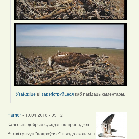
Увайдзіце
ці
зарэгіструйцеся
каб пакідаць каментары.
Harrier
- 19.04.2018 - 09:12
Калі ёсць добрыя суседзі- не прападзеш!
Вялікі грычун "папраўляе" гняздо скопам :)