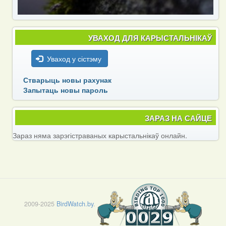
УВАХОД ДЛЯ КАРЫСТАЛЬНІКАЎ
Уваход у сістэму
Стварыць новы рахунак
Запытаць новы пароль
ЗАРАЗ НА САЙЦЕ
Зараз няма зарэгістраваных карыстальнікаў онлайн.
2009-2025
BirdWatch.by
.