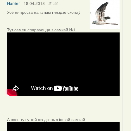
Harrier
- 18.04.2018 - 21:51
Усё няпроста на гэтым гняздзе скопаў.
Тут самец спарваецца з самкай №1
А вось тут у той жа дзень з іншай самкай