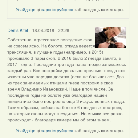
Увайдзіце
ці
зарэгіструйцеся
каб пакідаць каментары.
Denis Kitel
- 18.04.2018 - 22:26
Собственно, агрессивное поведение скоп
не совсем ясно. На болоте, откуда ведется
трансляция, в лучшие годы (например, в 2015)
проживало 3 пары скоп. В 2016 было 2 гнезда занято, в
2017 - одно. Последние три года наше гнездо занималось
каждый раз. Все постройки довольно прочные, гнезда эти
известны уже порядка десятка (если не больше) лет. Два
из трех занимаемых птицами гнезд построил в свое
время Владимир Ивановский. Наше в том числе. За
последние годы на болоте уже благодаря нашей
инициативе было построено еще 3 искусственных гнезда.
Таким образом, сейчас на болоте 6 гнездовых построек,
на которых скопы могут гнездиться. Но стычки все равно
происходят - благодаря камере мы об этом знаем.
Увайдзіце
ці
зарэгіструйцеся
каб пакідаць каментары.