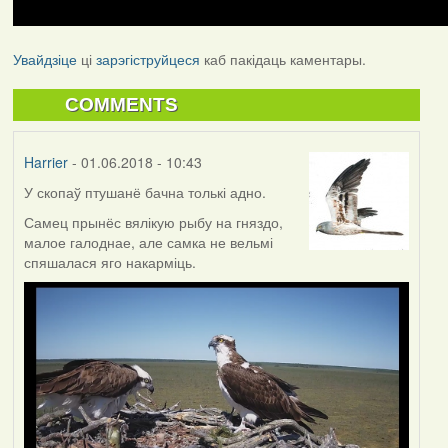
Увайдзіце
ці
зарэгіструйцеся
каб пакідаць каментары.
COMMENTS
Harrier
- 01.06.2018 - 10:43
У скопаў птушанё бачна толькі адно.
Самец прынёс вялікую рыбу на гняздо,
малое галоднае, але самка не вельмі
спяшалася яго накарміць.