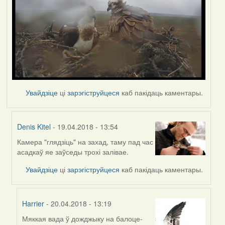
Увайдзіце
ці
зарэгіструйцеся
каб пакідаць каментары.
Denis Kitel
- 19.04.2018 - 13:54
Камера "глядзіць" на захад, таму пад час
In
асадкаў яе заўседы трохі залівае.
reply
to
Увайдзіце
ці
зарэгіструйцеся
каб пакідаць каментары.
by
Harrier
Harrier
- 20.04.2018 - 13:19
Мяккая вада ў дожджыку на балоце-
In