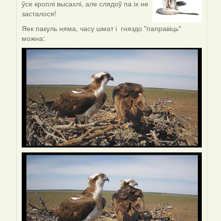
ўсе кроплі высахлі, але слядоў па іх не
reply
засталося!
to
by
Яек пакуль няма, часу шмат і гняздо "паправіць"
Denis
можна:
Kitel