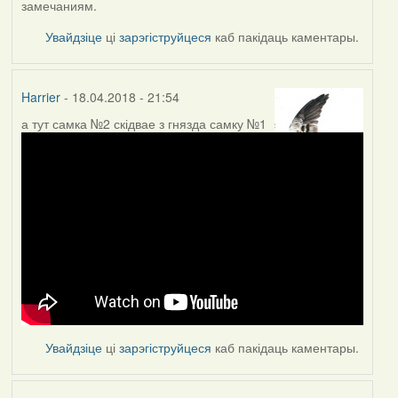
замечаниям.
Увайдзіце
ці
зарэгіструйцеся
каб пакідаць каментары.
Harrier
- 18.04.2018 - 21:54
а тут самка №2 скідвае з гнязда самку №1
Увайдзіце
ці
зарэгіструйцеся
каб пакідаць каментары.