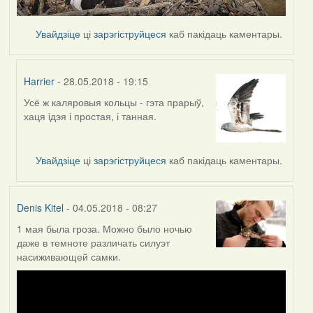
Увайдзіце
ці
зарэгіструйцеся
каб пакідаць каментары.
Harrier
- 28.05.2018 - 19:15
Усё ж каляровыя кольцы - гэта прарыў,
In
хаця ідэя і простая, і танная.
reply
to
by
Увайдзіце
ці
зарэгіструйцеся
каб пакідаць каментары.
Denis
Kitel
Denis Kitel
- 04.05.2018 - 08:27
1 мая была гроза. Можно было ночью
даже в темноте различать силуэт
насиживающей самки.