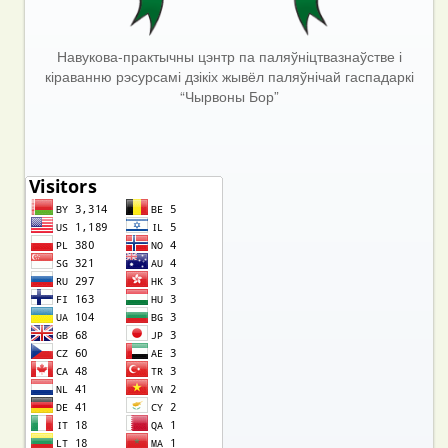
Навукова-практычны цэнтр па паляўніцтвазнаўстве і
кіраванню рэсурсамі дзікіх жывёл паляўнічай гаспадаркі
“Чырвоны Бор”