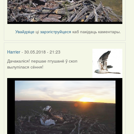
Увайдзіце
ці
зарэгіструйцеся
каб пакідаць каментары.
Harrier
- 30.05.2018 - 21:23
Дачакаліся! першае птушанё ў скоп
вылупілася сёння!