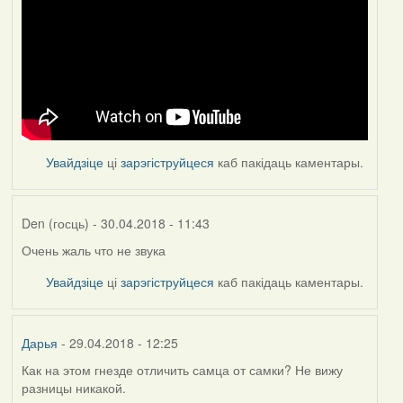
Увайдзіце
ці
зарэгіструйцеся
каб пакідаць каментары.
Den (госць)
- 30.04.2018 - 11:43
Очень жаль что не звука
Увайдзіце
ці
зарэгіструйцеся
каб пакідаць каментары.
Дарья
- 29.04.2018 - 12:25
Как на этом гнезде отличить самца от самки? Не вижу
разницы никакой.