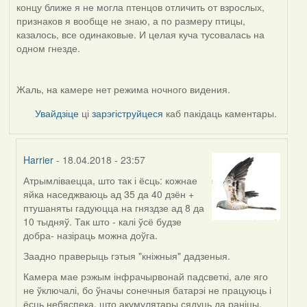
концу ближе я не могла птенцов отличить от взрослых,
признаков я вообще не знаю, а по размеру птицы,
казалось, все одинаковые. И целая куча тусовалась на
одном гнезде.
Жаль, на камере нет режима ночного видения.
Увайдзіце
ці
зарэгіструйцеся
каб пакідаць каментары.
Harrier
- 18.04.2018 - 23:57
Атрымліваецца, што так і ёсць: кожнае
In
яйка наседжваюць ад 35 да 40 дзён +
reply
птушаняты гадуюцца на гняздзе ад 8 да
to
10 тыдняў. Так што - калі ўсё будзе
by
добра- назіраць можна доўга.
Дарья
Заадно праверыць гэтыя "кніжныя" дадзеныя.
Камера мае рэжым інфрачырвонай падсветкі, але яго
не ўключалі, бо ўначы сонечныя батарэі не працуюць і
ёсць небяспека, што акумулятары сядуць да раніцы.