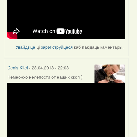
Увайдзіце
ці
зарэгіструйцеся
каб пакідаць каментары.
Denis Kitel
- 28.04.2018 - 22:03
Немножко нелепости от наших скоп )