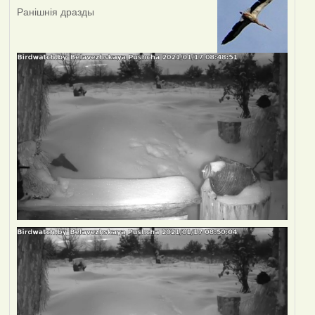
Ранішнія дразды