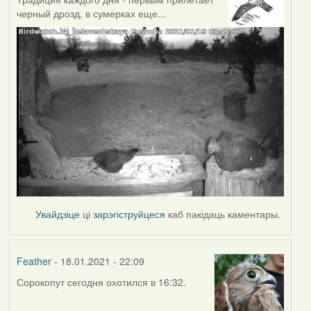
черный дрозд, в сумерках еще...
Увайдзіце
ці
зарэгіструйцеся
каб пакідаць каментары.
Feather
- 18.01.2021 - 22:09
Сорокопут сегодня охотился в 16:32.