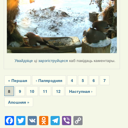
Увайдзіце
ці
зарэгіструйцеся
каб пакідаць каментары.
Pagination
First
« Першая
Previous
‹ Папярэдняя
Page
4
Page
5
Page
6
Page
7
page
page
Current
8
Page
9
Page
10
Page
11
Page
12
Next
Наступная ›
page
page
Last
Апошняя »
page
Facebook
Twitter
VK
Odnoklassniki
Telegram
Viber
Copy