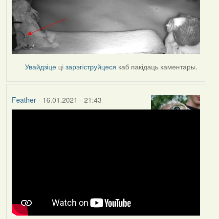
Увайдзіце
ці
зарэгіструйцеся
каб пакідаць каментары.
Feather
- 16.01.2021 - 21:43