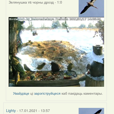
Зелянушка vs чорны дрозд - 1:0
In
reply
to
by
Peregrinus
Увайдзіце
ці
зарэгіструйцеся
каб пакідаць каментары.
Lighty
- 17.01.2021 - 13:57