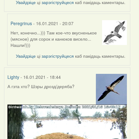
Увайдзіце
ці
зарэгіструйцеся
каб пакідаць каментары.
Peregrinus
- 16.01.2021 - 20:07
Нет, конечно...))) Там кое-что вкусненькое
In
(мясное) для сорок и канюков висело...
reply
Нашли!)))
to
by
Увайдзіце
ці
зарэгіструйцеся
каб пакідаць каментары.
Lighty
Lighty
- 16.01.2021 - 18:44
А гэта хто? Шэры дрозд/деряба?