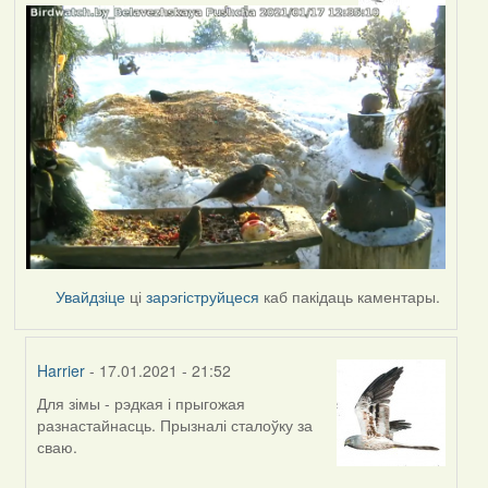
Увайдзіце
ці
зарэгіструйцеся
каб пакідаць каментары.
Harrier
- 17.01.2021 - 21:52
Для зімы - рэдкая і прыгожая
In
разнастайнасць. Прызналі сталоўку за
reply
сваю.
to
by