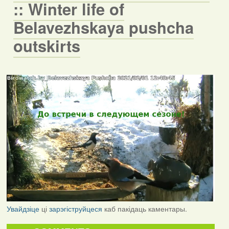
:: Winter life of
Belavezhskaya pushcha
outskirts
Увайдзіце
ці
зарэгіструйцеся
каб пакідаць каментары.