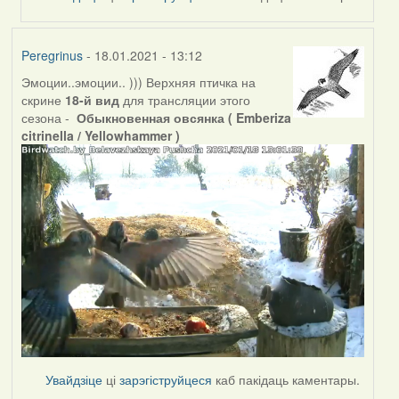
Peregrinus
- 18.01.2021 - 13:12
Эмоции..эмоции.. ))) Верхняя птичка на
скрине
18-й вид
для трансляции этого
сезона -
Обыкновенная овсянка ( Emberiza
citrinella / Yellowhammer )
Увайдзіце
ці
зарэгіструйцеся
каб пакідаць каментары.