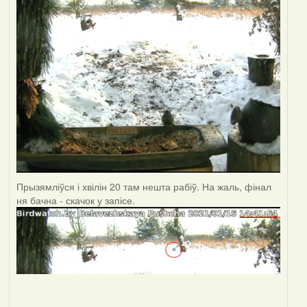
Прызямліўся і хвілін 20 там нешта рабіў. На жаль, фінал
ня бачна - скачок у запісе.