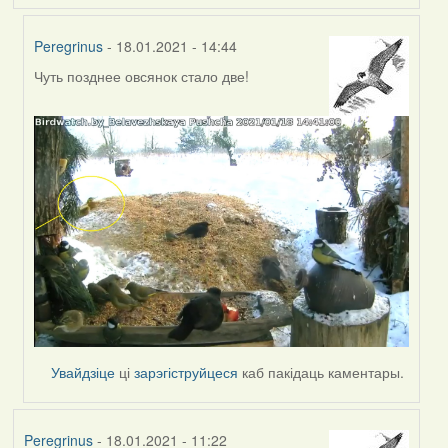
Peregrinus
- 18.01.2021 - 14:44
Чуть позднее овсянок стало две!
In
reply
to
by
Peregrinus
Увайдзіце
ці
зарэгіструйцеся
каб пакідаць каментары.
Peregrinus
- 18.01.2021 - 11:22