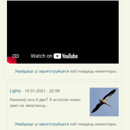
Увайдзіце
ці
зарэгіструйцеся
каб пакідаць каментары.
Lighty
- 16.01.2021 - 22:58
Канюкоў шчэ й два? А астатнія нават
In
увагі не звяртаюць...
reply
to
by
Увайдзіце
ці
зарэгіструйцеся
каб пакідаць каментары.
Feather