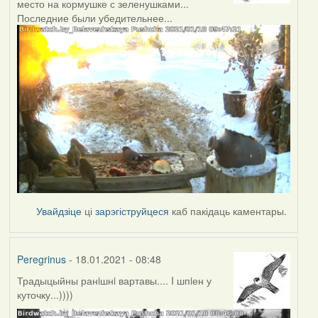
место на кормушке с зеленушками...
Последние были убедительнее...
Увайдзіце
ці
зарэгіструйцеся
каб пакідаць каментары.
Peregrinus
- 18.01.2021 - 08:48
Традыцыйны ранiшнi вартавы.... I шпiен у
куточку...))))