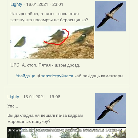
Lighty
- 16.01.2021 - 23:01
Чатыры лёгка, а пяты - вось гэтая
In
зелянушка насамрэч не берасьцянка?
reply
to
by
Peregrinus
UPD: А, стоп. Пятая - шэры дрозд.
Увайдзіце
ці
зарэгіструйцеся
каб пакідаць каментары.
Lighty
- 16.01.2021 - 19:08
Упс...
Вы дакладна ня вешалі па-за кадрам
марожаных пацукоў?