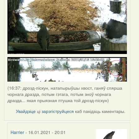
(16:37: дрозд-піскун, натапырыўшы хвост, ганяў спярша
чорнага дразда, потым гэтага, потым зноў чорнага
дразда... якая прыязная птушка той дрозд-піскун)
Увайдзіце
ці
зарэгіструйцеся
каб пакідаць каментары.
Harrier
- 16.01.2021 - 20:01