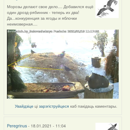
Морозы делают свое дело.... Добавился ещё
один дрозд-рябинник - теперь их два!
Да...конкуренция за ягоды и яблочки
неимоверная....
Увайдзіце
ці
зарэгіструйцеся
каб пакідаць каментары.
Peregrinus
- 18.01.2021 - 11:04