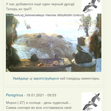
У нас добавился ещё один черный дрозд!
Теперь их три!!!
Увайдзіце
ці
зарэгіструйцеся
каб пакідаць каментары.
Peregrinus
- 18.01.2021 - 09:53
Мороз (-27) и солнце - день чудесный...
Самка снегиря во всю отставивала своё