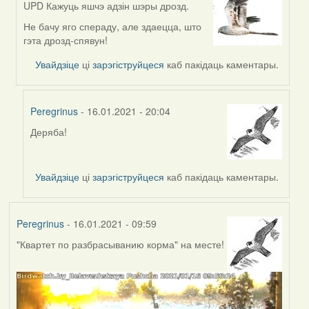
UPD Кажуць яшчэ адзін шэры дрозд.
In
reply
Не бачу яго спераду, але здаецца, што
to
гэта дрозд-спявун!
by
Увайдзіце
ці
зарэгіструйцеся
каб пакідаць каментары.
Lighty
Peregrinus
- 16.01.2021 - 20:04
Деряба!
In
reply
to
Увайдзіце
ці
зарэгіструйцеся
каб пакідаць каментары.
by
Harrier
Peregrinus
- 16.01.2021 - 09:59
"Квартет по разбрасыванию корма" на месте!