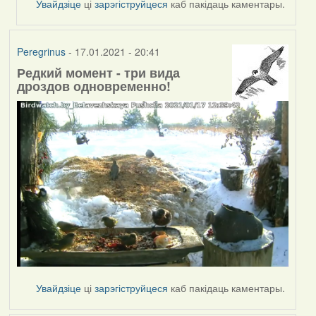
Увайдзіце
ці
зарэгіструйцеся
каб пакідаць каментары.
Peregrinus
Peregrinus
- 17.01.2021 - 20:41
Редкий момент - три вида
дроздов одновременно!
Увайдзіце
ці
зарэгіструйцеся
каб пакідаць каментары.