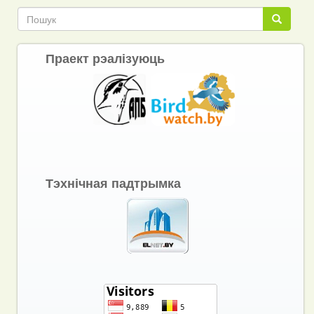
Link
Пошук
Пошук
Праект рэалізуюць
Тэхнічная падтрымка