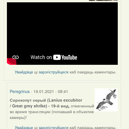
Увайдзіце
ці
зарэгіструйцеся
каб пакідаць каментары.
Peregrinus
- 19.01.2021 - 08:41
Сорокопут серый (Lanius excubitor
In
/ Great grey shrike) - 19-й вид,
отмеченный
reply
во время трансляции (попавший в объектив
to
камеры)!
by
Feather
Увайдзіце
ці
зарэгіструйцеся
каб пакідаць каментары.