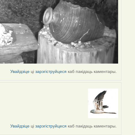
Увайдзіце
ці
зарэгіструйцеся
каб пакідаць каментары.
Увайдзіце
ці
зарэгіструйцеся
каб пакідаць каментары.