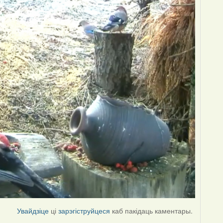
Увайдзіце
ці
зарэгіструйцеся
каб пакідаць каментары.