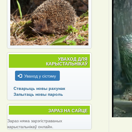
УВАХОД ДЛЯ
КАРЫСТАЛЬНІКАЎ
Уваход у сістэму
Стварыць новы рахунак
Запытаць новы пароль
ЗАРАЗ НА САЙЦЕ
Зараз няма зарэгістраваных
карыстальнікаў онлайн.