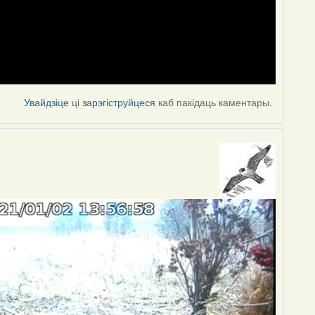
Увайдзіце
ці
зарэгіструйцеся
каб пакідаць каментары.