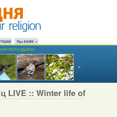
ТУШАК
Пра БАФК
НІЯ ФОТАЗДЫМКІ
LIVE :: Winter life of