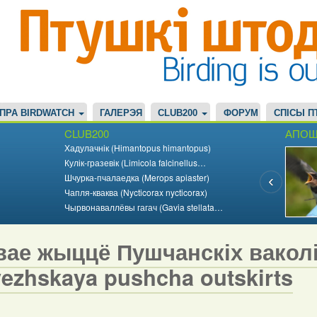
ПРА BIRDWATCH
ГАЛЕРЭЯ
CLUB200
ФОРУМ
СПІСЫ П
CLUB200
АПОШ
Хадулачнік (Himantopus himantopus)
Кулік-гразевік (Limicola falcinellus…
Шчурка-пчалаедка (Merops apiaster)
Чапля-кваква (Nycticorax nycticorax)
Чырвонаваллёвы гагач (Gavia stellata…
ае жыццё Пушчанскіх ваколіц 
vezhskaya pushcha outskirts