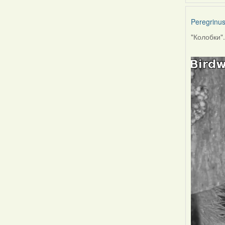
Peregrinu
"Колобки"..