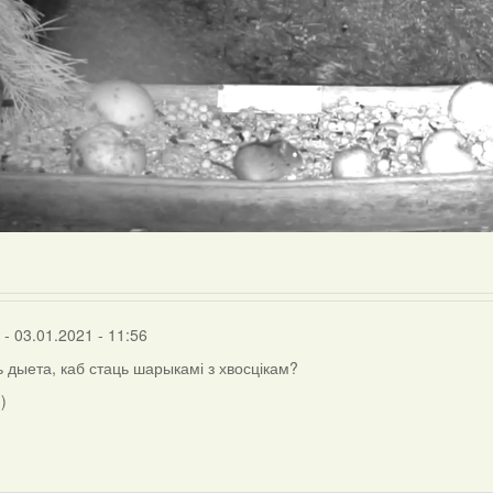
- 03.01.2021 - 11:56
ь дыета, каб стаць шарыкамі з хвосцікам?
)
inus