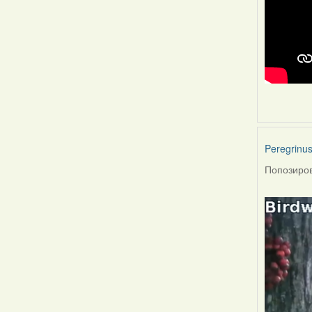
Peregrinu
Попозиров