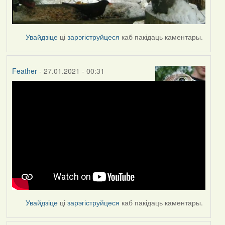
Увайдзіце
ці
зарэгіструйцеся
каб пакідаць каментары.
Feather
- 27.01.2021 - 00:31
Увайдзіце
ці
зарэгіструйцеся
каб пакідаць каментары.