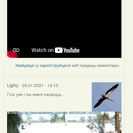
Увайдзіце
ці
зарэгіструйцеся
каб пакідаць каментары.
Lighty
- 29.01.2021 - 14:13
Гіль ужо і на зямлі пасвіцца...