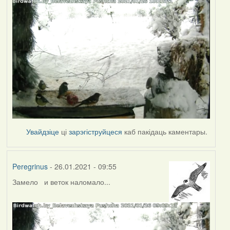
Увайдзіце
ці
зарэгіструйцеся
каб пакідаць каментары.
Peregrinus
- 26.01.2021 - 09:55
Замело и веток наломало...