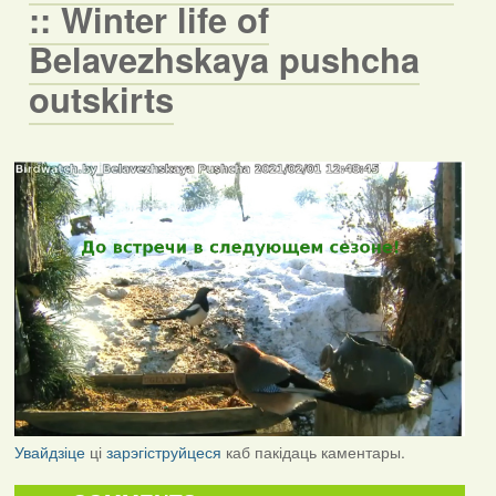
:: Winter life of
Belavezhskaya pushcha
outskirts
Увайдзіце
ці
зарэгіструйцеся
каб пакідаць каментары.