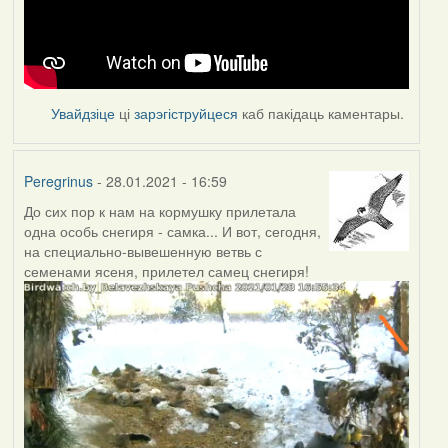
Увайдзіце
ці
зарэгіструйцеся
каб пакідаць каментары.
Peregrinus
- 28.01.2021 - 16:59
До сих пор к нам на кормушку прилетала
одна особь снегиря - самка... И вот, сегодня,
на специально-вывешенную ветвь с
семенами ясеня, прилетел самец снегиря!