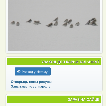
УВАХОД ДЛЯ КАРЫСТАЛЬНІКАЎ
Уваход у сістэму
Стварыць новы рахунак
Запытаць новы пароль
ЗАРАЗ НА САЙЦЕ