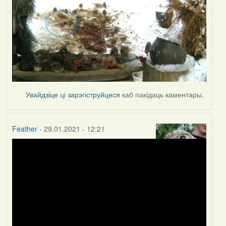
Увайдзіце
ці
зарэгіструйцеся
каб пакідаць каментары.
Feather
- 29.01.2021 - 12:21