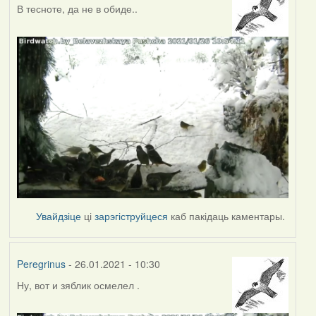
В тесноте, да не в обиде..
Увайдзіце
ці
зарэгіструйцеся
каб пакідаць каментары.
Peregrinus
- 26.01.2021 - 10:30
Ну, вот и зяблик осмелел .