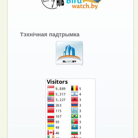
Тэхнічная падтрымка