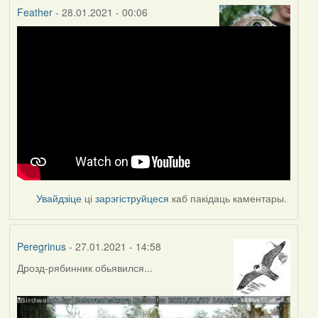
Feather
- 28.01.2021 - 00:06
Увайдзіце
ці
зарэгіструйцеся
каб пакідаць каментары.
Peregrinus
- 27.01.2021 - 14:58
Дрозд-рябинник обьявился...