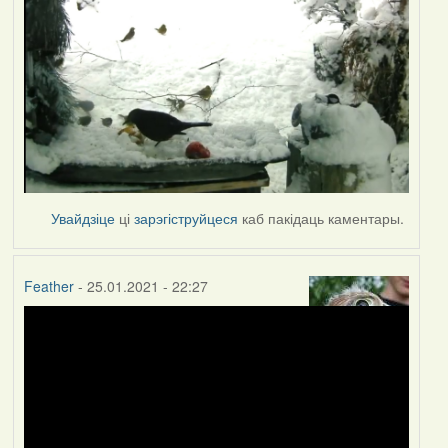
Увайдзіце
ці
зарэгіструйцеся
каб пакідаць каментары.
Feather
- 25.01.2021 - 22:27