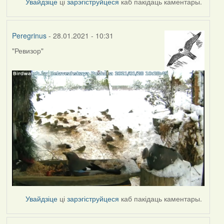
Увайдзіце
ці
зарэгіструйцеся
каб пакідаць каментары.
Peregrinus
- 28.01.2021 - 10:31
"Ревизор"
Увайдзіце
ці
зарэгіструйцеся
каб пакідаць каментары.