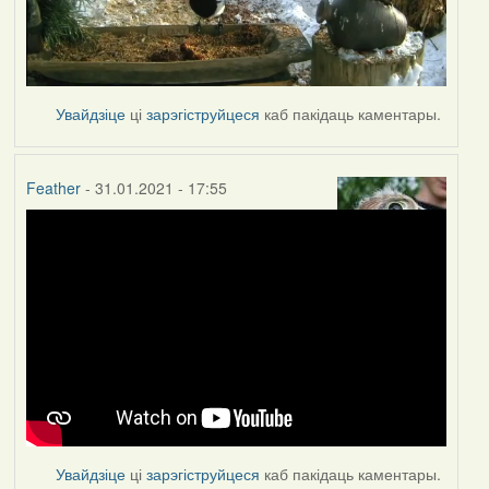
Увайдзіце
ці
зарэгіструйцеся
каб пакідаць каментары.
Feather
- 31.01.2021 - 17:55
Увайдзіце
ці
зарэгіструйцеся
каб пакідаць каментары.