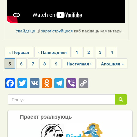
Увайдзіце
ці
зарэгіструйцеся
каб пакідаць каментары.
Pagination
First
« Першая
Previous
‹ Папярэдняя
Page
1
Page
2
Page
3
Page
4
page
page
Current
5
Page
6
Page
7
Page
8
Page
9
Next
Наступная ›
Last
Апошняя »
page
page
page
Facebook
Twitter
VK
Odnoklassniki
Telegram
Viber
Copy
Link
Пошук
Пошук
Праект рэалізуюць