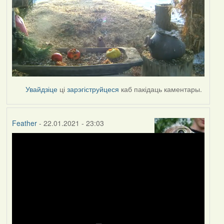
Увайдзіце
ці
зарэгіструйцеся
каб пакідаць каментары.
Feather
- 22.01.2021 - 23:03