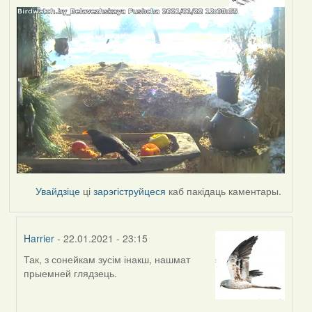
Увайдзіце
ці
зарэгіструйцеся
каб пакідаць каментары.
Harrier
- 22.01.2021 - 23:15
Так, з сонейкам зусім інакш, нашмат
In
прыемней глядзець.
reply
to
by