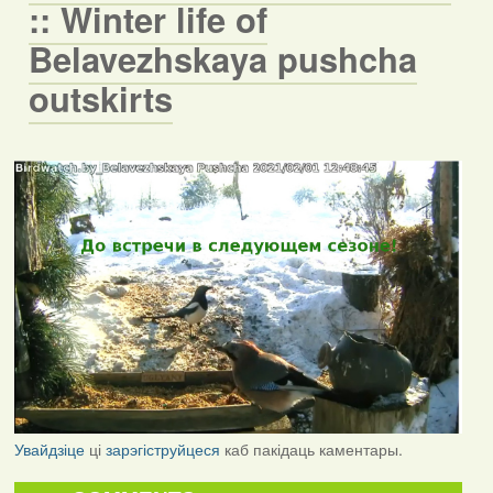
:: Winter life of
Belavezhskaya pushcha
outskirts
Увайдзіце
ці
зарэгіструйцеся
каб пакідаць каментары.