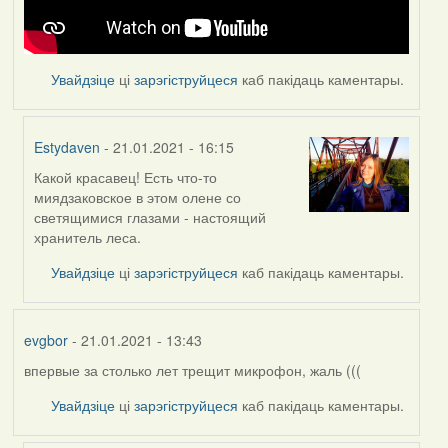
Увайдзіце
ці
зарэгіструйцеся
каб пакідаць каментары.
Estydaven
- 21.01.2021 - 16:15
Какой красавец! Есть что-то
In
миядзаковское в этом олене со
reply
светящимися глазами - настоящий
to
хранитель леса.
by
Feather
Увайдзіце
ці
зарэгіструйцеся
каб пакідаць каментары.
evgbor
- 21.01.2021 - 13:43
впервые за столько лет трещит микрофон, жаль (((
Увайдзіце
ці
зарэгіструйцеся
каб пакідаць каментары.