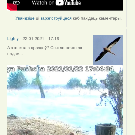
Увайдзіце
ці
зарэгіструйцеся
каб пакідаць каментары.
Lighty
- 22.01.2021 - 17:16
А хто гэта з драздоў? Святло неяк так
падае...