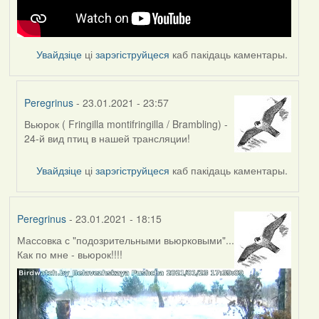
Увайдзіце
ці
зарэгіструйцеся
каб пакідаць каментары.
Peregrinus
- 23.01.2021 - 23:57
Вьюрок ( Fringilla montifringilla / Brambling) -
In
24-й вид птиц в нашей трансляции!
reply
to
Увайдзіце
ці
зарэгіструйцеся
каб пакідаць каментары.
by
Feather
Peregrinus
- 23.01.2021 - 18:15
Массовка с "подозрительными вьюрковыми"...
Как по мне - вьюрок!!!!