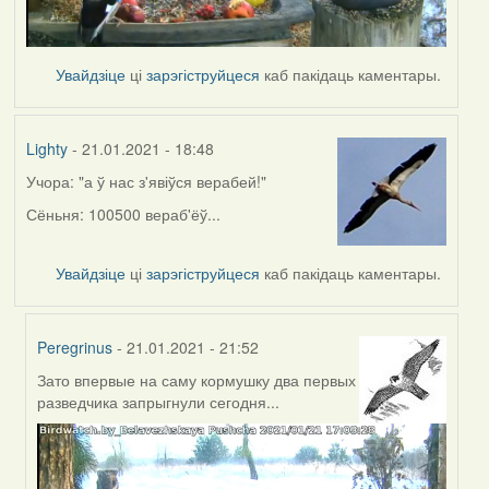
Увайдзіце
ці
зарэгіструйцеся
каб пакідаць каментары.
Lighty
- 21.01.2021 - 18:48
Учора: "а ў нас з'явіўся верабей!"
Сёньня: 100500 вераб'ёў...
Увайдзіце
ці
зарэгіструйцеся
каб пакідаць каментары.
Peregrinus
- 21.01.2021 - 21:52
Зато впервые на саму кормушку два первых
In
разведчика запрыгнули сегодня...
reply
to
by
Lighty