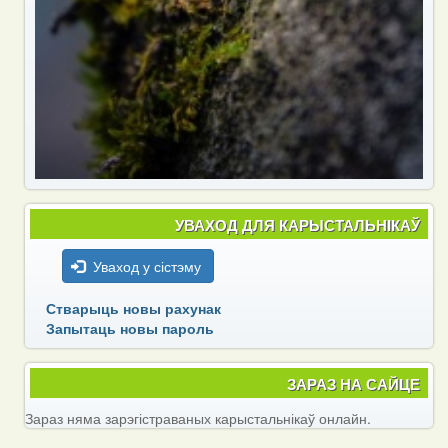
УВАХОД ДЛЯ КАРЫСТАЛЬНІКАЎ
Уваход у сістэму
Стварыць новы рахунак
Запытаць новы пароль
ЗАРАЗ НА САЙЦЕ
Зараз няма зарэгістраваных карыстальнікаў онлайн.