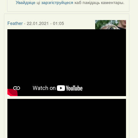
Увайдзіце
ці
зарэгіструйцеся
каб пакідаць каментары.
Peregrinus
Feather
- 22.01.2021 - 01:05