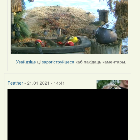
Увайдзіце
ці
зарэгіструйцеся
каб пакідаць каментары.
Feather
- 21.01.2021 - 14:41