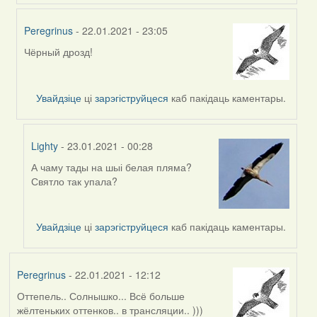
Peregrinus
- 22.01.2021 - 23:05
Чёрный дрозд!
In
reply
to
Увайдзіце
ці
зарэгіструйцеся
каб пакідаць каментары.
by
Lighty
Lighty
- 23.01.2021 - 00:28
А чаму тады на шыі белая пляма?
In
Святло так упала?
reply
to
by
Увайдзіце
ці
зарэгіструйцеся
каб пакідаць каментары.
Peregrinus
Peregrinus
- 22.01.2021 - 12:12
Оттепель.. Солнышко... Всё больше
жёлтеньких оттенков.. в трансляции.. )))