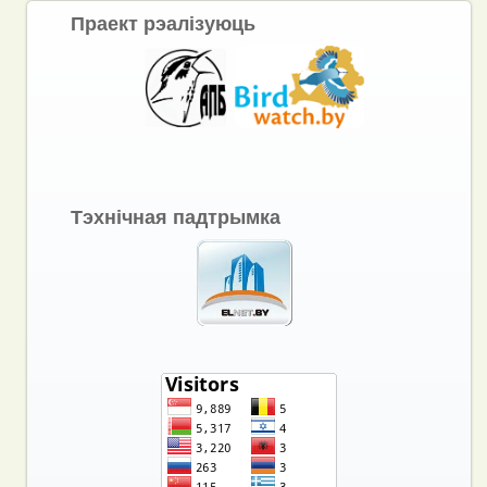
Праект рэалізуюць
Тэхнічная падтрымка