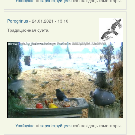
Увайдзіце
ці
зарэгіструйцеся
каб пакідаць каментары.
Peregrinus
- 24.01.2021 - 13:10
Традиционная суета..
Увайдзіце
ці
зарэгіструйцеся
каб пакідаць каментары.