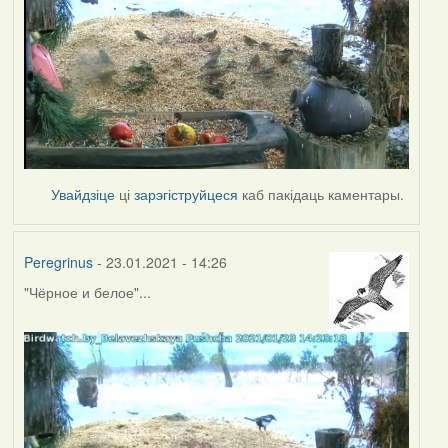
Увайдзіце
ці
зарэгіструйцеся
каб пакідаць каментары.
Peregrinus
- 23.01.2021 - 14:26
"Чёрное и белое"...