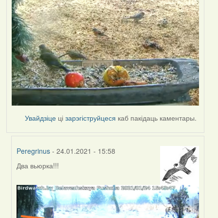
Увайдзіце
ці
зарэгіструйцеся
каб пакідаць каментары.
Peregrinus
- 24.01.2021 - 15:58
Два вьюрка!!!
In
reply
to
by
Peregrinus