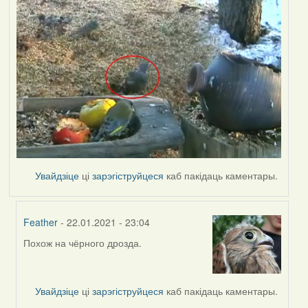
Увайдзіце
ці
зарэгіструйцеся
каб пакідаць каментары.
Feather
- 22.01.2021 - 23:04
Похож на чёрного дрозда.
In
reply
to
by
Увайдзіце
ці
зарэгіструйцеся
каб пакідаць каментары.
Lighty