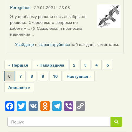
Peregrinus
- 22.01.2021 - 23:06
Эту проблему решали весь декабрь..не
In
решили.. Скорее всего вопросы по
reply
кабелям... ((( Сожалеем, и приносим
to
извинения...
by
evgbor
Увайдзіце
ці
зарэгіструйцеся
каб пакідаць каментары.
Pagination
First
« Першая
Previous
‹ Папярэдняя
Page
2
Page
3
Page
4
Page
5
page
page
Current
6
Page
7
Page
8
Page
9
Page
10
Next
Наступная ›
page
page
Last
Апошняя »
page
Facebook
Twitter
VK
Odnoklassniki
Telegram
Viber
Copy
Link
Пошук
Пошук