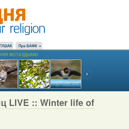
ТУШАК
Пра БАФК
НІЯ ФОТАЗДЫМКІ
LIVE :: Winter life of