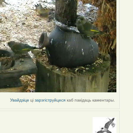
Увайдзіце
ці
зарэгіструйцеся
каб пакідаць каментары.