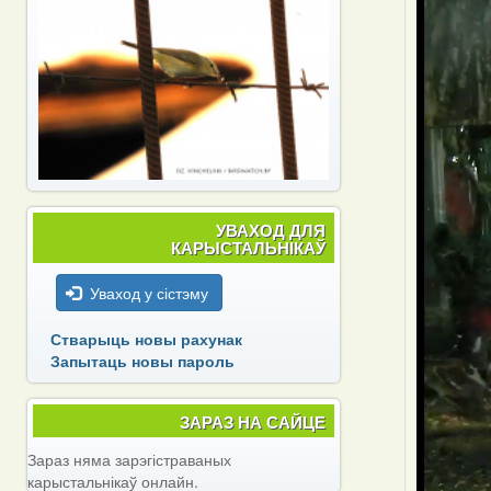
УВАХОД ДЛЯ
КАРЫСТАЛЬНІКАЎ
Уваход у сістэму
Стварыць новы рахунак
Запытаць новы пароль
ЗАРАЗ НА САЙЦЕ
Зараз няма зарэгістраваных
карыстальнікаў онлайн.