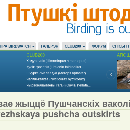
ПРА BIRDWATCH
ГАЛЕРЭЯ
CLUB200
ФОРУМ
СПІСЫ П
CLUB200
АПОШ
Хадулачнік (Himantopus himantopus)
Кулік-гразевік (Limicola falcinellus…
Шчурка-пчалаедка (Merops apiaster)
Чапля-кваква (Nycticorax nycticorax)
Чырвонаваллёвы гагач (Gavia stellata…
ае жыццё Пушчанскіх ваколіц 
vezhskaya pushcha outskirts