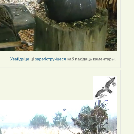
Увайдзіце
ці
зарэгіструйцеся
каб пакідаць каментары.