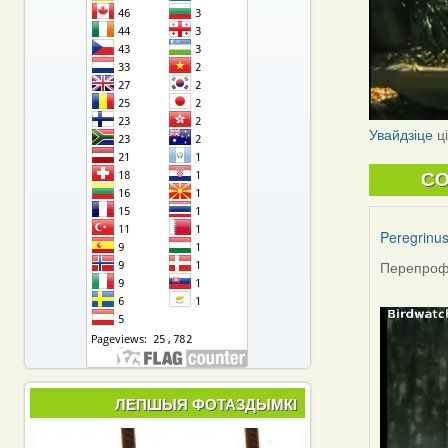
Увайдзіце
ц
C
Peregrinu
Перепрофи
ЛЕПШЫЯ ФОТАЗДЫМКІ