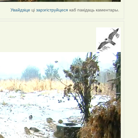
Увайдзіце
ці
зарэгіструйцеся
каб пакідаць каментары.