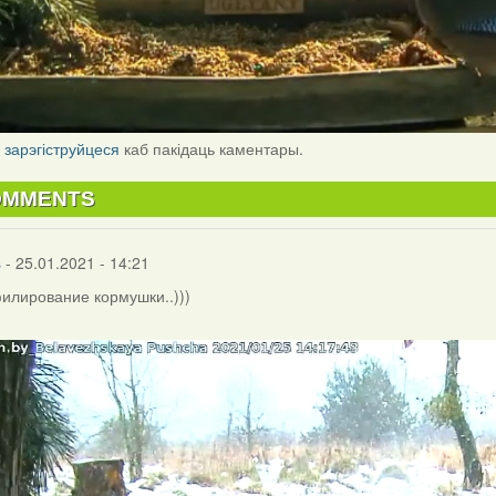
і
зарэгіструйцеся
каб пакідаць каментары.
OMMENTS
s
- 25.01.2021 - 14:21
лирование кормушки..)))