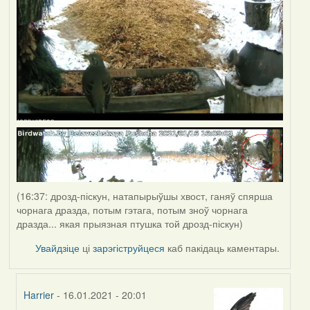
(16:37: дрозд-піскун, натапырыўшы хвост, ганяў спярша
чорнага дразда, потым гэтага, потым зноў чорнага
дразда... якая прыязная птушка той дрозд-піскун)
Увайдзіце
ці
зарэгіструйцеся
каб пакідаць каментары.
Harrier
- 16.01.2021 - 20:01