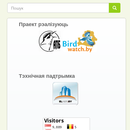
Link
Пошук
Пошук
Праект рэалізуюць
Тэхнічная падтрымка