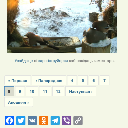
Увайдзіце
ці
зарэгіструйцеся
каб пакідаць каментары.
Pagination
First
« Першая
Previous
‹ Папярэдняя
Page
4
Page
5
Page
6
Page
7
page
page
Current
8
Page
9
Page
10
Page
11
Page
12
Next
Наступная ›
page
page
Last
Апошняя »
page
Facebook
Twitter
VK
Odnoklassniki
Telegram
Viber
Copy