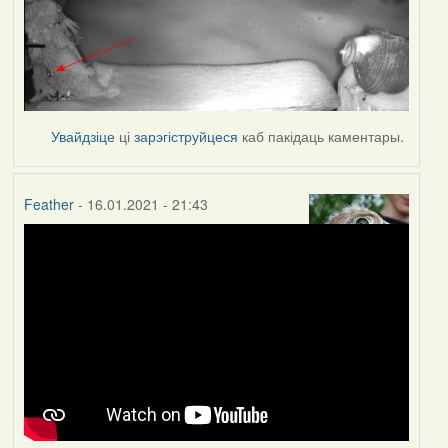
Увайдзіце
ці
зарэгіструйцеся
каб пакідаць каментары.
Feather
- 16.01.2021 - 21:43