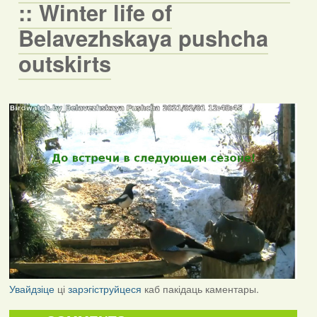
:: Winter life of
Belavezhskaya pushcha
outskirts
Увайдзіце
ці
зарэгіструйцеся
каб пакідаць каментары.