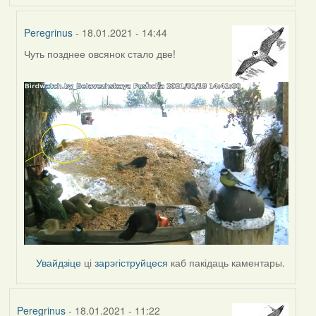
Peregrinus
- 18.01.2021 - 14:44
Чуть позднее овсянок стало две!
In
reply
to
by
Peregrinus
Увайдзіце
ці
зарэгіструйцеся
каб пакідаць каментары.
Peregrinus
- 18.01.2021 - 11:22