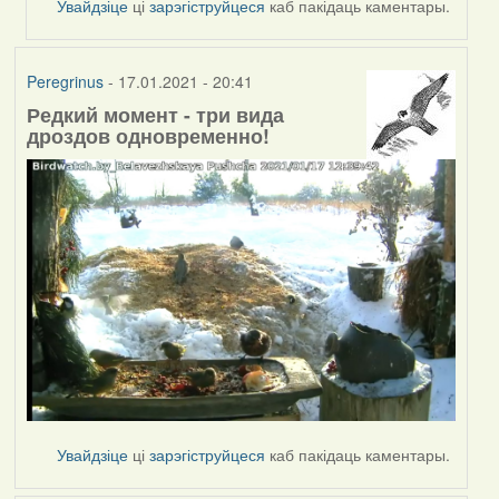
Увайдзіце
ці
зарэгіструйцеся
каб пакідаць каментары.
Peregrinus
Peregrinus
- 17.01.2021 - 20:41
Редкий момент - три вида
дроздов одновременно!
Увайдзіце
ці
зарэгіструйцеся
каб пакідаць каментары.