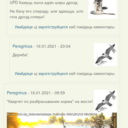
UPD Кажуць яшчэ адзін шэры дрозд.
In
reply
Не бачу яго спераду, але здаецца, што
to
гэта дрозд-спявун!
by
Увайдзіце
ці
зарэгіструйцеся
каб пакідаць каментары.
Lighty
Peregrinus
- 16.01.2021 - 20:04
Деряба!
In
reply
to
Увайдзіце
ці
зарэгіструйцеся
каб пакідаць каментары.
by
Harrier
Peregrinus
- 16.01.2021 - 09:59
"Квартет по разбрасыванию корма" на месте!