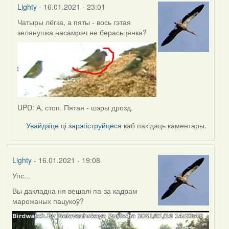
Lighty
- 16.01.2021 - 23:01
Чатыры лёгка, а пяты - вось гэтая
In
зелянушка насамрэч не берасьцянка?
reply
to
by
Peregrinus
UPD: А, стоп. Пятая - шэры дрозд.
Увайдзіце
ці
зарэгіструйцеся
каб пакідаць каментары.
Lighty
- 16.01.2021 - 19:08
Упс...
Вы дакладна ня вешалі па-за кадрам
марожаных пацукоў?