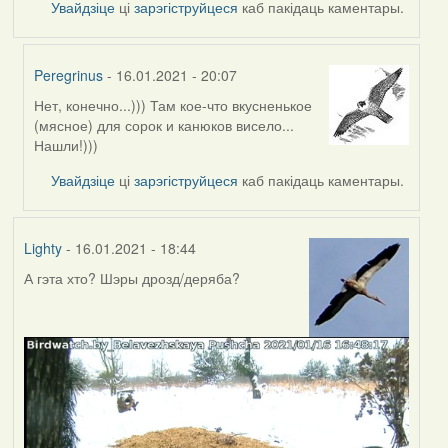
Увайдзіце
ці
зарэгіструйцеся
каб пакідаць каментары.
Peregrinus
- 16.01.2021 - 20:07
Нет, конечно...))) Там кое-что вкусненькое
In
(мясное) для сорок и канюков висело...
reply
Нашли!)))
to
by
Увайдзіце
ці
зарэгіструйцеся
каб пакідаць каментары.
Lighty
Lighty
- 16.01.2021 - 18:44
А гэта хто? Шэры дрозд/деряба?