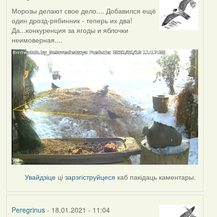
Морозы делают свое дело.... Добавился ещё
один дрозд-рябинник - теперь их два!
Да...конкуренция за ягоды и яблочки
неимоверная....
Увайдзіце
ці
зарэгіструйцеся
каб пакідаць каментары.
Peregrinus
- 18.01.2021 - 11:04