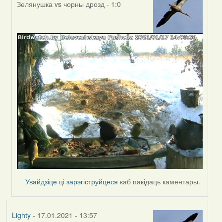
Зелянушка vs чорны дрозд - 1:0
In
reply
to
by
Peregrinus
Увайдзіце
ці
зарэгіструйцеся
каб пакідаць каментары.
Lighty
- 17.01.2021 - 13:57