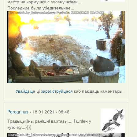
место на кормушке с зеленушками...
Последние были убедительнее...
Увайдзіце
ці
зарэгіструйцеся
каб пакідаць каментары.
Peregrinus
- 18.01.2021 - 08:48
Традыцыйны ранiшнi вартавы.... I шпiен у
куточку...))))