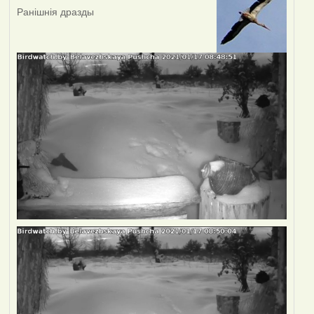
Ранішнія дразды