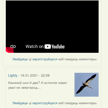
Увайдзіце
ці
зарэгіструйцеся
каб пакідаць каментары.
Lighty
- 16.01.2021 - 22:58
Канюкоў шчэ й два? А астатнія нават
In
увагі не звяртаюць...
reply
to
by
Увайдзіце
ці
зарэгіструйцеся
каб пакідаць каментары.
Feather