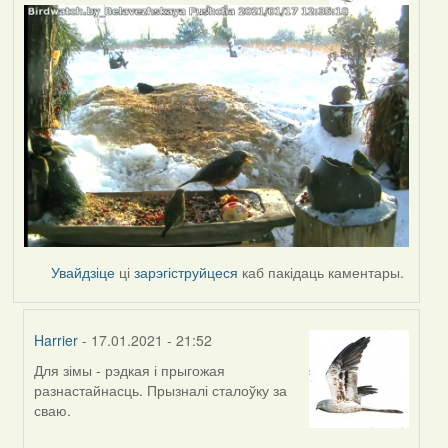
Увайдзіце
ці
зарэгіструйцеся
каб пакідаць каментары.
Harrier
- 17.01.2021 - 21:52
Для зімы - рэдкая і прыгожая
In
разнастайнасць. Прызналі сталоўку за
reply
сваю.
to
by