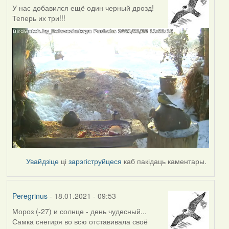
У нас добавился ещё один черный дрозд!
Теперь их три!!!
Увайдзіце
ці
зарэгіструйцеся
каб пакідаць каментары.
Peregrinus
- 18.01.2021 - 09:53
Мороз (-27) и солнце - день чудесный...
Самка снегиря во всю отставивала своё