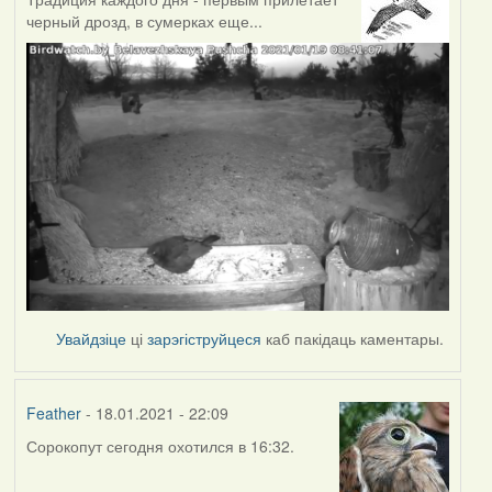
черный дрозд, в сумерках еще...
Увайдзіце
ці
зарэгіструйцеся
каб пакідаць каментары.
Feather
- 18.01.2021 - 22:09
Сорокопут сегодня охотился в 16:32.