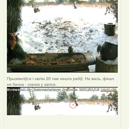
Прызямліўся і хвілін 20 там нешта рабіў. На жаль, фінал
ня бачна - скачок у запісе.