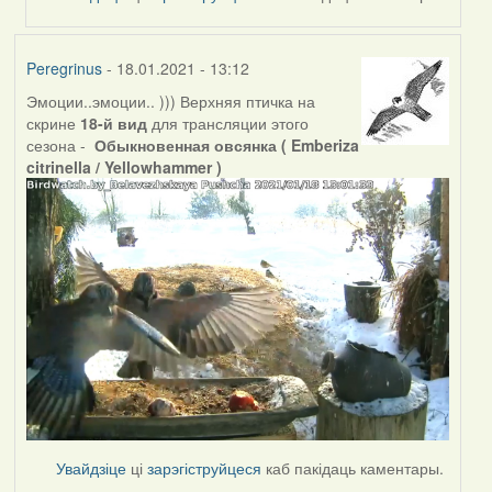
Peregrinus
- 18.01.2021 - 13:12
Эмоции..эмоции.. ))) Верхняя птичка на
скрине
18-й вид
для трансляции этого
сезона -
Обыкновенная овсянка ( Emberiza
citrinella / Yellowhammer )
Увайдзіце
ці
зарэгіструйцеся
каб пакідаць каментары.