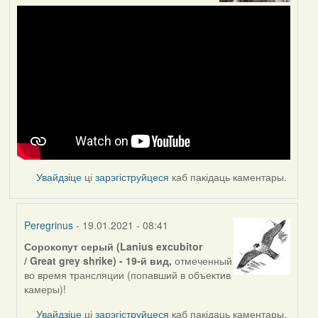
Увайдзіце
ці
зарэгіструйцеся
каб пакідаць каментары.
Peregrinus
- 19.01.2021 - 08:41
Сорокопут серый (Lanius excubitor
In
/ Great grey shrike) - 19-й вид,
отмеченный
reply
во время трансляции (попавший в объектив
to
камеры)!
by
Feather
Увайдзіце
ці
зарэгіструйцеся
каб пакідаць каментары.