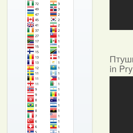
Птушы
in Pr