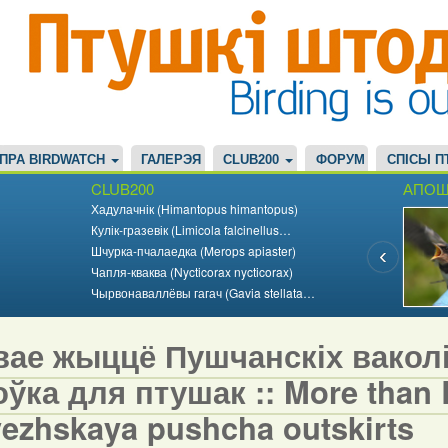
ПРА BIRDWATCH
ГАЛЕРЭЯ
CLUB200
ФОРУМ
СПІСЫ П
CLUB200
АПОШ
Хадулачнік (Himantopus himantopus)
Кулік-гразевік (Limicola falcinellus…
Шчурка-пчалаедка (Merops apiaster)
Чапля-кваква (Nycticorax nycticorax)
Чырвонаваллёвы гагач (Gavia stellata…
вае жыццё Пушчанскіх вакол
ўка для птушак :: More than Bi
vezhskaya pushcha outskirts