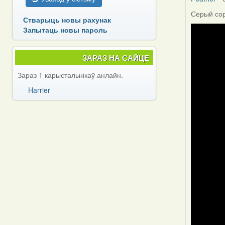
Серый соро
Стварыць новы рахунак
Запытаць новы пароль
ЗАРАЗ НА САЙЦЕ
Зараз 1 карыстальнікаў анлайн.
Harrier