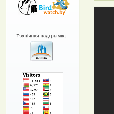
Тэхнічная падтрымка