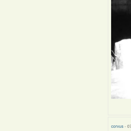
corvus
- 0