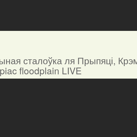
ная сталоўка ля Прыпяці, Крэм
ypiac floodplain LIVE