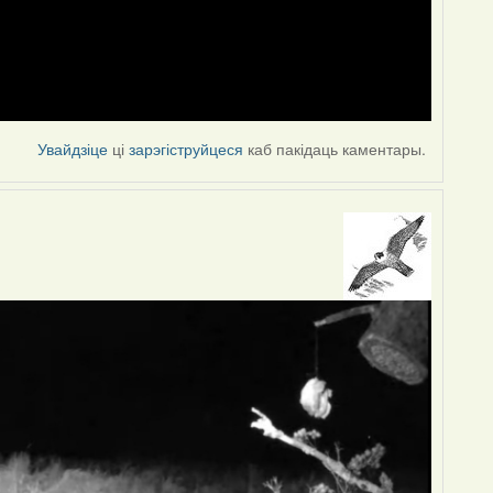
Увайдзіце
ці
зарэгіструйцеся
каб пакідаць каментары.