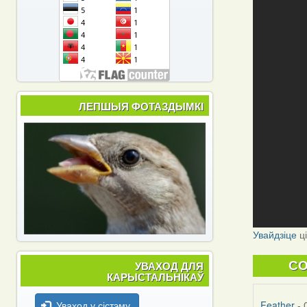
ЛЕПШЫЯ ФОТАЗДЫМКІ
Увайдзіце
ц
УВАХОД ДЛЯ
C
КАРЫСТАЛЬНІКАЎ
Уваход у сістэму
Feather
- 