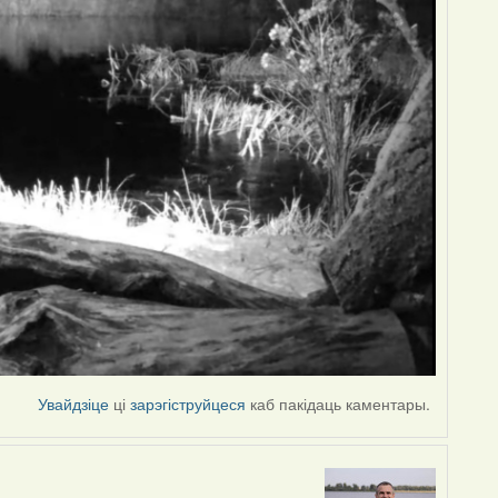
Увайдзіце
ці
зарэгіструйцеся
каб пакідаць каментары.