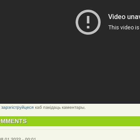
і
зарэгіструйцеся
каб пакідаць каментары.
OMMENTS
08.01.2022 - 00:01