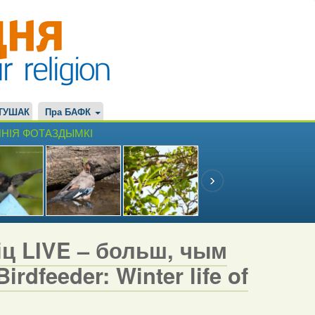
ТУШАК
Пра БАФК
НІЯ ФОТАЗДЫМКІ
іц LIVE – больш, чым
rdfeeder: Winter life of