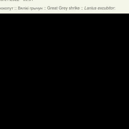
копут :: Вялікі грычун :: Great Grey shrike ::
Lanius excubitor
: